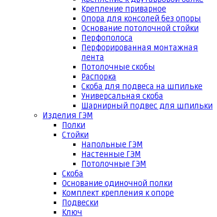
Крепление приварное
Опора для консолей без опоры
Основание потолочной стойки
Перфополоса
Перфорированная монтажная
лента
Потолочные скобы
Распорка
Скоба для подвеса на шпильке
Универсальная скоба
Шарнирный подвес для шпильки
Изделия ГЭМ
Полки
Стойки
Напольные ГЭМ
Настенные ГЭМ
Потолочные ГЭМ
Скоба
Основание одиночной полки
Комплект крепления к опоре
Подвески
Ключ