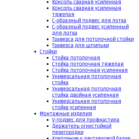
Консоль сварная усиленная
Консоль сварная усиленная
тяжелая
С-образный подвес для лотка
С-образный подвес усиленный
для лотка
Траверса для потолочной стойки
Траверса для шпильки
Стойки
Стойка потолочная
Стойка потолочная тяжелая
Стойка потолочная усиленная
Универсальная потолочная
стойка
Универсальная потолочная
стойка двойная усиленная
Универсальная потолочная
стойка усиленная
Монтажные изделия
V-подвес для профнастила
Держатель огнестойкой
перегородки
Крепление к двутавровой балке