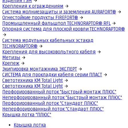
Изделия ГЭМ
Крепления к ограждениям
Система молниезащиты и заземления AURAFORT®
Огнестойкие продукты FIREFORT®
Промышленный фальшпол TECHNORAPTOR® RFL
Опорная система для плоской кровли TECHNORAPTOR®
Система модульных кабельных эстакад
TECHNORAPTOR®
Крепления для высоковольтного кабеля
Метизы
Крепеж
Экипировка монтажника ЭКСПЕРТ
СИСТЕМА для прокладки кабеля серии ПЛАСТ
Светотехника КМ Total Light
Светотехника КМ Total Light
Перфорированный лоток "Быстрый монтаж ПЛЮС"
Неперфорированный лоток "Быстрый монтаж ПЛЮС"
Перфорированный лоток "Стандарт ПЛЮС"
Неперфорированный лоток "Стандарт ПЛЮС"
Крышка лотка "ПЛЮС"
Крышка лотка