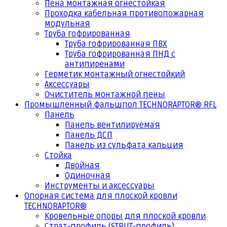
Пена монтажная огнестойкая
Проходка кабельная противопожарная
модульная
Труба гофрированная
Труба гофрированная ПВХ
Труба гофрированная ПНД с
антипиренами
Герметик монтажный огнестойкий
Аксессуары
Очиститель монтажной пены
Промышленный фальшпол TECHNORAPTOR® RFL
Панель
Панель вентилируемая
Панель ДСП
Панель из сульфата кальция
Стойка
Двойная
Одиночная
Инструменты и аксессуары
Опорная система для плоской кровли
TECHNORAPTOR®
Кровельные опоры для плоской кровли
Страт-профиль (STRUT-профиль)