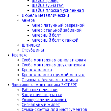
Шайба гровер
Шайба зубчатая
Шайба плоская усиленная
Дюбель металлический
Анкера
Анкер латунный разрезной
Анкер стальной забивной
Анкерный болт
Анкерный болт с гайкой
Шпильки
Струбцины
Крепеж
Скоба монтажная однолапковая
Скоба монтажная двухлапковая
Крепеж-клипса
Крепеж-клипса прямой монтаж
Стяжка кабельная стальная
Экипировка монтажника ЭКСПЕРТ
Рабочие перчатки
Защитные перчатки
Универсальный жилет
Сигнальный жилет
Сумка-скрутка для инструментов