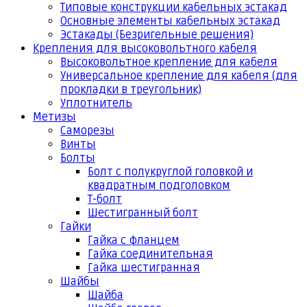
Типовые конструкции кабельных эстакад
Основные элементы кабельных эстакад
Эстакады (Безригельные решения)
Крепления для высоковольтного кабеля
Высоковольтное крепление для кабеля
Универсальное крепление для кабеля (для
прокладки в треугольник)
Уплотнитель
Метизы
Саморезы
Винты
Болты
Болт с полукруглой головкой и
квадратным подголовком
Т-болт
Шестигранный болт
Гайки
Гайка с фланцем
Гайка соединительная
Гайка шестигранная
Шайбы
Шайба