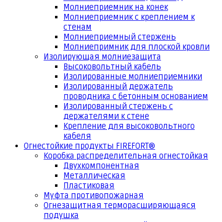
Молниеприемник на конек
Молниеприемник с креплением к
стенам
Молниеприемный стержень
Молниепримник для плоской кровли
Изолирующая молниезащита
Высоковольтный кабель
Изолированные молниеприемники
Изолированный держатель
проводника с бетонным основанием
Изолированный стержень с
держателями к стене
Крепление для высоковольтного
кабеля
Огнестойкие продукты FIREFORT®
Коробка распределительная огнестойкая
Двухкомпонентная
Металлическая
Пластиковая
Муфта противопожарная
Огнезащитная терморасширяющаяся
подушка