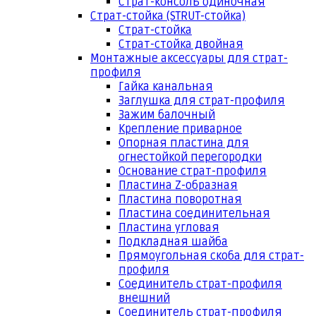
Страт-консоль одиночная
Страт-стойка (STRUT-стойка)
Страт-стойка
Страт-стойка двойная
Монтажные аксессуары для страт-
профиля
Гайка канальная
Заглушка для страт-профиля
Зажим балочный
Крепление приварное
Опорная пластина для
огнестойкой перегородки
Основание страт-профиля
Пластина Z-образная
Пластина поворотная
Пластина соединительная
Пластина угловая
Подкладная шайба
Прямоугольная скоба для страт-
профиля
Соединитель страт-профиля
внешний
Соединитель страт-профиля