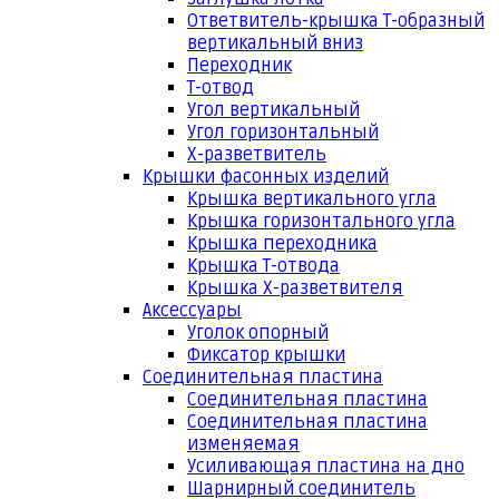
Ответвитель-крышка Т-образный
вертикальный вниз
Переходник
Т-отвод
Угол вертикальный
Угол горизонтальный
Х-разветвитель
Крышки фасонных изделий
Крышка вертикального угла
Крышка горизонтального угла
Крышка переходника
Крышка Т-отвода
Крышка Х-разветвителя
Аксессуары
Уголок опорный
Фиксатор крышки
Соединительная пластина
Соединительная пластина
Соединительная пластина
изменяемая
Усиливающая пластина на дно
Шарнирный соединитель