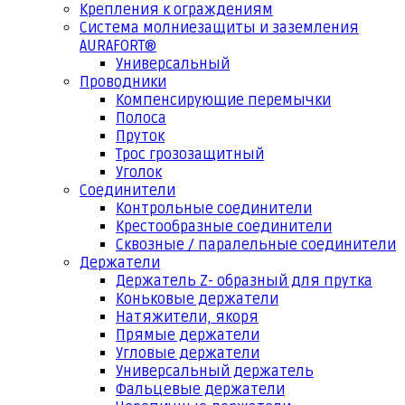
Крепления к ограждениям
Система молниезащиты и заземления
AURAFORT®
Универсальный
Проводники
Компенсирующие перемычки
Полоса
Пруток
Трос грозозащитный
Уголок
Соединители
Контрольные соединители
Крестообразные соединители
Сквозные / паралельные соединители
Держатели
Держатель Z- образный для прутка
Коньковые держатели
Натяжители, якоря
Прямые держатели
Угловые держатели
Универсальный держатель
Фальцевые держатели