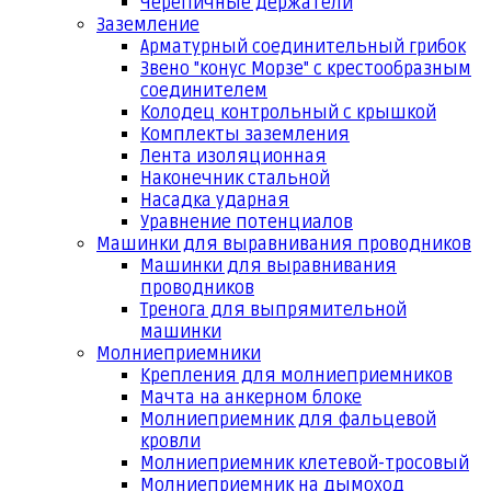
Черепичные держатели
Заземление
Арматурный соединительный грибок
Звено "конус Морзе" с крестообразным
соединителем
Колодец контрольный с крышкой
Комплекты заземления
Лента изоляционная
Наконечник стальной
Насадка ударная
Уравнение потенциалов
Машинки для выравнивания проводников
Машинки для выравнивания
проводников
Тренога для выпрямительной
машинки
Молниеприемники
Крепления для молниеприемников
Мачта на анкерном блоке
Молниеприемник для фальцевой
кровли
Молниеприемник клетевой-тросовый
Молниеприемник на дымоход