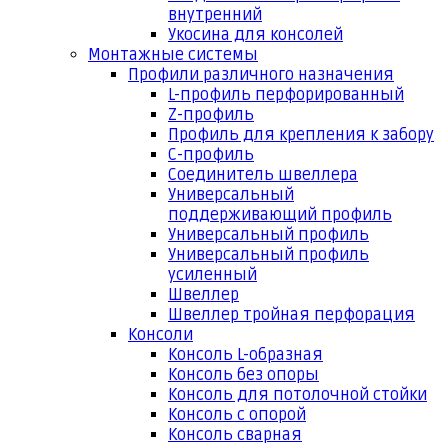
внутренний
Укосина для консолей
Монтажные системы
Профили различного назначения
L-профиль перфорированный
Z-профиль
Профиль для крепления к забору
С-профиль
Соединитель швеллера
Универсальный
поддерживающий профиль
Универсальный профиль
Универсальный профиль
усиленный
Швеллер
Швеллер тройная перфорация
Консоли
Консоль L-образная
Консоль без опоры
Консоль для потолочной стойки
Консоль с опорой
Консоль сварная