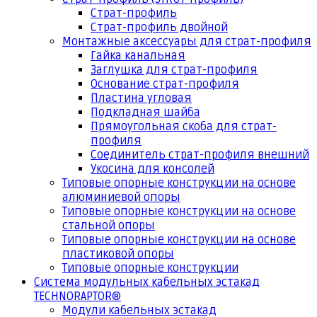
Страт-профиль
Страт-профиль двойной
Монтажные аксессуары для страт-профиля
Гайка канальная
Заглушка для страт-профиля
Основание страт-профиля
Пластина угловая
Подкладная шайба
Прямоугольная скоба для страт-
профиля
Соединитель страт-профиля внешний
Укосина для консолей
Типовые опорные конструкции на основе
алюминиевой опоры
Типовые опорные конструкции на основе
стальной опоры
Типовые опорные конструкции на основе
пластиковой опоры
Типовые опорные конструкции
Система модульных кабельных эстакад
TECHNORAPTOR®
Модули кабельных эстакад