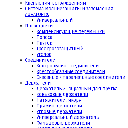
Крепления к ограждениям
Система молниезащиты и заземления
AURAFORT®
Универсальный
Проводники
Компенсирующие перемычки
Полоса
Пруток
Трос грозозащитный
Уголок
Соединители
Контрольные соединители
Крестообразные соединители
Сквозные / паралельные соединители
Держатели
Держатель Z- образный для прутка
Коньковые держатели
Натяжители, якоря
Прямые держатели
Угловые держатели
Универсальный держатель
Фальцевые держатели