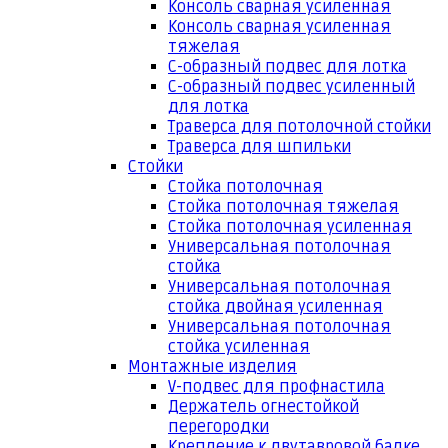
Консоль сварная усиленная
Консоль сварная усиленная
тяжелая
С-образный подвес для лотка
С-образный подвес усиленный
для лотка
Траверса для потолочной стойки
Траверса для шпильки
Стойки
Стойка потолочная
Стойка потолочная тяжелая
Стойка потолочная усиленная
Универсальная потолочная
стойка
Универсальная потолочная
стойка двойная усиленная
Универсальная потолочная
стойка усиленная
Монтажные изделия
V-подвес для профнастила
Держатель огнестойкой
перегородки
Крепление к двутавровой балке