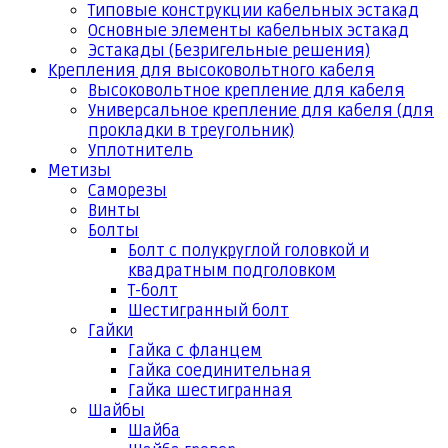
Типовые конструкции кабельных эстакад
Основные элементы кабельных эстакад
Эстакады (Безригельные решения)
Крепления для высоковольтного кабеля
Высоковольтное крепление для кабеля
Универсальное крепление для кабеля (для
прокладки в треугольник)
Уплотнитель
Метизы
Саморезы
Винты
Болты
Болт с полукруглой головкой и
квадратным подголовком
Т-болт
Шестигранный болт
Гайки
Гайка с фланцем
Гайка соединительная
Гайка шестигранная
Шайбы
Шайба