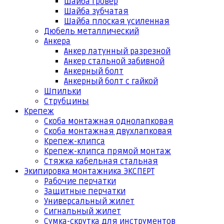
Шайба гровер
Шайба зубчатая
Шайба плоская усиленная
Дюбель металлический
Анкера
Анкер латунный разрезной
Анкер стальной забивной
Анкерный болт
Анкерный болт с гайкой
Шпильки
Струбцины
Крепеж
Скоба монтажная однолапковая
Скоба монтажная двухлапковая
Крепеж-клипса
Крепеж-клипса прямой монтаж
Стяжка кабельная стальная
Экипировка монтажника ЭКСПЕРТ
Рабочие перчатки
Защитные перчатки
Универсальный жилет
Сигнальный жилет
Сумка-скрутка для инструментов