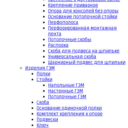
Крепление приварное
Опора для консолей без опоры
Основание потолочной стойки
Перфополоса
Перфорированная монтажная
лента
Потолочные скобы
Распорка
Скоба для подвеса на шпильке
Универсальная скоба
Шарнирный подвес для шпильки
Изделия ГЭМ
Полки
Стойки
Напольные ГЭМ
Настенные ГЭМ
Потолочные ГЭМ
Скоба
Основание одиночной полки
Комплект крепления к опоре
Подвески
Ключ