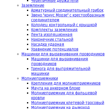
Черепичные держатели
Заземление
Арматурный соединительный грибок
Звено "конус Морзе" с крестообразным
соединителем
Колодец контрольный с крышкой
Комплекты заземления
Лента изоляционная
Наконечник стальной
Насадка ударная
Уравнение потенциалов
Машинки для выравнивания проводников
Машинки для выравнивания
проводников
Тренога для выпрямительной
машинки
Молниеприемники
Крепления для молниеприемников
Мачта на анкерном блоке
Молниеприемник для фальцевой
кровли
Молниеприемник клетевой-тросовый
Молниеприемник на дымоход