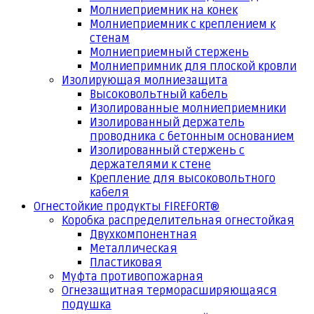
Молниеприемник на конек
Молниеприемник с креплением к
стенам
Молниеприемный стержень
Молниепримник для плоской кровли
Изолирующая молниезащита
Высоковольтный кабель
Изолированные молниеприемники
Изолированный держатель
проводника с бетонным основанием
Изолированный стержень с
держателями к стене
Крепление для высоковольтного
кабеля
Огнестойкие продукты FIREFORT®
Коробка распределительная огнестойкая
Двухкомпонентная
Металлическая
Пластиковая
Муфта противопожарная
Огнезащитная терморасширяющаяся
подушка