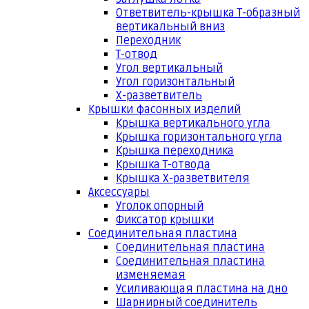
Ответвитель-крышка Т-образный
вертикальный вниз
Переходник
Т-отвод
Угол вертикальный
Угол горизонтальный
Х-разветвитель
Крышки фасонных изделий
Крышка вертикального угла
Крышка горизонтального угла
Крышка переходника
Крышка Т-отвода
Крышка Х-разветвителя
Аксессуары
Уголок опорный
Фиксатор крышки
Соединительная пластина
Соединительная пластина
Соединительная пластина
изменяемая
Усиливающая пластина на дно
Шарнирный соединитель