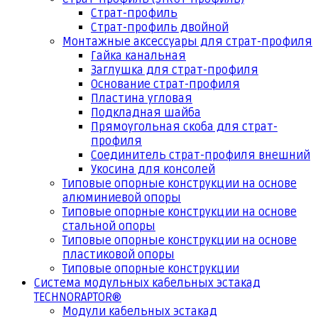
Страт-профиль
Страт-профиль двойной
Монтажные аксессуары для страт-профиля
Гайка канальная
Заглушка для страт-профиля
Основание страт-профиля
Пластина угловая
Подкладная шайба
Прямоугольная скоба для страт-
профиля
Соединитель страт-профиля внешний
Укосина для консолей
Типовые опорные конструкции на основе
алюминиевой опоры
Типовые опорные конструкции на основе
стальной опоры
Типовые опорные конструкции на основе
пластиковой опоры
Типовые опорные конструкции
Система модульных кабельных эстакад
TECHNORAPTOR®
Модули кабельных эстакад