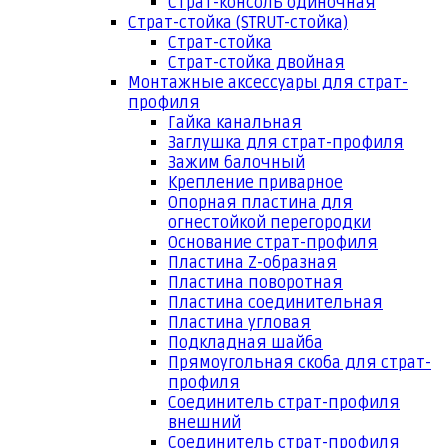
Страт-консоль одиночная
Страт-стойка (STRUT-стойка)
Страт-стойка
Страт-стойка двойная
Монтажные аксессуары для страт-
профиля
Гайка канальная
Заглушка для страт-профиля
Зажим балочный
Крепление приварное
Опорная пластина для
огнестойкой перегородки
Основание страт-профиля
Пластина Z-образная
Пластина поворотная
Пластина соединительная
Пластина угловая
Подкладная шайба
Прямоугольная скоба для страт-
профиля
Соединитель страт-профиля
внешний
Соединитель страт-профиля