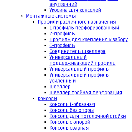
внутренний
Укосина для консолей
Монтажные системы
Профили различного назначения
L-профиль перфорированный
Z-профиль
Профиль для крепления к забору
С-профиль
Соединитель швеллера
Универсальный
поддерживающий профиль
Универсальный профиль
Универсальный профиль
усиленный
Швеллер
Швеллер тройная перфорация
Консоли
Консоль L-образная
Консоль без опоры
Консоль для потолочной стойки
Консоль с опорой
Консоль сварная