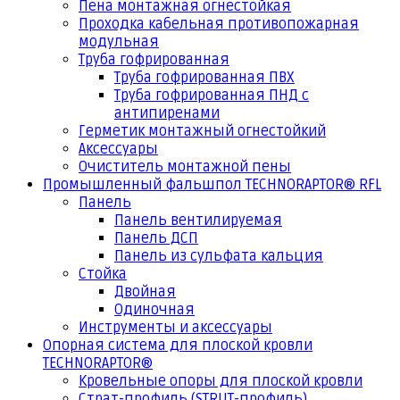
Пена монтажная огнестойкая
Проходка кабельная противопожарная
модульная
Труба гофрированная
Труба гофрированная ПВХ
Труба гофрированная ПНД с
антипиренами
Герметик монтажный огнестойкий
Аксессуары
Очиститель монтажной пены
Промышленный фальшпол TECHNORAPTOR® RFL
Панель
Панель вентилируемая
Панель ДСП
Панель из сульфата кальция
Стойка
Двойная
Одиночная
Инструменты и аксессуары
Опорная система для плоской кровли
TECHNORAPTOR®
Кровельные опоры для плоской кровли
Страт-профиль (STRUT-профиль)