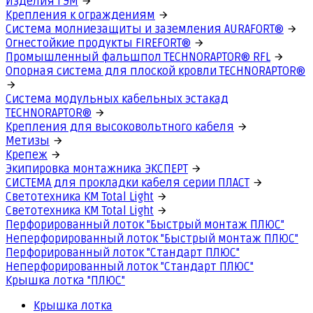
Изделия ГЭМ
Крепления к ограждениям
Система молниезащиты и заземления AURAFORT®
Огнестойкие продукты FIREFORT®
Промышленный фальшпол TECHNORAPTOR® RFL
Опорная система для плоской кровли TECHNORAPTOR®
Система модульных кабельных эстакад
TECHNORAPTOR®
Крепления для высоковольтного кабеля
Метизы
Крепеж
Экипировка монтажника ЭКСПЕРТ
СИСТЕМА для прокладки кабеля серии ПЛАСТ
Светотехника КМ Total Light
Светотехника КМ Total Light
Перфорированный лоток "Быстрый монтаж ПЛЮС"
Неперфорированный лоток "Быстрый монтаж ПЛЮС"
Перфорированный лоток "Стандарт ПЛЮС"
Неперфорированный лоток "Стандарт ПЛЮС"
Крышка лотка "ПЛЮС"
Крышка лотка