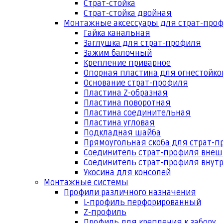
Страт-стойка
Страт-стойка двойная
Монтажные аксессуары для страт-про
Гайка канальная
Заглушка для страт-профиля
Зажим балочный
Крепление приварное
Опорная пластина для огнестойко
Основание страт-профиля
Пластина Z-образная
Пластина поворотная
Пластина соединительная
Пластина угловая
Подкладная шайба
Прямоугольная скоба для страт-
Соединитель страт-профиля вне
Соединитель страт-профиля внут
Укосина для консолей
Монтажные системы
Профили различного назначения
L-профиль перфорированный
Z-профиль
Профиль для крепления к забору