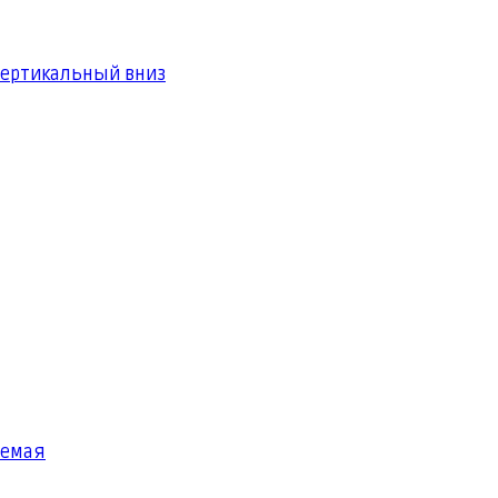
вертикальный вниз
яемая