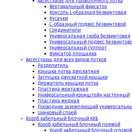
Аксессуары для проволочного лотка
Вертикальный фиксатор
Консоль L-образная безвинтовая
Кусачки
С-образный подвес безвинтовой
Соединители
Универсальная скоба безвинтовая
Универсальный подвес безвинтов
Универсальный суппорт
Фиксатор площадка
Аксессуары для всех видов лотков
Разделитель
Крышка лотка двускатная
Заглушка двускатной крышки
Держатель крышки лотка
Пластина монтажная
Универсальный кронштейн настенный
Пластина медная
Проводник заземляющий универсальн
Цинковый спрей
Короб кабельный блочный ККБ
Короб кабельный блочный прямой
Короб кабельный блочный угловой