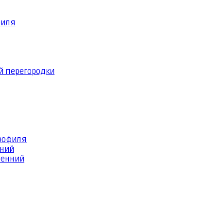
филя
й перегородки
профиля
шний
ренний