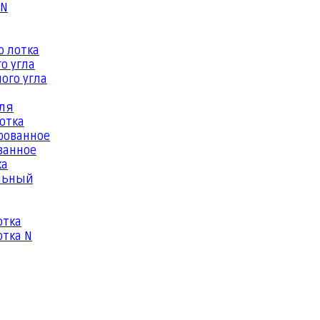
 N
о лотка
о угла
ого угла
еля
отка
рованное
ванное
ка
льный
отка
тка N