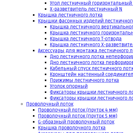
Угол лестничный горизонтальный
Х-разветвитель лестничный N
Крышка лестничного лотка
Крышки фасонных изделий лестничног
Крышка лестничного вертикальног
Крышка лестничного горизонтальн
Крышка лестничного Т-отвода
Крышка лестничного Х-разветвит
Аксессуары для монтажа лестничного л
Дно лестничного лотка неперфори
Дно лестничного лотка перфориро
Кабельный спуск лестничного лот
Кронштейн настенный соедините
Прижимы лестничного лотка
Уголок опорный
Фиксаторы крышки лестничного л
Фиксаторы крышки лестничного ло
Проволочный лоток
Проволочный лоток (пруток 4 мм)
Проволочный лоток (пруток 5 мм)
G-образный проволочный лоток
Крышка проволочного лотка