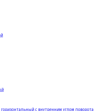
ой
ый
 горизонтальный с внутренним углом поворота