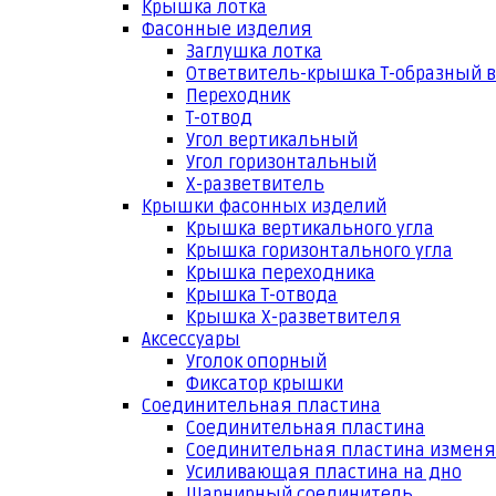
Крышка лотка
Фасонные изделия
Заглушка лотка
Ответвитель-крышка Т-образный 
Переходник
Т-отвод
Угол вертикальный
Угол горизонтальный
Х-разветвитель
Крышки фасонных изделий
Крышка вертикального угла
Крышка горизонтального угла
Крышка переходника
Крышка Т-отвода
Крышка Х-разветвителя
Аксессуары
Уголок опорный
Фиксатор крышки
Соединительная пластина
Соединительная пластина
Соединительная пластина измен
Усиливающая пластина на дно
Шарнирный соединитель