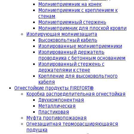
Молниеприемник на конек
Молниеприемник с креплением к
стенам
Молниеприемный стержень
Молниепримник для плоской кровли
Изолирующая молниезащита
Высоковольтный кабель
Изолированные молниеприемники
Изолированный держатель
проводника с бетонным основанием
Изолированный стержень с
держателями к стене
Крепление для высоковольтного
кабеля
Огнестойкие продукты FIREFORT®
Коробка распределительная огнестойкая
Двухкомпонентная
Металлическая
Пластиковая
Муфта противопожарная
Огнезащитная терморасширяющаяся
подушка