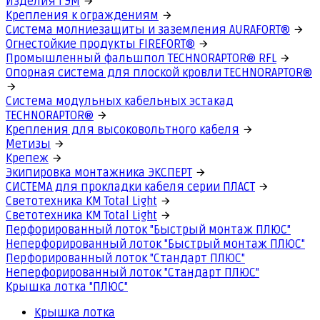
Изделия ГЭМ
Крепления к ограждениям
Система молниезащиты и заземления AURAFORT®
Огнестойкие продукты FIREFORT®
Промышленный фальшпол TECHNORAPTOR® RFL
Опорная система для плоской кровли TECHNORAPTOR®
Система модульных кабельных эстакад
TECHNORAPTOR®
Крепления для высоковольтного кабеля
Метизы
Крепеж
Экипировка монтажника ЭКСПЕРТ
СИСТЕМА для прокладки кабеля серии ПЛАСТ
Светотехника КМ Total Light
Светотехника КМ Total Light
Перфорированный лоток "Быстрый монтаж ПЛЮС"
Неперфорированный лоток "Быстрый монтаж ПЛЮС"
Перфорированный лоток "Стандарт ПЛЮС"
Неперфорированный лоток "Стандарт ПЛЮС"
Крышка лотка "ПЛЮС"
Крышка лотка