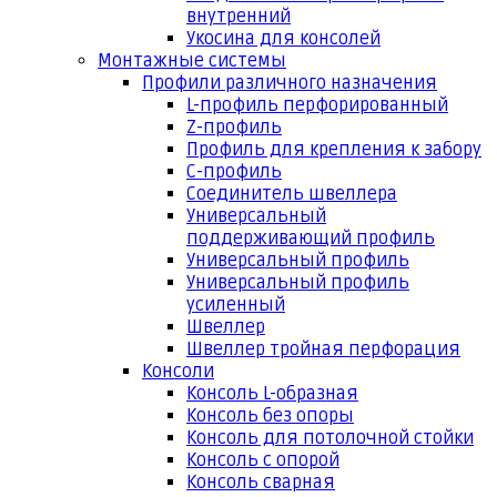
внутренний
Укосина для консолей
Монтажные системы
Профили различного назначения
L-профиль перфорированный
Z-профиль
Профиль для крепления к забору
С-профиль
Соединитель швеллера
Универсальный
поддерживающий профиль
Универсальный профиль
Универсальный профиль
усиленный
Швеллер
Швеллер тройная перфорация
Консоли
Консоль L-образная
Консоль без опоры
Консоль для потолочной стойки
Консоль с опорой
Консоль сварная