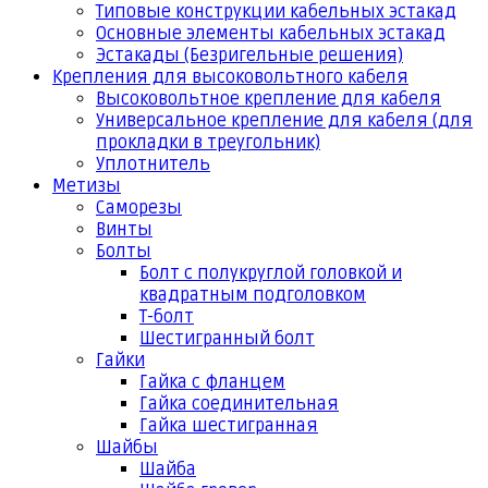
Типовые конструкции кабельных эстакад
Основные элементы кабельных эстакад
Эстакады (Безригельные решения)
Крепления для высоковольтного кабеля
Высоковольтное крепление для кабеля
Универсальное крепление для кабеля (для
прокладки в треугольник)
Уплотнитель
Метизы
Саморезы
Винты
Болты
Болт с полукруглой головкой и
квадратным подголовком
Т-болт
Шестигранный болт
Гайки
Гайка с фланцем
Гайка соединительная
Гайка шестигранная
Шайбы
Шайба