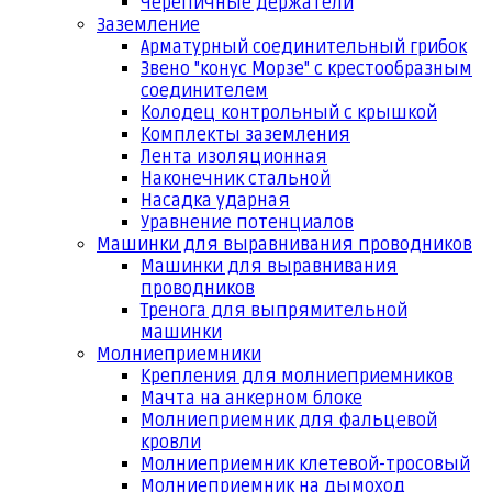
Черепичные держатели
Заземление
Арматурный соединительный грибок
Звено "конус Морзе" с крестообразным
соединителем
Колодец контрольный с крышкой
Комплекты заземления
Лента изоляционная
Наконечник стальной
Насадка ударная
Уравнение потенциалов
Машинки для выравнивания проводников
Машинки для выравнивания
проводников
Тренога для выпрямительной
машинки
Молниеприемники
Крепления для молниеприемников
Мачта на анкерном блоке
Молниеприемник для фальцевой
кровли
Молниеприемник клетевой-тросовый
Молниеприемник на дымоход