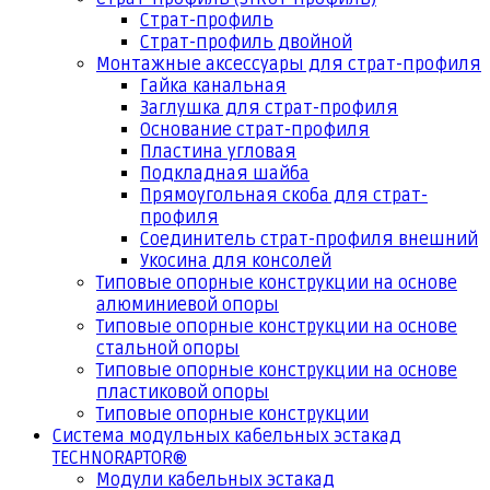
Страт-профиль
Страт-профиль двойной
Монтажные аксессуары для страт-профиля
Гайка канальная
Заглушка для страт-профиля
Основание страт-профиля
Пластина угловая
Подкладная шайба
Прямоугольная скоба для страт-
профиля
Соединитель страт-профиля внешний
Укосина для консолей
Типовые опорные конструкции на основе
алюминиевой опоры
Типовые опорные конструкции на основе
стальной опоры
Типовые опорные конструкции на основе
пластиковой опоры
Типовые опорные конструкции
Система модульных кабельных эстакад
TECHNORAPTOR®
Модули кабельных эстакад