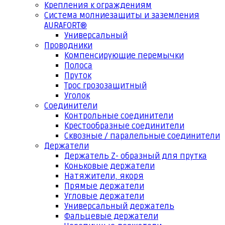
Крепления к ограждениям
Система молниезащиты и заземления
AURAFORT®
Универсальный
Проводники
Компенсирующие перемычки
Полоса
Пруток
Трос грозозащитный
Уголок
Соединители
Контрольные соединители
Крестообразные соединители
Сквозные / паралельные соединители
Держатели
Держатель Z- образный для прутка
Коньковые держатели
Натяжители, якоря
Прямые держатели
Угловые держатели
Универсальный держатель
Фальцевые держатели