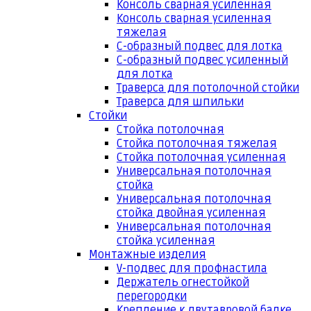
Консоль сварная усиленная
Консоль сварная усиленная
тяжелая
С-образный подвес для лотка
С-образный подвес усиленный
для лотка
Траверса для потолочной стойки
Траверса для шпильки
Стойки
Стойка потолочная
Стойка потолочная тяжелая
Стойка потолочная усиленная
Универсальная потолочная
стойка
Универсальная потолочная
стойка двойная усиленная
Универсальная потолочная
стойка усиленная
Монтажные изделия
V-подвес для профнастила
Держатель огнестойкой
перегородки
Крепление к двутавровой балке