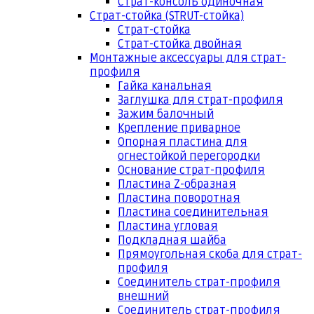
Страт-консоль одиночная
Страт-стойка (STRUT-стойка)
Страт-стойка
Страт-стойка двойная
Монтажные аксессуары для страт-
профиля
Гайка канальная
Заглушка для страт-профиля
Зажим балочный
Крепление приварное
Опорная пластина для
огнестойкой перегородки
Основание страт-профиля
Пластина Z-образная
Пластина поворотная
Пластина соединительная
Пластина угловая
Подкладная шайба
Прямоугольная скоба для страт-
профиля
Соединитель страт-профиля
внешний
Соединитель страт-профиля