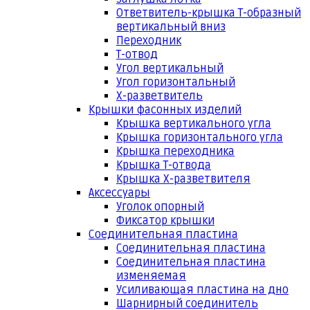
Ответвитель-крышка Т-образный
вертикальный вниз
Переходник
Т-отвод
Угол вертикальный
Угол горизонтальный
Х-разветвитель
Крышки фасонных изделий
Крышка вертикального угла
Крышка горизонтального угла
Крышка переходника
Крышка Т-отвода
Крышка Х-разветвителя
Аксессуары
Уголок опорный
Фиксатор крышки
Соединительная пластина
Соединительная пластина
Соединительная пластина
изменяемая
Усиливающая пластина на дно
Шарнирный соединитель