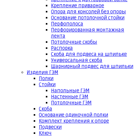
Крепление приварное
Опора для консолей без опоры
Основание потолочной стойки
Перфополоса
Перфорированная монтажная
лента
Потолочные скобы
Распорка
Скоба для подвеса на шпильке
Универсальная скоба
Шарнирный подвес для шпильки
Изделия ГЭМ
Полки
Стойки
Напольные ГЭМ
Настенные ГЭМ
Потолочные ГЭМ
Скоба
Основание одиночной полки
Комплект крепления к опоре
Подвески
Ключ