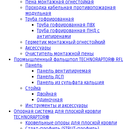
Пена монтажная огнестойкая
Проходка кабельная противопожарная
модульная
Труба гофрированная
Труба гофрированная ПВХ
Труба гофрированная ПНД с
антипиренами
Герметик монтажный огнестойкий
Аксессуары
Очиститель монтажной пены
Промышленный фальшпол TECHNORAPTOR® RFL
Панель
Панель вентилируемая
Панель ДСП
Панель из сульфата кальция
Стойка
Двойная
Одиночная
Инструменты и аксессуары
Опорная система для плоской кровли
TECHNORAPTOR®
Кровельные опоры для плоской кровли
Страт-профиль (STRUT-профиль)