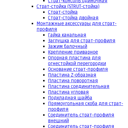
Страт-консоль одиночная
Страт-стойка (STRUT-стойка)
Страт-стойка
Страт-стойка двойная
Монтажные аксессуары для страт-
профиля
Гайка канальная
Заглушка для страт-профиля
Зажим балочный
Крепление приварное
Опорная пластина для
огнестойкой перегородки
Основание страт-профиля
Пластина Z-образная
Пластина поворотная
Пластина соединительная
Пластина угловая
Подкладная шайба
Прямоугольная скоба для страт-
профиля
Соединитель страт-профиля
внешний
Соединитель страт-профиля