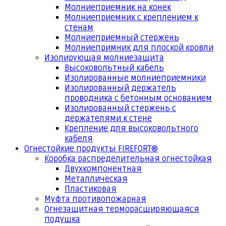
Молниеприемник на конек
Молниеприемник с креплением к
стенам
Молниеприемный стержень
Молниепримник для плоской кровли
Изолирующая молниезащита
Высоковольтный кабель
Изолированные молниеприемники
Изолированный держатель
проводника с бетонным основанием
Изолированный стержень с
держателями к стене
Крепление для высоковольтного
кабеля
Огнестойкие продукты FIREFORT®
Коробка распределительная огнестойкая
Двухкомпонентная
Металлическая
Пластиковая
Муфта противопожарная
Огнезащитная терморасширяющаяся
подушка