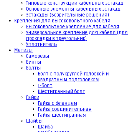
Типовые конструкции кабельных эстакад
Основные элементы кабельных эстакад
Эстакады (Безригельные решения)
Крепления для высоковольтного кабеля
Высоковольтное крепление для кабеля
Универсальное крепление для кабеля (для
прокладки в треугольник)
Уплотнитель
Метизы
Саморезы
Винты
Болты
Болт с полукруглой головкой и
квадратным подголовком
Т-болт
Шестигранный болт
Гайки
Гайка с фланцем
Гайка соединительная
Гайка шестигранная
Шайбы
Шайба