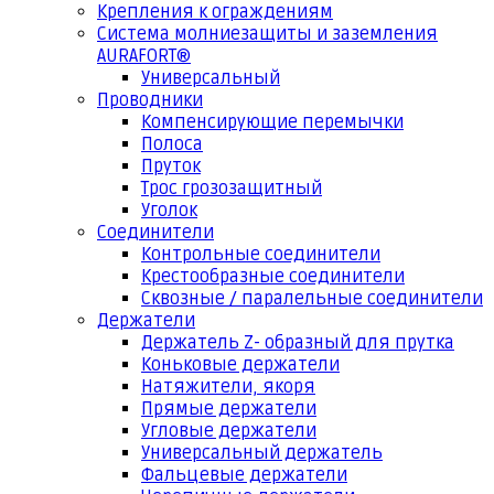
Крепления к ограждениям
Система молниезащиты и заземления
AURAFORT®
Универсальный
Проводники
Компенсирующие перемычки
Полоса
Пруток
Трос грозозащитный
Уголок
Соединители
Контрольные соединители
Крестообразные соединители
Сквозные / паралельные соединители
Держатели
Держатель Z- образный для прутка
Коньковые держатели
Натяжители, якоря
Прямые держатели
Угловые держатели
Универсальный держатель
Фальцевые держатели