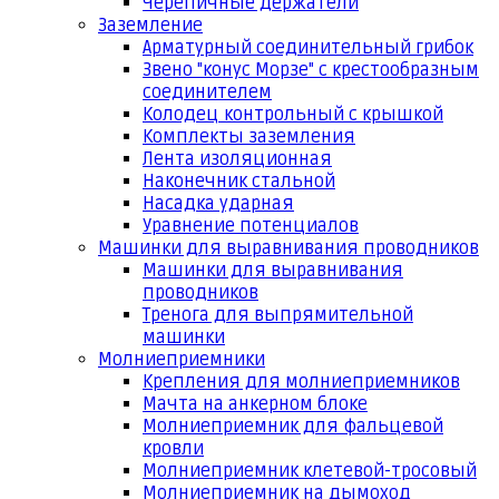
Черепичные держатели
Заземление
Арматурный соединительный грибок
Звено "конус Морзе" с крестообразным
соединителем
Колодец контрольный с крышкой
Комплекты заземления
Лента изоляционная
Наконечник стальной
Насадка ударная
Уравнение потенциалов
Машинки для выравнивания проводников
Машинки для выравнивания
проводников
Тренога для выпрямительной
машинки
Молниеприемники
Крепления для молниеприемников
Мачта на анкерном блоке
Молниеприемник для фальцевой
кровли
Молниеприемник клетевой-тросовый
Молниеприемник на дымоход