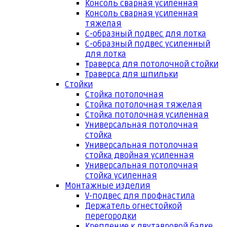
Консоль сварная усиленная
Консоль сварная усиленная
тяжелая
С-образный подвес для лотка
С-образный подвес усиленный
для лотка
Траверса для потолочной стойки
Траверса для шпильки
Стойки
Стойка потолочная
Стойка потолочная тяжелая
Стойка потолочная усиленная
Универсальная потолочная
стойка
Универсальная потолочная
стойка двойная усиленная
Универсальная потолочная
стойка усиленная
Монтажные изделия
V-подвес для профнастила
Держатель огнестойкой
перегородки
Крепление к двутавровой балке