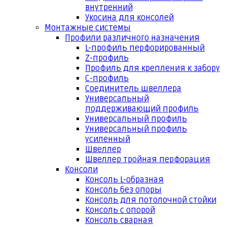
внутренний
Укосина для консолей
Монтажные системы
Профили различного назначения
L-профиль перфорированный
Z-профиль
Профиль для крепления к забору
С-профиль
Соединитель швеллера
Универсальный
поддерживающий профиль
Универсальный профиль
Универсальный профиль
усиленный
Швеллер
Швеллер тройная перфорация
Консоли
Консоль L-образная
Консоль без опоры
Консоль для потолочной стойки
Консоль с опорой
Консоль сварная