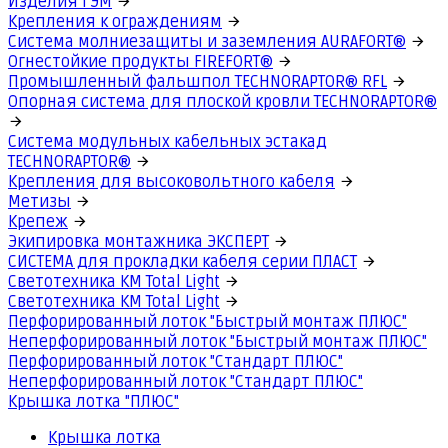
Изделия ГЭМ
Крепления к ограждениям
Система молниезащиты и заземления AURAFORT®
Огнестойкие продукты FIREFORT®
Промышленный фальшпол TECHNORAPTOR® RFL
Опорная система для плоской кровли TECHNORAPTOR®
Система модульных кабельных эстакад
TECHNORAPTOR®
Крепления для высоковольтного кабеля
Метизы
Крепеж
Экипировка монтажника ЭКСПЕРТ
СИСТЕМА для прокладки кабеля серии ПЛАСТ
Светотехника КМ Total Light
Светотехника КМ Total Light
Перфорированный лоток "Быстрый монтаж ПЛЮС"
Неперфорированный лоток "Быстрый монтаж ПЛЮС"
Перфорированный лоток "Стандарт ПЛЮС"
Неперфорированный лоток "Стандарт ПЛЮС"
Крышка лотка "ПЛЮС"
Крышка лотка