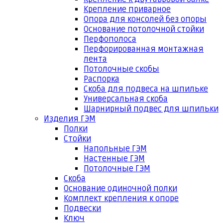
Крепление приварное
Опора для консолей без опоры
Основание потолочной стойки
Перфополоса
Перфорированная монтажная
лента
Потолочные скобы
Распорка
Скоба для подвеса на шпильке
Универсальная скоба
Шарнирный подвес для шпильки
Изделия ГЭМ
Полки
Стойки
Напольные ГЭМ
Настенные ГЭМ
Потолочные ГЭМ
Скоба
Основание одиночной полки
Комплект крепления к опоре
Подвески
Ключ