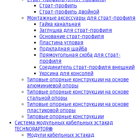
Страт-профиль
Страт-профиль двойной
Монтажные аксессуары для страт-профиля
Гайка канальная
Заглушка для страт-профиля
Основание страт-профиля
Пластина угловая
Подкладная шайба
Прямоугольная скоба для страт-
профиля
Соединитель страт-профиля внешний
Укосина для консолей
Типовые опорные конструкции на основе
алюминиевой опоры
Типовые опорные конструкции на основе
стальной опоры
Типовые опорные конструкции на основе
пластиковой опоры
Типовые опорные конструкции
Система модульных кабельных эстакад
TECHNORAPTOR®
Модули кабельных эстакад