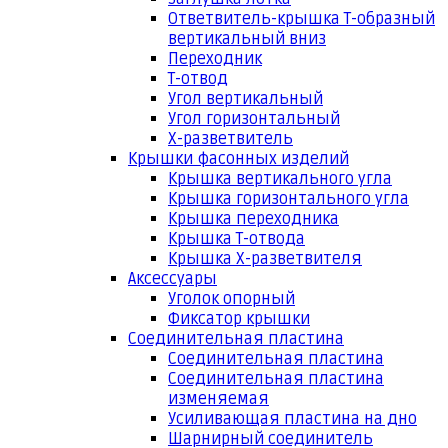
Ответвитель-крышка Т-образный
вертикальный вниз
Переходник
Т-отвод
Угол вертикальный
Угол горизонтальный
Х-разветвитель
Крышки фасонных изделий
Крышка вертикального угла
Крышка горизонтального угла
Крышка переходника
Крышка Т-отвода
Крышка Х-разветвителя
Аксессуары
Уголок опорный
Фиксатор крышки
Соединительная пластина
Соединительная пластина
Соединительная пластина
изменяемая
Усиливающая пластина на дно
Шарнирный соединитель