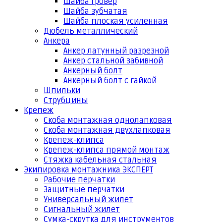
Шайба гровер
Шайба зубчатая
Шайба плоская усиленная
Дюбель металлический
Анкера
Анкер латунный разрезной
Анкер стальной забивной
Анкерный болт
Анкерный болт с гайкой
Шпильки
Струбцины
Крепеж
Скоба монтажная однолапковая
Скоба монтажная двухлапковая
Крепеж-клипса
Крепеж-клипса прямой монтаж
Стяжка кабельная стальная
Экипировка монтажника ЭКСПЕРТ
Рабочие перчатки
Защитные перчатки
Универсальный жилет
Сигнальный жилет
Сумка-скрутка для инструментов