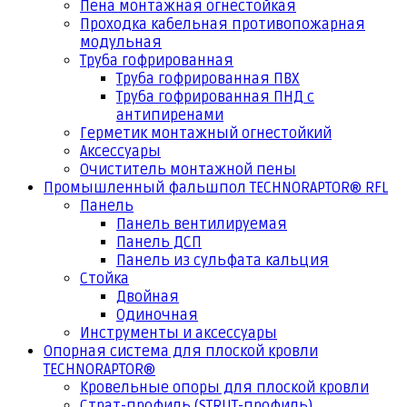
Пена монтажная огнестойкая
Проходка кабельная противопожарная
модульная
Труба гофрированная
Труба гофрированная ПВХ
Труба гофрированная ПНД с
антипиренами
Герметик монтажный огнестойкий
Аксессуары
Очиститель монтажной пены
Промышленный фальшпол TECHNORAPTOR® RFL
Панель
Панель вентилируемая
Панель ДСП
Панель из сульфата кальция
Стойка
Двойная
Одиночная
Инструменты и аксессуары
Опорная система для плоской кровли
TECHNORAPTOR®
Кровельные опоры для плоской кровли
Страт-профиль (STRUT-профиль)