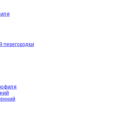
филя
й перегородки
профиля
шний
ренний