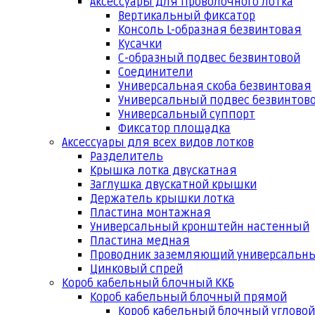
Аксессуары для проволочного лотка
Вертикальный фиксатор
Консоль L-образная безвинтовая
Кусачки
С-образный подвес безвинтовой
Соединители
Универсальная скоба безвинтовая
Универсальный подвес безвинтов
Универсальный суппорт
Фиксатор площадка
Аксессуары для всех видов лотков
Разделитель
Крышка лотка двускатная
Заглушка двускатной крышки
Держатель крышки лотка
Пластина монтажная
Универсальный кронштейн настенный
Пластина медная
Проводник заземляющий универсальн
Цинковый спрей
Короб кабельный блочный ККБ
Короб кабельный блочный прямой
Короб кабельный блочный угловой