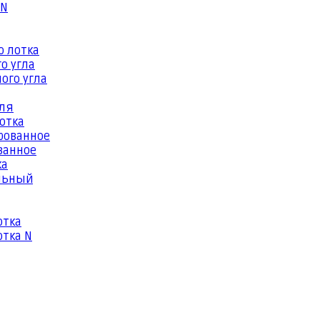
 N
о лотка
о угла
ого угла
еля
отка
рованное
ванное
ка
льный
отка
тка N