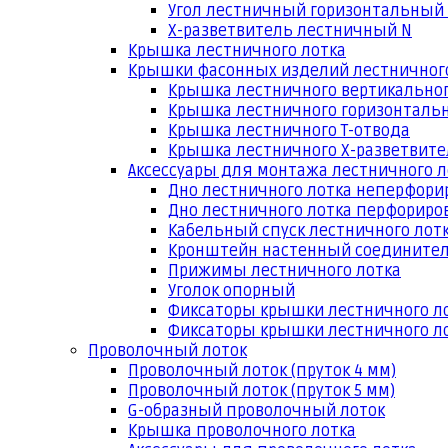
Угол лестничный горизонтальный
Х-разветвитель лестничный N
Крышка лестничного лотка
Крышки фасонных изделий лестничног
Крышка лестничного вертикальног
Крышка лестничного горизонтальн
Крышка лестничного Т-отвода
Крышка лестничного Х-разветвит
Аксессуары для монтажа лестничного л
Дно лестничного лотка неперфори
Дно лестничного лотка перфориро
Кабельный спуск лестничного лот
Кронштейн настенный соедините
Прижимы лестничного лотка
Уголок опорный
Фиксаторы крышки лестничного л
Фиксаторы крышки лестничного ло
Проволочный лоток
Проволочный лоток (пруток 4 мм)
Проволочный лоток (пруток 5 мм)
G-образный проволочный лоток
Крышка проволочного лотка