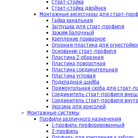
Страт-стойка
Страт-стойка двойная
Монтажные аксессуары для страт-про
Гайка канальная
Заглушка для страт-профиля
Зажим балочный
Крепление приварное
Опорная пластина для огнестойко
Основание страт-профиля
Пластина Z-образная
Пластина поворотная
Пластина соединительная
Пластина угловая
Подкладная шайба
Прямоугольная скоба для страт-
Соединитель страт-профиля вне
Соединитель страт-профиля внут
Укосина для консолей
Монтажные системы
Профили различного назначения
L-профиль перфорированный
Z-профиль
Профиль для крепления к забору