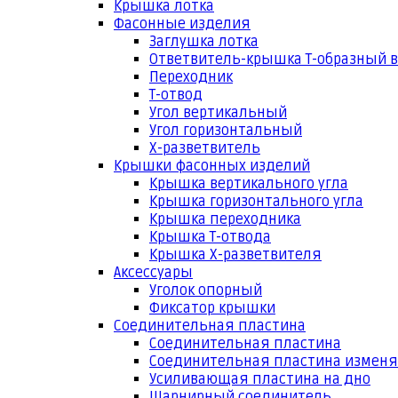
Крышка лотка
Фасонные изделия
Заглушка лотка
Ответвитель-крышка Т-образный 
Переходник
Т-отвод
Угол вертикальный
Угол горизонтальный
Х-разветвитель
Крышки фасонных изделий
Крышка вертикального угла
Крышка горизонтального угла
Крышка переходника
Крышка Т-отвода
Крышка Х-разветвителя
Аксессуары
Уголок опорный
Фиксатор крышки
Соединительная пластина
Соединительная пластина
Соединительная пластина измен
Усиливающая пластина на дно
Шарнирный соединитель