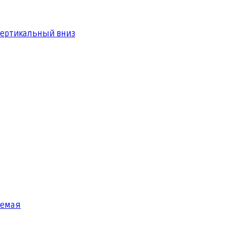
вертикальный вниз
яемая