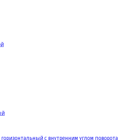
ой
ый
 горизонтальный с внутренним углом поворота