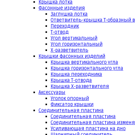
Крышка лотка
Фасонные изделия
Заглушка лотка
Ответвитель-крышка Т-образный 
Переходник
Т-отвод
Угол вертикальный
Угол горизонтальный
Х-разветвитель
Крышки фасонных изделий
Крышка вертикального угла
Крышка горизонтального угла
Крышка переходника
Крышка Т-отвода
Крышка Х-разветвителя
Аксессуары
Уголок опорный
Фиксатор крышки
Соединительная пластина
Соединительная пластина
Соединительная пластина измен
Усиливающая пластина на дно
Шарнирный соединитель