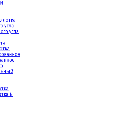
 N
о лотка
о угла
ого угла
еля
отка
рованное
ванное
ка
льный
отка
тка N