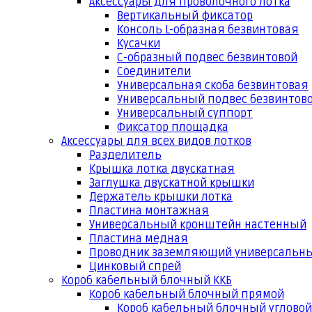
Аксессуары для проволочного лотка
Вертикальный фиксатор
Консоль L-образная безвинтовая
Кусачки
С-образный подвес безвинтовой
Соединители
Универсальная скоба безвинтовая
Универсальный подвес безвинтов
Универсальный суппорт
Фиксатор площадка
Аксессуары для всех видов лотков
Разделитель
Крышка лотка двускатная
Заглушка двускатной крышки
Держатель крышки лотка
Пластина монтажная
Универсальный кронштейн настенный
Пластина медная
Проводник заземляющий универсальн
Цинковый спрей
Короб кабельный блочный ККБ
Короб кабельный блочный прямой
Короб кабельный блочный угловой