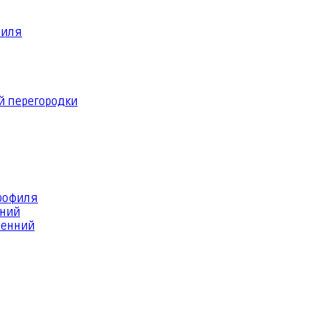
филя
й перегородки
профиля
шний
ренний