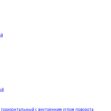
ой
ый
 горизонтальный с внутренним углом поворота