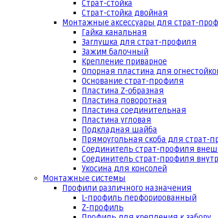
Страт-стойка
Страт-стойка двойная
Монтажные аксессуары для страт-про
Гайка канальная
Заглушка для страт-профиля
Зажим балочный
Крепление приварное
Опорная пластина для огнестойко
Основание страт-профиля
Пластина Z-образная
Пластина поворотная
Пластина соединительная
Пластина угловая
Подкладная шайба
Прямоугольная скоба для страт-
Соединитель страт-профиля вне
Соединитель страт-профиля внут
Укосина для консолей
Монтажные системы
Профили различного назначения
L-профиль перфорированный
Z-профиль
Профиль для крепления к забору