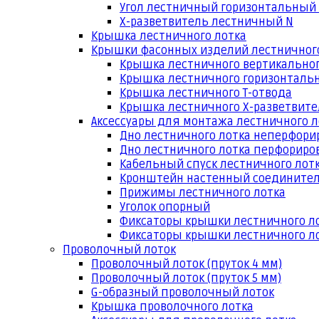
Угол лестничный горизонтальный
Х-разветвитель лестничный N
Крышка лестничного лотка
Крышки фасонных изделий лестничног
Крышка лестничного вертикальног
Крышка лестничного горизонтальн
Крышка лестничного Т-отвода
Крышка лестничного Х-разветвит
Аксессуары для монтажа лестничного л
Дно лестничного лотка неперфори
Дно лестничного лотка перфориро
Кабельный спуск лестничного лот
Кронштейн настенный соедините
Прижимы лестничного лотка
Уголок опорный
Фиксаторы крышки лестничного л
Фиксаторы крышки лестничного ло
Проволочный лоток
Проволочный лоток (пруток 4 мм)
Проволочный лоток (пруток 5 мм)
G-образный проволочный лоток
Крышка проволочного лотка