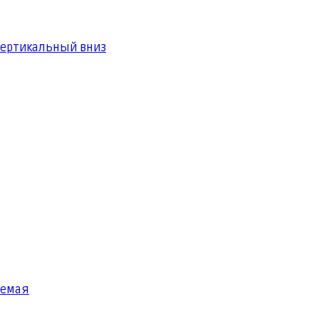
вертикальный вниз
яемая