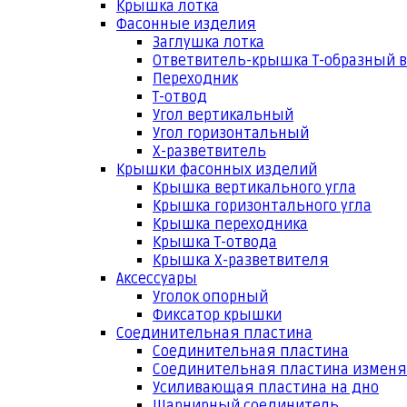
Крышка лотка
Фасонные изделия
Заглушка лотка
Ответвитель-крышка Т-образный 
Переходник
Т-отвод
Угол вертикальный
Угол горизонтальный
Х-разветвитель
Крышки фасонных изделий
Крышка вертикального угла
Крышка горизонтального угла
Крышка переходника
Крышка Т-отвода
Крышка Х-разветвителя
Аксессуары
Уголок опорный
Фиксатор крышки
Соединительная пластина
Соединительная пластина
Соединительная пластина измен
Усиливающая пластина на дно
Шарнирный соединитель