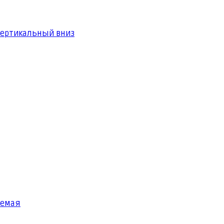
вертикальный вниз
яемая