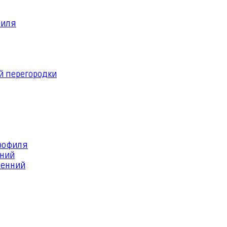
филя
й перегородки
профиля
шний
ренний