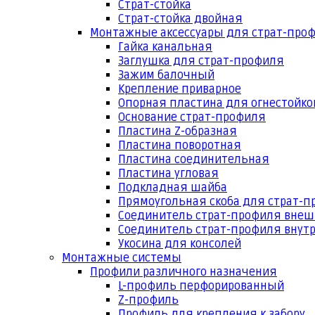
Страт-стойка
Страт-стойка двойная
Монтажные аксессуары для страт-про
Гайка канальная
Заглушка для страт-профиля
Зажим балочный
Крепление приварное
Опорная пластина для огнестойко
Основание страт-профиля
Пластина Z-образная
Пластина поворотная
Пластина соединительная
Пластина угловая
Подкладная шайба
Прямоугольная скоба для страт-
Соединитель страт-профиля вне
Соединитель страт-профиля внут
Укосина для консолей
Монтажные системы
Профили различного назначения
L-профиль перфорированный
Z-профиль
Профиль для крепления к забору