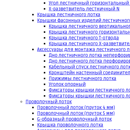
Угол лестничный горизонтальный
Х-разветвитель лестничный N
Крышка лестничного лотка
Крышки фасонных изделий лестничног
Крышка лестничного вертикальног
Крышка лестничного горизонтальн
Крышка лестничного Т-отвода
Крышка лестничного Х-разветвит
Аксессуары для монтажа лестничного л
Дно лестничного лотка неперфори
Дно лестничного лотка перфориро
Кабельный спуск лестничного лот
Кронштейн настенный соедините
Прижимы лестничного лотка
Уголок опорный
Фиксаторы крышки лестничного л
Фиксаторы крышки лестничного ло
Проволочный лоток
Проволочный лоток (пруток 4 мм)
Проволочный лоток (пруток 5 мм)
G-образный проволочный лоток
Крышка проволочного лотка