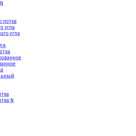
 N
о лотка
о угла
ого угла
еля
отка
рованное
ванное
ка
льный
отка
тка N