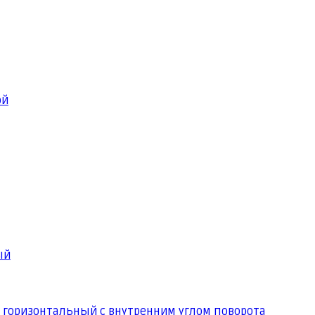
ой
ый
 горизонтальный с внутренним углом поворота