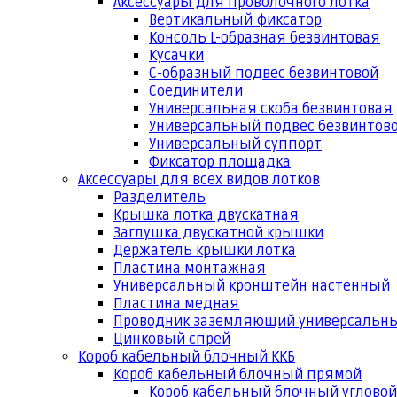
Аксессуары для проволочного лотка
Вертикальный фиксатор
Консоль L-образная безвинтовая
Кусачки
С-образный подвес безвинтовой
Соединители
Универсальная скоба безвинтовая
Универсальный подвес безвинтов
Универсальный суппорт
Фиксатор площадка
Аксессуары для всех видов лотков
Разделитель
Крышка лотка двускатная
Заглушка двускатной крышки
Держатель крышки лотка
Пластина монтажная
Универсальный кронштейн настенный
Пластина медная
Проводник заземляющий универсальн
Цинковый спрей
Короб кабельный блочный ККБ
Короб кабельный блочный прямой
Короб кабельный блочный угловой