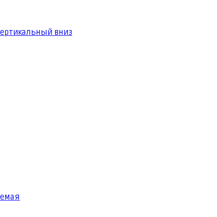
вертикальный вниз
яемая