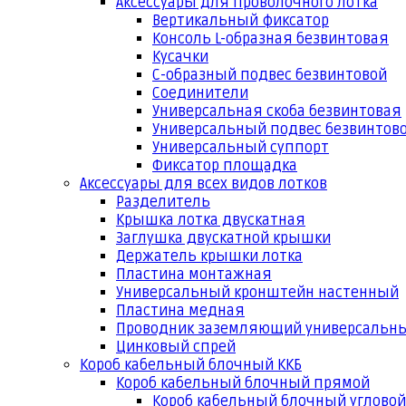
Аксессуары для проволочного лотка
Вертикальный фиксатор
Консоль L-образная безвинтовая
Кусачки
С-образный подвес безвинтовой
Соединители
Универсальная скоба безвинтовая
Универсальный подвес безвинтов
Универсальный суппорт
Фиксатор площадка
Аксессуары для всех видов лотков
Разделитель
Крышка лотка двускатная
Заглушка двускатной крышки
Держатель крышки лотка
Пластина монтажная
Универсальный кронштейн настенный
Пластина медная
Проводник заземляющий универсальн
Цинковый спрей
Короб кабельный блочный ККБ
Короб кабельный блочный прямой
Короб кабельный блочный угловой