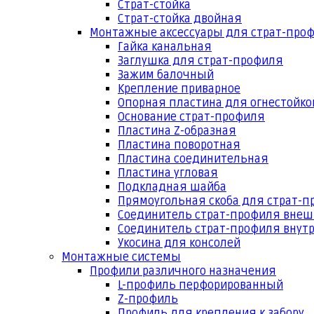
Страт-стойка
Страт-стойка двойная
Монтажные аксессуары для страт-про
Гайка канальная
Заглушка для страт-профиля
Зажим балочный
Крепление приварное
Опорная пластина для огнестойко
Основание страт-профиля
Пластина Z-образная
Пластина поворотная
Пластина соединительная
Пластина угловая
Подкладная шайба
Прямоугольная скоба для страт-
Соединитель страт-профиля вне
Соединитель страт-профиля внут
Укосина для консолей
Монтажные системы
Профили различного назначения
L-профиль перфорированный
Z-профиль
Профиль для крепления к забору