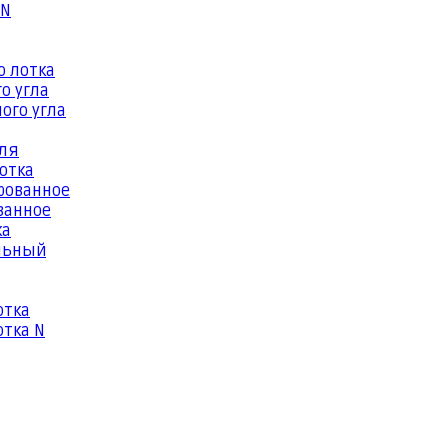
 N
о лотка
о угла
ого угла
еля
отка
рованное
ванное
ка
льный
отка
тка N