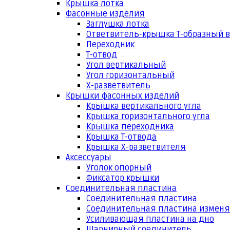
Крышка лотка
Фасонные изделия
Заглушка лотка
Ответвитель-крышка Т-образный 
Переходник
Т-отвод
Угол вертикальный
Угол горизонтальный
Х-разветвитель
Крышки фасонных изделий
Крышка вертикального угла
Крышка горизонтального угла
Крышка переходника
Крышка Т-отвода
Крышка Х-разветвителя
Аксессуары
Уголок опорный
Фиксатор крышки
Соединительная пластина
Соединительная пластина
Соединительная пластина измен
Усиливающая пластина на дно
Шарнирный соединитель