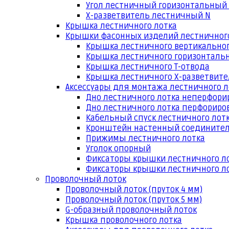
Угол лестничный горизонтальный
Х-разветвитель лестничный N
Крышка лестничного лотка
Крышки фасонных изделий лестничног
Крышка лестничного вертикальног
Крышка лестничного горизонтальн
Крышка лестничного Т-отвода
Крышка лестничного Х-разветвит
Аксессуары для монтажа лестничного л
Дно лестничного лотка неперфори
Дно лестничного лотка перфориро
Кабельный спуск лестничного лот
Кронштейн настенный соедините
Прижимы лестничного лотка
Уголок опорный
Фиксаторы крышки лестничного л
Фиксаторы крышки лестничного ло
Проволочный лоток
Проволочный лоток (пруток 4 мм)
Проволочный лоток (пруток 5 мм)
G-образный проволочный лоток
Крышка проволочного лотка