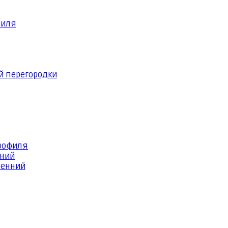
филя
й перегородки
профиля
шний
ренний