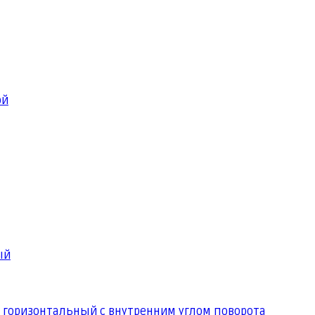
ой
ый
 горизонтальный с внутренним углом поворота