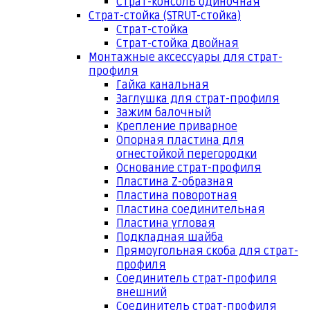
Страт-консоль одиночная
Страт-стойка (STRUT-стойка)
Страт-стойка
Страт-стойка двойная
Монтажные аксессуары для страт-
профиля
Гайка канальная
Заглушка для страт-профиля
Зажим балочный
Крепление приварное
Опорная пластина для
огнестойкой перегородки
Основание страт-профиля
Пластина Z-образная
Пластина поворотная
Пластина соединительная
Пластина угловая
Подкладная шайба
Прямоугольная скоба для страт-
профиля
Соединитель страт-профиля
внешний
Соединитель страт-профиля