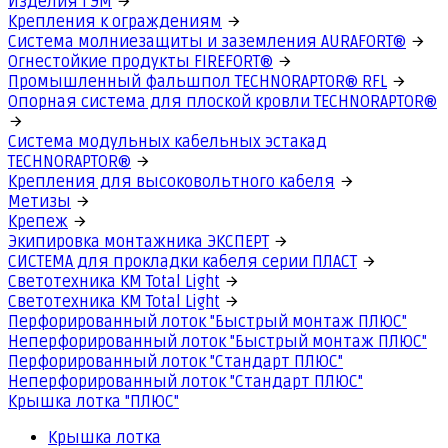
Изделия ГЭМ
Крепления к ограждениям
Система молниезащиты и заземления AURAFORT®
Огнестойкие продукты FIREFORT®
Промышленный фальшпол TECHNORAPTOR® RFL
Опорная система для плоской кровли TECHNORAPTOR®
Система модульных кабельных эстакад
TECHNORAPTOR®
Крепления для высоковольтного кабеля
Метизы
Крепеж
Экипировка монтажника ЭКСПЕРТ
СИСТЕМА для прокладки кабеля серии ПЛАСТ
Светотехника КМ Total Light
Светотехника КМ Total Light
Перфорированный лоток "Быстрый монтаж ПЛЮС"
Неперфорированный лоток "Быстрый монтаж ПЛЮС"
Перфорированный лоток "Стандарт ПЛЮС"
Неперфорированный лоток "Стандарт ПЛЮС"
Крышка лотка "ПЛЮС"
Крышка лотка