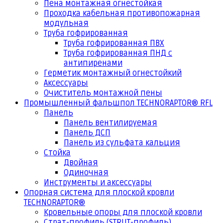
Пена монтажная огнестойкая
Проходка кабельная противопожарная
модульная
Труба гофрированная
Труба гофрированная ПВХ
Труба гофрированная ПНД с
антипиренами
Герметик монтажный огнестойкий
Аксессуары
Очиститель монтажной пены
Промышленный фальшпол TECHNORAPTOR® RFL
Панель
Панель вентилируемая
Панель ДСП
Панель из сульфата кальция
Стойка
Двойная
Одиночная
Инструменты и аксессуары
Опорная система для плоской кровли
TECHNORAPTOR®
Кровельные опоры для плоской кровли
Страт-профиль (STRUT-профиль)