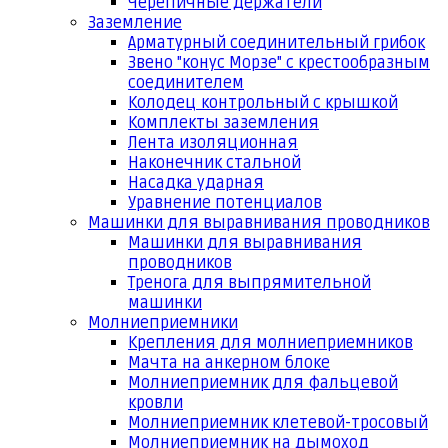
Черепичные держатели
Заземление
Арматурный соединительный грибок
Звено "конус Морзе" с крестообразным
соединителем
Колодец контрольный с крышкой
Комплекты заземления
Лента изоляционная
Наконечник стальной
Насадка ударная
Уравнение потенциалов
Машинки для выравнивания проводников
Машинки для выравнивания
проводников
Тренога для выпрямительной
машинки
Молниеприемники
Крепления для молниеприемников
Мачта на анкерном блоке
Молниеприемник для фальцевой
кровли
Молниеприемник клетевой-тросовый
Молниеприемник на дымоход