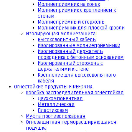
Молниеприемник на конек
Молниеприемник с креплением к
стенам
Молниеприемный стержень
Молниепримник для плоской кровли
Изолирующая молниезащита
Высоковольтный кабель
Изолированные молниеприемники
Изолированный держатель
проводника с бетонным основанием
Изолированный стержень с
держателями к стене
Крепление для высоковольтного
кабеля
Огнестойкие продукты FIREFORT®
Коробка распределительная огнестойкая
Двухкомпонентная
Металлическая
Пластиковая
Муфта противопожарная
Огнезащитная терморасширяющаяся
подушка