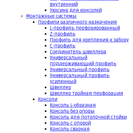
внутренний
Укосина для консолей
Монтажные системы
Профили различного назначения
L-профиль перфорированный
Z-профиль
Профиль для крепления к забору
С-профиль
Соединитель швеллера
Универсальный
поддерживающий профиль
Универсальный профиль
Универсальный профиль
усиленный
Швеллер
Швеллер тройная перфорация
Консоли
Консоль L-образная
Консоль без опоры
Консоль для потолочной стойки
Консоль с опорой
Консоль сварная