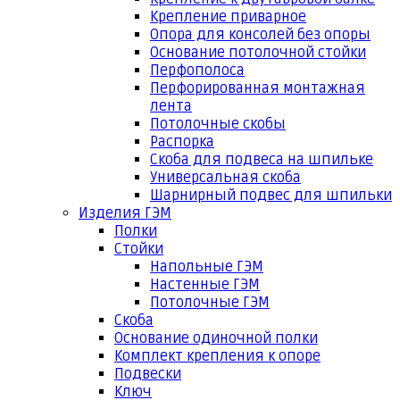
Крепление приварное
Опора для консолей без опоры
Основание потолочной стойки
Перфополоса
Перфорированная монтажная
лента
Потолочные скобы
Распорка
Скоба для подвеса на шпильке
Универсальная скоба
Шарнирный подвес для шпильки
Изделия ГЭМ
Полки
Стойки
Напольные ГЭМ
Настенные ГЭМ
Потолочные ГЭМ
Скоба
Основание одиночной полки
Комплект крепления к опоре
Подвески
Ключ