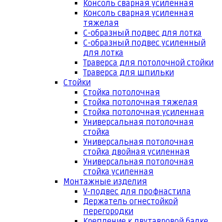
Консоль сварная усиленная
Консоль сварная усиленная
тяжелая
С-образный подвес для лотка
С-образный подвес усиленный
для лотка
Траверса для потолочной стойки
Траверса для шпильки
Стойки
Стойка потолочная
Стойка потолочная тяжелая
Стойка потолочная усиленная
Универсальная потолочная
стойка
Универсальная потолочная
стойка двойная усиленная
Универсальная потолочная
стойка усиленная
Монтажные изделия
V-подвес для профнастила
Держатель огнестойкой
перегородки
Крепление к двутавровой балке