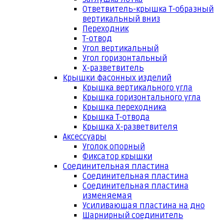
Ответвитель-крышка Т-образный
вертикальный вниз
Переходник
Т-отвод
Угол вертикальный
Угол горизонтальный
Х-разветвитель
Крышки фасонных изделий
Крышка вертикального угла
Крышка горизонтального угла
Крышка переходника
Крышка Т-отвода
Крышка Х-разветвителя
Аксессуары
Уголок опорный
Фиксатор крышки
Соединительная пластина
Соединительная пластина
Соединительная пластина
изменяемая
Усиливающая пластина на дно
Шарнирный соединитель