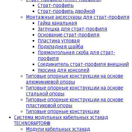
Страт-профиль
Страт-профиль двойной
Монтажные аксессуары для страт-профиля
Гайка канальная
Заглушка для страт-профиля
Основание страт-профиля
Пластина угловая
Подкладная шайба
Прямоугольная скоба для страт-
профиля
Соединитель страт-профиля внешний
Укосина для консолей
Типовые опорные конструкции на основе
алюминиевой опоры
Типовые опорные конструкции на основе
стальной опоры
Типовые опорные конструкции на основе
пластиковой опоры
Типовые опорные конструкции
Система модульных кабельных эстакад
TECHNORAPTOR®
Модули кабельных эстакад