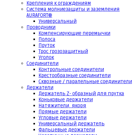
Крепления к ограждениям
Система молниезащиты и заземления
AURAFORT®
Универсальный
Проводники
Компенсирующие перемычки
Полоса
Пруток
Трос грозозащитный
Уголок
Соединители
Контрольные соединители
Крестообразные соединители
Сквозные / паралельные соединители
Держатели
Держатель Z- образный для прутка
Коньковые держатели
Натяжители, якоря
Прямые держатели
Угловые держатели
Универсальный держатель
Фальцевые держатели