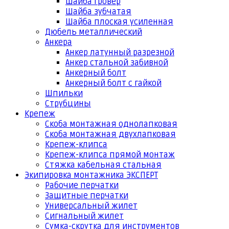
Шайба гровер
Шайба зубчатая
Шайба плоская усиленная
Дюбель металлический
Анкера
Анкер латунный разрезной
Анкер стальной забивной
Анкерный болт
Анкерный болт с гайкой
Шпильки
Струбцины
Крепеж
Скоба монтажная однолапковая
Скоба монтажная двухлапковая
Крепеж-клипса
Крепеж-клипса прямой монтаж
Стяжка кабельная стальная
Экипировка монтажника ЭКСПЕРТ
Рабочие перчатки
Защитные перчатки
Универсальный жилет
Сигнальный жилет
Сумка-скрутка для инструментов