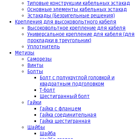
Типовые конструкции кабельных эстакад
Основные элементы кабельных эстакад
Эстакады (Безригельные решения)
Крепления для высоковольтного кабеля
Высоковольтное крепление для кабеля
Универсальное крепление для кабеля (для
прокладки в треугольник)
Уплотнитель
Метизы
Саморезы
Винты
Болты
Болт с полукруглой головкой и
квадратным подголовком
Т-болт
Шестигранный болт
Гайки
Гайка с фланцем
Гайка соединительная
Гайка шестигранная
Шайбы
Шайба