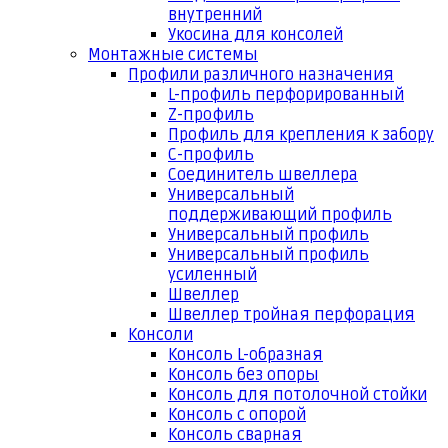
внутренний
Укосина для консолей
Монтажные системы
Профили различного назначения
L-профиль перфорированный
Z-профиль
Профиль для крепления к забору
С-профиль
Соединитель швеллера
Универсальный
поддерживающий профиль
Универсальный профиль
Универсальный профиль
усиленный
Швеллер
Швеллер тройная перфорация
Консоли
Консоль L-образная
Консоль без опоры
Консоль для потолочной стойки
Консоль с опорой
Консоль сварная