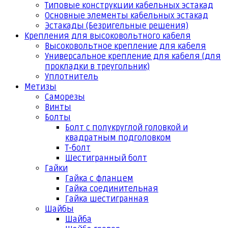
Типовые конструкции кабельных эстакад
Основные элементы кабельных эстакад
Эстакады (Безригельные решения)
Крепления для высоковольтного кабеля
Высоковольтное крепление для кабеля
Универсальное крепление для кабеля (для
прокладки в треугольник)
Уплотнитель
Метизы
Саморезы
Винты
Болты
Болт с полукруглой головкой и
квадратным подголовком
Т-болт
Шестигранный болт
Гайки
Гайка с фланцем
Гайка соединительная
Гайка шестигранная
Шайбы
Шайба