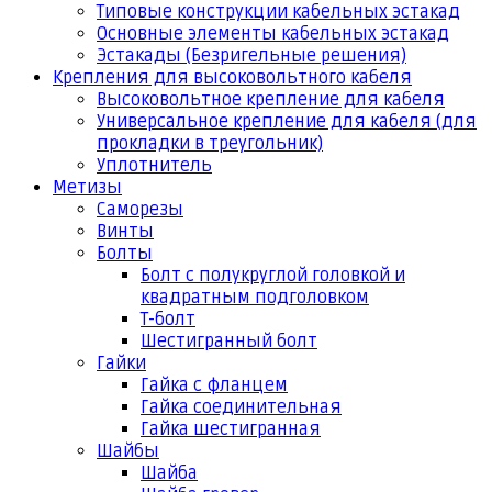
Типовые конструкции кабельных эстакад
Основные элементы кабельных эстакад
Эстакады (Безригельные решения)
Крепления для высоковольтного кабеля
Высоковольтное крепление для кабеля
Универсальное крепление для кабеля (для
прокладки в треугольник)
Уплотнитель
Метизы
Саморезы
Винты
Болты
Болт с полукруглой головкой и
квадратным подголовком
Т-болт
Шестигранный болт
Гайки
Гайка с фланцем
Гайка соединительная
Гайка шестигранная
Шайбы
Шайба