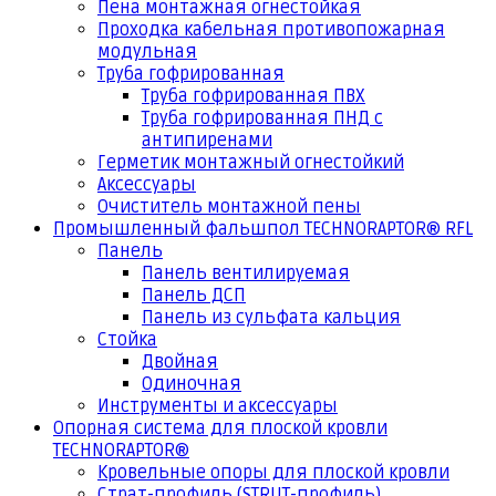
Пена монтажная огнестойкая
Проходка кабельная противопожарная
модульная
Труба гофрированная
Труба гофрированная ПВХ
Труба гофрированная ПНД с
антипиренами
Герметик монтажный огнестойкий
Аксессуары
Очиститель монтажной пены
Промышленный фальшпол TECHNORAPTOR® RFL
Панель
Панель вентилируемая
Панель ДСП
Панель из сульфата кальция
Стойка
Двойная
Одиночная
Инструменты и аксессуары
Опорная система для плоской кровли
TECHNORAPTOR®
Кровельные опоры для плоской кровли
Страт-профиль (STRUT-профиль)