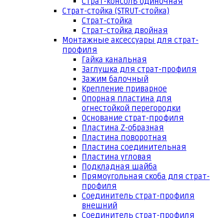
Страт-консоль одиночная
Страт-стойка (STRUT-стойка)
Страт-стойка
Страт-стойка двойная
Монтажные аксессуары для страт-
профиля
Гайка канальная
Заглушка для страт-профиля
Зажим балочный
Крепление приварное
Опорная пластина для
огнестойкой перегородки
Основание страт-профиля
Пластина Z-образная
Пластина поворотная
Пластина соединительная
Пластина угловая
Подкладная шайба
Прямоугольная скоба для страт-
профиля
Соединитель страт-профиля
внешний
Соединитель страт-профиля