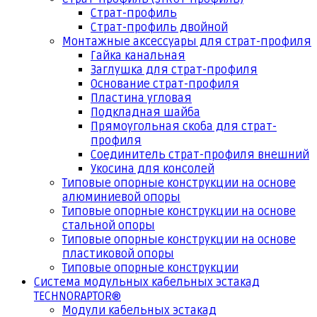
Страт-профиль
Страт-профиль двойной
Монтажные аксессуары для страт-профиля
Гайка канальная
Заглушка для страт-профиля
Основание страт-профиля
Пластина угловая
Подкладная шайба
Прямоугольная скоба для страт-
профиля
Соединитель страт-профиля внешний
Укосина для консолей
Типовые опорные конструкции на основе
алюминиевой опоры
Типовые опорные конструкции на основе
стальной опоры
Типовые опорные конструкции на основе
пластиковой опоры
Типовые опорные конструкции
Система модульных кабельных эстакад
TECHNORAPTOR®
Модули кабельных эстакад