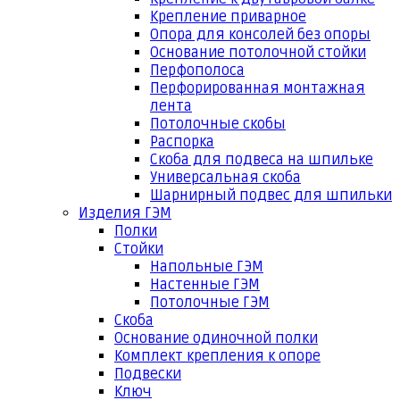
Крепление приварное
Опора для консолей без опоры
Основание потолочной стойки
Перфополоса
Перфорированная монтажная
лента
Потолочные скобы
Распорка
Скоба для подвеса на шпильке
Универсальная скоба
Шарнирный подвес для шпильки
Изделия ГЭМ
Полки
Стойки
Напольные ГЭМ
Настенные ГЭМ
Потолочные ГЭМ
Скоба
Основание одиночной полки
Комплект крепления к опоре
Подвески
Ключ