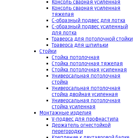
Консоль сварная усиленная
Консоль сварная усиленная
тяжелая
С-образный подвес для лотка
С-образный подвес усиленный
для лотка
Траверса для потолочной стойки
Траверса для шпильки
Стойки
Стойка потолочная
Стойка потолочная тяжелая
Стойка потолочная усиленная
Универсальная потолочная
стойка
Универсальная потолочная
стойка двойная усиленная
Универсальная потолочная
стойка усиленная
Монтажные изделия
V-подвес для профнастила
Держатель огнестойкой
перегородки
Крепление к двутавровой балке