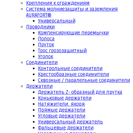
Крепления к ограждениям
Система молниезащиты и заземления
AURAFORT®
Универсальный
Проводники
Компенсирующие перемычки
Полоса
Пруток
Трос грозозащитный
Уголок
Соединители
Контрольные соединители
Крестообразные соединители
Сквозные / паралельные соединители
Держатели
Держатель Z- образный для прутка
Коньковые держатели
Натяжители, якоря
Прямые держатели
Угловые держатели
Универсальный держатель
Фальцевые держатели