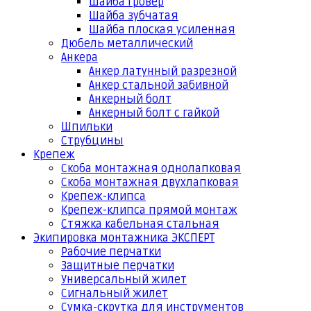
Шайба гровер
Шайба зубчатая
Шайба плоская усиленная
Дюбель металлический
Анкера
Анкер латунный разрезной
Анкер стальной забивной
Анкерный болт
Анкерный болт с гайкой
Шпильки
Струбцины
Крепеж
Скоба монтажная однолапковая
Скоба монтажная двухлапковая
Крепеж-клипса
Крепеж-клипса прямой монтаж
Стяжка кабельная стальная
Экипировка монтажника ЭКСПЕРТ
Рабочие перчатки
Защитные перчатки
Универсальный жилет
Сигнальный жилет
Сумка-скрутка для инструментов