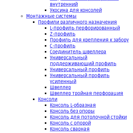
внутренний
Укосина для консолей
Монтажные системы
Профили различного назначения
L-профиль перфорированный
Z-профиль
Профиль для крепления к забору
С-профиль
Соединитель швеллера
Универсальный
поддерживающий профиль
Универсальный профиль
Универсальный профиль
усиленный
Швеллер
Швеллер тройная перфорация
Консоли
Консоль L-образная
Консоль без опоры
Консоль для потолочной стойки
Консоль с опорой
Консоль сварная