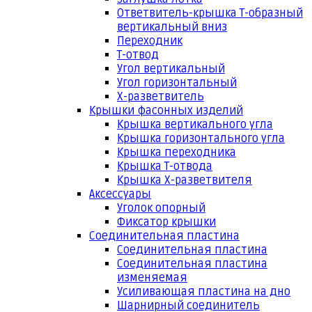
Ответвитель-крышка Т-образный
вертикальный вниз
Переходник
Т-отвод
Угол вертикальный
Угол горизонтальный
Х-разветвитель
Крышки фасонных изделий
Крышка вертикального угла
Крышка горизонтального угла
Крышка переходника
Крышка Т-отвода
Крышка Х-разветвителя
Аксессуары
Уголок опорный
Фиксатор крышки
Соединительная пластина
Соединительная пластина
Соединительная пластина
изменяемая
Усиливающая пластина на дно
Шарнирный соединитель