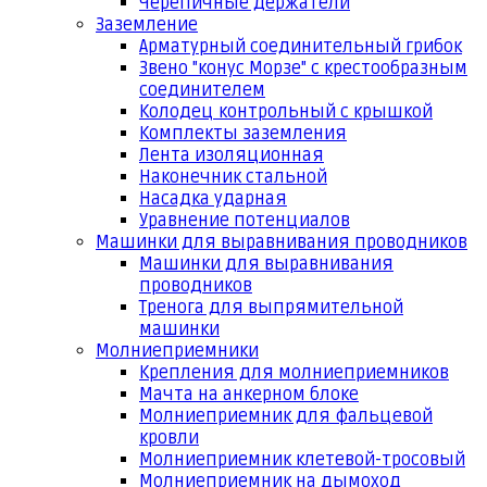
Черепичные держатели
Заземление
Арматурный соединительный грибок
Звено "конус Морзе" с крестообразным
соединителем
Колодец контрольный с крышкой
Комплекты заземления
Лента изоляционная
Наконечник стальной
Насадка ударная
Уравнение потенциалов
Машинки для выравнивания проводников
Машинки для выравнивания
проводников
Тренога для выпрямительной
машинки
Молниеприемники
Крепления для молниеприемников
Мачта на анкерном блоке
Молниеприемник для фальцевой
кровли
Молниеприемник клетевой-тросовый
Молниеприемник на дымоход