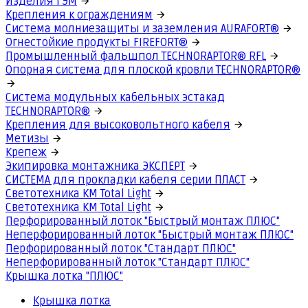
Изделия ГЭМ
Крепления к ограждениям
Система молниезащиты и заземления AURAFORT®
Огнестойкие продукты FIREFORT®
Промышленный фальшпол TECHNORAPTOR® RFL
Опорная система для плоской кровли TECHNORAPTOR®
Система модульных кабельных эстакад
TECHNORAPTOR®
Крепления для высоковольтного кабеля
Метизы
Крепеж
Экипировка монтажника ЭКСПЕРТ
СИСТЕМА для прокладки кабеля серии ПЛАСТ
Светотехника КМ Total Light
Светотехника КМ Total Light
Перфорированный лоток "Быстрый монтаж ПЛЮС"
Неперфорированный лоток "Быстрый монтаж ПЛЮС"
Перфорированный лоток "Стандарт ПЛЮС"
Неперфорированный лоток "Стандарт ПЛЮС"
Крышка лотка "ПЛЮС"
Крышка лотка