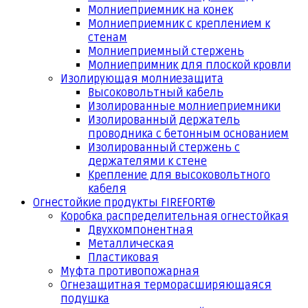
Молниеприемник на конек
Молниеприемник с креплением к
стенам
Молниеприемный стержень
Молниепримник для плоской кровли
Изолирующая молниезащита
Высоковольтный кабель
Изолированные молниеприемники
Изолированный держатель
проводника с бетонным основанием
Изолированный стержень с
держателями к стене
Крепление для высоковольтного
кабеля
Огнестойкие продукты FIREFORT®
Коробка распределительная огнестойкая
Двухкомпонентная
Металлическая
Пластиковая
Муфта противопожарная
Огнезащитная терморасширяющаяся
подушка