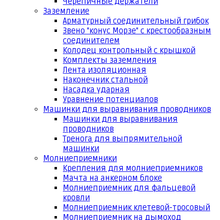
Черепичные держатели
Заземление
Арматурный соединительный грибок
Звено "конус Морзе" с крестообразным
соединителем
Колодец контрольный с крышкой
Комплекты заземления
Лента изоляционная
Наконечник стальной
Насадка ударная
Уравнение потенциалов
Машинки для выравнивания проводников
Машинки для выравнивания
проводников
Тренога для выпрямительной
машинки
Молниеприемники
Крепления для молниеприемников
Мачта на анкерном блоке
Молниеприемник для фальцевой
кровли
Молниеприемник клетевой-тросовый
Молниеприемник на дымоход