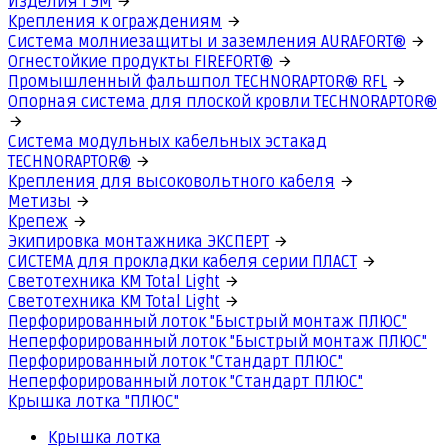
Изделия ГЭМ
Крепления к ограждениям
Система молниезащиты и заземления AURAFORT®
Огнестойкие продукты FIREFORT®
Промышленный фальшпол TECHNORAPTOR® RFL
Опорная система для плоской кровли TECHNORAPTOR®
Система модульных кабельных эстакад
TECHNORAPTOR®
Крепления для высоковольтного кабеля
Метизы
Крепеж
Экипировка монтажника ЭКСПЕРТ
СИСТЕМА для прокладки кабеля серии ПЛАСТ
Светотехника КМ Total Light
Светотехника КМ Total Light
Перфорированный лоток "Быстрый монтаж ПЛЮС"
Неперфорированный лоток "Быстрый монтаж ПЛЮС"
Перфорированный лоток "Стандарт ПЛЮС"
Неперфорированный лоток "Стандарт ПЛЮС"
Крышка лотка "ПЛЮС"
Крышка лотка