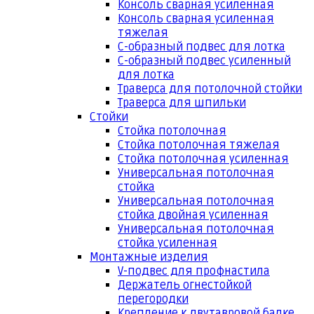
Консоль сварная усиленная
Консоль сварная усиленная
тяжелая
С-образный подвес для лотка
С-образный подвес усиленный
для лотка
Траверса для потолочной стойки
Траверса для шпильки
Стойки
Стойка потолочная
Стойка потолочная тяжелая
Стойка потолочная усиленная
Универсальная потолочная
стойка
Универсальная потолочная
стойка двойная усиленная
Универсальная потолочная
стойка усиленная
Монтажные изделия
V-подвес для профнастила
Держатель огнестойкой
перегородки
Крепление к двутавровой балке