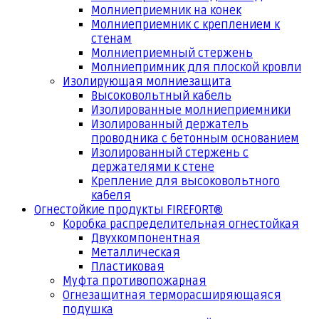
Молниеприемник на конек
Молниеприемник с креплением к
стенам
Молниеприемный стержень
Молниепримник для плоской кровли
Изолирующая молниезащита
Высоковольтный кабель
Изолированные молниеприемники
Изолированный держатель
проводника с бетонным основанием
Изолированный стержень с
держателями к стене
Крепление для высоковольтного
кабеля
Огнестойкие продукты FIREFORT®
Коробка распределительная огнестойкая
Двухкомпонентная
Металлическая
Пластиковая
Муфта противопожарная
Огнезащитная терморасширяющаяся
подушка