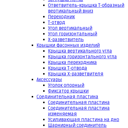
Ответвитель-крышка Т-образный
вертикальный вниз
Переходник
Т-отвод
Угол вертикальный
Угол горизонтальный
Х-разветвитель
Крышки фасонных изделий
Крышка вертикального угла
Крышка горизонтального угла
Крышка переходника
Крышка Т-отвода
Крышка Х-разветвителя
Аксессуары
Уголок опорный
Фиксатор крышки
Соединительная пластина
Соединительная пластина
Соединительная пластина
изменяемая
Усиливающая пластина на дно
Шарнирный соединитель