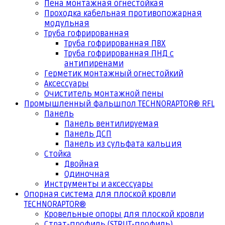
Пена монтажная огнестойкая
Проходка кабельная противопожарная
модульная
Труба гофрированная
Труба гофрированная ПВХ
Труба гофрированная ПНД с
антипиренами
Герметик монтажный огнестойкий
Аксессуары
Очиститель монтажной пены
Промышленный фальшпол TECHNORAPTOR® RFL
Панель
Панель вентилируемая
Панель ДСП
Панель из сульфата кальция
Стойка
Двойная
Одиночная
Инструменты и аксессуары
Опорная система для плоской кровли
TECHNORAPTOR®
Кровельные опоры для плоской кровли
Страт-профиль (STRUT-профиль)