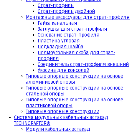
Страт-профиль
Страт-профиль двойной
Монтажные аксессуары для страт-профиля
Гайка канальная
Заглушка для страт-профиля
Основание страт-профиля
Пластина угловая
Подкладная шайба
Прямоугольная скоба для страт-
профиля
Соединитель страт-профиля внешний
Укосина для консолей
Типовые опорные конструкции на основе
алюминиевой опоры
Типовые опорные конструкции на основе
стальной опоры
Типовые опорные конструкции на основе
пластиковой опоры
Типовые опорные конструкции
Система модульных кабельных эстакад
TECHNORAPTOR®
Модули кабельных эстакад