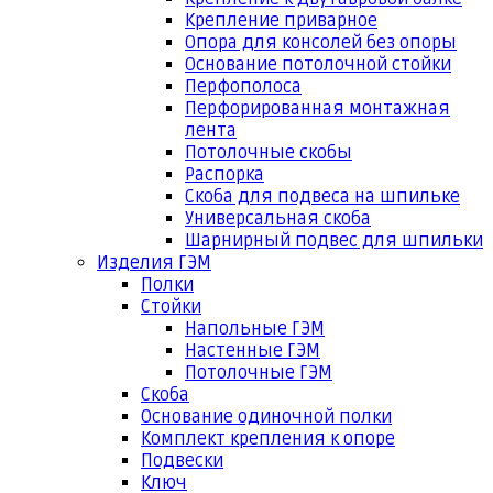
Крепление приварное
Опора для консолей без опоры
Основание потолочной стойки
Перфополоса
Перфорированная монтажная
лента
Потолочные скобы
Распорка
Скоба для подвеса на шпильке
Универсальная скоба
Шарнирный подвес для шпильки
Изделия ГЭМ
Полки
Стойки
Напольные ГЭМ
Настенные ГЭМ
Потолочные ГЭМ
Скоба
Основание одиночной полки
Комплект крепления к опоре
Подвески
Ключ