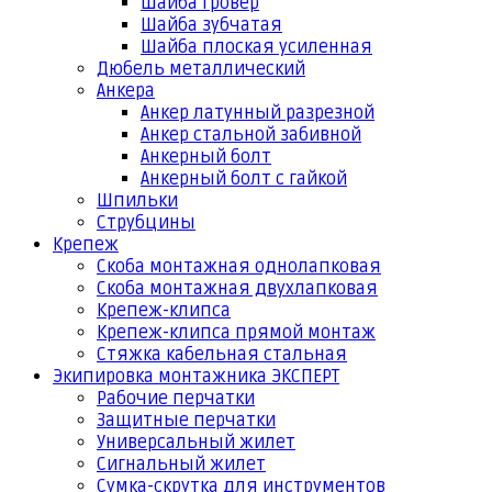
Шайба гровер
Шайба зубчатая
Шайба плоская усиленная
Дюбель металлический
Анкера
Анкер латунный разрезной
Анкер стальной забивной
Анкерный болт
Анкерный болт с гайкой
Шпильки
Струбцины
Крепеж
Скоба монтажная однолапковая
Скоба монтажная двухлапковая
Крепеж-клипса
Крепеж-клипса прямой монтаж
Стяжка кабельная стальная
Экипировка монтажника ЭКСПЕРТ
Рабочие перчатки
Защитные перчатки
Универсальный жилет
Сигнальный жилет
Сумка-скрутка для инструментов