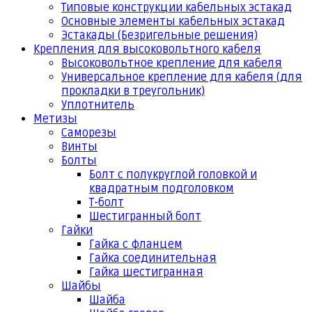
Типовые конструкции кабельных эстакад
Основные элементы кабельных эстакад
Эстакады (Безригельные решения)
Крепления для высоковольтного кабеля
Высоковольтное крепление для кабеля
Универсальное крепление для кабеля (для
прокладки в треугольник)
Уплотнитель
Метизы
Саморезы
Винты
Болты
Болт с полукруглой головкой и
квадратным подголовком
Т-болт
Шестигранный болт
Гайки
Гайка с фланцем
Гайка соединительная
Гайка шестигранная
Шайбы
Шайба