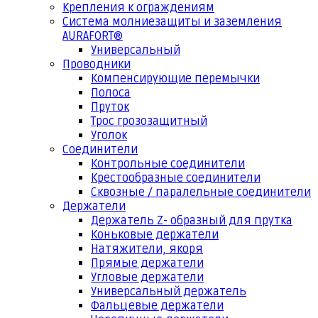
Крепления к ограждениям
Система молниезащиты и заземления
AURAFORT®
Универсальный
Проводники
Компенсирующие перемычки
Полоса
Пруток
Трос грозозащитный
Уголок
Соединители
Контрольные соединители
Крестообразные соединители
Сквозные / паралельные соединители
Держатели
Держатель Z- образный для прутка
Коньковые держатели
Натяжители, якоря
Прямые держатели
Угловые держатели
Универсальный держатель
Фальцевые держатели