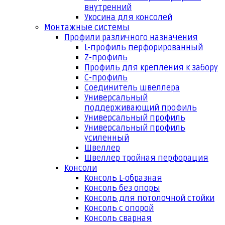
внутренний
Укосина для консолей
Монтажные системы
Профили различного назначения
L-профиль перфорированный
Z-профиль
Профиль для крепления к забору
С-профиль
Соединитель швеллера
Универсальный
поддерживающий профиль
Универсальный профиль
Универсальный профиль
усиленный
Швеллер
Швеллер тройная перфорация
Консоли
Консоль L-образная
Консоль без опоры
Консоль для потолочной стойки
Консоль с опорой
Консоль сварная