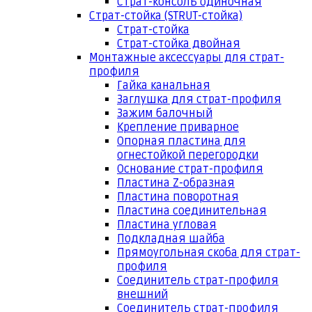
Страт-консоль одиночная
Страт-стойка (STRUT-стойка)
Страт-стойка
Страт-стойка двойная
Монтажные аксессуары для страт-
профиля
Гайка канальная
Заглушка для страт-профиля
Зажим балочный
Крепление приварное
Опорная пластина для
огнестойкой перегородки
Основание страт-профиля
Пластина Z-образная
Пластина поворотная
Пластина соединительная
Пластина угловая
Подкладная шайба
Прямоугольная скоба для страт-
профиля
Соединитель страт-профиля
внешний
Соединитель страт-профиля