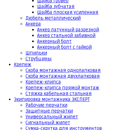
Шайба гровер
Шайба зубчатая
Шайба плоская усиленная
Дюбель металлический
Анкера
Анкер латунный разрезной
Анкер стальной забивной
Анкерный болт
Анкерный болт с гайкой
Шпильки
Струбцины
Крепеж
Скоба монтажная однолапковая
Скоба монтажная двухлапковая
Крепеж-клипса
Крепеж-клипса прямой монтаж
Стяжка кабельная стальная
Экипировка монтажника ЭКСПЕРТ
Рабочие перчатки
Защитные перчатки
Универсальный жилет
Сигнальный жилет
Сумка-скрутка для инструментов