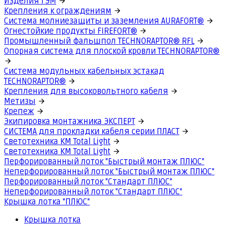
Изделия ГЭМ
Крепления к ограждениям
Система молниезащиты и заземления AURAFORT®
Огнестойкие продукты FIREFORT®
Промышленный фальшпол TECHNORAPTOR® RFL
Опорная система для плоской кровли TECHNORAPTOR®
Система модульных кабельных эстакад
TECHNORAPTOR®
Крепления для высоковольтного кабеля
Метизы
Крепеж
Экипировка монтажника ЭКСПЕРТ
СИСТЕМА для прокладки кабеля серии ПЛАСТ
Светотехника КМ Total Light
Светотехника КМ Total Light
Перфорированный лоток "Быстрый монтаж ПЛЮС"
Неперфорированный лоток "Быстрый монтаж ПЛЮС"
Перфорированный лоток "Стандарт ПЛЮС"
Неперфорированный лоток "Стандарт ПЛЮС"
Крышка лотка "ПЛЮС"
Крышка лотка