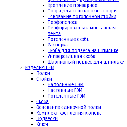
Крепление приварное
Опора для консолей без опоры
Основание потолочной стойки
Перфополоса
Перфорированная монтажная
лента
Потолочные скобы
Распорка
Скоба для подвеса на шпильке
Универсальная скоба
Шарнирный подвес для шпильки
Изделия ГЭМ
Полки
Стойки
Напольные ГЭМ
Настенные ГЭМ
Потолочные ГЭМ
Скоба
Основание одиночной полки
Комплект крепления к опоре
Подвески
Ключ