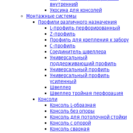
внутренний
Укосина для консолей
Монтажные системы
Профили различного назначения
L-профиль перфорированный
Z-профиль
Профиль для крепления к забору
С-профиль
Соединитель швеллера
Универсальный
поддерживающий профиль
Универсальный профиль
Универсальный профиль
усиленный
Швеллер
Швеллер тройная перфорация
Консоли
Консоль L-образная
Консоль без опоры
Консоль для потолочной стойки
Консоль с опорой
Консоль сварная