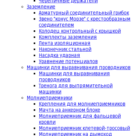
Черепичные держатели
Заземление
Арматурный соединительный грибок
Звено "конус Морзе" с крестообразным
соединителем
Колодец контрольный с крышкой
Комплекты заземления
Лента изоляционная
Наконечник стальной
Насадка ударная
Уравнение потенциалов
Машинки для выравнивания проводников
Машинки для выравнивания
проводников
Тренога для выпрямительной
машинки
Молниеприемники
Крепления для молниеприемников
Мачта на анкерном блоке
Молниеприемник для фальцевой
кровли
Молниеприемник клетевой-тросовый
Молниеприемник на дымоход