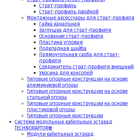
Страт-профиль
Страт-профиль двойной
Монтажные аксессуары для страт-профиля
Гайка канальная
Заглушка для страт-профиля
Основание страт-профиля
Пластина угловая
Подкладная шайба
Прямоугольная скоба для страт-
профиля
Соединитель страт-профиля внешний
Укосина для консолей
Типовые опорные конструкции на основе
алюминиевой опоры
Типовые опорные конструкции на основе
стальной опоры
Типовые опорные конструкции на основе
пластиковой опоры
Типовые опорные конструкции
Система модульных кабельных эстакад
TECHNORAPTOR®
Модули кабельных эстакад