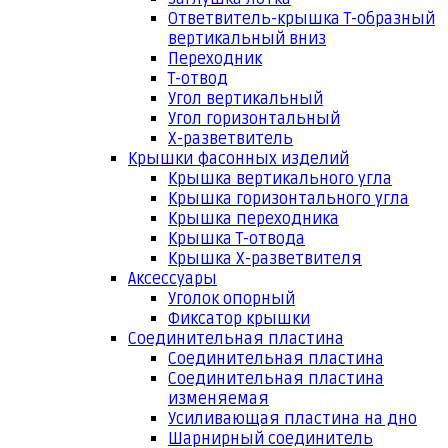
Ответвитель-крышка Т-образный
вертикальный вниз
Переходник
Т-отвод
Угол вертикальный
Угол горизонтальный
Х-разветвитель
Крышки фасонных изделий
Крышка вертикального угла
Крышка горизонтального угла
Крышка переходника
Крышка Т-отвода
Крышка Х-разветвителя
Аксессуары
Уголок опорный
Фиксатор крышки
Соединительная пластина
Соединительная пластина
Соединительная пластина
изменяемая
Усиливающая пластина на дно
Шарнирный соединитель