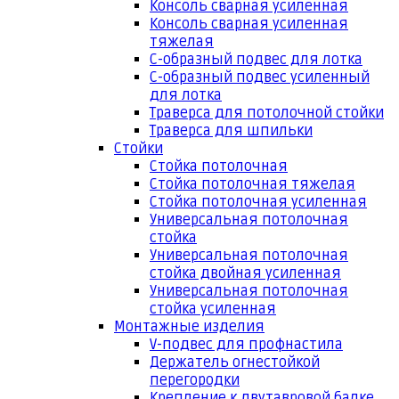
Консоль сварная усиленная
Консоль сварная усиленная
тяжелая
С-образный подвес для лотка
С-образный подвес усиленный
для лотка
Траверса для потолочной стойки
Траверса для шпильки
Стойки
Стойка потолочная
Стойка потолочная тяжелая
Стойка потолочная усиленная
Универсальная потолочная
стойка
Универсальная потолочная
стойка двойная усиленная
Универсальная потолочная
стойка усиленная
Монтажные изделия
V-подвес для профнастила
Держатель огнестойкой
перегородки
Крепление к двутавровой балке