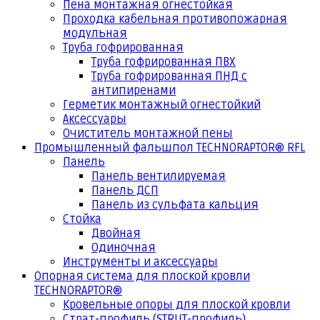
Пена монтажная огнестойкая
Проходка кабельная противопожарная
модульная
Труба гофрированная
Труба гофрированная ПВХ
Труба гофрированная ПНД с
антипиренами
Герметик монтажный огнестойкий
Аксессуары
Очиститель монтажной пены
Промышленный фальшпол TECHNORAPTOR® RFL
Панель
Панель вентилируемая
Панель ДСП
Панель из сульфата кальция
Стойка
Двойная
Одиночная
Инструменты и аксессуары
Опорная система для плоской кровли
TECHNORAPTOR®
Кровельные опоры для плоской кровли
Страт-профиль (STRUT-профиль)