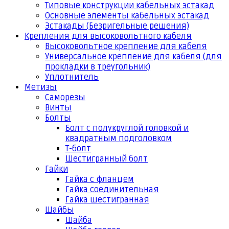
Типовые конструкции кабельных эстакад
Основные элементы кабельных эстакад
Эстакады (Безригельные решения)
Крепления для высоковольтного кабеля
Высоковольтное крепление для кабеля
Универсальное крепление для кабеля (для
прокладки в треугольник)
Уплотнитель
Метизы
Саморезы
Винты
Болты
Болт с полукруглой головкой и
квадратным подголовком
Т-болт
Шестигранный болт
Гайки
Гайка с фланцем
Гайка соединительная
Гайка шестигранная
Шайбы
Шайба