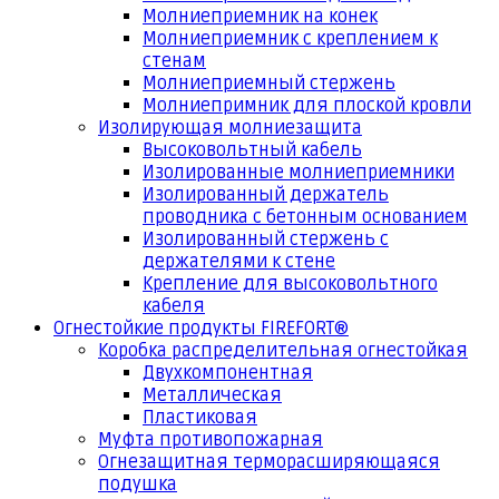
Молниеприемник на конек
Молниеприемник с креплением к
стенам
Молниеприемный стержень
Молниепримник для плоской кровли
Изолирующая молниезащита
Высоковольтный кабель
Изолированные молниеприемники
Изолированный держатель
проводника с бетонным основанием
Изолированный стержень с
держателями к стене
Крепление для высоковольтного
кабеля
Огнестойкие продукты FIREFORT®
Коробка распределительная огнестойкая
Двухкомпонентная
Металлическая
Пластиковая
Муфта противопожарная
Огнезащитная терморасширяющаяся
подушка