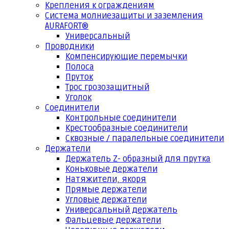
Крепления к ограждениям
Система молниезащиты и заземления
AURAFORT®
Универсальный
Проводники
Компенсирующие перемычки
Полоса
Пруток
Трос грозозащитный
Уголок
Соединители
Контрольные соединители
Крестообразные соединители
Сквозные / паралельные соединители
Держатели
Держатель Z- образный для прутка
Коньковые держатели
Натяжители, якоря
Прямые держатели
Угловые держатели
Универсальный держатель
Фальцевые держатели