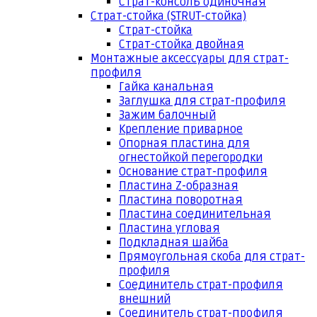
Страт-консоль одиночная
Страт-стойка (STRUT-стойка)
Страт-стойка
Страт-стойка двойная
Монтажные аксессуары для страт-
профиля
Гайка канальная
Заглушка для страт-профиля
Зажим балочный
Крепление приварное
Опорная пластина для
огнестойкой перегородки
Основание страт-профиля
Пластина Z-образная
Пластина поворотная
Пластина соединительная
Пластина угловая
Подкладная шайба
Прямоугольная скоба для страт-
профиля
Соединитель страт-профиля
внешний
Соединитель страт-профиля