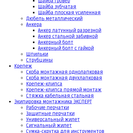
Шайба гровер
Шайба зубчатая
Шайба плоская усиленная
Дюбель металлический
Анкера
Анкер латунный разрезной
Анкер стальной забивной
Анкерный болт
Анкерный болт с гайкой
Шпильки
Струбцины
Крепеж
Скоба монтажная однолапковая
Скоба монтажная двухлапковая
Крепеж-клипса
Крепеж-клипса прямой монтаж
Стяжка кабельная стальная
Экипировка монтажника ЭКСПЕРТ
Рабочие перчатки
Защитные перчатки
Универсальный жилет
Сигнальный жилет
Сумка-скрутка для инструментов