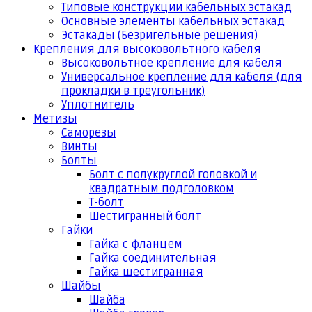
Типовые конструкции кабельных эстакад
Основные элементы кабельных эстакад
Эстакады (Безригельные решения)
Крепления для высоковольтного кабеля
Высоковольтное крепление для кабеля
Универсальное крепление для кабеля (для
прокладки в треугольник)
Уплотнитель
Метизы
Саморезы
Винты
Болты
Болт с полукруглой головкой и
квадратным подголовком
Т-болт
Шестигранный болт
Гайки
Гайка с фланцем
Гайка соединительная
Гайка шестигранная
Шайбы
Шайба