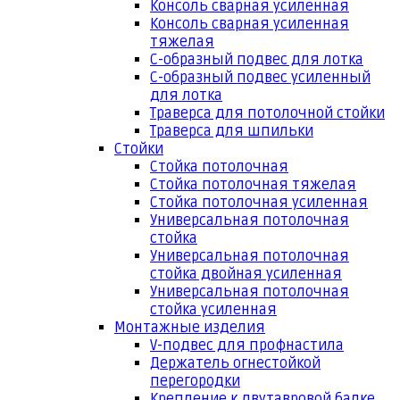
Консоль сварная усиленная
Консоль сварная усиленная
тяжелая
С-образный подвес для лотка
С-образный подвес усиленный
для лотка
Траверса для потолочной стойки
Траверса для шпильки
Стойки
Стойка потолочная
Стойка потолочная тяжелая
Стойка потолочная усиленная
Универсальная потолочная
стойка
Универсальная потолочная
стойка двойная усиленная
Универсальная потолочная
стойка усиленная
Монтажные изделия
V-подвес для профнастила
Держатель огнестойкой
перегородки
Крепление к двутавровой балке