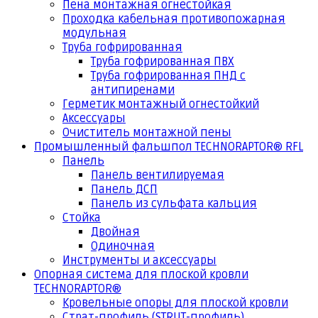
Пена монтажная огнестойкая
Проходка кабельная противопожарная
модульная
Труба гофрированная
Труба гофрированная ПВХ
Труба гофрированная ПНД с
антипиренами
Герметик монтажный огнестойкий
Аксессуары
Очиститель монтажной пены
Промышленный фальшпол TECHNORAPTOR® RFL
Панель
Панель вентилируемая
Панель ДСП
Панель из сульфата кальция
Стойка
Двойная
Одиночная
Инструменты и аксессуары
Опорная система для плоской кровли
TECHNORAPTOR®
Кровельные опоры для плоской кровли
Страт-профиль (STRUT-профиль)