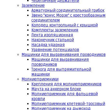
Черепичные держатели
Заземление
Арматурный соединительный грибок
Звено "конус Морзе" с крестообразным
соединителем
Колодец контрольный с крышкой
Комплекты заземления
Лента изоляционная
Наконечник стальной
Насадка ударная
Уравнение потенциалов
Машинки для выравнивания проводников
Машинки для выравнивания
проводников
Тренога для выпрямительной
машинки
Молниеприемники
Крепления для молниеприемников
Мачта на анкерном блоке
Молниеприемник для фальцевой
кровли
Молниеприемник клетевой-тросовый
Молниеприемник на дымоход