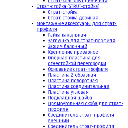
Страт-консоль одиночная
Страт-стойка (STRUT-стойка)
Страт-стойка
Страт-стойка двойная
Монтажные аксессуары для страт-
профиля
Гайка канальная
Заглушка для страт-профиля
Зажим балочный
Крепление приварное
Опорная пластина для
огнестойкой перегородки
Основание страт-профиля
Пластина Z-образная
Пластина поворотная
Пластина соединительная
Пластина угловая
Подкладная шайба
Прямоугольная скоба для страт-
профиля
Соединитель страт-профиля
внешний
Соединитель страт-профиля