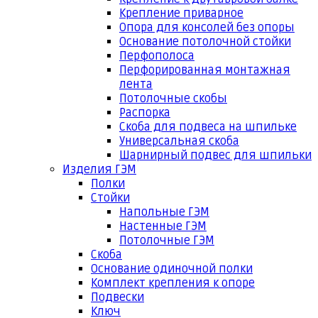
Крепление приварное
Опора для консолей без опоры
Основание потолочной стойки
Перфополоса
Перфорированная монтажная
лента
Потолочные скобы
Распорка
Скоба для подвеса на шпильке
Универсальная скоба
Шарнирный подвес для шпильки
Изделия ГЭМ
Полки
Стойки
Напольные ГЭМ
Настенные ГЭМ
Потолочные ГЭМ
Скоба
Основание одиночной полки
Комплект крепления к опоре
Подвески
Ключ