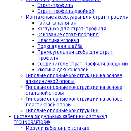
Страт-профиль
Страт-профиль двойной
Монтажные аксессуары для страт-профиля
Гайка канальная
Заглушка для страт-профиля
Основание страт-профиля
Пластина угловая
Подкладная шайба
Прямоугольная скоба для страт-
профиля
Соединитель страт-профиля внешний
Укосина для консолей
Типовые опорные конструкции на основе
алюминиевой опоры
Типовые опорные конструкции на основе
стальной опоры
Типовые опорные конструкции на основе
пластиковой опоры
Типовые опорные конструкции
Система модульных кабельных эстакад
TECHNORAPTOR®
Модули кабельных эстакад