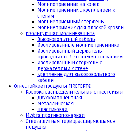
Молниеприемник на конек
Молниеприемник с креплением к
стенам
Молниеприемный стержень
Молниепримник для плоской кровли
Изолирующая молниезащита
Высоковольтный кабель
Изолированные молниеприемники
Изолированный держатель
проводника с бетонным основанием
Изолированный стержень с
держателями к стене
Крепление для высоковольтного
кабеля
Огнестойкие продукты FIREFORT®
Коробка распределительная огнестойкая
Двухкомпонентная
Металлическая
Пластиковая
Муфта противопожарная
Огнезащитная терморасширяющаяся
подушка