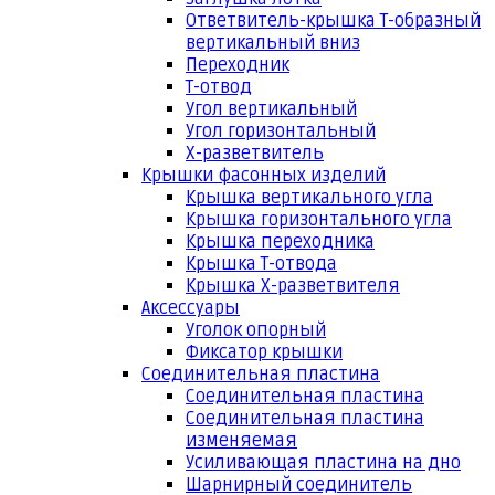
Ответвитель-крышка Т-образный
вертикальный вниз
Переходник
Т-отвод
Угол вертикальный
Угол горизонтальный
Х-разветвитель
Крышки фасонных изделий
Крышка вертикального угла
Крышка горизонтального угла
Крышка переходника
Крышка Т-отвода
Крышка Х-разветвителя
Аксессуары
Уголок опорный
Фиксатор крышки
Соединительная пластина
Соединительная пластина
Соединительная пластина
изменяемая
Усиливающая пластина на дно
Шарнирный соединитель