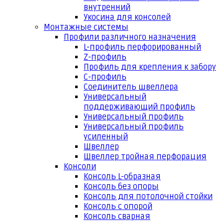
внутренний
Укосина для консолей
Монтажные системы
Профили различного назначения
L-профиль перфорированный
Z-профиль
Профиль для крепления к забору
С-профиль
Соединитель швеллера
Универсальный
поддерживающий профиль
Универсальный профиль
Универсальный профиль
усиленный
Швеллер
Швеллер тройная перфорация
Консоли
Консоль L-образная
Консоль без опоры
Консоль для потолочной стойки
Консоль с опорой
Консоль сварная