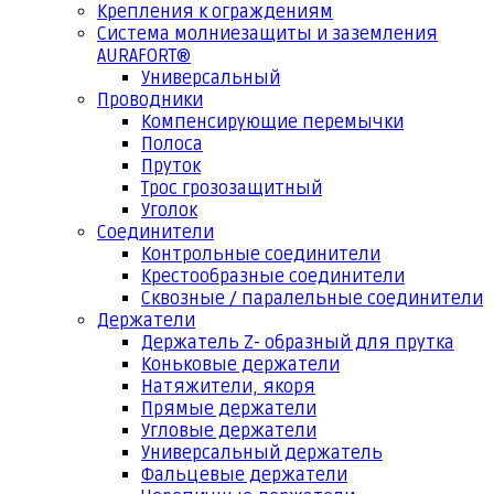
Крепления к ограждениям
Система молниезащиты и заземления
AURAFORT®
Универсальный
Проводники
Компенсирующие перемычки
Полоса
Пруток
Трос грозозащитный
Уголок
Соединители
Контрольные соединители
Крестообразные соединители
Сквозные / паралельные соединители
Держатели
Держатель Z- образный для прутка
Коньковые держатели
Натяжители, якоря
Прямые держатели
Угловые держатели
Универсальный держатель
Фальцевые держатели