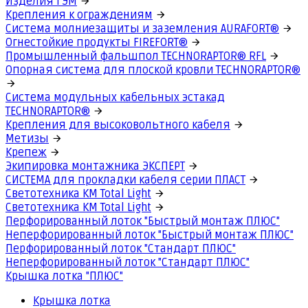
Изделия ГЭМ
Крепления к ограждениям
Система молниезащиты и заземления AURAFORT®
Огнестойкие продукты FIREFORT®
Промышленный фальшпол TECHNORAPTOR® RFL
Опорная система для плоской кровли TECHNORAPTOR®
Система модульных кабельных эстакад
TECHNORAPTOR®
Крепления для высоковольтного кабеля
Метизы
Крепеж
Экипировка монтажника ЭКСПЕРТ
СИСТЕМА для прокладки кабеля серии ПЛАСТ
Светотехника КМ Total Light
Светотехника КМ Total Light
Перфорированный лоток "Быстрый монтаж ПЛЮС"
Неперфорированный лоток "Быстрый монтаж ПЛЮС"
Перфорированный лоток "Стандарт ПЛЮС"
Неперфорированный лоток "Стандарт ПЛЮС"
Крышка лотка "ПЛЮС"
Крышка лотка