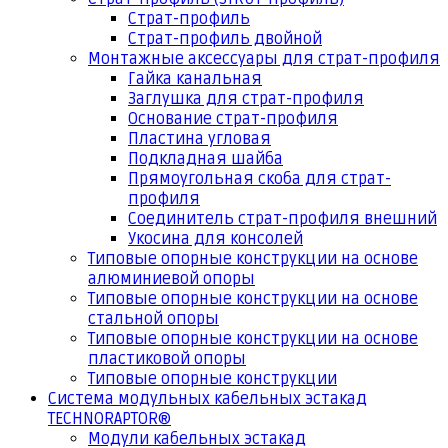
Страт-профиль
Страт-профиль двойной
Монтажные аксессуары для страт-профиля
Гайка канальная
Заглушка для страт-профиля
Основание страт-профиля
Пластина угловая
Подкладная шайба
Прямоугольная скоба для страт-
профиля
Соединитель страт-профиля внешний
Укосина для консолей
Типовые опорные конструкции на основе
алюминиевой опоры
Типовые опорные конструкции на основе
стальной опоры
Типовые опорные конструкции на основе
пластиковой опоры
Типовые опорные конструкции
Система модульных кабельных эстакад
TECHNORAPTOR®
Модули кабельных эстакад