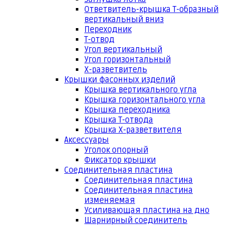
Ответвитель-крышка Т-образный
вертикальный вниз
Переходник
Т-отвод
Угол вертикальный
Угол горизонтальный
Х-разветвитель
Крышки фасонных изделий
Крышка вертикального угла
Крышка горизонтального угла
Крышка переходника
Крышка Т-отвода
Крышка Х-разветвителя
Аксессуары
Уголок опорный
Фиксатор крышки
Соединительная пластина
Соединительная пластина
Соединительная пластина
изменяемая
Усиливающая пластина на дно
Шарнирный соединитель