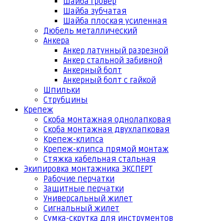
Шайба гровер
Шайба зубчатая
Шайба плоская усиленная
Дюбель металлический
Анкера
Анкер латунный разрезной
Анкер стальной забивной
Анкерный болт
Анкерный болт с гайкой
Шпильки
Струбцины
Крепеж
Скоба монтажная однолапковая
Скоба монтажная двухлапковая
Крепеж-клипса
Крепеж-клипса прямой монтаж
Стяжка кабельная стальная
Экипировка монтажника ЭКСПЕРТ
Рабочие перчатки
Защитные перчатки
Универсальный жилет
Сигнальный жилет
Сумка-скрутка для инструментов