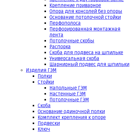
Крепление приварное
Опора для консолей без опоры
Основание потолочной стойки
Перфополоса
Перфорированная монтажная
лента
Потолочные скобы
Распорка
Скоба для подвеса на шпильке
Универсальная скоба
Шарнирный подвес для шпильки
Изделия ГЭМ
Полки
Стойки
Напольные ГЭМ
Настенные ГЭМ
Потолочные ГЭМ
Скоба
Основание одиночной полки
Комплект крепления к опоре
Подвески
Ключ