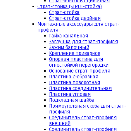
Страт-консоль одиночная
Страт-стойка (STRUT-стойка)
Страт-стойка
Страт-стойка двойная
Монтажные аксессуары для страт-
профиля
Гайка канальная
Заглушка для страт-профиля
Зажим балочный
Крепление приварное
Опорная пластина для
огнестойкой перегородки
Основание страт-профиля
Пластина Z-образная
Пластина поворотная
Пластина соединительная
Пластина угловая
Подкладная шайба
Прямоугольная скоба для страт-
профиля
Соединитель страт-профиля
внешний
Соединитель страт-профиля