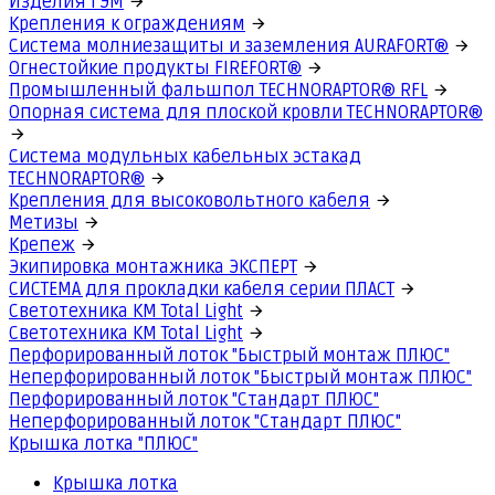
Изделия ГЭМ
Крепления к ограждениям
Система молниезащиты и заземления AURAFORT®
Огнестойкие продукты FIREFORT®
Промышленный фальшпол TECHNORAPTOR® RFL
Опорная система для плоской кровли TECHNORAPTOR®
Система модульных кабельных эстакад
TECHNORAPTOR®
Крепления для высоковольтного кабеля
Метизы
Крепеж
Экипировка монтажника ЭКСПЕРТ
СИСТЕМА для прокладки кабеля серии ПЛАСТ
Светотехника КМ Total Light
Светотехника КМ Total Light
Перфорированный лоток "Быстрый монтаж ПЛЮС"
Неперфорированный лоток "Быстрый монтаж ПЛЮС"
Перфорированный лоток "Стандарт ПЛЮС"
Неперфорированный лоток "Стандарт ПЛЮС"
Крышка лотка "ПЛЮС"
Крышка лотка