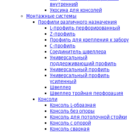
внутренний
Укосина для консолей
Монтажные системы
Профили различного назначения
L-профиль перфорированный
Z-профиль
Профиль для крепления к забору
С-профиль
Соединитель швеллера
Универсальный
поддерживающий профиль
Универсальный профиль
Универсальный профиль
усиленный
Швеллер
Швеллер тройная перфорация
Консоли
Консоль L-образная
Консоль без опоры
Консоль для потолочной стойки
Консоль с опорой
Консоль сварная