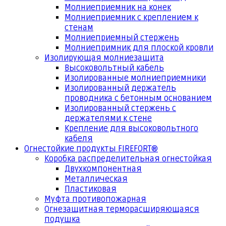
Молниеприемник на конек
Молниеприемник с креплением к
стенам
Молниеприемный стержень
Молниепримник для плоской кровли
Изолирующая молниезащита
Высоковольтный кабель
Изолированные молниеприемники
Изолированный держатель
проводника с бетонным основанием
Изолированный стержень с
держателями к стене
Крепление для высоковольтного
кабеля
Огнестойкие продукты FIREFORT®
Коробка распределительная огнестойкая
Двухкомпонентная
Металлическая
Пластиковая
Муфта противопожарная
Огнезащитная терморасширяющаяся
подушка