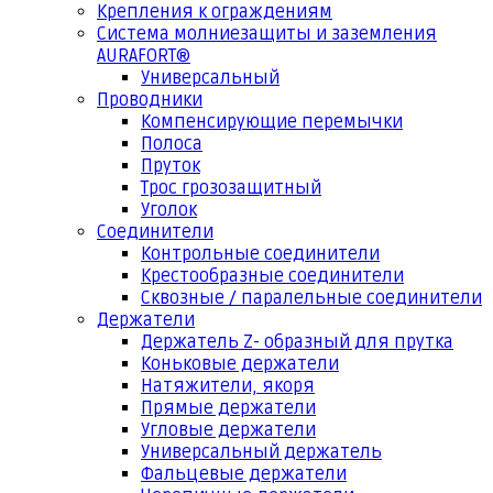
Крепления к ограждениям
Система молниезащиты и заземления
AURAFORT®
Универсальный
Проводники
Компенсирующие перемычки
Полоса
Пруток
Трос грозозащитный
Уголок
Соединители
Контрольные соединители
Крестообразные соединители
Сквозные / паралельные соединители
Держатели
Держатель Z- образный для прутка
Коньковые держатели
Натяжители, якоря
Прямые держатели
Угловые держатели
Универсальный держатель
Фальцевые держатели