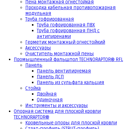
Пена монтажная огнестойкая
Проходка кабельная противопожарная
модульная
Труба гофрированная
Труба гофрированная ПВХ
Труба гофрированная ПНД с
антипиренами
Герметик монтажный огнестойкий
Аксессуары
Очиститель монтажной пены
Промышленный фальшпол TECHNORAPTOR® RFL
Панель
Панель вентилируемая
Панель ДСП
Панель из сульфата кальция
Стойка
Двойная
Одиночная
Инструменты и аксессуары
Опорная система для плоской кровли
TECHNORAPTOR®
Кровельные опоры для плоской кровли
Страт-профиль (STRUT-профиль)