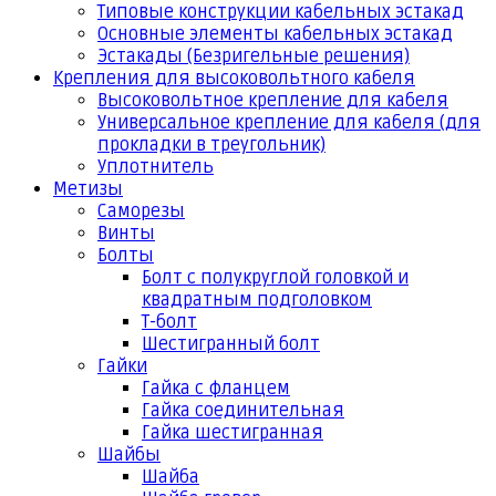
Типовые конструкции кабельных эстакад
Основные элементы кабельных эстакад
Эстакады (Безригельные решения)
Крепления для высоковольтного кабеля
Высоковольтное крепление для кабеля
Универсальное крепление для кабеля (для
прокладки в треугольник)
Уплотнитель
Метизы
Саморезы
Винты
Болты
Болт с полукруглой головкой и
квадратным подголовком
Т-болт
Шестигранный болт
Гайки
Гайка с фланцем
Гайка соединительная
Гайка шестигранная
Шайбы
Шайба