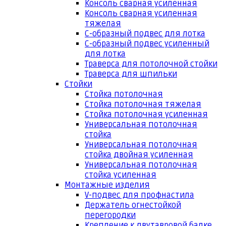
Консоль сварная усиленная
Консоль сварная усиленная
тяжелая
С-образный подвес для лотка
С-образный подвес усиленный
для лотка
Траверса для потолочной стойки
Траверса для шпильки
Стойки
Стойка потолочная
Стойка потолочная тяжелая
Стойка потолочная усиленная
Универсальная потолочная
стойка
Универсальная потолочная
стойка двойная усиленная
Универсальная потолочная
стойка усиленная
Монтажные изделия
V-подвес для профнастила
Держатель огнестойкой
перегородки
Крепление к двутавровой балке