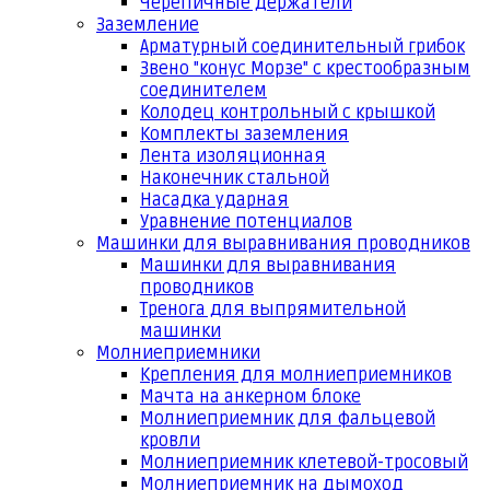
Черепичные держатели
Заземление
Арматурный соединительный грибок
Звено "конус Морзе" с крестообразным
соединителем
Колодец контрольный с крышкой
Комплекты заземления
Лента изоляционная
Наконечник стальной
Насадка ударная
Уравнение потенциалов
Машинки для выравнивания проводников
Машинки для выравнивания
проводников
Тренога для выпрямительной
машинки
Молниеприемники
Крепления для молниеприемников
Мачта на анкерном блоке
Молниеприемник для фальцевой
кровли
Молниеприемник клетевой-тросовый
Молниеприемник на дымоход