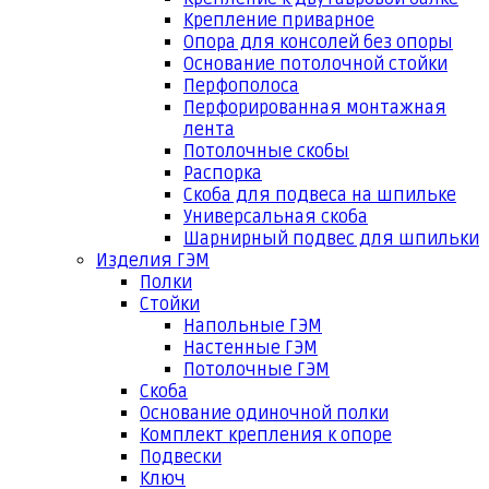
Крепление приварное
Опора для консолей без опоры
Основание потолочной стойки
Перфополоса
Перфорированная монтажная
лента
Потолочные скобы
Распорка
Скоба для подвеса на шпильке
Универсальная скоба
Шарнирный подвес для шпильки
Изделия ГЭМ
Полки
Стойки
Напольные ГЭМ
Настенные ГЭМ
Потолочные ГЭМ
Скоба
Основание одиночной полки
Комплект крепления к опоре
Подвески
Ключ