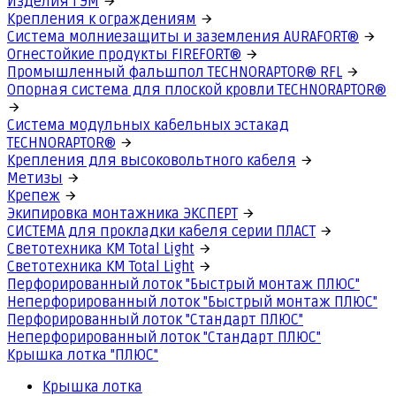
Изделия ГЭМ
Крепления к ограждениям
Система молниезащиты и заземления AURAFORT®
Огнестойкие продукты FIREFORT®
Промышленный фальшпол TECHNORAPTOR® RFL
Опорная система для плоской кровли TECHNORAPTOR®
Система модульных кабельных эстакад
TECHNORAPTOR®
Крепления для высоковольтного кабеля
Метизы
Крепеж
Экипировка монтажника ЭКСПЕРТ
СИСТЕМА для прокладки кабеля серии ПЛАСТ
Светотехника КМ Total Light
Светотехника КМ Total Light
Перфорированный лоток "Быстрый монтаж ПЛЮС"
Неперфорированный лоток "Быстрый монтаж ПЛЮС"
Перфорированный лоток "Стандарт ПЛЮС"
Неперфорированный лоток "Стандарт ПЛЮС"
Крышка лотка "ПЛЮС"
Крышка лотка