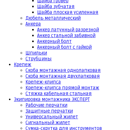
Шайба гровер
Шайба зубчатая
Шайба плоская усиленная
Дюбель металлический
Анкера
Анкер латунный разрезной
Анкер стальной забивной
Анкерный болт
Анкерный болт с гайкой
Шпильки
Струбцины
Крепеж
Скоба монтажная однолапковая
Скоба монтажная двухлапковая
Крепеж-клипса
Крепеж-клипса прямой монтаж
Стяжка кабельная стальная
Экипировка монтажника ЭКСПЕРТ
Рабочие перчатки
Защитные перчатки
Универсальный жилет
Сигнальный жилет
Сумка-скрутка для инструментов