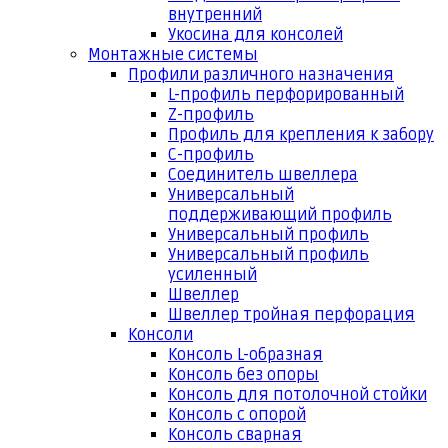
внутренний
Укосина для консолей
Монтажные системы
Профили различного назначения
L-профиль перфорированный
Z-профиль
Профиль для крепления к забору
С-профиль
Соединитель швеллера
Универсальный
поддерживающий профиль
Универсальный профиль
Универсальный профиль
усиленный
Швеллер
Швеллер тройная перфорация
Консоли
Консоль L-образная
Консоль без опоры
Консоль для потолочной стойки
Консоль с опорой
Консоль сварная