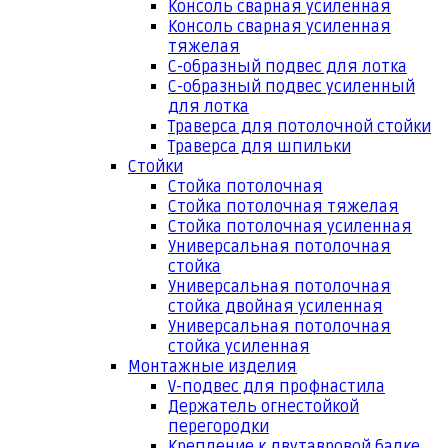
Консоль сварная усиленная
Консоль сварная усиленная
тяжелая
С-образный подвес для лотка
С-образный подвес усиленный
для лотка
Траверса для потолочной стойки
Траверса для шпильки
Стойки
Стойка потолочная
Стойка потолочная тяжелая
Стойка потолочная усиленная
Универсальная потолочная
стойка
Универсальная потолочная
стойка двойная усиленная
Универсальная потолочная
стойка усиленная
Монтажные изделия
V-подвес для профнастила
Держатель огнестойкой
перегородки
Крепление к двутавровой балке