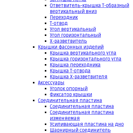
Ответвитель-крышка Т-образный
вертикальный вниз
Переходник
Т-отвод
Угол вертикальный
Угол горизонтальный
Х-разветвитель
Крышки фасонных изделий
Крышка вертикального угла
Крышка горизонтального угла
Крышка переходника
Крышка Т-отвода
Крышка Х-разветвителя
Аксессуары
Уголок опорный
Фиксатор крышки
Соединительная пластина
Соединительная пластина
Соединительная пластина
изменяемая
Усиливающая пластина на дно
Шарнирный соединитель