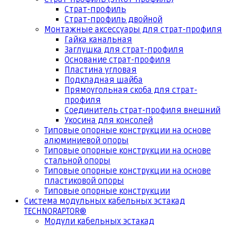
Страт-профиль
Страт-профиль двойной
Монтажные аксессуары для страт-профиля
Гайка канальная
Заглушка для страт-профиля
Основание страт-профиля
Пластина угловая
Подкладная шайба
Прямоугольная скоба для страт-
профиля
Соединитель страт-профиля внешний
Укосина для консолей
Типовые опорные конструкции на основе
алюминиевой опоры
Типовые опорные конструкции на основе
стальной опоры
Типовые опорные конструкции на основе
пластиковой опоры
Типовые опорные конструкции
Система модульных кабельных эстакад
TECHNORAPTOR®
Модули кабельных эстакад