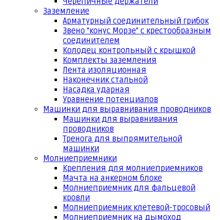
Черепичные держатели
Заземление
Арматурный соединительный грибок
Звено "конус Морзе" с крестообразным
соединителем
Колодец контрольный с крышкой
Комплекты заземления
Лента изоляционная
Наконечник стальной
Насадка ударная
Уравнение потенциалов
Машинки для выравнивания проводников
Машинки для выравнивания
проводников
Тренога для выпрямительной
машинки
Молниеприемники
Крепления для молниеприемников
Мачта на анкерном блоке
Молниеприемник для фальцевой
кровли
Молниеприемник клетевой-тросовый
Молниеприемник на дымоход