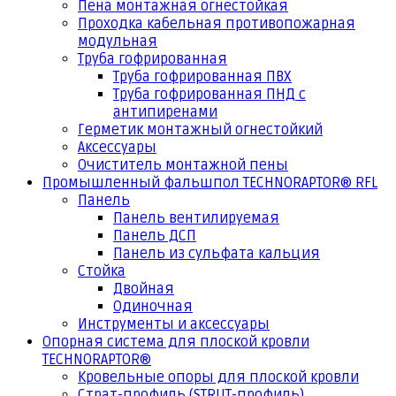
Пена монтажная огнестойкая
Проходка кабельная противопожарная
модульная
Труба гофрированная
Труба гофрированная ПВХ
Труба гофрированная ПНД с
антипиренами
Герметик монтажный огнестойкий
Аксессуары
Очиститель монтажной пены
Промышленный фальшпол TECHNORAPTOR® RFL
Панель
Панель вентилируемая
Панель ДСП
Панель из сульфата кальция
Стойка
Двойная
Одиночная
Инструменты и аксессуары
Опорная система для плоской кровли
TECHNORAPTOR®
Кровельные опоры для плоской кровли
Страт-профиль (STRUT-профиль)