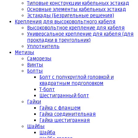
Типовые конструкции кабельных эстакад
Основные элементы кабельных эстакад
Эстакады (Безригельные решения)
Крепления для высоковольтного кабеля
Высоковольтное крепление для кабеля
Универсальное крепление для кабеля (для
прокладки в треугольник)
Уплотнитель
Метизы
Саморезы
Винты
Болты
Болт с полукруглой головкой и
квадратным подголовком
Т-болт
Шестигранный болт
Гайки
Гайка с фланцем
Гайка соединительная
Гайка шестигранная
Шайбы
Шайба