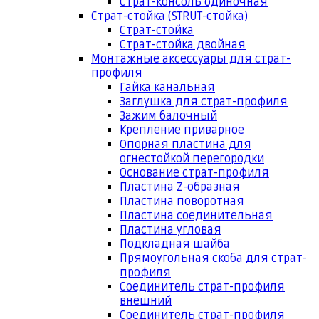
Страт-консоль одиночная
Страт-стойка (STRUT-стойка)
Страт-стойка
Страт-стойка двойная
Монтажные аксессуары для страт-
профиля
Гайка канальная
Заглушка для страт-профиля
Зажим балочный
Крепление приварное
Опорная пластина для
огнестойкой перегородки
Основание страт-профиля
Пластина Z-образная
Пластина поворотная
Пластина соединительная
Пластина угловая
Подкладная шайба
Прямоугольная скоба для страт-
профиля
Соединитель страт-профиля
внешний
Соединитель страт-профиля