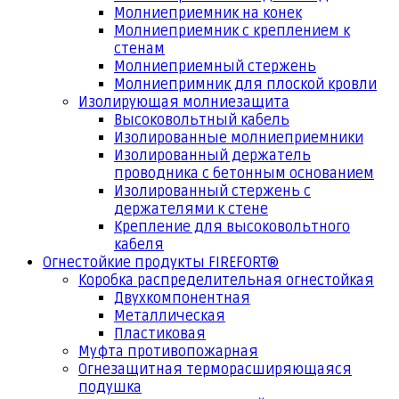
Молниеприемник на конек
Молниеприемник с креплением к
стенам
Молниеприемный стержень
Молниепримник для плоской кровли
Изолирующая молниезащита
Высоковольтный кабель
Изолированные молниеприемники
Изолированный держатель
проводника с бетонным основанием
Изолированный стержень с
держателями к стене
Крепление для высоковольтного
кабеля
Огнестойкие продукты FIREFORT®
Коробка распределительная огнестойкая
Двухкомпонентная
Металлическая
Пластиковая
Муфта противопожарная
Огнезащитная терморасширяющаяся
подушка