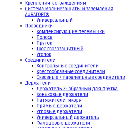
Крепления к ограждениям
Система молниезащиты и заземления
AURAFORT®
Универсальный
Проводники
Компенсирующие перемычки
Полоса
Пруток
Трос грозозащитный
Уголок
Соединители
Контрольные соединители
Крестообразные соединители
Сквозные / паралельные соединители
Держатели
Держатель Z- образный для прутка
Коньковые держатели
Натяжители, якоря
Прямые держатели
Угловые держатели
Универсальный держатель
Фальцевые держатели