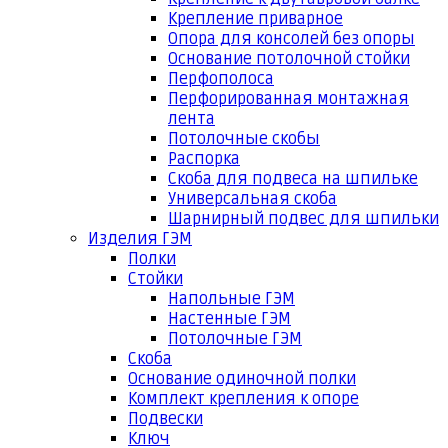
Крепление приварное
Опора для консолей без опоры
Основание потолочной стойки
Перфополоса
Перфорированная монтажная
лента
Потолочные скобы
Распорка
Скоба для подвеса на шпильке
Универсальная скоба
Шарнирный подвес для шпильки
Изделия ГЭМ
Полки
Стойки
Напольные ГЭМ
Настенные ГЭМ
Потолочные ГЭМ
Скоба
Основание одиночной полки
Комплект крепления к опоре
Подвески
Ключ