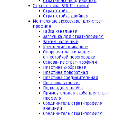
Страт-консоль одиночная
Страт-стойка (STRUT-стойка)
Страт-стойка
Страт-стойка двойная
Монтажные аксессуары для страт-
профиля
Гайка канальная
Заглушка для страт-профиля
Зажим балочный
Крепление приварное
Опорная пластина для
огнестойкой перегородки
Основание страт-профиля
Пластина Z-образная
Пластина поворотная
Пластина соединительная
Пластина угловая
Подкладная шайба
Прямоугольная скоба для страт-
профиля
Соединитель страт-профиля
внешний
Соединитель страт-профиля