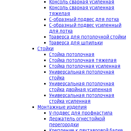
Консоль сварная усиленная
Консоль сварная усиленная
тяжелая
С-образный подвес для лотка
С-образный подвес усиленный
для лотка
Траверса для потолочной стойки
Траверса для шпильки
Стойки
Стойка потолочная
Стойка потолочная тяжелая
Стойка потолочная усиленная
Универсальная потолочная
стойка
Универсальная потолочная
стойка двойная усиленная
Универсальная потолочная
стойка усиленная
Монтажные изделия
V-подвес для профнастила
Держатель огнестойкой
перегородки
Крепление к двутавровой балке