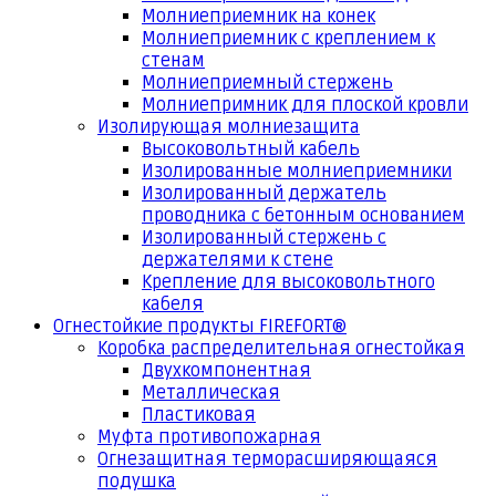
Молниеприемник на конек
Молниеприемник с креплением к
стенам
Молниеприемный стержень
Молниепримник для плоской кровли
Изолирующая молниезащита
Высоковольтный кабель
Изолированные молниеприемники
Изолированный держатель
проводника с бетонным основанием
Изолированный стержень с
держателями к стене
Крепление для высоковольтного
кабеля
Огнестойкие продукты FIREFORT®
Коробка распределительная огнестойкая
Двухкомпонентная
Металлическая
Пластиковая
Муфта противопожарная
Огнезащитная терморасширяющаяся
подушка