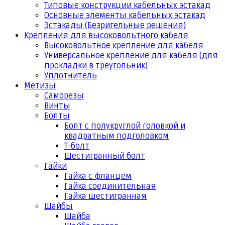
Типовые конструкции кабельных эстакад
Основные элементы кабельных эстакад
Эстакады (Безригельные решения)
Крепления для высоковольтного кабеля
Высоковольтное крепление для кабеля
Универсальное крепление для кабеля (для
прокладки в треугольник)
Уплотнитель
Метизы
Саморезы
Винты
Болты
Болт с полукруглой головкой и
квадратным подголовком
Т-болт
Шестигранный болт
Гайки
Гайка с фланцем
Гайка соединительная
Гайка шестигранная
Шайбы
Шайба