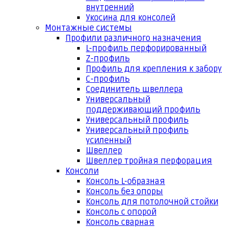
внутренний
Укосина для консолей
Монтажные системы
Профили различного назначения
L-профиль перфорированный
Z-профиль
Профиль для крепления к забору
С-профиль
Соединитель швеллера
Универсальный
поддерживающий профиль
Универсальный профиль
Универсальный профиль
усиленный
Швеллер
Швеллер тройная перфорация
Консоли
Консоль L-образная
Консоль без опоры
Консоль для потолочной стойки
Консоль с опорой
Консоль сварная