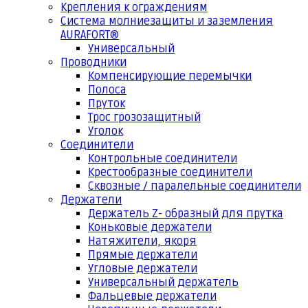
Крепления к ограждениям
Система молниезащиты и заземления
AURAFORT®
Универсальный
Проводники
Компенсирующие перемычки
Полоса
Пруток
Трос грозозащитный
Уголок
Соединители
Контрольные соединители
Крестообразные соединители
Сквозные / паралельные соединители
Держатели
Держатель Z- образный для прутка
Коньковые держатели
Натяжители, якоря
Прямые держатели
Угловые держатели
Универсальный держатель
Фальцевые держатели