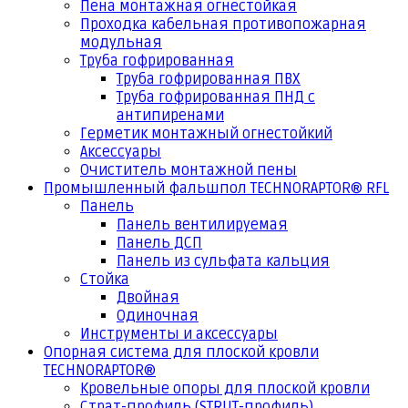
Пена монтажная огнестойкая
Проходка кабельная противопожарная
модульная
Труба гофрированная
Труба гофрированная ПВХ
Труба гофрированная ПНД с
антипиренами
Герметик монтажный огнестойкий
Аксессуары
Очиститель монтажной пены
Промышленный фальшпол TECHNORAPTOR® RFL
Панель
Панель вентилируемая
Панель ДСП
Панель из сульфата кальция
Стойка
Двойная
Одиночная
Инструменты и аксессуары
Опорная система для плоской кровли
TECHNORAPTOR®
Кровельные опоры для плоской кровли
Страт-профиль (STRUT-профиль)