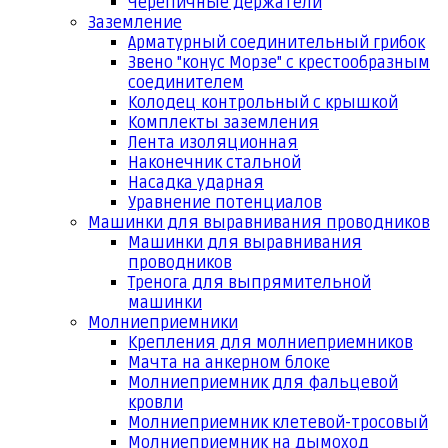
Черепичные держатели
Заземление
Арматурный соединительный грибок
Звено "конус Морзе" с крестообразным
соединителем
Колодец контрольный с крышкой
Комплекты заземления
Лента изоляционная
Наконечник стальной
Насадка ударная
Уравнение потенциалов
Машинки для выравнивания проводников
Машинки для выравнивания
проводников
Тренога для выпрямительной
машинки
Молниеприемники
Крепления для молниеприемников
Мачта на анкерном блоке
Молниеприемник для фальцевой
кровли
Молниеприемник клетевой-тросовый
Молниеприемник на дымоход