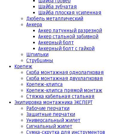
Шайба гровер
Шайба зубчатая
Шайба плоская усиленная
Дюбель металлический
Анкера
Анкер латунный разрезной
Анкер стальной забивной
Анкерный болт
Анкерный болт с гайкой
Шпильки
Струбцины
Крепеж
Скоба монтажная однолапковая
Скоба монтажная двухлапковая
Крепеж-клипса
Крепеж-клипса прямой монтаж
Стяжка кабельная стальная
Экипировка монтажника ЭКСПЕРТ
Рабочие перчатки
Защитные перчатки
Универсальный жилет
Сигнальный жилет
Сумка-скрутка для инструментов