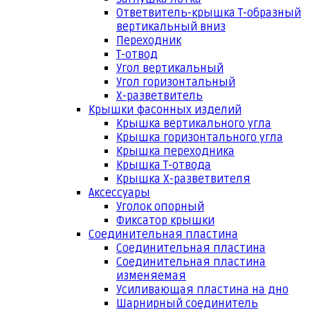
Ответвитель-крышка Т-образный
вертикальный вниз
Переходник
Т-отвод
Угол вертикальный
Угол горизонтальный
Х-разветвитель
Крышки фасонных изделий
Крышка вертикального угла
Крышка горизонтального угла
Крышка переходника
Крышка Т-отвода
Крышка Х-разветвителя
Аксессуары
Уголок опорный
Фиксатор крышки
Соединительная пластина
Соединительная пластина
Соединительная пластина
изменяемая
Усиливающая пластина на дно
Шарнирный соединитель