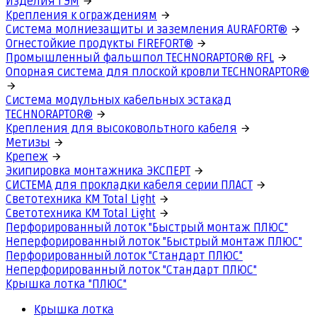
Изделия ГЭМ
Крепления к ограждениям
Система молниезащиты и заземления AURAFORT®
Огнестойкие продукты FIREFORT®
Промышленный фальшпол TECHNORAPTOR® RFL
Опорная система для плоской кровли TECHNORAPTOR®
Система модульных кабельных эстакад
TECHNORAPTOR®
Крепления для высоковольтного кабеля
Метизы
Крепеж
Экипировка монтажника ЭКСПЕРТ
СИСТЕМА для прокладки кабеля серии ПЛАСТ
Светотехника КМ Total Light
Светотехника КМ Total Light
Перфорированный лоток "Быстрый монтаж ПЛЮС"
Неперфорированный лоток "Быстрый монтаж ПЛЮС"
Перфорированный лоток "Стандарт ПЛЮС"
Неперфорированный лоток "Стандарт ПЛЮС"
Крышка лотка "ПЛЮС"
Крышка лотка