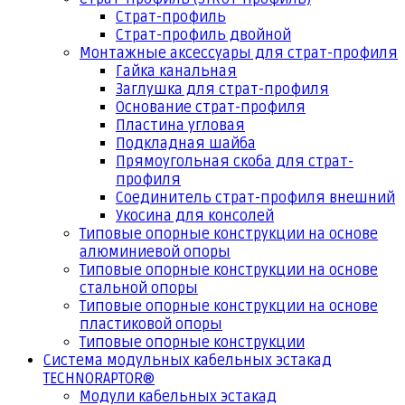
Страт-профиль
Страт-профиль двойной
Монтажные аксессуары для страт-профиля
Гайка канальная
Заглушка для страт-профиля
Основание страт-профиля
Пластина угловая
Подкладная шайба
Прямоугольная скоба для страт-
профиля
Соединитель страт-профиля внешний
Укосина для консолей
Типовые опорные конструкции на основе
алюминиевой опоры
Типовые опорные конструкции на основе
стальной опоры
Типовые опорные конструкции на основе
пластиковой опоры
Типовые опорные конструкции
Система модульных кабельных эстакад
TECHNORAPTOR®
Модули кабельных эстакад