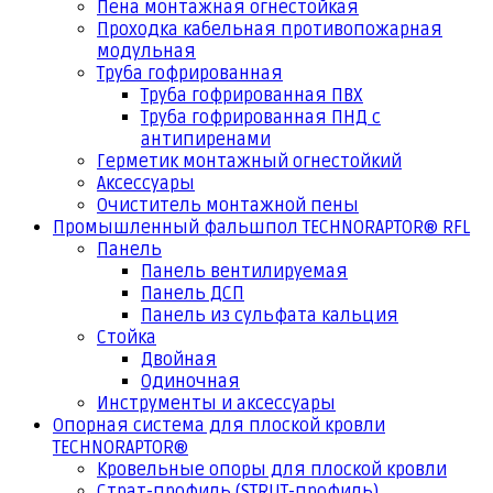
Пена монтажная огнестойкая
Проходка кабельная противопожарная
модульная
Труба гофрированная
Труба гофрированная ПВХ
Труба гофрированная ПНД с
антипиренами
Герметик монтажный огнестойкий
Аксессуары
Очиститель монтажной пены
Промышленный фальшпол TECHNORAPTOR® RFL
Панель
Панель вентилируемая
Панель ДСП
Панель из сульфата кальция
Стойка
Двойная
Одиночная
Инструменты и аксессуары
Опорная система для плоской кровли
TECHNORAPTOR®
Кровельные опоры для плоской кровли
Страт-профиль (STRUT-профиль)