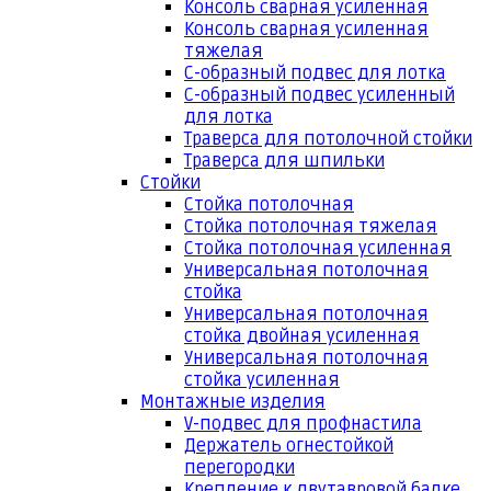
Консоль сварная усиленная
Консоль сварная усиленная
тяжелая
С-образный подвес для лотка
С-образный подвес усиленный
для лотка
Траверса для потолочной стойки
Траверса для шпильки
Стойки
Стойка потолочная
Стойка потолочная тяжелая
Стойка потолочная усиленная
Универсальная потолочная
стойка
Универсальная потолочная
стойка двойная усиленная
Универсальная потолочная
стойка усиленная
Монтажные изделия
V-подвес для профнастила
Держатель огнестойкой
перегородки
Крепление к двутавровой балке