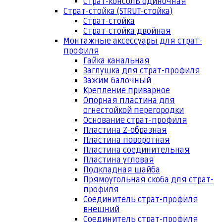
Страт-консоль одиночная
Страт-стойка (STRUT-стойка)
Страт-стойка
Страт-стойка двойная
Монтажные аксессуары для страт-
профиля
Гайка канальная
Заглушка для страт-профиля
Зажим балочный
Крепление приварное
Опорная пластина для
огнестойкой перегородки
Основание страт-профиля
Пластина Z-образная
Пластина поворотная
Пластина соединительная
Пластина угловая
Подкладная шайба
Прямоугольная скоба для страт-
профиля
Соединитель страт-профиля
внешний
Соединитель страт-профиля