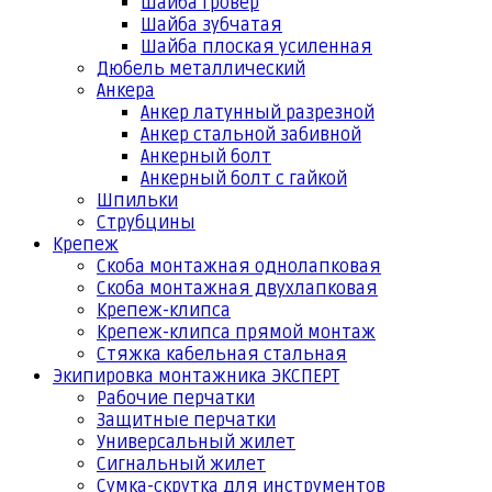
Шайба гровер
Шайба зубчатая
Шайба плоская усиленная
Дюбель металлический
Анкера
Анкер латунный разрезной
Анкер стальной забивной
Анкерный болт
Анкерный болт с гайкой
Шпильки
Струбцины
Крепеж
Скоба монтажная однолапковая
Скоба монтажная двухлапковая
Крепеж-клипса
Крепеж-клипса прямой монтаж
Стяжка кабельная стальная
Экипировка монтажника ЭКСПЕРТ
Рабочие перчатки
Защитные перчатки
Универсальный жилет
Сигнальный жилет
Сумка-скрутка для инструментов