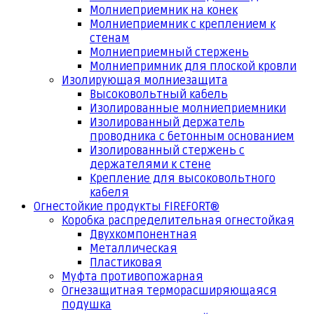
Молниеприемник на конек
Молниеприемник с креплением к
стенам
Молниеприемный стержень
Молниепримник для плоской кровли
Изолирующая молниезащита
Высоковольтный кабель
Изолированные молниеприемники
Изолированный держатель
проводника с бетонным основанием
Изолированный стержень с
держателями к стене
Крепление для высоковольтного
кабеля
Огнестойкие продукты FIREFORT®
Коробка распределительная огнестойкая
Двухкомпонентная
Металлическая
Пластиковая
Муфта противопожарная
Огнезащитная терморасширяющаяся
подушка