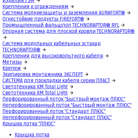
Изделия ГЭМ
Крепления к ограждениям
Система молниезащиты и заземления AURAFORT®
Огнестойкие продукты FIREFORT®
Промышленный фальшпол TECHNORAPTOR® RFL
Опорная система для плоской кровли TECHNORAPTOR®
Система модульных кабельных эстакад
TECHNORAPTOR®
Крепления для высоковольтного кабеля
Метизы
Крепеж
Экипировка монтажника ЭКСПЕРТ
СИСТЕМА для прокладки кабеля серии ПЛАСТ
Светотехника КМ Total Light
Светотехника КМ Total Light
Перфорированный лоток "Быстрый монтаж ПЛЮС"
Неперфорированный лоток "Быстрый монтаж ПЛЮС"
Перфорированный лоток "Стандарт ПЛЮС"
Неперфорированный лоток "Стандарт ПЛЮС"
Крышка лотка "ПЛЮС"
Крышка лотка