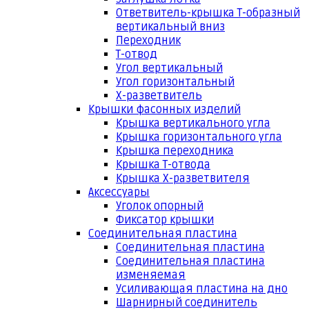
Ответвитель-крышка Т-образный
вертикальный вниз
Переходник
Т-отвод
Угол вертикальный
Угол горизонтальный
Х-разветвитель
Крышки фасонных изделий
Крышка вертикального угла
Крышка горизонтального угла
Крышка переходника
Крышка Т-отвода
Крышка Х-разветвителя
Аксессуары
Уголок опорный
Фиксатор крышки
Соединительная пластина
Соединительная пластина
Соединительная пластина
изменяемая
Усиливающая пластина на дно
Шарнирный соединитель