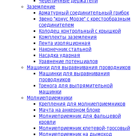
Черепичные держатели
Заземление
Арматурный соединительный грибок
Звено "конус Морзе" с крестообразным
соединителем
Колодец контрольный с крышкой
Комплекты заземления
Лента изоляционная
Наконечник стальной
Насадка ударная
Уравнение потенциалов
Машинки для выравнивания проводников
Машинки для выравнивания
проводников
Тренога для выпрямительной
машинки
Молниеприемники
Крепления для молниеприемников
Мачта на анкерном блоке
Молниеприемник для фальцевой
кровли
Молниеприемник клетевой-тросовый
Молниеприемник на дымоход