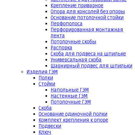
Крепление приварное
Опора для консолей без опоры
Основание потолочной стойки
Перфополоса
Перфорированная монтажная
лента
Потолочные скобы
Распорка
Скоба для подвеса на шпильке
Универсальная скоба
Шарнирный подвес для шпильки
Изделия ГЭМ
Полки
Стойки
Напольные ГЭМ
Настенные ГЭМ
Потолочные ГЭМ
Скоба
Основание одиночной полки
Комплект крепления к опоре
Подвески
Ключ