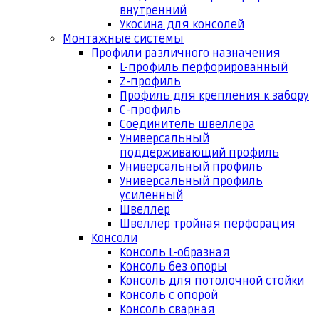
внутренний
Укосина для консолей
Монтажные системы
Профили различного назначения
L-профиль перфорированный
Z-профиль
Профиль для крепления к забору
С-профиль
Соединитель швеллера
Универсальный
поддерживающий профиль
Универсальный профиль
Универсальный профиль
усиленный
Швеллер
Швеллер тройная перфорация
Консоли
Консоль L-образная
Консоль без опоры
Консоль для потолочной стойки
Консоль с опорой
Консоль сварная