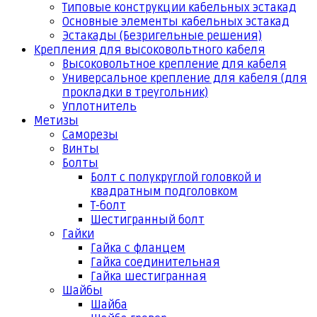
Типовые конструкции кабельных эстакад
Основные элементы кабельных эстакад
Эстакады (Безригельные решения)
Крепления для высоковольтного кабеля
Высоковольтное крепление для кабеля
Универсальное крепление для кабеля (для
прокладки в треугольник)
Уплотнитель
Метизы
Саморезы
Винты
Болты
Болт с полукруглой головкой и
квадратным подголовком
Т-болт
Шестигранный болт
Гайки
Гайка с фланцем
Гайка соединительная
Гайка шестигранная
Шайбы
Шайба