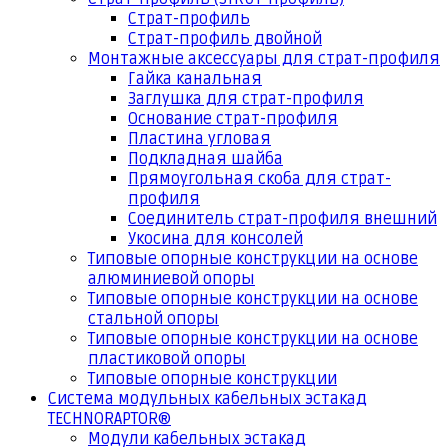
Страт-профиль
Страт-профиль двойной
Монтажные аксессуары для страт-профиля
Гайка канальная
Заглушка для страт-профиля
Основание страт-профиля
Пластина угловая
Подкладная шайба
Прямоугольная скоба для страт-
профиля
Соединитель страт-профиля внешний
Укосина для консолей
Типовые опорные конструкции на основе
алюминиевой опоры
Типовые опорные конструкции на основе
стальной опоры
Типовые опорные конструкции на основе
пластиковой опоры
Типовые опорные конструкции
Система модульных кабельных эстакад
TECHNORAPTOR®
Модули кабельных эстакад