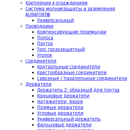
Крепления к ограждениям
Система молниезащиты и заземления
AURAFORT®
Универсальный
Проводники
Компенсирующие перемычки
Полоса
Пруток
Трос грозозащитный
Уголок
Соединители
Контрольные соединители
Крестообразные соединители
Сквозные / паралельные соединители
Держатели
Держатель Z- образный для прутка
Коньковые держатели
Натяжители, якоря
Прямые держатели
Угловые держатели
Универсальный держатель
Фальцевые держатели