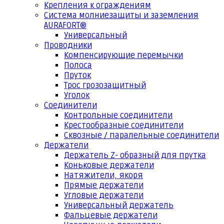
Крепления к ограждениям
Система молниезащиты и заземления
AURAFORT®
Универсальный
Проводники
Компенсирующие перемычки
Полоса
Пруток
Трос грозозащитный
Уголок
Соединители
Контрольные соединители
Крестообразные соединители
Сквозные / паралельные соединители
Держатели
Держатель Z- образный для прутка
Коньковые держатели
Натяжители, якоря
Прямые держатели
Угловые держатели
Универсальный держатель
Фальцевые держатели