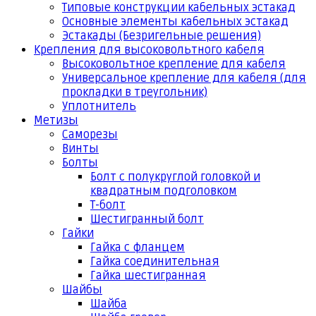
Типовые конструкции кабельных эстакад
Основные элементы кабельных эстакад
Эстакады (Безригельные решения)
Крепления для высоковольтного кабеля
Высоковольтное крепление для кабеля
Универсальное крепление для кабеля (для
прокладки в треугольник)
Уплотнитель
Метизы
Саморезы
Винты
Болты
Болт с полукруглой головкой и
квадратным подголовком
Т-болт
Шестигранный болт
Гайки
Гайка с фланцем
Гайка соединительная
Гайка шестигранная
Шайбы
Шайба