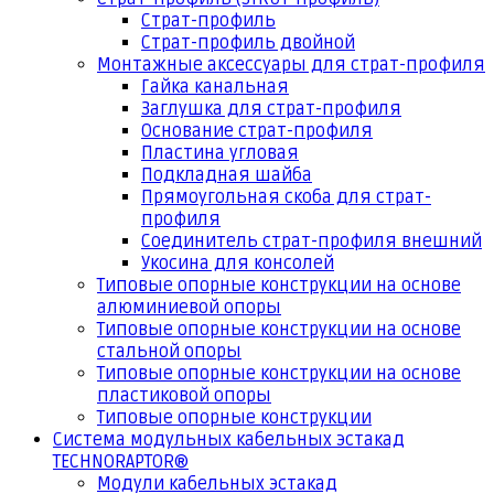
Страт-профиль
Страт-профиль двойной
Монтажные аксессуары для страт-профиля
Гайка канальная
Заглушка для страт-профиля
Основание страт-профиля
Пластина угловая
Подкладная шайба
Прямоугольная скоба для страт-
профиля
Соединитель страт-профиля внешний
Укосина для консолей
Типовые опорные конструкции на основе
алюминиевой опоры
Типовые опорные конструкции на основе
стальной опоры
Типовые опорные конструкции на основе
пластиковой опоры
Типовые опорные конструкции
Система модульных кабельных эстакад
TECHNORAPTOR®
Модули кабельных эстакад