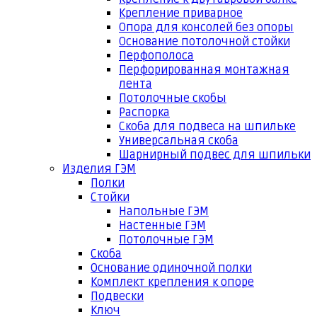
Крепление приварное
Опора для консолей без опоры
Основание потолочной стойки
Перфополоса
Перфорированная монтажная
лента
Потолочные скобы
Распорка
Скоба для подвеса на шпильке
Универсальная скоба
Шарнирный подвес для шпильки
Изделия ГЭМ
Полки
Стойки
Напольные ГЭМ
Настенные ГЭМ
Потолочные ГЭМ
Скоба
Основание одиночной полки
Комплект крепления к опоре
Подвески
Ключ