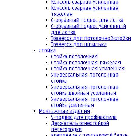
Консоль сварная усиленная
Консоль сварная усиленная
тяжелая
С-образный подвес для лотка
С-образный подвес усиленный
для лотка
Траверса для потолочной стойки
Траверса для шпильки
Стойки
Стойка потолочная
Стойка потолочная тяжелая
Стойка потолочная усиленная
Универсальная потолочная
стойка
Универсальная потолочная
стойка двойная усиленная
Универсальная потолочная
стойка усиленная
Монтажные изделия
V-подвес для профнастила
Держатель огнестойкой
перегородки
Крепление к двутавровой балке