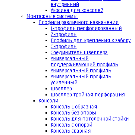
внутренний
Укосина для консолей
Монтажные системы
Профили различного назначения
L-профиль перфорированный
Z-профиль
Профиль для крепления к забору
С-профиль
Соединитель швеллера
Универсальный
поддерживающий профиль
Универсальный профиль
Универсальный профиль
усиленный
Швеллер
Швеллер тройная перфорация
Консоли
Консоль L-образная
Консоль без опоры
Консоль для потолочной стойки
Консоль с опорой
Консоль сварная