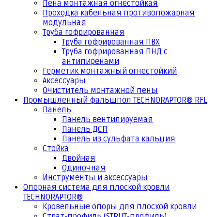
Пена монтажная огнестойкая
Проходка кабельная противопожарная
модульная
Труба гофрированная
Труба гофрированная ПВХ
Труба гофрированная ПНД с
антипиренами
Герметик монтажный огнестойкий
Аксессуары
Очиститель монтажной пены
Промышленный фальшпол TECHNORAPTOR® RFL
Панель
Панель вентилируемая
Панель ДСП
Панель из сульфата кальция
Стойка
Двойная
Одиночная
Инструменты и аксессуары
Опорная система для плоской кровли
TECHNORAPTOR®
Кровельные опоры для плоской кровли
Страт-профиль (STRUT-профиль)