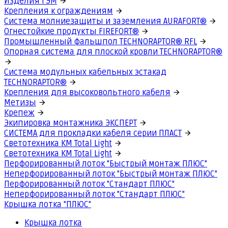
Изделия ГЭМ
Крепления к ограждениям
Система молниезащиты и заземления AURAFORT®
Огнестойкие продукты FIREFORT®
Промышленный фальшпол TECHNORAPTOR® RFL
Опорная система для плоской кровли TECHNORAPTOR®
Система модульных кабельных эстакад
TECHNORAPTOR®
Крепления для высоковольтного кабеля
Метизы
Крепеж
Экипировка монтажника ЭКСПЕРТ
СИСТЕМА для прокладки кабеля серии ПЛАСТ
Светотехника КМ Total Light
Светотехника КМ Total Light
Перфорированный лоток "Быстрый монтаж ПЛЮС"
Неперфорированный лоток "Быстрый монтаж ПЛЮС"
Перфорированный лоток "Стандарт ПЛЮС"
Неперфорированный лоток "Стандарт ПЛЮС"
Крышка лотка "ПЛЮС"
Крышка лотка