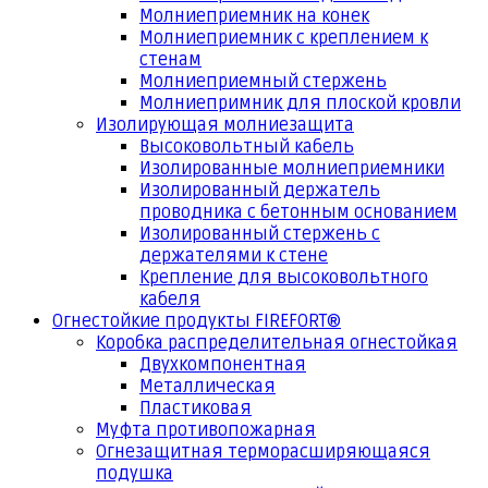
Молниеприемник на конек
Молниеприемник с креплением к
стенам
Молниеприемный стержень
Молниепримник для плоской кровли
Изолирующая молниезащита
Высоковольтный кабель
Изолированные молниеприемники
Изолированный держатель
проводника с бетонным основанием
Изолированный стержень с
держателями к стене
Крепление для высоковольтного
кабеля
Огнестойкие продукты FIREFORT®
Коробка распределительная огнестойкая
Двухкомпонентная
Металлическая
Пластиковая
Муфта противопожарная
Огнезащитная терморасширяющаяся
подушка