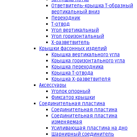
Ответвитель-крышка Т-образный
вертикальный вниз
Переходник
Т-отвод
Угол вертикальный
Угол горизонтальный
Х-разветвитель
Крышки фасонных изделий
Крышка вертикального угла
Крышка горизонтального угла
Крышка переходника
Крышка Т-отвода
Крышка Х-разветвителя
Аксессуары
Уголок опорный
Фиксатор крышки
Соединительная пластина
Соединительная пластина
Соединительная пластина
изменяемая
Усиливающая пластина на дно
Шарнирный соединитель