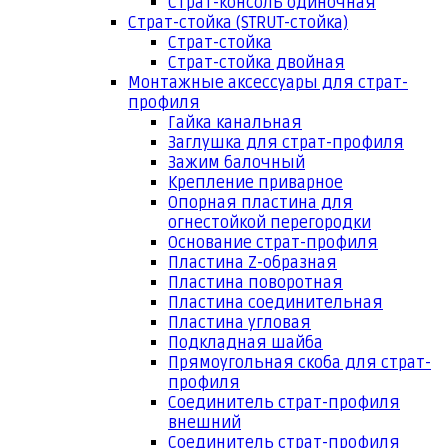
Страт-консоль одиночная
Страт-стойка (STRUT-стойка)
Страт-стойка
Страт-стойка двойная
Монтажные аксессуары для страт-
профиля
Гайка канальная
Заглушка для страт-профиля
Зажим балочный
Крепление приварное
Опорная пластина для
огнестойкой перегородки
Основание страт-профиля
Пластина Z-образная
Пластина поворотная
Пластина соединительная
Пластина угловая
Подкладная шайба
Прямоугольная скоба для страт-
профиля
Соединитель страт-профиля
внешний
Соединитель страт-профиля