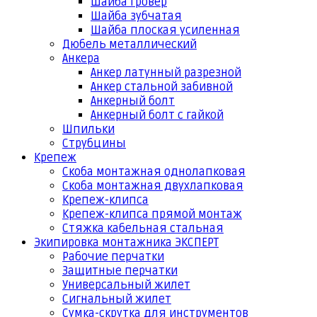
Шайба гровер
Шайба зубчатая
Шайба плоская усиленная
Дюбель металлический
Анкера
Анкер латунный разрезной
Анкер стальной забивной
Анкерный болт
Анкерный болт с гайкой
Шпильки
Струбцины
Крепеж
Скоба монтажная однолапковая
Скоба монтажная двухлапковая
Крепеж-клипса
Крепеж-клипса прямой монтаж
Стяжка кабельная стальная
Экипировка монтажника ЭКСПЕРТ
Рабочие перчатки
Защитные перчатки
Универсальный жилет
Сигнальный жилет
Сумка-скрутка для инструментов