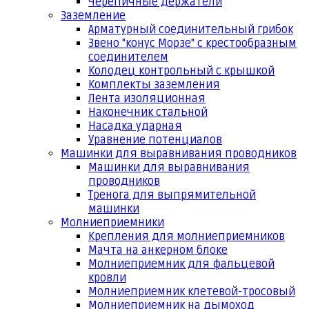
Черепичные держатели
Заземление
Арматурный соединительный грибок
Звено "конус Морзе" с крестообразным
соединителем
Колодец контрольный с крышкой
Комплекты заземления
Лента изоляционная
Наконечник стальной
Насадка ударная
Уравнение потенциалов
Машинки для выравнивания проводников
Машинки для выравнивания
проводников
Тренога для выпрямительной
машинки
Молниеприемники
Крепления для молниеприемников
Мачта на анкерном блоке
Молниеприемник для фальцевой
кровли
Молниеприемник клетевой-тросовый
Молниеприемник на дымоход