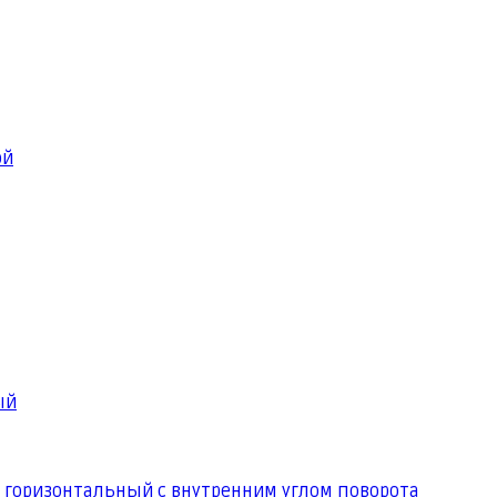
ой
ый
 горизонтальный с внутренним углом поворота