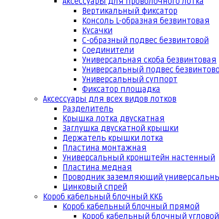
Аксессуары для проволочного лотка
Вертикальный фиксатор
Консоль L-образная безвинтовая
Кусачки
С-образный подвес безвинтовой
Соединители
Универсальная скоба безвинтовая
Универсальный подвес безвинтов
Универсальный суппорт
Фиксатор площадка
Аксессуары для всех видов лотков
Разделитель
Крышка лотка двускатная
Заглушка двускатной крышки
Держатель крышки лотка
Пластина монтажная
Универсальный кронштейн настенный
Пластина медная
Проводник заземляющий универсальн
Цинковый спрей
Короб кабельный блочный ККБ
Короб кабельный блочный прямой
Короб кабельный блочный угловой