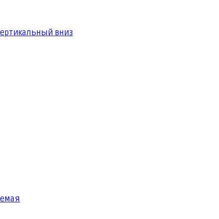
вертикальный вниз
яемая