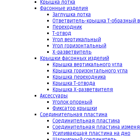
Крышка лотка
Фасонные изделия
Заглушка лотка
Ответвитель-крышка Т-образный 
Переходник
Т-отвод
Угол вертикальный
Угол горизонтальный
Х-разветвитель
Крышки фасонных изделий
Крышка вертикального угла
Крышка горизонтального угла
Крышка переходника
Крышка Т-отвода
Крышка Х-разветвителя
Аксессуары
Уголок опорный
Фиксатор крышки
Соединительная пластина
Соединительная пластина
Соединительная пластина измен
Усиливающая пластина на дно
Шарнирный соединитель