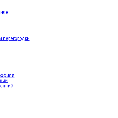
филя
й перегородки
профиля
шний
ренний