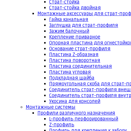
Страт-стойка
Страт-стойка двойная
Монтажные аксессуары для страт-про
Гайка канальная
Заглушка для страт-профиля
Зажим балочный
Крепление приварное
Опорная пластина для огнестойко
Основание страт-профиля
Пластина Z-образная
Пластина поворотная
Пластина соединительная
Пластина угловая
Подкладная шайба
Прямоугольная скоба для страт-
Соединитель страт-профиля вне
Соединитель страт-профиля внут
Укосина для консолей
Монтажные системы
Профили различного назначения
L-профиль перфорированный
Z-профиль
Профиль для крепления к забору