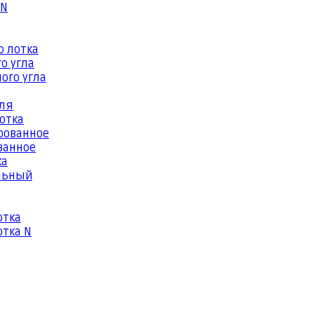
 N
о лотка
о угла
ого угла
еля
отка
рованное
ванное
ка
льный
отка
тка N