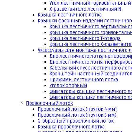
Угол лестничный горизонтальный
Х-разветвитель лестничный N
Крышка лестничного лотка
Крышки фасонных изделий лестничног
Крышка лестничного вертикальног
Крышка лестничного горизонтальн
Крышка лестничного Т-отвода
Крышка лестничного Х-разветвит
Аксессуары для монтажа лестничного л
Дно лестничного лотка неперфори
Дно лестничного лотка перфориро
Кабельный спуск лестничного лот
Кронштейн настенный соедините
Прижимы лестничного лотка
Уголок опорный
Фиксаторы крышки лестничного л
Фиксаторы крышки лестничного ло
Проволочный лоток
Проволочный лоток (пруток 4 мм)
Проволочный лоток (пруток 5 мм)
G-образный проволочный лоток
Крышка проволочного лотка