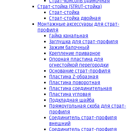
Страт-консоль одиночная
Страт-стойка (STRUT-стойка)
Страт-стойка
Страт-стойка двойная
Монтажные аксессуары для страт-
профиля
Гайка канальная
Заглушка для страт-профиля
Зажим балочный
Крепление приварное
Опорная пластина для
огнестойкой перегородки
Основание страт-профиля
Пластина Z-образная
Пластина поворотная
Пластина соединительная
Пластина угловая
Подкладная шайба
Прямоугольная скоба для страт-
профиля
Соединитель страт-профиля
внешний
Соединитель страт-профиля