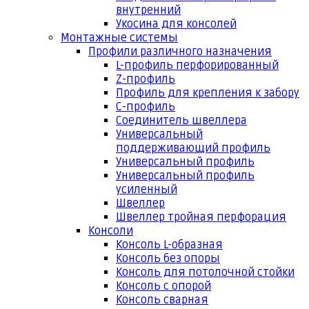
внутренний
Укосина для консолей
Монтажные системы
Профили различного назначения
L-профиль перфорированный
Z-профиль
Профиль для крепления к забору
С-профиль
Соединитель швеллера
Универсальный
поддерживающий профиль
Универсальный профиль
Универсальный профиль
усиленный
Швеллер
Швеллер тройная перфорация
Консоли
Консоль L-образная
Консоль без опоры
Консоль для потолочной стойки
Консоль с опорой
Консоль сварная