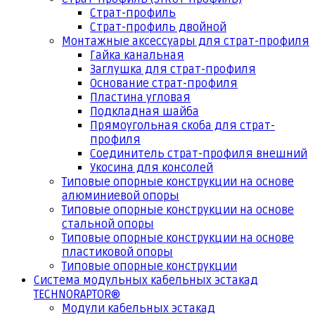
Страт-профиль
Страт-профиль двойной
Монтажные аксессуары для страт-профиля
Гайка канальная
Заглушка для страт-профиля
Основание страт-профиля
Пластина угловая
Подкладная шайба
Прямоугольная скоба для страт-
профиля
Соединитель страт-профиля внешний
Укосина для консолей
Типовые опорные конструкции на основе
алюминиевой опоры
Типовые опорные конструкции на основе
стальной опоры
Типовые опорные конструкции на основе
пластиковой опоры
Типовые опорные конструкции
Система модульных кабельных эстакад
TECHNORAPTOR®
Модули кабельных эстакад