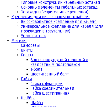
Типовые конструкции кабельных эстакад
Основные элементы кабельных эстакад
Эстакады (Безригельные решения)
Крепления для высоковольтного кабеля
Высоковольтное крепление для кабеля
Универсальное крепление для кабеля (для
прокладки в треугольник)
Уплотнитель
Метизы
Саморезы
Винты
Болты
Болт с полукруглой головкой и
квадратным подголовком
Т-болт
Шестигранный болт
Гайки
Гайка с фланцем
Гайка соединительная
Гайка шестигранная
Шайбы
Шайба