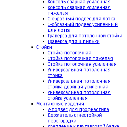
Консоль сварная усиленная
Консоль сварная усиленная
тяжелая
С-образный подвес для лотка
С-образный подвес усиленный
для лотка
Траверса для потолочной стойки
Траверса для шпильки
Стойки
Стойка потолочная
Стойка потолочная тяжелая
Стойка потолочная усиленная
Универсальная потолочная
стойка
Универсальная потолочная
стойка двойная усиленная
Универсальная потолочная
стойка усиленная
Монтажные изделия
V-подвес для профнастила
Держатель огнестойкой
перегородки
Крепление к двутавровой балке