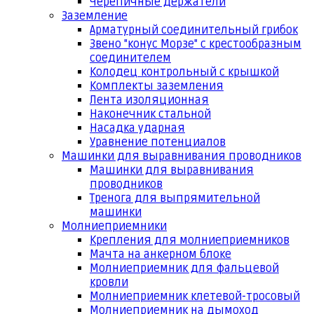
Черепичные держатели
Заземление
Арматурный соединительный грибок
Звено "конус Морзе" с крестообразным
соединителем
Колодец контрольный с крышкой
Комплекты заземления
Лента изоляционная
Наконечник стальной
Насадка ударная
Уравнение потенциалов
Машинки для выравнивания проводников
Машинки для выравнивания
проводников
Тренога для выпрямительной
машинки
Молниеприемники
Крепления для молниеприемников
Мачта на анкерном блоке
Молниеприемник для фальцевой
кровли
Молниеприемник клетевой-тросовый
Молниеприемник на дымоход