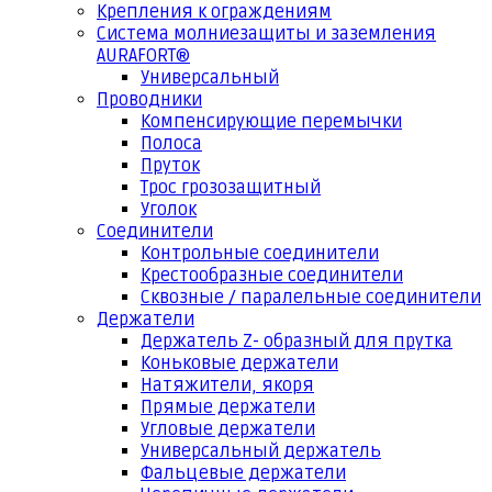
Крепления к ограждениям
Система молниезащиты и заземления
AURAFORT®
Универсальный
Проводники
Компенсирующие перемычки
Полоса
Пруток
Трос грозозащитный
Уголок
Соединители
Контрольные соединители
Крестообразные соединители
Сквозные / паралельные соединители
Держатели
Держатель Z- образный для прутка
Коньковые держатели
Натяжители, якоря
Прямые держатели
Угловые держатели
Универсальный держатель
Фальцевые держатели