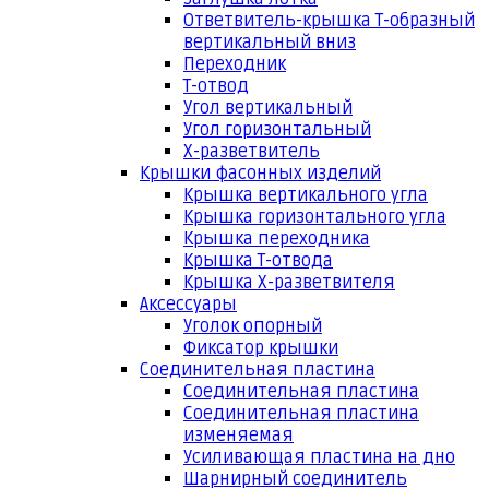
Ответвитель-крышка Т-образный
вертикальный вниз
Переходник
Т-отвод
Угол вертикальный
Угол горизонтальный
Х-разветвитель
Крышки фасонных изделий
Крышка вертикального угла
Крышка горизонтального угла
Крышка переходника
Крышка Т-отвода
Крышка Х-разветвителя
Аксессуары
Уголок опорный
Фиксатор крышки
Соединительная пластина
Соединительная пластина
Соединительная пластина
изменяемая
Усиливающая пластина на дно
Шарнирный соединитель