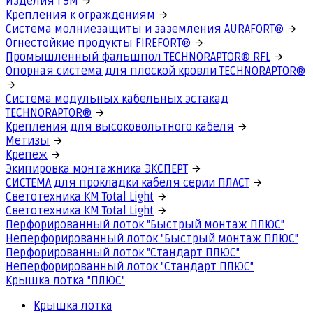
Изделия ГЭМ
Крепления к ограждениям
Система молниезащиты и заземления AURAFORT®
Огнестойкие продукты FIREFORT®
Промышленный фальшпол TECHNORAPTOR® RFL
Опорная система для плоской кровли TECHNORAPTOR®
Система модульных кабельных эстакад
TECHNORAPTOR®
Крепления для высоковольтного кабеля
Метизы
Крепеж
Экипировка монтажника ЭКСПЕРТ
СИСТЕМА для прокладки кабеля серии ПЛАСТ
Светотехника КМ Total Light
Светотехника КМ Total Light
Перфорированный лоток "Быстрый монтаж ПЛЮС"
Неперфорированный лоток "Быстрый монтаж ПЛЮС"
Перфорированный лоток "Стандарт ПЛЮС"
Неперфорированный лоток "Стандарт ПЛЮС"
Крышка лотка "ПЛЮС"
Крышка лотка