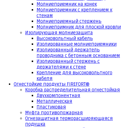
Молниеприемник на конек
Молниеприемник с креплением к
стенам
Молниеприемный стержень
Молниепримник для плоской кровли
Изолирующая молниезащита
Высоковольтный кабель
Изолированные молниеприемники
Изолированный держатель
проводника с бетонным основанием
Изолированный стержень с
держателями к стене
Крепление для высоковольтного
кабеля
Огнестойкие продукты FIREFORT®
Коробка распределительная огнестойкая
Двухкомпонентная
Металлическая
Пластиковая
Муфта противопожарная
Огнезащитная терморасширяющаяся
подушка