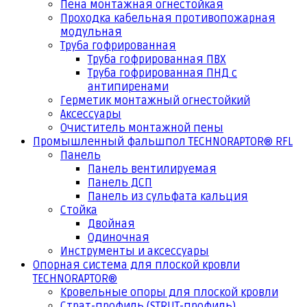
Пена монтажная огнестойкая
Проходка кабельная противопожарная
модульная
Труба гофрированная
Труба гофрированная ПВХ
Труба гофрированная ПНД с
антипиренами
Герметик монтажный огнестойкий
Аксессуары
Очиститель монтажной пены
Промышленный фальшпол TECHNORAPTOR® RFL
Панель
Панель вентилируемая
Панель ДСП
Панель из сульфата кальция
Стойка
Двойная
Одиночная
Инструменты и аксессуары
Опорная система для плоской кровли
TECHNORAPTOR®
Кровельные опоры для плоской кровли
Страт-профиль (STRUT-профиль)