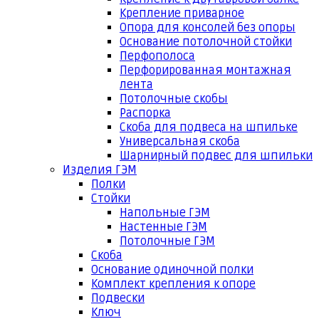
Крепление приварное
Опора для консолей без опоры
Основание потолочной стойки
Перфополоса
Перфорированная монтажная
лента
Потолочные скобы
Распорка
Скоба для подвеса на шпильке
Универсальная скоба
Шарнирный подвес для шпильки
Изделия ГЭМ
Полки
Стойки
Напольные ГЭМ
Настенные ГЭМ
Потолочные ГЭМ
Скоба
Основание одиночной полки
Комплект крепления к опоре
Подвески
Ключ