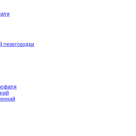
филя
й перегородки
профиля
шний
ренний