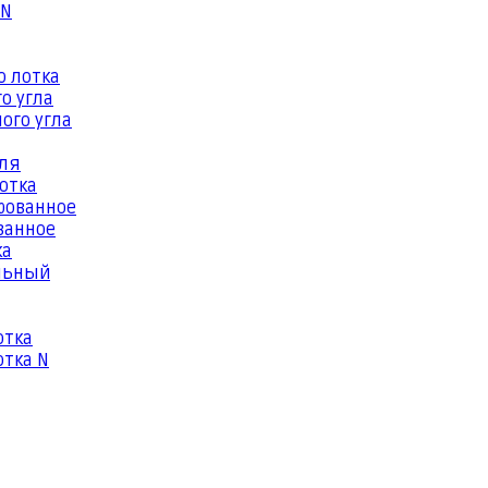
 N
о лотка
о угла
ого угла
еля
отка
рованное
ванное
ка
льный
отка
тка N