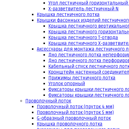
Угол лестничный горизонтальный
Х-разветвитель лестничный N
Крышка лестничного лотка
Крышки фасонных изделий лестничног
Крышка лестничного вертикальног
Крышка лестничного горизонтальн
Крышка лестничного Т-отвода
Крышка лестничного Х-разветвит
Аксессуары для монтажа лестничного л
Дно лестничного лотка неперфори
Дно лестничного лотка перфориро
Кабельный спуск лестничного лот
Кронштейн настенный соедините
Прижимы лестничного лотка
Уголок опорный
Фиксаторы крышки лестничного л
Фиксаторы крышки лестничного ло
Проволочный лоток
Проволочный лоток (пруток 4 мм)
Проволочный лоток (пруток 5 мм)
G-образный проволочный лоток
Крышка проволочного лотка