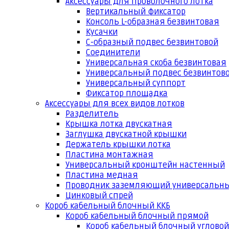
Аксессуары для проволочного лотка
Вертикальный фиксатор
Консоль L-образная безвинтовая
Кусачки
С-образный подвес безвинтовой
Соединители
Универсальная скоба безвинтовая
Универсальный подвес безвинтов
Универсальный суппорт
Фиксатор площадка
Аксессуары для всех видов лотков
Разделитель
Крышка лотка двускатная
Заглушка двускатной крышки
Держатель крышки лотка
Пластина монтажная
Универсальный кронштейн настенный
Пластина медная
Проводник заземляющий универсальн
Цинковый спрей
Короб кабельный блочный ККБ
Короб кабельный блочный прямой
Короб кабельный блочный угловой