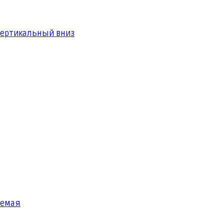
вертикальный вниз
яемая