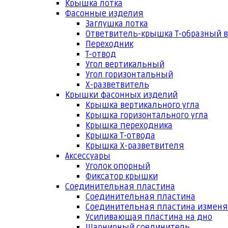
Крышка лотка
Фасонные изделия
Заглушка лотка
Ответвитель-крышка Т-образный 
Переходник
Т-отвод
Угол вертикальный
Угол горизонтальный
Х-разветвитель
Крышки фасонных изделий
Крышка вертикального угла
Крышка горизонтального угла
Крышка переходника
Крышка Т-отвода
Крышка Х-разветвителя
Аксессуары
Уголок опорный
Фиксатор крышки
Соединительная пластина
Соединительная пластина
Соединительная пластина измен
Усиливающая пластина на дно
Шарнирный соединитель