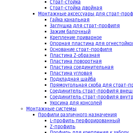
Страт-стойка
Страт-стойка двойная
Монтажные аксессуары для страт-про
Гайка канальная
Заглушка для страт-профиля
Зажим балочный
Крепление приварное
Опорная пластина для огнестойко
Основание страт-профиля
Пластина Z-образная
Пластина поворотная
Пластина соединительная
Пластина угловая
Подкладная шайба
Прямоугольная скоба для страт-
Соединитель страт-профиля вне
Соединитель страт-профиля внут
Укосина для консолей
Монтажные системы
Профили различного назначения
L-профиль перфорированный
Z-профиль
Профиль для крепления к забору