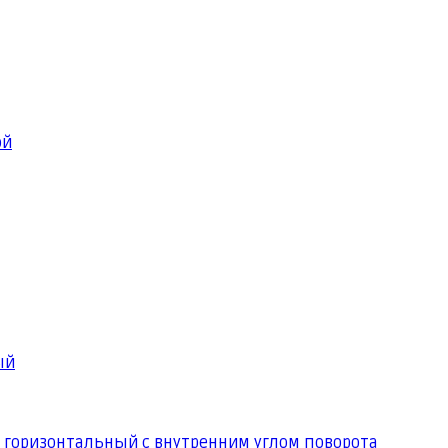
ой
ый
 горизонтальный с внутренним углом поворота