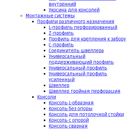
внутренний
Укосина для консолей
Монтажные системы
Профили различного назначения
L-профиль перфорированный
Z-профиль
Профиль для крепления к забору
С-профиль
Соединитель швеллера
Универсальный
поддерживающий профиль
Универсальный профиль
Универсальный профиль
усиленный
Швеллер
Швеллер тройная перфорация
Консоли
Консоль L-образная
Консоль без опоры
Консоль для потолочной стойки
Консоль с опорой
Консоль сварная