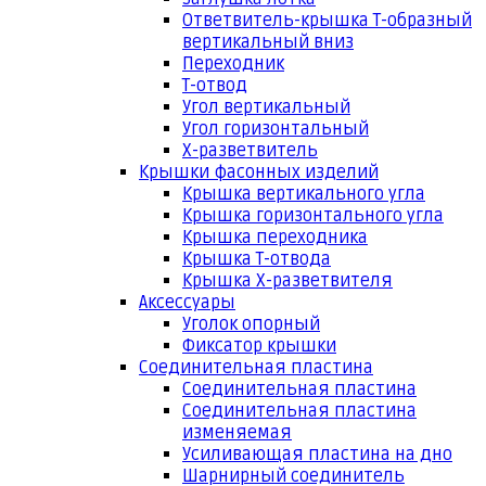
Ответвитель-крышка Т-образный
вертикальный вниз
Переходник
Т-отвод
Угол вертикальный
Угол горизонтальный
Х-разветвитель
Крышки фасонных изделий
Крышка вертикального угла
Крышка горизонтального угла
Крышка переходника
Крышка Т-отвода
Крышка Х-разветвителя
Аксессуары
Уголок опорный
Фиксатор крышки
Соединительная пластина
Соединительная пластина
Соединительная пластина
изменяемая
Усиливающая пластина на дно
Шарнирный соединитель