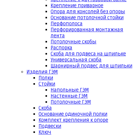
Крепление приварное
Опора для консолей без опоры
Основание потолочной стойки
Перфополоса
Перфорированная монтажная
лента
Потолочные скобы
Распорка
Скоба для подвеса на шпильке
Универсальная скоба
Шарнирный подвес для шпильки
Изделия ГЭМ
Полки
Стойки
Напольные ГЭМ
Настенные ГЭМ
Потолочные ГЭМ
Скоба
Основание одиночной полки
Комплект крепления к опоре
Подвески
Ключ