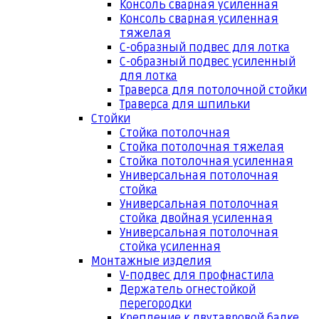
Консоль сварная усиленная
Консоль сварная усиленная
тяжелая
С-образный подвес для лотка
С-образный подвес усиленный
для лотка
Траверса для потолочной стойки
Траверса для шпильки
Стойки
Стойка потолочная
Стойка потолочная тяжелая
Стойка потолочная усиленная
Универсальная потолочная
стойка
Универсальная потолочная
стойка двойная усиленная
Универсальная потолочная
стойка усиленная
Монтажные изделия
V-подвес для профнастила
Держатель огнестойкой
перегородки
Крепление к двутавровой балке