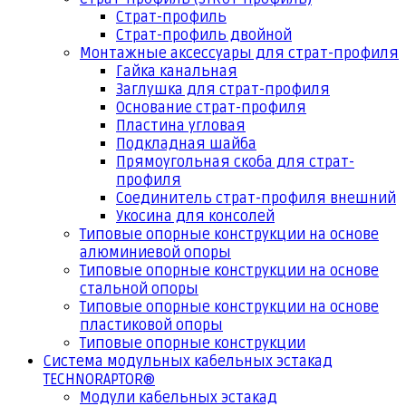
Страт-профиль
Страт-профиль двойной
Монтажные аксессуары для страт-профиля
Гайка канальная
Заглушка для страт-профиля
Основание страт-профиля
Пластина угловая
Подкладная шайба
Прямоугольная скоба для страт-
профиля
Соединитель страт-профиля внешний
Укосина для консолей
Типовые опорные конструкции на основе
алюминиевой опоры
Типовые опорные конструкции на основе
стальной опоры
Типовые опорные конструкции на основе
пластиковой опоры
Типовые опорные конструкции
Система модульных кабельных эстакад
TECHNORAPTOR®
Модули кабельных эстакад