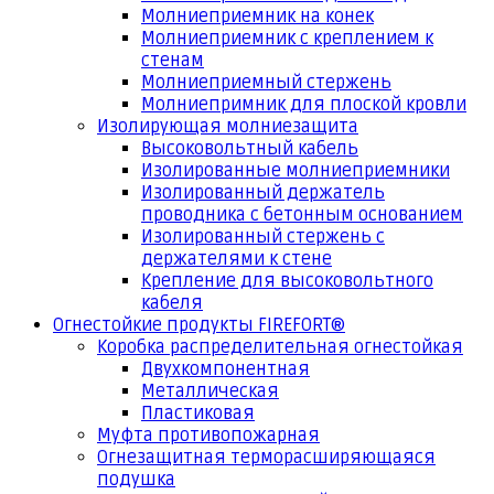
Молниеприемник на конек
Молниеприемник с креплением к
стенам
Молниеприемный стержень
Молниепримник для плоской кровли
Изолирующая молниезащита
Высоковольтный кабель
Изолированные молниеприемники
Изолированный держатель
проводника с бетонным основанием
Изолированный стержень с
держателями к стене
Крепление для высоковольтного
кабеля
Огнестойкие продукты FIREFORT®
Коробка распределительная огнестойкая
Двухкомпонентная
Металлическая
Пластиковая
Муфта противопожарная
Огнезащитная терморасширяющаяся
подушка