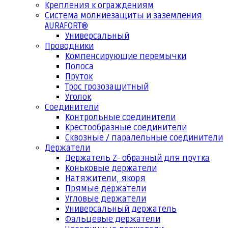
Крепления к ограждениям
Система молниезащиты и заземления
AURAFORT®
Универсальный
Проводники
Компенсирующие перемычки
Полоса
Пруток
Трос грозозащитный
Уголок
Соединители
Контрольные соединители
Крестообразные соединители
Сквозные / паралельные соединители
Держатели
Держатель Z- образный для прутка
Коньковые держатели
Натяжители, якоря
Прямые держатели
Угловые держатели
Универсальный держатель
Фальцевые держатели