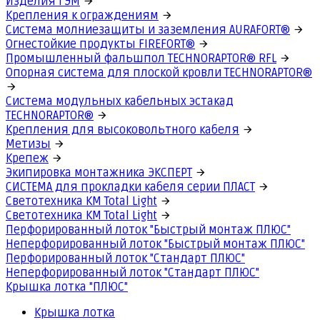
Изделия ГЭМ
Крепления к ограждениям
Система молниезащиты и заземления AURAFORT®
Огнестойкие продукты FIREFORT®
Промышленный фальшпол TECHNORAPTOR® RFL
Опорная система для плоской кровли TECHNORAPTOR®
Система модульных кабельных эстакад
TECHNORAPTOR®
Крепления для высоковольтного кабеля
Метизы
Крепеж
Экипировка монтажника ЭКСПЕРТ
СИСТЕМА для прокладки кабеля серии ПЛАСТ
Светотехника КМ Total Light
Светотехника КМ Total Light
Перфорированный лоток "Быстрый монтаж ПЛЮС"
Неперфорированный лоток "Быстрый монтаж ПЛЮС"
Перфорированный лоток "Стандарт ПЛЮС"
Неперфорированный лоток "Стандарт ПЛЮС"
Крышка лотка "ПЛЮС"
Крышка лотка