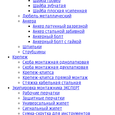
Шайба гровер
Шайба зубчатая
Шайба плоская усиленная
Дюбель металлический
Анкера
Анкер латунный разрезной
Анкер стальной забивной
Анкерный болт
Анкерный болт с гайкой
Шпильки
Струбцины
Крепеж
Скоба монтажная однолапковая
Скоба монтажная двухлапковая
Крепеж-клипса
Крепеж-клипса прямой монтаж
Стяжка кабельная стальная
Экипировка монтажника ЭКСПЕРТ
Рабочие перчатки
Защитные перчатки
Универсальный жилет
Сигнальный жилет
Сумка-скрутка для инструментов