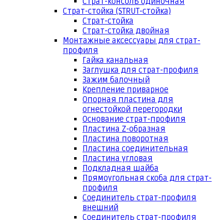
Страт-консоль одиночная
Страт-стойка (STRUT-стойка)
Страт-стойка
Страт-стойка двойная
Монтажные аксессуары для страт-
профиля
Гайка канальная
Заглушка для страт-профиля
Зажим балочный
Крепление приварное
Опорная пластина для
огнестойкой перегородки
Основание страт-профиля
Пластина Z-образная
Пластина поворотная
Пластина соединительная
Пластина угловая
Подкладная шайба
Прямоугольная скоба для страт-
профиля
Соединитель страт-профиля
внешний
Соединитель страт-профиля