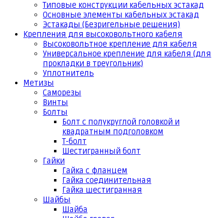
Типовые конструкции кабельных эстакад
Основные элементы кабельных эстакад
Эстакады (Безригельные решения)
Крепления для высоковольтного кабеля
Высоковольтное крепление для кабеля
Универсальное крепление для кабеля (для
прокладки в треугольник)
Уплотнитель
Метизы
Саморезы
Винты
Болты
Болт с полукруглой головкой и
квадратным подголовком
Т-болт
Шестигранный болт
Гайки
Гайка с фланцем
Гайка соединительная
Гайка шестигранная
Шайбы
Шайба