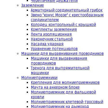
Черепичные держатели
Заземление
Арматурный соединительный грибок
Звено "конус Морзе" с крестообразным
соединителем
Колодец контрольный с крышкой
Комплекты заземления
Лента изоляционная
Наконечник стальной
Насадка ударная
Уравнение потенциалов
Машинки для выравнивания проводников
Машинки для выравнивания
проводников
Тренога для выпрямительной
машинки
Молниеприемники
Крепления для молниеприемников
Мачта на анкерном блоке
Молниеприемник для фальцевой
кровли
Молниеприемник клетевой-тросовый
Молниеприемник на дымоход