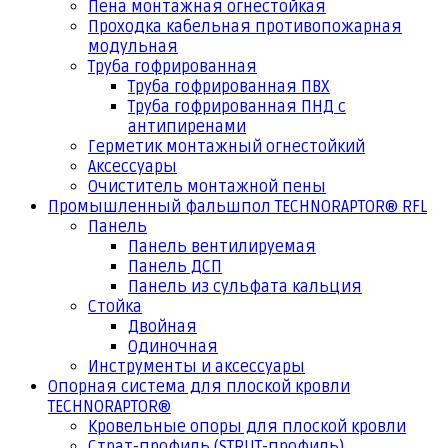
Пена монтажная огнестойкая
Проходка кабельная противопожарная
модульная
Труба гофрированная
Труба гофрированная ПВХ
Труба гофрированная ПНД с
антипиренами
Герметик монтажный огнестойкий
Аксессуары
Очиститель монтажной пены
Промышленный фальшпол TECHNORAPTOR® RFL
Панель
Панель вентилируемая
Панель ДСП
Панель из сульфата кальция
Стойка
Двойная
Одиночная
Инструменты и аксессуары
Опорная система для плоской кровли
TECHNORAPTOR®
Кровельные опоры для плоской кровли
Страт-профиль (STRUT-профиль)