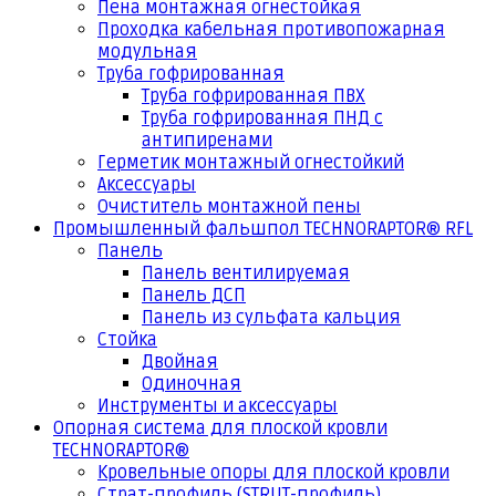
Пена монтажная огнестойкая
Проходка кабельная противопожарная
модульная
Труба гофрированная
Труба гофрированная ПВХ
Труба гофрированная ПНД с
антипиренами
Герметик монтажный огнестойкий
Аксессуары
Очиститель монтажной пены
Промышленный фальшпол TECHNORAPTOR® RFL
Панель
Панель вентилируемая
Панель ДСП
Панель из сульфата кальция
Стойка
Двойная
Одиночная
Инструменты и аксессуары
Опорная система для плоской кровли
TECHNORAPTOR®
Кровельные опоры для плоской кровли
Страт-профиль (STRUT-профиль)