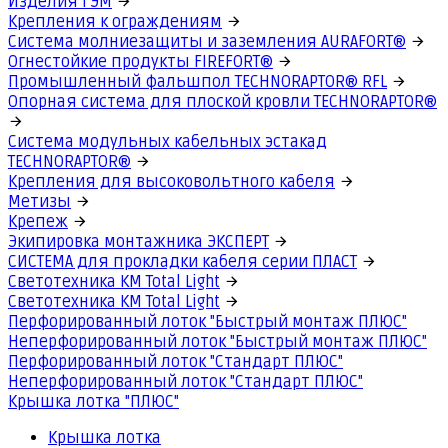
Изделия ГЭМ
Крепления к ограждениям
Система молниезащиты и заземления AURAFORT®
Огнестойкие продукты FIREFORT®
Промышленный фальшпол TECHNORAPTOR® RFL
Опорная система для плоской кровли TECHNORAPTOR®
Система модульных кабельных эстакад
TECHNORAPTOR®
Крепления для высоковольтного кабеля
Метизы
Крепеж
Экипировка монтажника ЭКСПЕРТ
СИСТЕМА для прокладки кабеля серии ПЛАСТ
Светотехника КМ Total Light
Светотехника КМ Total Light
Перфорированный лоток "Быстрый монтаж ПЛЮС"
Неперфорированный лоток "Быстрый монтаж ПЛЮС"
Перфорированный лоток "Стандарт ПЛЮС"
Неперфорированный лоток "Стандарт ПЛЮС"
Крышка лотка "ПЛЮС"
Крышка лотка