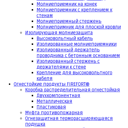
Молниеприемник на конек
Молниеприемник с креплением к
стенам
Молниеприемный стержень
Молниепримник для плоской кровли
Изолирующая молниезащита
Высоковольтный кабель
Изолированные молниеприемники
Изолированный держатель
проводника с бетонным основанием
Изолированный стержень с
держателями к стене
Крепление для высоковольтного
кабеля
Огнестойкие продукты FIREFORT®
Коробка распределительная огнестойкая
Двухкомпонентная
Металлическая
Пластиковая
Муфта противопожарная
Огнезащитная терморасширяющаяся
подушка