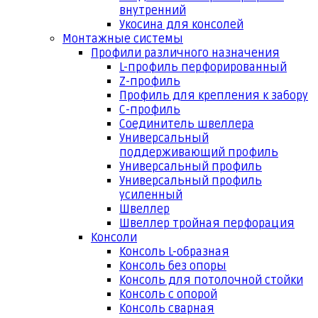
внутренний
Укосина для консолей
Монтажные системы
Профили различного назначения
L-профиль перфорированный
Z-профиль
Профиль для крепления к забору
С-профиль
Соединитель швеллера
Универсальный
поддерживающий профиль
Универсальный профиль
Универсальный профиль
усиленный
Швеллер
Швеллер тройная перфорация
Консоли
Консоль L-образная
Консоль без опоры
Консоль для потолочной стойки
Консоль с опорой
Консоль сварная