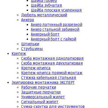
Шайба гровер
Шайба зубчатая
Шайба плоская усиленная
Дюбель металлический
Анкера
Анкер латунный разрезной
Анкер стальной забивной
Анкерный болт
Анкерный болт с гайкой
Шпильки
Струбцины
Крепеж
Скоба монтажная однолапковая
Скоба монтажная двухлапковая
Крепеж-клипса
Крепеж-клипса прямой монтаж
Стяжка кабельная стальная
Экипировка монтажника ЭКСПЕРТ
Рабочие перчатки
Защитные перчатки
Универсальный жилет
Сигнальный жилет
Сумка-скрутка для инструментов