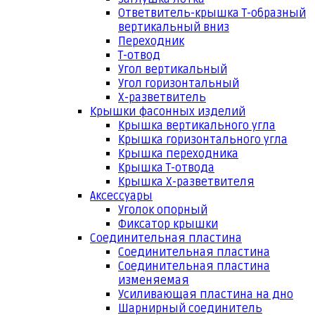
Ответвитель-крышка Т-образный
вертикальный вниз
Переходник
Т-отвод
Угол вертикальный
Угол горизонтальный
Х-разветвитель
Крышки фасонных изделий
Крышка вертикального угла
Крышка горизонтального угла
Крышка переходника
Крышка Т-отвода
Крышка Х-разветвителя
Аксессуары
Уголок опорный
Фиксатор крышки
Соединительная пластина
Соединительная пластина
Соединительная пластина
изменяемая
Усиливающая пластина на дно
Шарнирный соединитель