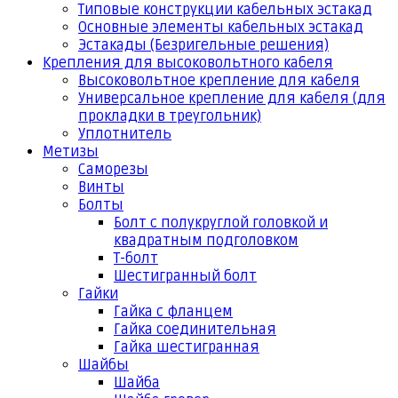
Типовые конструкции кабельных эстакад
Основные элементы кабельных эстакад
Эстакады (Безригельные решения)
Крепления для высоковольтного кабеля
Высоковольтное крепление для кабеля
Универсальное крепление для кабеля (для
прокладки в треугольник)
Уплотнитель
Метизы
Саморезы
Винты
Болты
Болт с полукруглой головкой и
квадратным подголовком
Т-болт
Шестигранный болт
Гайки
Гайка с фланцем
Гайка соединительная
Гайка шестигранная
Шайбы
Шайба