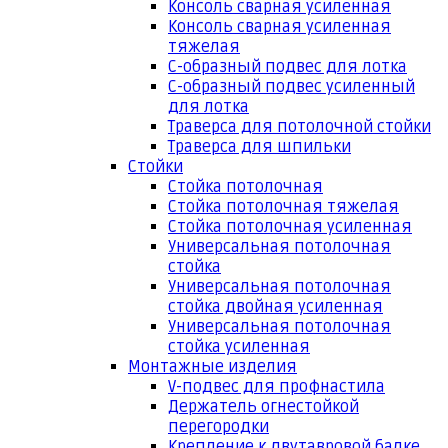
Консоль сварная усиленная
Консоль сварная усиленная
тяжелая
С-образный подвес для лотка
С-образный подвес усиленный
для лотка
Траверса для потолочной стойки
Траверса для шпильки
Стойки
Стойка потолочная
Стойка потолочная тяжелая
Стойка потолочная усиленная
Универсальная потолочная
стойка
Универсальная потолочная
стойка двойная усиленная
Универсальная потолочная
стойка усиленная
Монтажные изделия
V-подвес для профнастила
Держатель огнестойкой
перегородки
Крепление к двутавровой балке