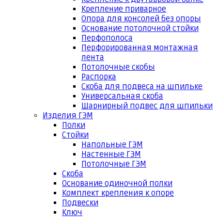
Крепление приварное
Опора для консолей без опоры
Основание потолочной стойки
Перфополоса
Перфорированная монтажная
лента
Потолочные скобы
Распорка
Скоба для подвеса на шпильке
Универсальная скоба
Шарнирный подвес для шпильки
Изделия ГЭМ
Полки
Стойки
Напольные ГЭМ
Настенные ГЭМ
Потолочные ГЭМ
Скоба
Основание одиночной полки
Комплект крепления к опоре
Подвески
Ключ