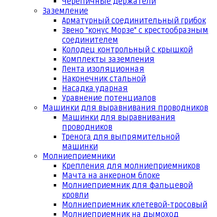
Черепичные держатели
Заземление
Арматурный соединительный грибок
Звено "конус Морзе" с крестообразным
соединителем
Колодец контрольный с крышкой
Комплекты заземления
Лента изоляционная
Наконечник стальной
Насадка ударная
Уравнение потенциалов
Машинки для выравнивания проводников
Машинки для выравнивания
проводников
Тренога для выпрямительной
машинки
Молниеприемники
Крепления для молниеприемников
Мачта на анкерном блоке
Молниеприемник для фальцевой
кровли
Молниеприемник клетевой-тросовый
Молниеприемник на дымоход