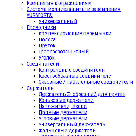
Крепления к ограждениям
Система молниезащиты и заземления
AURAFORT®
Универсальный
Проводники
Компенсирующие перемычки
Полоса
Пруток
Трос грозозащитный
Уголок
Соединители
Контрольные соединители
Крестообразные соединители
Сквозные / паралельные соединители
Держатели
Держатель Z- образный для прутка
Коньковые держатели
Натяжители, якоря
Прямые держатели
Угловые держатели
Универсальный держатель
Фальцевые держатели