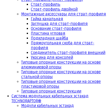
Страт-профиль
Страт-профиль двойной
Монтажные аксессуары для страт-профиля
Гайка канальная
Заглушка для страт-профиля
Основание страт-профиля
Пластина угловая
Подкладная шайба
Прямоугольная скоба для страт-
профиля
Соединитель страт-профиля внешний
Укосина для консолей
Типовые опорные конструкции на основе
алюминиевой опоры
Типовые опорные конструкции на основе
стальной опоры
Типовые опорные конструкции на основе
пластиковой опоры
Типовые опорные конструкции
Система модульных кабельных эстакад
TECHNORAPTOR®
Модули кабельных эстакад