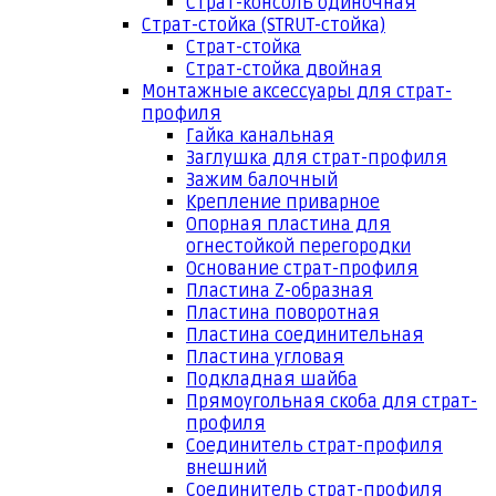
Страт-консоль одиночная
Страт-стойка (STRUT-стойка)
Страт-стойка
Страт-стойка двойная
Монтажные аксессуары для страт-
профиля
Гайка канальная
Заглушка для страт-профиля
Зажим балочный
Крепление приварное
Опорная пластина для
огнестойкой перегородки
Основание страт-профиля
Пластина Z-образная
Пластина поворотная
Пластина соединительная
Пластина угловая
Подкладная шайба
Прямоугольная скоба для страт-
профиля
Соединитель страт-профиля
внешний
Соединитель страт-профиля