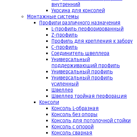
внутренний
Укосина для консолей
Монтажные системы
Профили различного назначения
L-профиль перфорированный
Z-профиль
Профиль для крепления к забору
С-профиль
Соединитель швеллера
Универсальный
поддерживающий профиль
Универсальный профиль
Универсальный профиль
усиленный
Швеллер
Швеллер тройная перфорация
Консоли
Консоль L-образная
Консоль без опоры
Консоль для потолочной стойки
Консоль с опорой
Консоль сварная