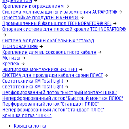
Изделия ГЭМ
Крепления к ограждениям
Система молниезащиты и заземления AURAFORT®
Огнестойкие продукты FIREFORT®
Промышленный фальшпол TECHNORAPTOR® RFL
Опорная система для плоской кровли TECHNORAPTOR®
Система модульных кабельных эстакад
TECHNORAPTOR®
Крепления для высоковольтного кабеля
Метизы
Крепеж
Экипировка монтажника ЭКСПЕРТ
СИСТЕМА для прокладки кабеля серии ПЛАСТ
Светотехника КМ Total Light
Светотехника КМ Total Light
Перфорированный лоток "Быстрый монтаж ПЛЮС"
Неперфорированный лоток "Быстрый монтаж ПЛЮС"
Перфорированный лоток "Стандарт ПЛЮС"
Неперфорированный лоток "Стандарт ПЛЮС"
Крышка лотка "ПЛЮС"
Крышка лотка