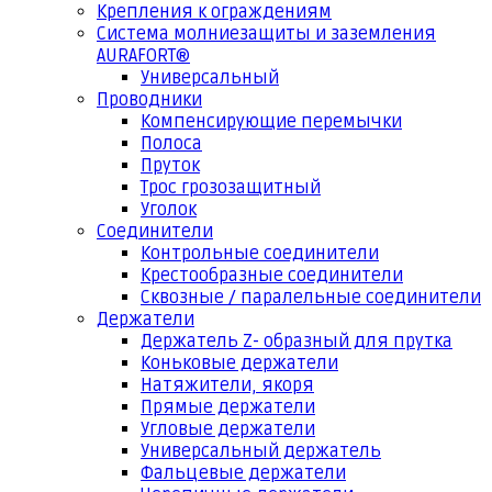
Крепления к ограждениям
Система молниезащиты и заземления
AURAFORT®
Универсальный
Проводники
Компенсирующие перемычки
Полоса
Пруток
Трос грозозащитный
Уголок
Соединители
Контрольные соединители
Крестообразные соединители
Сквозные / паралельные соединители
Держатели
Держатель Z- образный для прутка
Коньковые держатели
Натяжители, якоря
Прямые держатели
Угловые держатели
Универсальный держатель
Фальцевые держатели