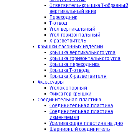
Ответвитель-крышка Т-образный
вертикальный вниз
Переходник
Т-отвод
Угол вертикальный
Угол горизонтальный
Х-разветвитель
Крышки фасонных изделий
Крышка вертикального угла
Крышка горизонтального угла
Крышка переходника
Крышка Т-отвода
Крышка Х-разветвителя
Аксессуары
Уголок опорный
Фиксатор крышки
Соединительная пластина
Соединительная пластина
Соединительная пластина
изменяемая
Усиливающая пластина на дно
Шарнирный соединитель