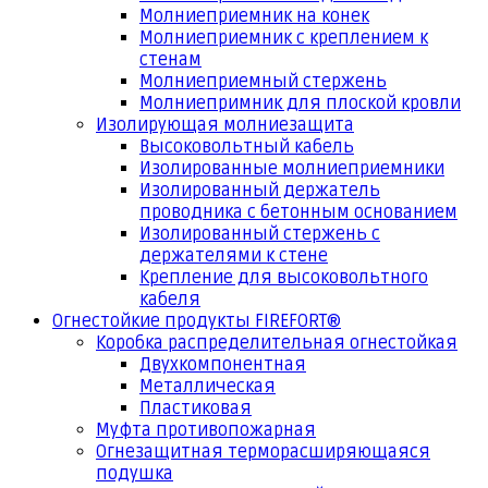
Молниеприемник на конек
Молниеприемник с креплением к
стенам
Молниеприемный стержень
Молниепримник для плоской кровли
Изолирующая молниезащита
Высоковольтный кабель
Изолированные молниеприемники
Изолированный держатель
проводника с бетонным основанием
Изолированный стержень с
держателями к стене
Крепление для высоковольтного
кабеля
Огнестойкие продукты FIREFORT®
Коробка распределительная огнестойкая
Двухкомпонентная
Металлическая
Пластиковая
Муфта противопожарная
Огнезащитная терморасширяющаяся
подушка