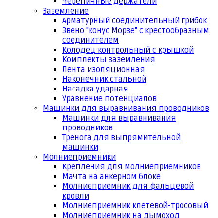
Черепичные держатели
Заземление
Арматурный соединительный грибок
Звено "конус Морзе" с крестообразным
соединителем
Колодец контрольный с крышкой
Комплекты заземления
Лента изоляционная
Наконечник стальной
Насадка ударная
Уравнение потенциалов
Машинки для выравнивания проводников
Машинки для выравнивания
проводников
Тренога для выпрямительной
машинки
Молниеприемники
Крепления для молниеприемников
Мачта на анкерном блоке
Молниеприемник для фальцевой
кровли
Молниеприемник клетевой-тросовый
Молниеприемник на дымоход