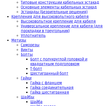
Типовые конструкции кабельных эстакад
Основные элементы кабельных эстакад
Эстакады (Безригельные решения)
Крепления для высоковольтного кабеля
Высоковольтное крепление для кабеля
Универсальное крепление для кабеля (для
прокладки в треугольник)
Уплотнитель
Метизы
Саморезы
Винты
Болты
Болт с полукруглой головкой и
квадратным подголовком
Т-болт
Шестигранный болт
Гайки
Гайка с фланцем
Гайка соединительная
Гайка шестигранная
Шайбы
Шайба