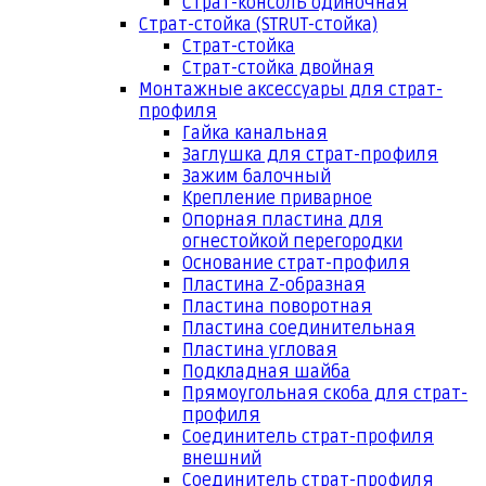
Страт-консоль одиночная
Страт-стойка (STRUT-стойка)
Страт-стойка
Страт-стойка двойная
Монтажные аксессуары для страт-
профиля
Гайка канальная
Заглушка для страт-профиля
Зажим балочный
Крепление приварное
Опорная пластина для
огнестойкой перегородки
Основание страт-профиля
Пластина Z-образная
Пластина поворотная
Пластина соединительная
Пластина угловая
Подкладная шайба
Прямоугольная скоба для страт-
профиля
Соединитель страт-профиля
внешний
Соединитель страт-профиля