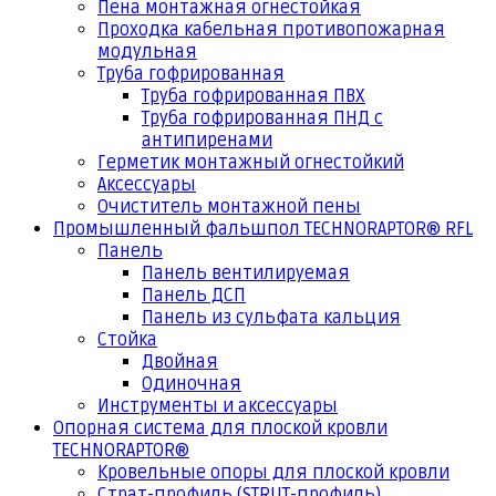
Пена монтажная огнестойкая
Проходка кабельная противопожарная
модульная
Труба гофрированная
Труба гофрированная ПВХ
Труба гофрированная ПНД с
антипиренами
Герметик монтажный огнестойкий
Аксессуары
Очиститель монтажной пены
Промышленный фальшпол TECHNORAPTOR® RFL
Панель
Панель вентилируемая
Панель ДСП
Панель из сульфата кальция
Стойка
Двойная
Одиночная
Инструменты и аксессуары
Опорная система для плоской кровли
TECHNORAPTOR®
Кровельные опоры для плоской кровли
Страт-профиль (STRUT-профиль)