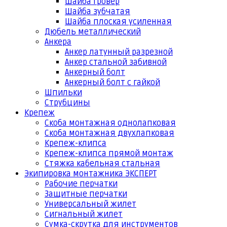
Шайба гровер
Шайба зубчатая
Шайба плоская усиленная
Дюбель металлический
Анкера
Анкер латунный разрезной
Анкер стальной забивной
Анкерный болт
Анкерный болт с гайкой
Шпильки
Струбцины
Крепеж
Скоба монтажная однолапковая
Скоба монтажная двухлапковая
Крепеж-клипса
Крепеж-клипса прямой монтаж
Стяжка кабельная стальная
Экипировка монтажника ЭКСПЕРТ
Рабочие перчатки
Защитные перчатки
Универсальный жилет
Сигнальный жилет
Сумка-скрутка для инструментов