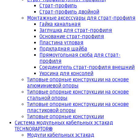
Страт-профиль
Страт-профиль двойной
Монтажные аксессуары для страт-профиля
Гайка канальная
Заглушка для страт-профиля
Основание страт-профиля
Пластина угловая
Подкладная шайба
Прямоугольная скоба для страт-
профиля
Соединитель страт-профиля внешний
Укосина для консолей
Типовые опорные конструкции на основе
алюминиевой опоры
Типовые опорные конструкции на основе
стальной опоры
Типовые опорные конструкции на основе
пластиковой опоры
Типовые опорные конструкции
Система модульных кабельных эстакад
TECHNORAPTOR®
Модули кабельных эстакад