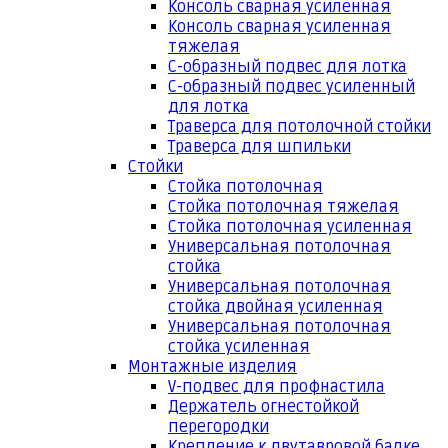
Консоль сварная усиленная
Консоль сварная усиленная
тяжелая
С-образный подвес для лотка
С-образный подвес усиленный
для лотка
Траверса для потолочной стойки
Траверса для шпильки
Стойки
Стойка потолочная
Стойка потолочная тяжелая
Стойка потолочная усиленная
Универсальная потолочная
стойка
Универсальная потолочная
стойка двойная усиленная
Универсальная потолочная
стойка усиленная
Монтажные изделия
V-подвес для профнастила
Держатель огнестойкой
перегородки
Крепление к двутавровой балке