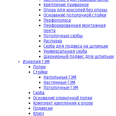
Крепление приварное
Опора для консолей без опоры
Основание потолочной стойки
Перфополоса
Перфорированная монтажная
лента
Потолочные скобы
Распорка
Скоба для подвеса на шпильке
Универсальная скоба
Шарнирный подвес для шпильки
Изделия ГЭМ
Полки
Стойки
Напольные ГЭМ
Настенные ГЭМ
Потолочные ГЭМ
Скоба
Основание одиночной полки
Комплект крепления к опоре
Подвески
Ключ