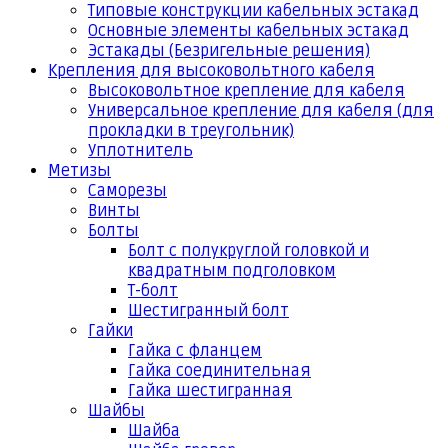
Типовые конструкции кабельных эстакад
Основные элементы кабельных эстакад
Эстакады (Безригельные решения)
Крепления для высоковольтного кабеля
Высоковольтное крепление для кабеля
Универсальное крепление для кабеля (для
прокладки в треугольник)
Уплотнитель
Метизы
Саморезы
Винты
Болты
Болт с полукруглой головкой и
квадратным подголовком
Т-болт
Шестигранный болт
Гайки
Гайка с фланцем
Гайка соединительная
Гайка шестигранная
Шайбы
Шайба