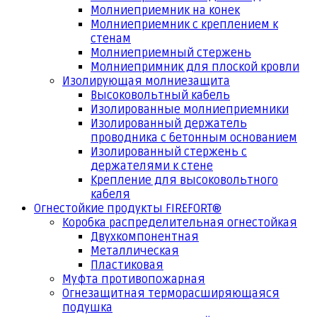
Молниеприемник на конек
Молниеприемник с креплением к
стенам
Молниеприемный стержень
Молниепримник для плоской кровли
Изолирующая молниезащита
Высоковольтный кабель
Изолированные молниеприемники
Изолированный держатель
проводника с бетонным основанием
Изолированный стержень с
держателями к стене
Крепление для высоковольтного
кабеля
Огнестойкие продукты FIREFORT®
Коробка распределительная огнестойкая
Двухкомпонентная
Металлическая
Пластиковая
Муфта противопожарная
Огнезащитная терморасширяющаяся
подушка