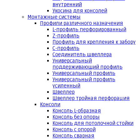
внутренний
Укосина для консолей
Монтажные системы
Профили различного назначения
L-профиль перфорированный
Z-профиль
Профиль для крепления к забору
С-профиль
Соединитель швеллера
Универсальный
поддерживающий профиль
Универсальный профиль
Универсальный профиль
усиленный
Швеллер
Швеллер тройная перфорация
Консоли
Консоль L-образная
Консоль без опоры
Консоль для потолочной стойки
Консоль с опорой
Консоль сварная