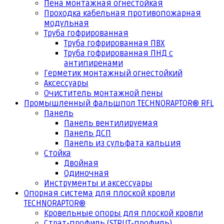
Пена монтажная огнестойкая
Проходка кабельная противопожарная
модульная
Труба гофрированная
Труба гофрированная ПВХ
Труба гофрированная ПНД с
антипиренами
Герметик монтажный огнестойкий
Аксессуары
Очиститель монтажной пены
Промышленный фальшпол TECHNORAPTOR® RFL
Панель
Панель вентилируемая
Панель ДСП
Панель из сульфата кальция
Стойка
Двойная
Одиночная
Инструменты и аксессуары
Опорная система для плоской кровли
TECHNORAPTOR®
Кровельные опоры для плоской кровли
Страт-профиль (STRUT-профиль)