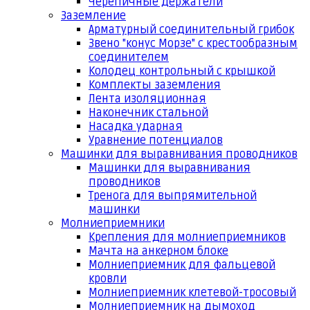
Черепичные держатели
Заземление
Арматурный соединительный грибок
Звено "конус Морзе" с крестообразным
соединителем
Колодец контрольный с крышкой
Комплекты заземления
Лента изоляционная
Наконечник стальной
Насадка ударная
Уравнение потенциалов
Машинки для выравнивания проводников
Машинки для выравнивания
проводников
Тренога для выпрямительной
машинки
Молниеприемники
Крепления для молниеприемников
Мачта на анкерном блоке
Молниеприемник для фальцевой
кровли
Молниеприемник клетевой-тросовый
Молниеприемник на дымоход