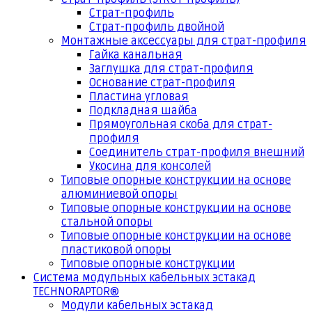
Страт-профиль
Страт-профиль двойной
Монтажные аксессуары для страт-профиля
Гайка канальная
Заглушка для страт-профиля
Основание страт-профиля
Пластина угловая
Подкладная шайба
Прямоугольная скоба для страт-
профиля
Соединитель страт-профиля внешний
Укосина для консолей
Типовые опорные конструкции на основе
алюминиевой опоры
Типовые опорные конструкции на основе
стальной опоры
Типовые опорные конструкции на основе
пластиковой опоры
Типовые опорные конструкции
Система модульных кабельных эстакад
TECHNORAPTOR®
Модули кабельных эстакад