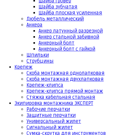
Шайба гровер
Шайба зубчатая
Шайба плоская усиленная
Дюбель металлический
Анкера
Анкер латунный разрезной
Анкер стальной забивной
Анкерный болт
Анкерный болт с гайкой
Шпильки
Струбцины
Крепеж
Скоба монтажная однолапковая
Скоба монтажная двухлапковая
Крепеж-клипса
Крепеж-клипса прямой монтаж
Стяжка кабельная стальная
Экипировка монтажника ЭКСПЕРТ
Рабочие перчатки
Защитные перчатки
Универсальный жилет
Сигнальный жилет
Сумка-скрутка для инструментов