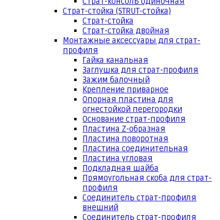
Страт-консоль одиночная
Страт-стойка (STRUT-стойка)
Страт-стойка
Страт-стойка двойная
Монтажные аксессуары для страт-
профиля
Гайка канальная
Заглушка для страт-профиля
Зажим балочный
Крепление приварное
Опорная пластина для
огнестойкой перегородки
Основание страт-профиля
Пластина Z-образная
Пластина поворотная
Пластина соединительная
Пластина угловая
Подкладная шайба
Прямоугольная скоба для страт-
профиля
Соединитель страт-профиля
внешний
Соединитель страт-профиля