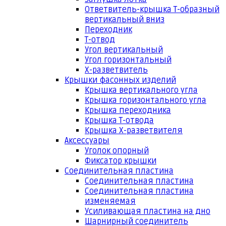
Ответвитель-крышка Т-образный
вертикальный вниз
Переходник
Т-отвод
Угол вертикальный
Угол горизонтальный
Х-разветвитель
Крышки фасонных изделий
Крышка вертикального угла
Крышка горизонтального угла
Крышка переходника
Крышка Т-отвода
Крышка Х-разветвителя
Аксессуары
Уголок опорный
Фиксатор крышки
Соединительная пластина
Соединительная пластина
Соединительная пластина
изменяемая
Усиливающая пластина на дно
Шарнирный соединитель