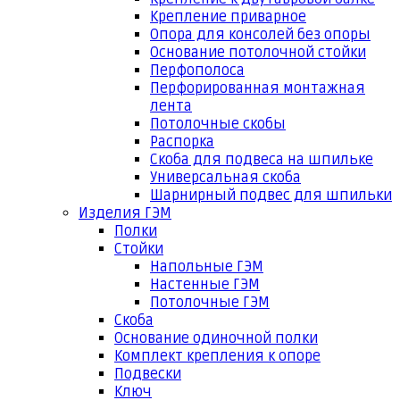
Крепление приварное
Опора для консолей без опоры
Основание потолочной стойки
Перфополоса
Перфорированная монтажная
лента
Потолочные скобы
Распорка
Скоба для подвеса на шпильке
Универсальная скоба
Шарнирный подвес для шпильки
Изделия ГЭМ
Полки
Стойки
Напольные ГЭМ
Настенные ГЭМ
Потолочные ГЭМ
Скоба
Основание одиночной полки
Комплект крепления к опоре
Подвески
Ключ