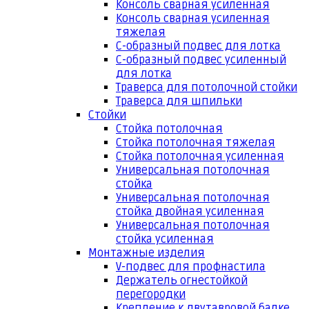
Консоль сварная усиленная
Консоль сварная усиленная
тяжелая
С-образный подвес для лотка
С-образный подвес усиленный
для лотка
Траверса для потолочной стойки
Траверса для шпильки
Стойки
Стойка потолочная
Стойка потолочная тяжелая
Стойка потолочная усиленная
Универсальная потолочная
стойка
Универсальная потолочная
стойка двойная усиленная
Универсальная потолочная
стойка усиленная
Монтажные изделия
V-подвес для профнастила
Держатель огнестойкой
перегородки
Крепление к двутавровой балке