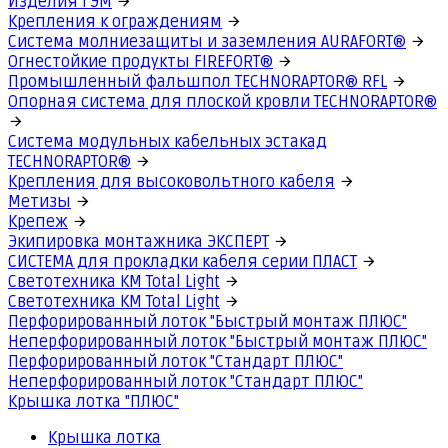
Изделия ГЭМ
Крепления к ограждениям
Система молниезащиты и заземления AURAFORT®
Огнестойкие продукты FIREFORT®
Промышленный фальшпол TECHNORAPTOR® RFL
Опорная система для плоской кровли TECHNORAPTOR®
Система модульных кабельных эстакад
TECHNORAPTOR®
Крепления для высоковольтного кабеля
Метизы
Крепеж
Экипировка монтажника ЭКСПЕРТ
СИСТЕМА для прокладки кабеля серии ПЛАСТ
Светотехника КМ Total Light
Светотехника КМ Total Light
Перфорированный лоток "Быстрый монтаж ПЛЮС"
Неперфорированный лоток "Быстрый монтаж ПЛЮС"
Перфорированный лоток "Стандарт ПЛЮС"
Неперфорированный лоток "Стандарт ПЛЮС"
Крышка лотка "ПЛЮС"
Крышка лотка