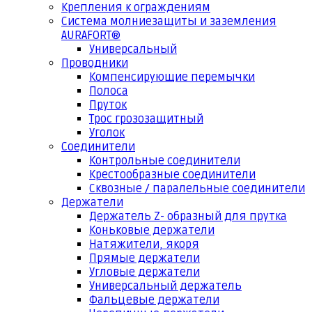
Крепления к ограждениям
Система молниезащиты и заземления
AURAFORT®
Универсальный
Проводники
Компенсирующие перемычки
Полоса
Пруток
Трос грозозащитный
Уголок
Соединители
Контрольные соединители
Крестообразные соединители
Сквозные / паралельные соединители
Держатели
Держатель Z- образный для прутка
Коньковые держатели
Натяжители, якоря
Прямые держатели
Угловые держатели
Универсальный держатель
Фальцевые держатели