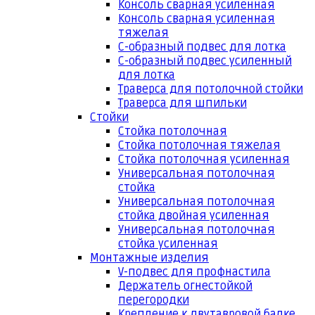
Консоль сварная усиленная
Консоль сварная усиленная
тяжелая
С-образный подвес для лотка
С-образный подвес усиленный
для лотка
Траверса для потолочной стойки
Траверса для шпильки
Стойки
Стойка потолочная
Стойка потолочная тяжелая
Стойка потолочная усиленная
Универсальная потолочная
стойка
Универсальная потолочная
стойка двойная усиленная
Универсальная потолочная
стойка усиленная
Монтажные изделия
V-подвес для профнастила
Держатель огнестойкой
перегородки
Крепление к двутавровой балке