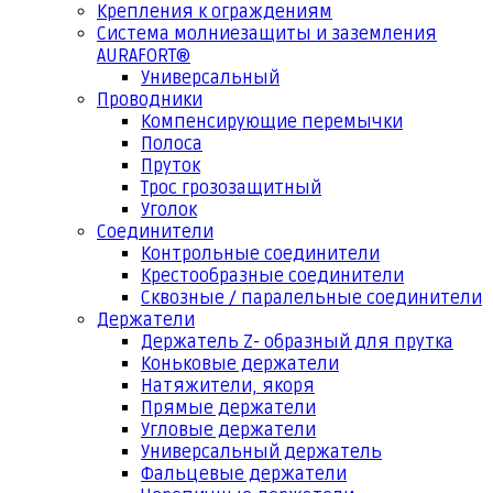
Крепления к ограждениям
Система молниезащиты и заземления
AURAFORT®
Универсальный
Проводники
Компенсирующие перемычки
Полоса
Пруток
Трос грозозащитный
Уголок
Соединители
Контрольные соединители
Крестообразные соединители
Сквозные / паралельные соединители
Держатели
Держатель Z- образный для прутка
Коньковые держатели
Натяжители, якоря
Прямые держатели
Угловые держатели
Универсальный держатель
Фальцевые держатели