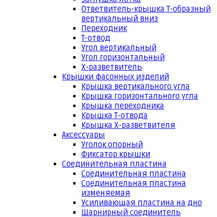
Ответвитель-крышка Т-образный
вертикальный вниз
Переходник
Т-отвод
Угол вертикальный
Угол горизонтальный
Х-разветвитель
Крышки фасонных изделий
Крышка вертикального угла
Крышка горизонтального угла
Крышка переходника
Крышка Т-отвода
Крышка Х-разветвителя
Аксессуары
Уголок опорный
Фиксатор крышки
Соединительная пластина
Соединительная пластина
Соединительная пластина
изменяемая
Усиливающая пластина на дно
Шарнирный соединитель