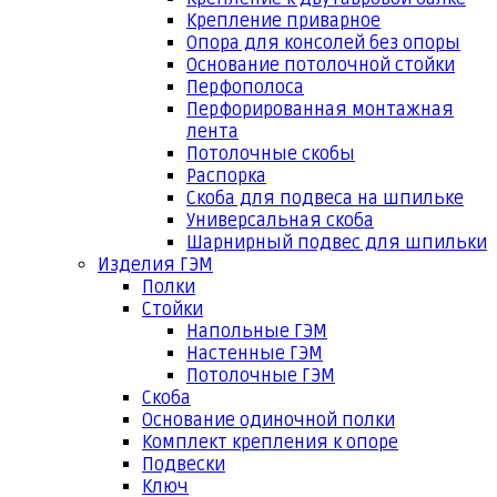
Крепление приварное
Опора для консолей без опоры
Основание потолочной стойки
Перфополоса
Перфорированная монтажная
лента
Потолочные скобы
Распорка
Скоба для подвеса на шпильке
Универсальная скоба
Шарнирный подвес для шпильки
Изделия ГЭМ
Полки
Стойки
Напольные ГЭМ
Настенные ГЭМ
Потолочные ГЭМ
Скоба
Основание одиночной полки
Комплект крепления к опоре
Подвески
Ключ