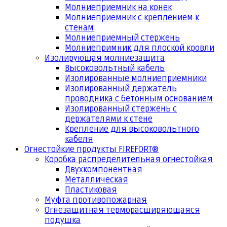
Молниеприемник на конек
Молниеприемник с креплением к
стенам
Молниеприемный стержень
Молниепримник для плоской кровли
Изолирующая молниезащита
Высоковольтный кабель
Изолированные молниеприемники
Изолированный держатель
проводника с бетонным основанием
Изолированный стержень с
держателями к стене
Крепление для высоковольтного
кабеля
Огнестойкие продукты FIREFORT®
Коробка распределительная огнестойкая
Двухкомпонентная
Металлическая
Пластиковая
Муфта противопожарная
Огнезащитная терморасширяющаяся
подушка