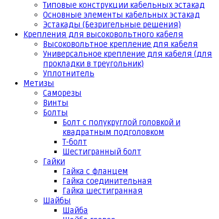
Типовые конструкции кабельных эстакад
Основные элементы кабельных эстакад
Эстакады (Безригельные решения)
Крепления для высоковольтного кабеля
Высоковольтное крепление для кабеля
Универсальное крепление для кабеля (для
прокладки в треугольник)
Уплотнитель
Метизы
Саморезы
Винты
Болты
Болт с полукруглой головкой и
квадратным подголовком
Т-болт
Шестигранный болт
Гайки
Гайка с фланцем
Гайка соединительная
Гайка шестигранная
Шайбы
Шайба