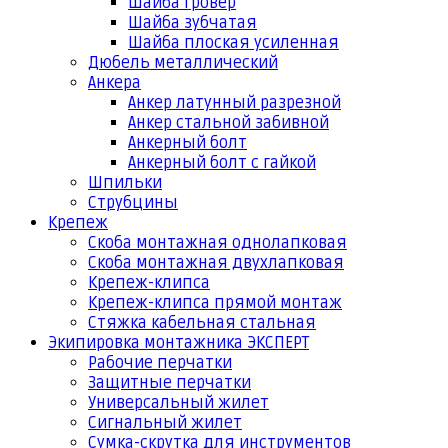
Шайба гровер
Шайба зубчатая
Шайба плоская усиленная
Дюбель металлический
Анкера
Анкер латунный разрезной
Анкер стальной забивной
Анкерный болт
Анкерный болт с гайкой
Шпильки
Струбцины
Крепеж
Скоба монтажная однолапковая
Скоба монтажная двухлапковая
Крепеж-клипса
Крепеж-клипса прямой монтаж
Стяжка кабельная стальная
Экипировка монтажника ЭКСПЕРТ
Рабочие перчатки
Защитные перчатки
Универсальный жилет
Сигнальный жилет
Сумка-скрутка для инструментов