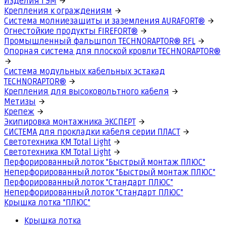
Изделия ГЭМ
Крепления к ограждениям
Система молниезащиты и заземления AURAFORT®
Огнестойкие продукты FIREFORT®
Промышленный фальшпол TECHNORAPTOR® RFL
Опорная система для плоской кровли TECHNORAPTOR®
Система модульных кабельных эстакад
TECHNORAPTOR®
Крепления для высоковольтного кабеля
Метизы
Крепеж
Экипировка монтажника ЭКСПЕРТ
СИСТЕМА для прокладки кабеля серии ПЛАСТ
Светотехника КМ Total Light
Светотехника КМ Total Light
Перфорированный лоток "Быстрый монтаж ПЛЮС"
Неперфорированный лоток "Быстрый монтаж ПЛЮС"
Перфорированный лоток "Стандарт ПЛЮС"
Неперфорированный лоток "Стандарт ПЛЮС"
Крышка лотка "ПЛЮС"
Крышка лотка