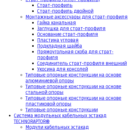
Страт-профиль
Страт-профиль двойной
Монтажные аксессуары для страт-профиля
Гайка канальная
Заглушка для страт-профиля
Основание страт-профиля
Пластина угловая
Подкладная шайба
Прямоугольная скоба для страт-
профиля
Соединитель страт-профиля внешний
Укосина для консолей
Типовые опорные конструкции на основе
алюминиевой опоры
Типовые опорные конструкции на основе
стальной опоры
Типовые опорные конструкции на основе
пластиковой опоры
Типовые опорные конструкции
Система модульных кабельных эстакад
TECHNORAPTOR®
Модули кабельных эстакад