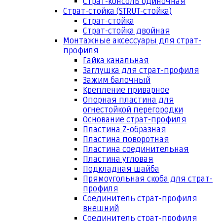
Страт-консоль одиночная
Страт-стойка (STRUT-стойка)
Страт-стойка
Страт-стойка двойная
Монтажные аксессуары для страт-
профиля
Гайка канальная
Заглушка для страт-профиля
Зажим балочный
Крепление приварное
Опорная пластина для
огнестойкой перегородки
Основание страт-профиля
Пластина Z-образная
Пластина поворотная
Пластина соединительная
Пластина угловая
Подкладная шайба
Прямоугольная скоба для страт-
профиля
Соединитель страт-профиля
внешний
Соединитель страт-профиля