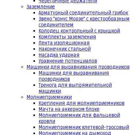
Черепичные держатели
Заземление
Арматурный соединительный грибок
Звено "конус Морзе" с крестообразным
соединителем
Колодец контрольный с крышкой
Комплекты заземления
Лента изоляционная
Наконечник стальной
Насадка ударная
Уравнение потенциалов
Машинки для выравнивания проводников
Машинки для выравнивания
проводников
Тренога для выпрямительной
машинки
Молниеприемники
Крепления для молниеприемников
Мачта на анкерном блоке
Молниеприемник для фальцевой
кровли
Молниеприемник клетевой-тросовый
Молниеприемник на дымоход