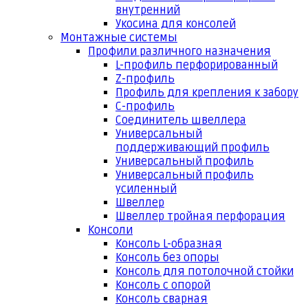
внутренний
Укосина для консолей
Монтажные системы
Профили различного назначения
L-профиль перфорированный
Z-профиль
Профиль для крепления к забору
С-профиль
Соединитель швеллера
Универсальный
поддерживающий профиль
Универсальный профиль
Универсальный профиль
усиленный
Швеллер
Швеллер тройная перфорация
Консоли
Консоль L-образная
Консоль без опоры
Консоль для потолочной стойки
Консоль с опорой
Консоль сварная