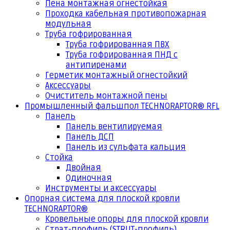
Пена монтажная огнестойкая
Проходка кабельная противопожарная
модульная
Труба гофрированная
Труба гофрированная ПВХ
Труба гофрированная ПНД с
антипиренами
Герметик монтажный огнестойкий
Аксессуары
Очиститель монтажной пены
Промышленный фальшпол TECHNORAPTOR® RFL
Панель
Панель вентилируемая
Панель ДСП
Панель из сульфата кальция
Стойка
Двойная
Одиночная
Инструменты и аксессуары
Опорная система для плоской кровли
TECHNORAPTOR®
Кровельные опоры для плоской кровли
Страт-профиль (STRUT-профиль)