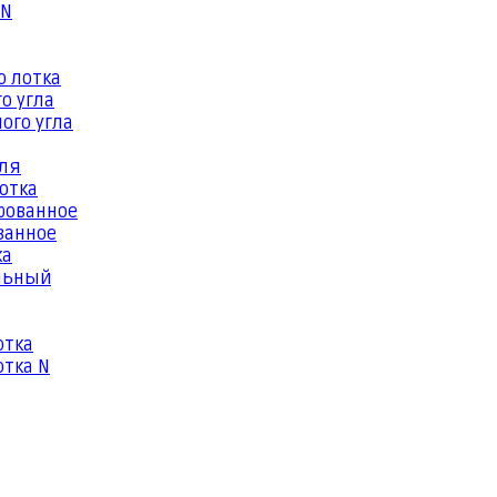
 N
о лотка
о угла
ого угла
еля
отка
рованное
ванное
ка
льный
отка
тка N