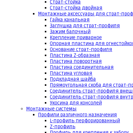
Страт-стойка
Страт-стойка двойная
Монтажные аксессуары для страт-про
Гайка канальная
Заглушка для страт-профиля
Зажим балочный
Крепление приварное
Опорная пластина для огнестойко
Основание страт-профиля
Пластина Z-образная
Пластина поворотная
Пластина соединительная
Пластина угловая
Подкладная шайба
Прямоугольная скоба для страт-
Соединитель страт-профиля вне
Соединитель страт-профиля внут
Укосина для консолей
Монтажные системы
Профили различного назначения
L-профиль перфорированный
Z-профиль
Профиль для крепления к забору