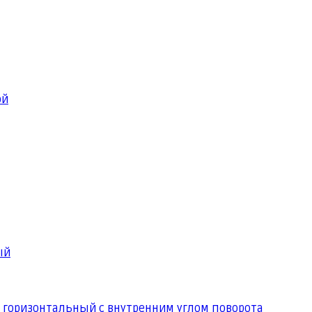
ой
ый
 горизонтальный с внутренним углом поворота