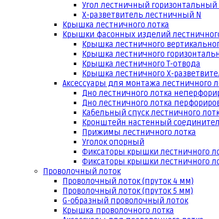
Угол лестничный горизонтальный
Х-разветвитель лестничный N
Крышка лестничного лотка
Крышки фасонных изделий лестничног
Крышка лестничного вертикальног
Крышка лестничного горизонтальн
Крышка лестничного Т-отвода
Крышка лестничного Х-разветвит
Аксессуары для монтажа лестничного л
Дно лестничного лотка неперфори
Дно лестничного лотка перфориро
Кабельный спуск лестничного лот
Кронштейн настенный соедините
Прижимы лестничного лотка
Уголок опорный
Фиксаторы крышки лестничного л
Фиксаторы крышки лестничного ло
Проволочный лоток
Проволочный лоток (пруток 4 мм)
Проволочный лоток (пруток 5 мм)
G-образный проволочный лоток
Крышка проволочного лотка