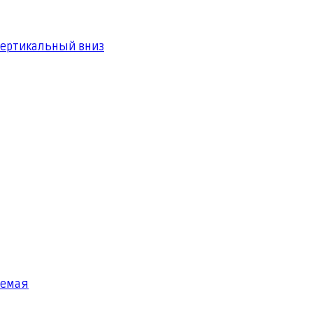
вертикальный вниз
яемая