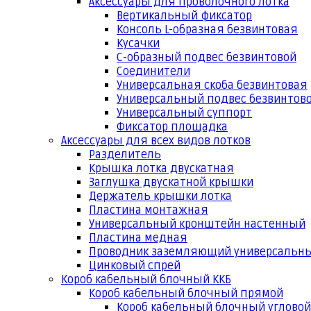
Аксессуары для проволочного лотка
Вертикальный фиксатор
Консоль L-образная безвинтовая
Кусачки
С-образный подвес безвинтовой
Соединители
Универсальная скоба безвинтовая
Универсальный подвес безвинтов
Универсальный суппорт
Фиксатор площадка
Аксессуары для всех видов лотков
Разделитель
Крышка лотка двускатная
Заглушка двускатной крышки
Держатель крышки лотка
Пластина монтажная
Универсальный кронштейн настенный
Пластина медная
Проводник заземляющий универсальн
Цинковый спрей
Короб кабельный блочный ККБ
Короб кабельный блочный прямой
Короб кабельный блочный угловой