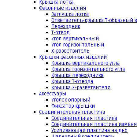
Крышка лотка
Фасонные изделия
Заглушка лотка
Ответвитель-крышка Т-образный 
Переходник
Т-отвод
Угол вертикальный
Угол горизонтальный
Х-разветвитель
Крышки фасонных изделий
Крышка вертикального угла
Крышка горизонтального угла
Крышка переходника
Крышка Т-отвода
Крышка Х-разветвителя
Аксессуары
Уголок опорный
Фиксатор крышки
Соединительная пластина
Соединительная пластина
Соединительная пластина измен
Усиливающая пластина на дно
Шарнирный соединитель