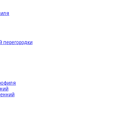
филя
й перегородки
профиля
шний
ренний