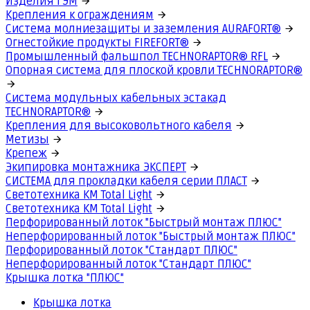
Изделия ГЭМ
Крепления к ограждениям
Система молниезащиты и заземления AURAFORT®
Огнестойкие продукты FIREFORT®
Промышленный фальшпол TECHNORAPTOR® RFL
Опорная система для плоской кровли TECHNORAPTOR®
Система модульных кабельных эстакад
TECHNORAPTOR®
Крепления для высоковольтного кабеля
Метизы
Крепеж
Экипировка монтажника ЭКСПЕРТ
СИСТЕМА для прокладки кабеля серии ПЛАСТ
Светотехника КМ Total Light
Светотехника КМ Total Light
Перфорированный лоток "Быстрый монтаж ПЛЮС"
Неперфорированный лоток "Быстрый монтаж ПЛЮС"
Перфорированный лоток "Стандарт ПЛЮС"
Неперфорированный лоток "Стандарт ПЛЮС"
Крышка лотка "ПЛЮС"
Крышка лотка