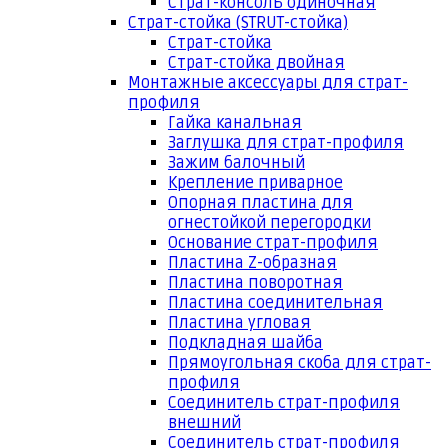
Страт-консоль одиночная
Страт-стойка (STRUT-стойка)
Страт-стойка
Страт-стойка двойная
Монтажные аксессуары для страт-
профиля
Гайка канальная
Заглушка для страт-профиля
Зажим балочный
Крепление приварное
Опорная пластина для
огнестойкой перегородки
Основание страт-профиля
Пластина Z-образная
Пластина поворотная
Пластина соединительная
Пластина угловая
Подкладная шайба
Прямоугольная скоба для страт-
профиля
Соединитель страт-профиля
внешний
Соединитель страт-профиля