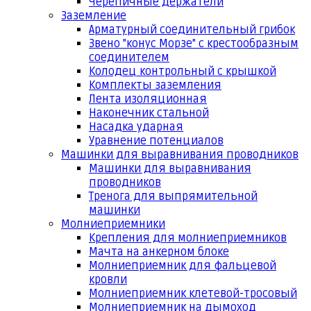
Черепичные держатели
Заземление
Арматурный соединительный грибок
Звено "конус Морзе" с крестообразным
соединителем
Колодец контрольный с крышкой
Комплекты заземления
Лента изоляционная
Наконечник стальной
Насадка ударная
Уравнение потенциалов
Машинки для выравнивания проводников
Машинки для выравнивания
проводников
Тренога для выпрямительной
машинки
Молниеприемники
Крепления для молниеприемников
Мачта на анкерном блоке
Молниеприемник для фальцевой
кровли
Молниеприемник клетевой-тросовый
Молниеприемник на дымоход