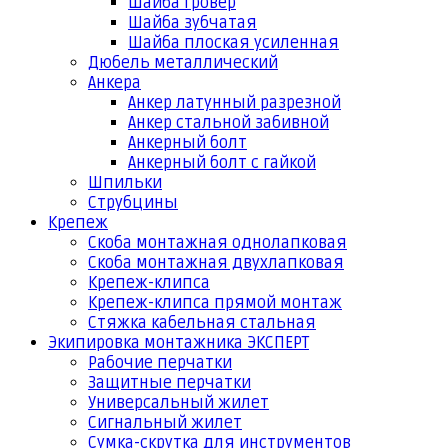
Шайба гровер
Шайба зубчатая
Шайба плоская усиленная
Дюбель металлический
Анкера
Анкер латунный разрезной
Анкер стальной забивной
Анкерный болт
Анкерный болт с гайкой
Шпильки
Струбцины
Крепеж
Скоба монтажная однолапковая
Скоба монтажная двухлапковая
Крепеж-клипса
Крепеж-клипса прямой монтаж
Стяжка кабельная стальная
Экипировка монтажника ЭКСПЕРТ
Рабочие перчатки
Защитные перчатки
Универсальный жилет
Сигнальный жилет
Сумка-скрутка для инструментов