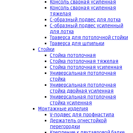
Консоль сварная усиленная
Консоль сварная усиленная
тяжелая
С-образный подвес для лотка
С-образный подвес усиленный
для лотка
Траверса для потолочной стойки
Траверса для шпильки
Стойки
Стойка потолочная
Стойка потолочная тяжелая
Стойка потолочная усиленная
Универсальная потолочная
стойка
Универсальная потолочная
стойка двойная усиленная
Универсальная потолочная
стойка усиленная
Монтажные изделия
V-подвес для профнастила
Держатель огнестойкой
перегородки
Крепление к двутавровой балке