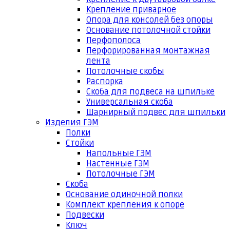
Крепление приварное
Опора для консолей без опоры
Основание потолочной стойки
Перфополоса
Перфорированная монтажная
лента
Потолочные скобы
Распорка
Скоба для подвеса на шпильке
Универсальная скоба
Шарнирный подвес для шпильки
Изделия ГЭМ
Полки
Стойки
Напольные ГЭМ
Настенные ГЭМ
Потолочные ГЭМ
Скоба
Основание одиночной полки
Комплект крепления к опоре
Подвески
Ключ