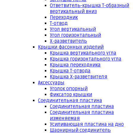
Ответвитель-крышка Т-образный
вертикальный вниз
Переходник
Т-отвод
Угол вертикальный
Угол горизонтальный
Х-разветвитель
Крышки фасонных изделий
Крышка вертикального угла
Крышка горизонтального угла
Крышка переходника
Крышка Т-отвода
Крышка Х-разветвителя
Аксессуары
Уголок опорный
Фиксатор крышки
Соединительная пластина
Соединительная пластина
Соединительная пластина
изменяемая
Усиливающая пластина на дно
Шарнирный соединитель