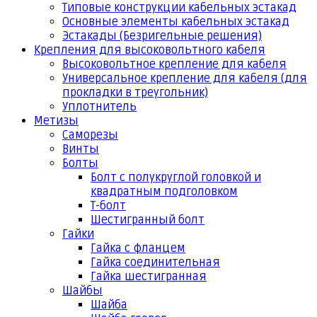
Типовые конструкции кабельных эстакад
Основные элементы кабельных эстакад
Эстакады (Безригельные решения)
Крепления для высоковольтного кабеля
Высоковольтное крепление для кабеля
Универсальное крепление для кабеля (для
прокладки в треугольник)
Уплотнитель
Метизы
Саморезы
Винты
Болты
Болт с полукруглой головкой и
квадратным подголовком
Т-болт
Шестигранный болт
Гайки
Гайка с фланцем
Гайка соединительная
Гайка шестигранная
Шайбы
Шайба