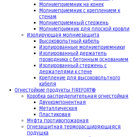
Молниеприемник на конек
Молниеприемник с креплением к
стенам
Молниеприемный стержень
Молниепримник для плоской кровли
Изолирующая молниезащита
Высоковольтный кабель
Изолированные молниеприемники
Изолированный держатель
проводника с бетонным основанием
Изолированный стержень с
держателями к стене
Крепление для высоковольтного
кабеля
Огнестойкие продукты FIREFORT®
Коробка распределительная огнестойкая
Двухкомпонентная
Металлическая
Пластиковая
Муфта противопожарная
Огнезащитная терморасширяющаяся
подушка