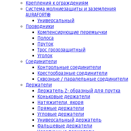
Крепления к ограждениям
Система молниезащиты и заземления
AURAFORT®
Универсальный
Проводники
Компенсирующие перемычки
Полоса
Пруток
Трос грозозащитный
Уголок
Соединители
Контрольные соединители
Крестообразные соединители
Сквозные / паралельные соединители
Держатели
Держатель Z- образный для прутка
Коньковые держатели
Натяжители, якоря
Прямые держатели
Угловые держатели
Универсальный держатель
Фальцевые держатели