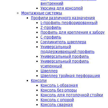
внутренний
Укосина для консолей
Монтажные системы
Профили различного назначения
L-профиль перфорированный
Z-профиль
Профиль для крепления к забору
С-профиль
Соединитель швеллера
Универсальный
поддерживающий профиль
Универсальный профиль
Универсальный профиль
усиленный
Швеллер
Швеллер тройная перфорация
Консоли
Консоль L-образная
Консоль без опоры
Консоль для потолочной стойки
Консоль с опорой
Консоль сварная