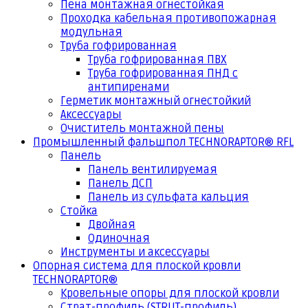
Пена монтажная огнестойкая
Проходка кабельная противопожарная
модульная
Труба гофрированная
Труба гофрированная ПВХ
Труба гофрированная ПНД с
антипиренами
Герметик монтажный огнестойкий
Аксессуары
Очиститель монтажной пены
Промышленный фальшпол TECHNORAPTOR® RFL
Панель
Панель вентилируемая
Панель ДСП
Панель из сульфата кальция
Стойка
Двойная
Одиночная
Инструменты и аксессуары
Опорная система для плоской кровли
TECHNORAPTOR®
Кровельные опоры для плоской кровли
Страт-профиль (STRUT-профиль)