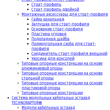
Страт-профиль
Страт-профиль двойной
Монтажные аксессуары для страт-профиля
Гайка канальная
Заглушка для страт-профиля
Основание страт-профиля
Пластина угловая
Подкладная шайба
Прямоугольная скоба для страт-
профиля
Соединитель страт-профиля внешний
Укосина для консолей
Типовые опорные конструкции на основе
алюминиевой опоры
Типовые опорные конструкции на основе
стальной опоры
Типовые опорные конструкции на основе
пластиковой опоры
Типовые опорные конструкции
Система модульных кабельных эстакад
TECHNORAPTOR®
Модули кабельных эстакад