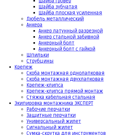
Шайба гровер
Шайба зубчатая
Шайба плоская усиленная
Дюбель металлический
Анкера
Анкер латунный разрезной
Анкер стальной забивной
Анкерный болт
Анкерный болт с гайкой
Шпильки
Струбцины
Крепеж
Скоба монтажная однолапковая
Скоба монтажная двухлапковая
Крепеж-клипса
Крепеж-клипса прямой монтаж
Стяжка кабельная стальная
Экипировка монтажника ЭКСПЕРТ
Рабочие перчатки
Защитные перчатки
Универсальный жилет
Сигнальный жилет
Сумка-скрутка для инструментов