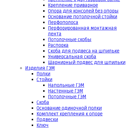
Крепление приварное
Опора для консолей без опоры
Основание потолочной стойки
Перфополоса
Перфорированная монтажная
лента
Потолочные скобы
Распорка
Скоба для подвеса на шпильке
Универсальная скоба
Шарнирный подвес для шпильки
Изделия ГЭМ
Полки
Стойки
Напольные ГЭМ
Настенные ГЭМ
Потолочные ГЭМ
Скоба
Основание одиночной полки
Комплект крепления к опоре
Подвески
Ключ