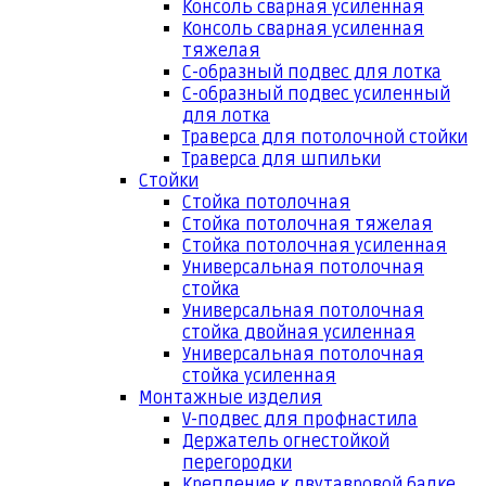
Консоль сварная усиленная
Консоль сварная усиленная
тяжелая
С-образный подвес для лотка
С-образный подвес усиленный
для лотка
Траверса для потолочной стойки
Траверса для шпильки
Стойки
Стойка потолочная
Стойка потолочная тяжелая
Стойка потолочная усиленная
Универсальная потолочная
стойка
Универсальная потолочная
стойка двойная усиленная
Универсальная потолочная
стойка усиленная
Монтажные изделия
V-подвес для профнастила
Держатель огнестойкой
перегородки
Крепление к двутавровой балке