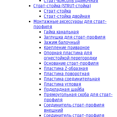
Страт-консоль одиночная
Страт-стойка (STRUT-стойка)
Страт-стойка
Страт-стойка двойная
Монтажные аксессуары для страт-
профиля
Гайка канальная
Заглушка для страт-профиля
Зажим балочный
Крепление приварное
Опорная пластина для
огнестойкой перегородки
Основание страт-профиля
Пластина Z-образная
Пластина поворотная
Пластина соединительная
Пластина угловая
Подкладная шайба
Прямоугольная скоба для страт-
профиля
Соединитель страт-профиля
внешний
Соединитель страт-профиля