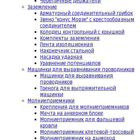
Черепичные держатели
Заземление
Арматурный соединительный грибок
Звено "конус Морзе" с крестообразным
соединителем
Колодец контрольный с крышкой
Комплекты заземления
Лента изоляционная
Наконечник стальной
Насадка ударная
Уравнение потенциалов
Машинки для выравнивания проводников
Машинки для выравнивания
проводников
Тренога для выпрямительной
машинки
Молниеприемники
Крепления для молниеприемников
Мачта на анкерном блоке
Молниеприемник для фальцевой
кровли
Молниеприемник клетевой-тросовый
Молниеприемник на дымоход