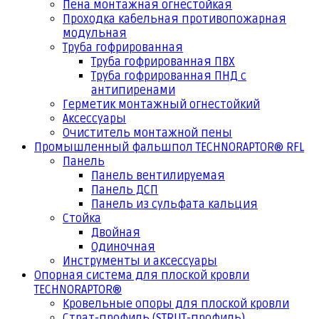
Пена монтажная огнестойкая
Проходка кабельная противопожарная
модульная
Труба гофрированная
Труба гофрированная ПВХ
Труба гофрированная ПНД с
антипиренами
Герметик монтажный огнестойкий
Аксессуары
Очиститель монтажной пены
Промышленный фальшпол TECHNORAPTOR® RFL
Панель
Панель вентилируемая
Панель ДСП
Панель из сульфата кальция
Стойка
Двойная
Одиночная
Инструменты и аксессуары
Опорная система для плоской кровли
TECHNORAPTOR®
Кровельные опоры для плоской кровли
Страт-профиль (STRUT-профиль)