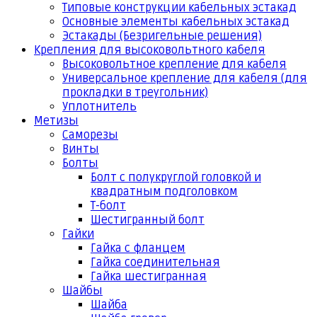
Типовые конструкции кабельных эстакад
Основные элементы кабельных эстакад
Эстакады (Безригельные решения)
Крепления для высоковольтного кабеля
Высоковольтное крепление для кабеля
Универсальное крепление для кабеля (для
прокладки в треугольник)
Уплотнитель
Метизы
Саморезы
Винты
Болты
Болт с полукруглой головкой и
квадратным подголовком
Т-болт
Шестигранный болт
Гайки
Гайка с фланцем
Гайка соединительная
Гайка шестигранная
Шайбы
Шайба