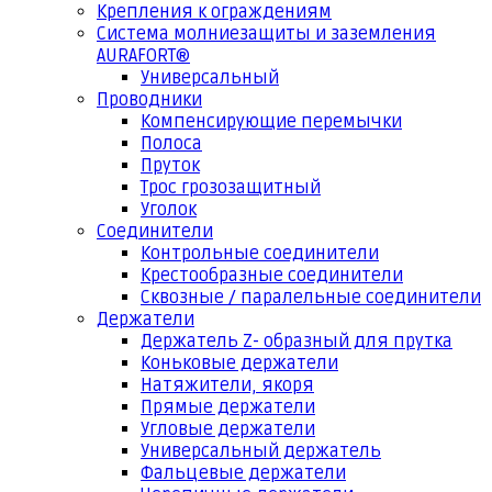
Крепления к ограждениям
Система молниезащиты и заземления
AURAFORT®
Универсальный
Проводники
Компенсирующие перемычки
Полоса
Пруток
Трос грозозащитный
Уголок
Соединители
Контрольные соединители
Крестообразные соединители
Сквозные / паралельные соединители
Держатели
Держатель Z- образный для прутка
Коньковые держатели
Натяжители, якоря
Прямые держатели
Угловые держатели
Универсальный держатель
Фальцевые держатели