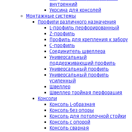
внутренний
Укосина для консолей
Монтажные системы
Профили различного назначения
L-профиль перфорированный
Z-профиль
Профиль для крепления к забору
С-профиль
Соединитель швеллера
Универсальный
поддерживающий профиль
Универсальный профиль
Универсальный профиль
усиленный
Швеллер
Швеллер тройная перфорация
Консоли
Консоль L-образная
Консоль без опоры
Консоль для потолочной стойки
Консоль с опорой
Консоль сварная