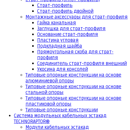
Страт-профиль
Страт-профиль двойной
Монтажные аксессуары для страт-профиля
Гайка канальная
Заглушка для страт-профиля
Основание страт-профиля
Пластина угловая
Подкладная шайба
Прямоугольная скоба для страт-
профиля
Соединитель страт-профиля внешний
Укосина для консолей
Типовые опорные конструкции на основе
алюминиевой опоры
Типовые опорные конструкции на основе
стальной опоры
Типовые опорные конструкции на основе
пластиковой опоры
Типовые опорные конструкции
Система модульных кабельных эстакад
TECHNORAPTOR®
Модули кабельных эстакад