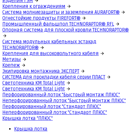
Изделия ГЭМ
Крепления к ограждениям
Система молниезащиты и заземления AURAFORT®
Огнестойкие продукты FIREFORT®
Промышленный фальшпол TECHNORAPTOR® RFL
Опорная система для плоской кровли TECHNORAPTOR®
Система модульных кабельных эстакад
TECHNORAPTOR®
Крепления для высоковольтного кабеля
Метизы
Крепеж
Экипировка монтажника ЭКСПЕРТ
СИСТЕМА для прокладки кабеля серии ПЛАСТ
Светотехника КМ Total Light
Светотехника КМ Total Light
Перфорированный лоток "Быстрый монтаж ПЛЮС"
Неперфорированный лоток "Быстрый монтаж ПЛЮС"
Перфорированный лоток "Стандарт ПЛЮС"
Неперфорированный лоток "Стандарт ПЛЮС"
Крышка лотка "ПЛЮС"
Крышка лотка