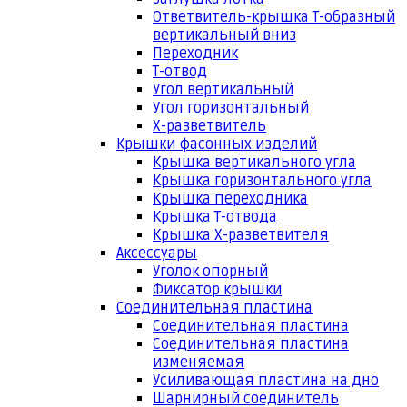
Ответвитель-крышка Т-образный
вертикальный вниз
Переходник
Т-отвод
Угол вертикальный
Угол горизонтальный
Х-разветвитель
Крышки фасонных изделий
Крышка вертикального угла
Крышка горизонтального угла
Крышка переходника
Крышка Т-отвода
Крышка Х-разветвителя
Аксессуары
Уголок опорный
Фиксатор крышки
Соединительная пластина
Соединительная пластина
Соединительная пластина
изменяемая
Усиливающая пластина на дно
Шарнирный соединитель