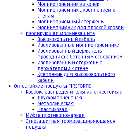
Молниеприемник на конек
Молниеприемник с креплением к
стенам
Молниеприемный стержень
Молниепримник для плоской кровли
Изолирующая молниезащита
Высоковольтный кабель
Изолированные молниеприемники
Изолированный держатель
проводника с бетонным основанием
Изолированный стержень с
держателями к стене
Крепление для высоковольтного
кабеля
Огнестойкие продукты FIREFORT®
Коробка распределительная огнестойкая
Двухкомпонентная
Металлическая
Пластиковая
Муфта противопожарная
Огнезащитная терморасширяющаяся
подушка