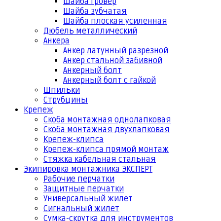
Шайба гровер
Шайба зубчатая
Шайба плоская усиленная
Дюбель металлический
Анкера
Анкер латунный разрезной
Анкер стальной забивной
Анкерный болт
Анкерный болт с гайкой
Шпильки
Струбцины
Крепеж
Скоба монтажная однолапковая
Скоба монтажная двухлапковая
Крепеж-клипса
Крепеж-клипса прямой монтаж
Стяжка кабельная стальная
Экипировка монтажника ЭКСПЕРТ
Рабочие перчатки
Защитные перчатки
Универсальный жилет
Сигнальный жилет
Сумка-скрутка для инструментов