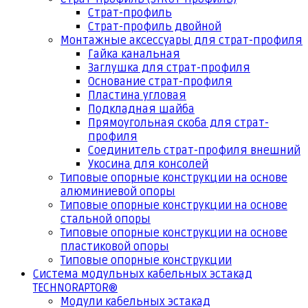
Страт-профиль
Страт-профиль двойной
Монтажные аксессуары для страт-профиля
Гайка канальная
Заглушка для страт-профиля
Основание страт-профиля
Пластина угловая
Подкладная шайба
Прямоугольная скоба для страт-
профиля
Соединитель страт-профиля внешний
Укосина для консолей
Типовые опорные конструкции на основе
алюминиевой опоры
Типовые опорные конструкции на основе
стальной опоры
Типовые опорные конструкции на основе
пластиковой опоры
Типовые опорные конструкции
Система модульных кабельных эстакад
TECHNORAPTOR®
Модули кабельных эстакад