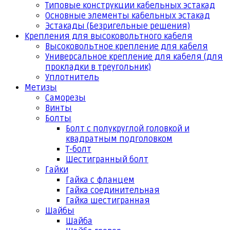
Типовые конструкции кабельных эстакад
Основные элементы кабельных эстакад
Эстакады (Безригельные решения)
Крепления для высоковольтного кабеля
Высоковольтное крепление для кабеля
Универсальное крепление для кабеля (для
прокладки в треугольник)
Уплотнитель
Метизы
Саморезы
Винты
Болты
Болт с полукруглой головкой и
квадратным подголовком
Т-болт
Шестигранный болт
Гайки
Гайка с фланцем
Гайка соединительная
Гайка шестигранная
Шайбы
Шайба