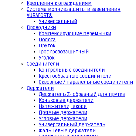
Крепления к ограждениям
Система молниезащиты и заземления
AURAFORT®
Универсальный
Проводники
Компенсирующие перемычки
Полоса
Пруток
Трос грозозащитный
Уголок
Соединители
Контрольные соединители
Крестообразные соединители
Сквозные / паралельные соединители
Держатели
Держатель Z- образный для прутка
Коньковые держатели
Натяжители, якоря
Прямые держатели
Угловые держатели
Универсальный держатель
Фальцевые держатели