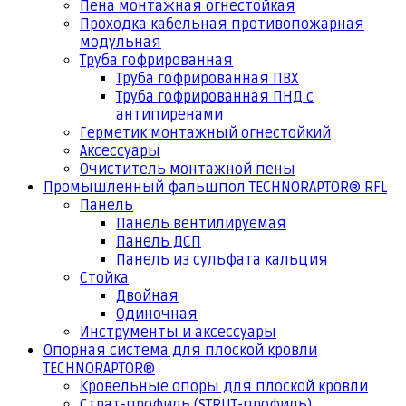
Пена монтажная огнестойкая
Проходка кабельная противопожарная
модульная
Труба гофрированная
Труба гофрированная ПВХ
Труба гофрированная ПНД с
антипиренами
Герметик монтажный огнестойкий
Аксессуары
Очиститель монтажной пены
Промышленный фальшпол TECHNORAPTOR® RFL
Панель
Панель вентилируемая
Панель ДСП
Панель из сульфата кальция
Стойка
Двойная
Одиночная
Инструменты и аксессуары
Опорная система для плоской кровли
TECHNORAPTOR®
Кровельные опоры для плоской кровли
Страт-профиль (STRUT-профиль)