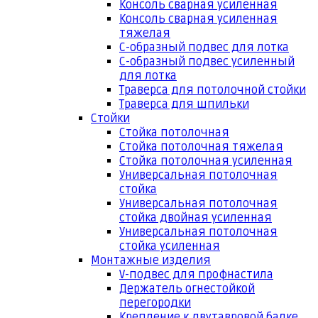
Консоль сварная усиленная
Консоль сварная усиленная
тяжелая
С-образный подвес для лотка
С-образный подвес усиленный
для лотка
Траверса для потолочной стойки
Траверса для шпильки
Стойки
Стойка потолочная
Стойка потолочная тяжелая
Стойка потолочная усиленная
Универсальная потолочная
стойка
Универсальная потолочная
стойка двойная усиленная
Универсальная потолочная
стойка усиленная
Монтажные изделия
V-подвес для профнастила
Держатель огнестойкой
перегородки
Крепление к двутавровой балке