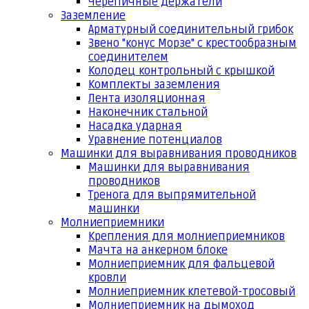
Черепичные держатели
Заземление
Арматурный соединительный грибок
Звено "конус Морзе" с крестообразным
соединителем
Колодец контрольный с крышкой
Комплекты заземления
Лента изоляционная
Наконечник стальной
Насадка ударная
Уравнение потенциалов
Машинки для выравнивания проводников
Машинки для выравнивания
проводников
Тренога для выпрямительной
машинки
Молниеприемники
Крепления для молниеприемников
Мачта на анкерном блоке
Молниеприемник для фальцевой
кровли
Молниеприемник клетевой-тросовый
Молниеприемник на дымоход