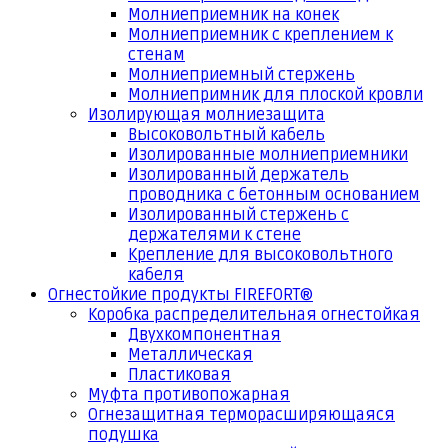
Молниеприемник на конек
Молниеприемник с креплением к
стенам
Молниеприемный стержень
Молниепримник для плоской кровли
Изолирующая молниезащита
Высоковольтный кабель
Изолированные молниеприемники
Изолированный держатель
проводника с бетонным основанием
Изолированный стержень с
держателями к стене
Крепление для высоковольтного
кабеля
Огнестойкие продукты FIREFORT®
Коробка распределительная огнестойкая
Двухкомпонентная
Металлическая
Пластиковая
Муфта противопожарная
Огнезащитная терморасширяющаяся
подушка