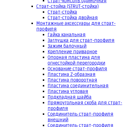
Страт-консоль одиночная
Страт-стойка (STRUT-стойка)
Страт-стойка
Страт-стойка двойная
Монтажные аксессуары для страт-
профиля
Гайка канальная
Заглушка для страт-профиля
Зажим балочный
Крепление приварное
Опорная пластина для
огнестойкой перегородки
Основание страт-профиля
Пластина Z-образная
Пластина поворотная
Пластина соединительная
Пластина угловая
Подкладная шайба
Прямоугольная скоба для страт-
профиля
Соединитель страт-профиля
внешний
Соединитель страт-профиля