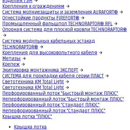
Изделия ГЭМ
Крепления к ограждениям
Система молниезащиты и заземления AURAFORT®
Огнестойкие продукты FIREFORT®
Промышленный фальшпол TECHNORAPTOR® RFL
Опорная система для плоской кровли TECHNORAPTOR®
Система модульных кабельных эстакад
TECHNORAPTOR®
Крепления для высоковольтного кабеля
Метизы
Крепеж
Экипировка монтажника ЭКСПЕРТ
СИСТЕМА для прокладки кабеля серии ПЛАСТ
Светотехника КМ Total Light
Светотехника КМ Total Light
Перфорированный лоток "Быстрый монтаж ПЛЮС"
Неперфорированный лоток "Быстрый монтаж ПЛЮС"
Перфорированный лоток "Стандарт ПЛЮС"
Неперфорированный лоток "Стандарт ПЛЮС"
Крышка лотка "ПЛЮС"
Крышка лотка