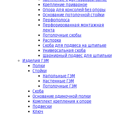
Крепление приварное
Опора для консолей без опоры
Основание потолочной стойки
Перфополоса
Перфорированная монтажная
лента
Потолочные скобы
Распорка
Скоба для подвеса на шпильке
Универсальная скоба
Шарнирный подвес для шпильки
Изделия ГЭМ
Полки
Стойки
Напольные ГЭМ
Настенные ГЭМ
Потолочные ГЭМ
Скоба
Основание одиночной полки
Комплект крепления к опоре
Подвески
Ключ