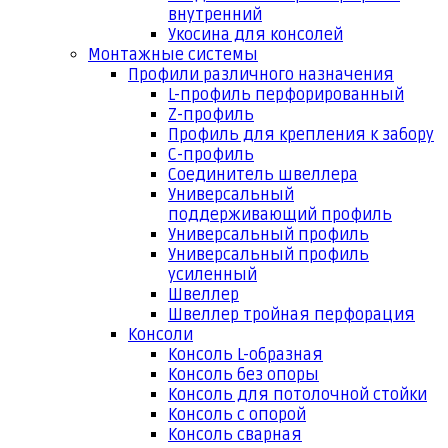
внутренний
Укосина для консолей
Монтажные системы
Профили различного назначения
L-профиль перфорированный
Z-профиль
Профиль для крепления к забору
С-профиль
Соединитель швеллера
Универсальный
поддерживающий профиль
Универсальный профиль
Универсальный профиль
усиленный
Швеллер
Швеллер тройная перфорация
Консоли
Консоль L-образная
Консоль без опоры
Консоль для потолочной стойки
Консоль с опорой
Консоль сварная