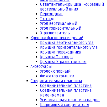
Ответвитель-крышка Т-образный
вертикальный вниз
Переходник
Т-отвод
Угол вертикальный
Угол горизонтальный
Х-разветвитель
Крышки фасонных изделий
Крышка вертикального угла
Крышка горизонтального угла
Крышка переходника
Крышка Т-отвода
Крышка Х-разветвителя
Аксессуары
Уголок опорный
Фиксатор крышки
Соединительная пластина
Соединительная пластина
Соединительная пластина
изменяемая
Усиливающая пластина на дно
Шарнирный соединитель