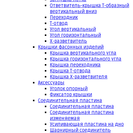
Ответвитель-крышка Т-образный
вертикальный вниз
Переходник
Т-отвод
Угол вертикальный
Угол горизонтальный
Х-разветвитель
Крышки фасонных изделий
Крышка вертикального угла
Крышка горизонтального угла
Крышка переходника
Крышка Т-отвода
Крышка Х-разветвителя
Аксессуары
Уголок опорный
Фиксатор крышки
Соединительная пластина
Соединительная пластина
Соединительная пластина
изменяемая
Усиливающая пластина на дно
Шарнирный соединитель