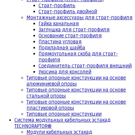
Страт-профиль
Страт-профиль двойной
Монтажные аксессуары для страт-профиля
Гайка канальная
Заглушка для страт-профиля
Основание страт-профиля
Пластина угловая
Подкладная шайба
Прямоугольная скоба для страт-
профиля
Соединитель страт-профиля внешний
Укосина для консолей
Типовые опорные конструкции на основе
алюминиевой опоры
Типовые опорные конструкции на основе
стальной опоры
Типовые опорные конструкции на основе
пластиковой опоры
Типовые опорные конструкции
Система модульных кабельных эстакад
TECHNORAPTOR®
Модули кабельных эстакад