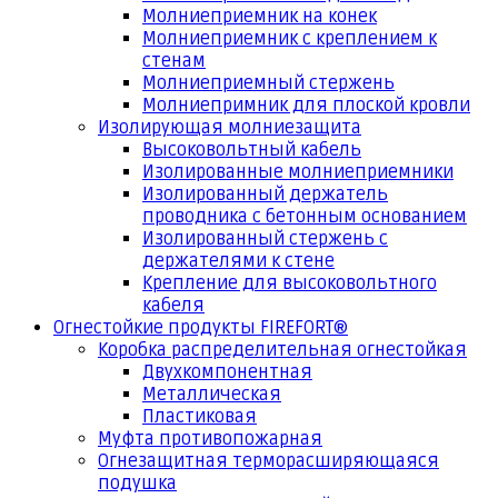
Молниеприемник на конек
Молниеприемник с креплением к
стенам
Молниеприемный стержень
Молниепримник для плоской кровли
Изолирующая молниезащита
Высоковольтный кабель
Изолированные молниеприемники
Изолированный держатель
проводника с бетонным основанием
Изолированный стержень с
держателями к стене
Крепление для высоковольтного
кабеля
Огнестойкие продукты FIREFORT®
Коробка распределительная огнестойкая
Двухкомпонентная
Металлическая
Пластиковая
Муфта противопожарная
Огнезащитная терморасширяющаяся
подушка