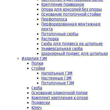
Крепление приварное
Опора для консолей без опоры
Основание потолочной стойки
Перфополоса
Перфорированная монтажная
лента
Потолочные скобы
Распорка
Скоба для подвеса на шпильке
Универсальная скоба
Шарнирный подвес для шпильки
Изделия ГЭМ
Полки
Стойки
Напольные ГЭМ
Настенные ГЭМ
Потолочные ГЭМ
Скоба
Основание одиночной полки
Комплект крепления к опоре
Подвески
Ключ