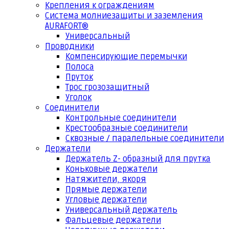
Крепления к ограждениям
Система молниезащиты и заземления
AURAFORT®
Универсальный
Проводники
Компенсирующие перемычки
Полоса
Пруток
Трос грозозащитный
Уголок
Соединители
Контрольные соединители
Крестообразные соединители
Сквозные / паралельные соединители
Держатели
Держатель Z- образный для прутка
Коньковые держатели
Натяжители, якоря
Прямые держатели
Угловые держатели
Универсальный держатель
Фальцевые держатели