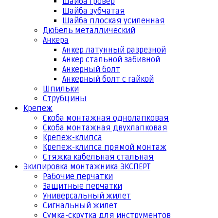
Шайба гровер
Шайба зубчатая
Шайба плоская усиленная
Дюбель металлический
Анкера
Анкер латунный разрезной
Анкер стальной забивной
Анкерный болт
Анкерный болт с гайкой
Шпильки
Струбцины
Крепеж
Скоба монтажная однолапковая
Скоба монтажная двухлапковая
Крепеж-клипса
Крепеж-клипса прямой монтаж
Стяжка кабельная стальная
Экипировка монтажника ЭКСПЕРТ
Рабочие перчатки
Защитные перчатки
Универсальный жилет
Сигнальный жилет
Сумка-скрутка для инструментов