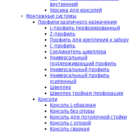
внутренний
Укосина для консолей
Монтажные системы
Профили различного назначения
L-профиль перфорированный
Z-профиль
Профиль для крепления к забору
С-профиль
Соединитель швеллера
Универсальный
поддерживающий профиль
Универсальный профиль
Универсальный профиль
усиленный
Швеллер
Швеллер тройная перфорация
Консоли
Консоль L-образная
Консоль без опоры
Консоль для потолочной стойки
Консоль с опорой
Консоль сварная