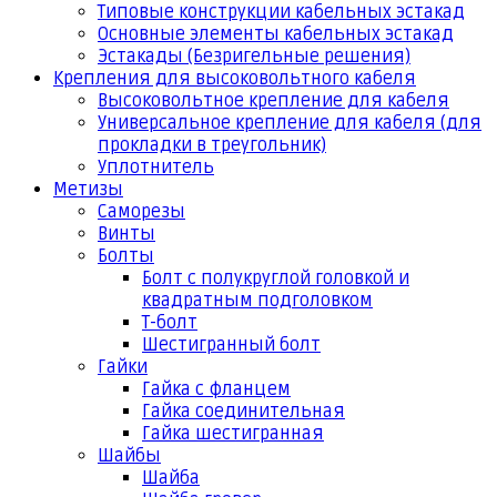
Типовые конструкции кабельных эстакад
Основные элементы кабельных эстакад
Эстакады (Безригельные решения)
Крепления для высоковольтного кабеля
Высоковольтное крепление для кабеля
Универсальное крепление для кабеля (для
прокладки в треугольник)
Уплотнитель
Метизы
Саморезы
Винты
Болты
Болт с полукруглой головкой и
квадратным подголовком
Т-болт
Шестигранный болт
Гайки
Гайка с фланцем
Гайка соединительная
Гайка шестигранная
Шайбы
Шайба