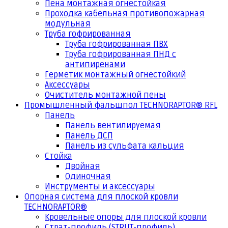
Пена монтажная огнестойкая
Проходка кабельная противопожарная
модульная
Труба гофрированная
Труба гофрированная ПВХ
Труба гофрированная ПНД с
антипиренами
Герметик монтажный огнестойкий
Аксессуары
Очиститель монтажной пены
Промышленный фальшпол TECHNORAPTOR® RFL
Панель
Панель вентилируемая
Панель ДСП
Панель из сульфата кальция
Стойка
Двойная
Одиночная
Инструменты и аксессуары
Опорная система для плоской кровли
TECHNORAPTOR®
Кровельные опоры для плоской кровли
Страт-профиль (STRUT-профиль)