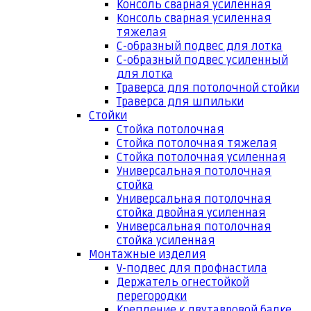
Консоль сварная усиленная
Консоль сварная усиленная
тяжелая
С-образный подвес для лотка
С-образный подвес усиленный
для лотка
Траверса для потолочной стойки
Траверса для шпильки
Стойки
Стойка потолочная
Стойка потолочная тяжелая
Стойка потолочная усиленная
Универсальная потолочная
стойка
Универсальная потолочная
стойка двойная усиленная
Универсальная потолочная
стойка усиленная
Монтажные изделия
V-подвес для профнастила
Держатель огнестойкой
перегородки
Крепление к двутавровой балке