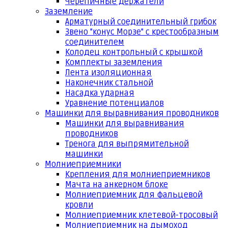
Черепичные держатели
Заземление
Арматурный соединительный грибок
Звено "конус Морзе" с крестообразным
соединителем
Колодец контрольный с крышкой
Комплекты заземления
Лента изоляционная
Наконечник стальной
Насадка ударная
Уравнение потенциалов
Машинки для выравнивания проводников
Машинки для выравнивания
проводников
Тренога для выпрямительной
машинки
Молниеприемники
Крепления для молниеприемников
Мачта на анкерном блоке
Молниеприемник для фальцевой
кровли
Молниеприемник клетевой-тросовый
Молниеприемник на дымоход