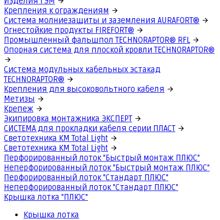
Изделия ГЭМ
Крепления к ограждениям
Система молниезащиты и заземления AURAFORT®
Огнестойкие продукты FIREFORT®
Промышленный фальшпол TECHNORAPTOR® RFL
Опорная система для плоской кровли TECHNORAPTOR®
Система модульных кабельных эстакад
TECHNORAPTOR®
Крепления для высоковольтного кабеля
Метизы
Крепеж
Экипировка монтажника ЭКСПЕРТ
СИСТЕМА для прокладки кабеля серии ПЛАСТ
Светотехника КМ Total Light
Светотехника КМ Total Light
Перфорированный лоток "Быстрый монтаж ПЛЮС"
Неперфорированный лоток "Быстрый монтаж ПЛЮС"
Перфорированный лоток "Стандарт ПЛЮС"
Неперфорированный лоток "Стандарт ПЛЮС"
Крышка лотка "ПЛЮС"
Крышка лотка