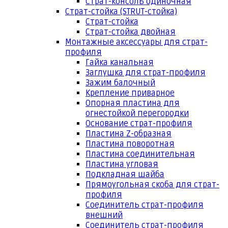
Страт-консоль одиночная
Страт-стойка (STRUT-стойка)
Страт-стойка
Страт-стойка двойная
Монтажные аксессуары для страт-
профиля
Гайка канальная
Заглушка для страт-профиля
Зажим балочный
Крепление приварное
Опорная пластина для
огнестойкой перегородки
Основание страт-профиля
Пластина Z-образная
Пластина поворотная
Пластина соединительная
Пластина угловая
Подкладная шайба
Прямоугольная скоба для страт-
профиля
Соединитель страт-профиля
внешний
Соединитель страт-профиля