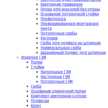
Крепление приварное
Опора для консолей без опоры
Основание потолочной стойки
Перфополоса
Перфорированная монтажная
лента
Потолочные скобы
Распорка
Скоба для подвеса на шпильке
Универсальная скоба
Шарнирный подвес для шпильки
Изделия ГЭМ
Полки
Стойки
Напольные ГЭМ
Настенные ГЭМ
Потолочные ГЭМ
Скоба
Основание одиночной полки
Комплект крепления к опоре
Подвески
Ключ