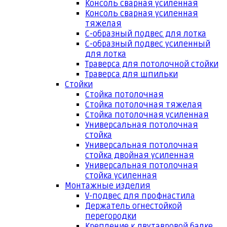
Консоль сварная усиленная
Консоль сварная усиленная
тяжелая
С-образный подвес для лотка
С-образный подвес усиленный
для лотка
Траверса для потолочной стойки
Траверса для шпильки
Стойки
Стойка потолочная
Стойка потолочная тяжелая
Стойка потолочная усиленная
Универсальная потолочная
стойка
Универсальная потолочная
стойка двойная усиленная
Универсальная потолочная
стойка усиленная
Монтажные изделия
V-подвес для профнастила
Держатель огнестойкой
перегородки
Крепление к двутавровой балке