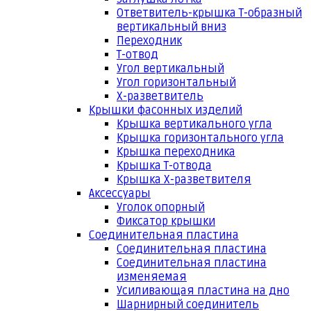
Ответвитель-крышка Т-образный
вертикальный вниз
Переходник
Т-отвод
Угол вертикальный
Угол горизонтальный
Х-разветвитель
Крышки фасонных изделий
Крышка вертикального угла
Крышка горизонтального угла
Крышка переходника
Крышка Т-отвода
Крышка Х-разветвителя
Аксессуары
Уголок опорный
Фиксатор крышки
Соединительная пластина
Соединительная пластина
Соединительная пластина
изменяемая
Усиливающая пластина на дно
Шарнирный соединитель