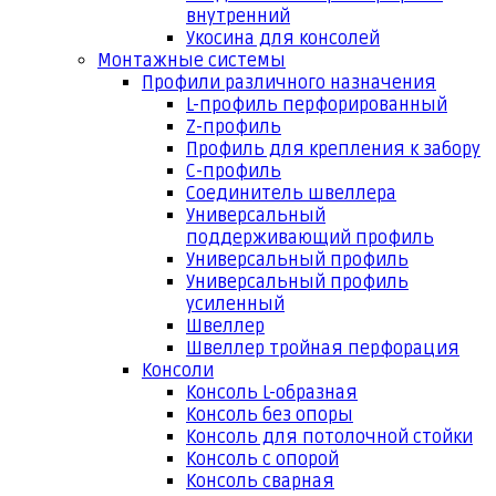
внутренний
Укосина для консолей
Монтажные системы
Профили различного назначения
L-профиль перфорированный
Z-профиль
Профиль для крепления к забору
С-профиль
Соединитель швеллера
Универсальный
поддерживающий профиль
Универсальный профиль
Универсальный профиль
усиленный
Швеллер
Швеллер тройная перфорация
Консоли
Консоль L-образная
Консоль без опоры
Консоль для потолочной стойки
Консоль с опорой
Консоль сварная