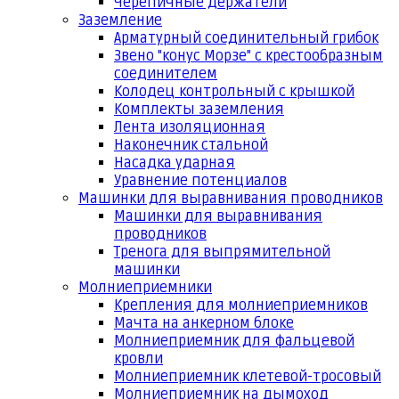
Черепичные держатели
Заземление
Арматурный соединительный грибок
Звено "конус Морзе" с крестообразным
соединителем
Колодец контрольный с крышкой
Комплекты заземления
Лента изоляционная
Наконечник стальной
Насадка ударная
Уравнение потенциалов
Машинки для выравнивания проводников
Машинки для выравнивания
проводников
Тренога для выпрямительной
машинки
Молниеприемники
Крепления для молниеприемников
Мачта на анкерном блоке
Молниеприемник для фальцевой
кровли
Молниеприемник клетевой-тросовый
Молниеприемник на дымоход