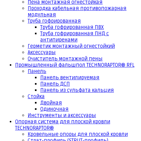
Пена монтажная огнестойкая
Проходка кабельная противопожарная
модульная
Труба гофрированная
Труба гофрированная ПВХ
Труба гофрированная ПНД с
антипиренами
Герметик монтажный огнестойкий
Аксессуары
Очиститель монтажной пены
Промышленный фальшпол TECHNORAPTOR® RFL
Панель
Панель вентилируемая
Панель ДСП
Панель из сульфата кальция
Стойка
Двойная
Одиночная
Инструменты и аксессуары
Опорная система для плоской кровли
TECHNORAPTOR®
Кровельные опоры для плоской кровли
Страт-профиль (STRUT-профиль)