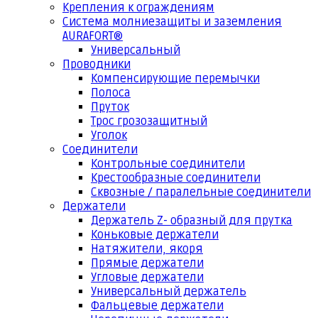
Крепления к ограждениям
Система молниезащиты и заземления
AURAFORT®
Универсальный
Проводники
Компенсирующие перемычки
Полоса
Пруток
Трос грозозащитный
Уголок
Соединители
Контрольные соединители
Крестообразные соединители
Сквозные / паралельные соединители
Держатели
Держатель Z- образный для прутка
Коньковые держатели
Натяжители, якоря
Прямые держатели
Угловые держатели
Универсальный держатель
Фальцевые держатели