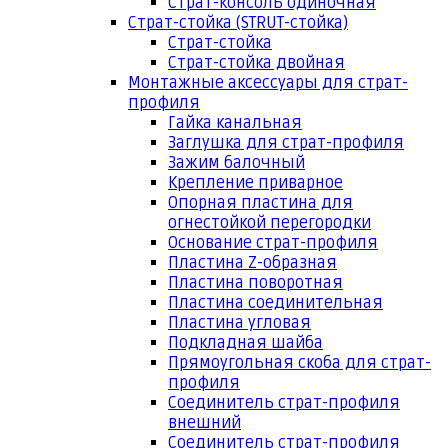
Страт-консоль одиночная
Страт-стойка (STRUT-стойка)
Страт-стойка
Страт-стойка двойная
Монтажные аксессуары для страт-
профиля
Гайка канальная
Заглушка для страт-профиля
Зажим балочный
Крепление приварное
Опорная пластина для
огнестойкой перегородки
Основание страт-профиля
Пластина Z-образная
Пластина поворотная
Пластина соединительная
Пластина угловая
Подкладная шайба
Прямоугольная скоба для страт-
профиля
Соединитель страт-профиля
внешний
Соединитель страт-профиля