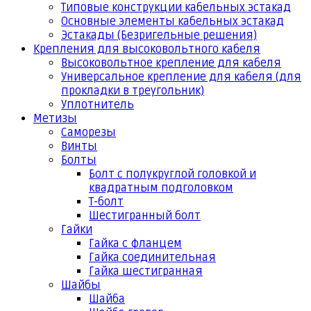
Типовые конструкции кабельных эстакад
Основные элементы кабельных эстакад
Эстакады (Безригельные решения)
Крепления для высоковольтного кабеля
Высоковольтное крепление для кабеля
Универсальное крепление для кабеля (для
прокладки в треугольник)
Уплотнитель
Метизы
Саморезы
Винты
Болты
Болт с полукруглой головкой и
квадратным подголовком
Т-болт
Шестигранный болт
Гайки
Гайка с фланцем
Гайка соединительная
Гайка шестигранная
Шайбы
Шайба