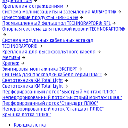
Изделия ГЭМ
Крепления к ограждениям
Система молниезащиты и заземления AURAFORT®
Огнестойкие продукты FIREFORT®
Промышленный фальшпол TECHNORAPTOR® RFL
Опорная система для плоской кровли TECHNORAPTOR®
Система модульных кабельных эстакад
TECHNORAPTOR®
Крепления для высоковольтного кабеля
Метизы
Крепеж
Экипировка монтажника ЭКСПЕРТ
СИСТЕМА для прокладки кабеля серии ПЛАСТ
Светотехника КМ Total Light
Светотехника КМ Total Light
Перфорированный лоток "Быстрый монтаж ПЛЮС"
Неперфорированный лоток "Быстрый монтаж ПЛЮС"
Перфорированный лоток "Стандарт ПЛЮС"
Неперфорированный лоток "Стандарт ПЛЮС"
Крышка лотка "ПЛЮС"
Крышка лотка