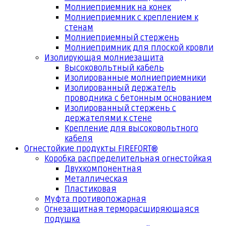
Молниеприемник на конек
Молниеприемник с креплением к
стенам
Молниеприемный стержень
Молниепримник для плоской кровли
Изолирующая молниезащита
Высоковольтный кабель
Изолированные молниеприемники
Изолированный держатель
проводника с бетонным основанием
Изолированный стержень с
держателями к стене
Крепление для высоковольтного
кабеля
Огнестойкие продукты FIREFORT®
Коробка распределительная огнестойкая
Двухкомпонентная
Металлическая
Пластиковая
Муфта противопожарная
Огнезащитная терморасширяющаяся
подушка