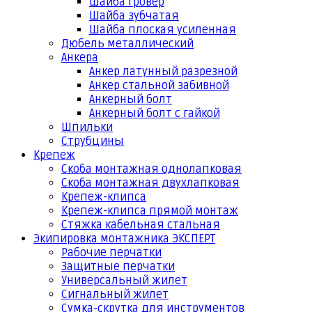
Шайба гровер
Шайба зубчатая
Шайба плоская усиленная
Дюбель металлический
Анкера
Анкер латунный разрезной
Анкер стальной забивной
Анкерный болт
Анкерный болт с гайкой
Шпильки
Струбцины
Крепеж
Скоба монтажная однолапковая
Скоба монтажная двухлапковая
Крепеж-клипса
Крепеж-клипса прямой монтаж
Стяжка кабельная стальная
Экипировка монтажника ЭКСПЕРТ
Рабочие перчатки
Защитные перчатки
Универсальный жилет
Сигнальный жилет
Сумка-скрутка для инструментов