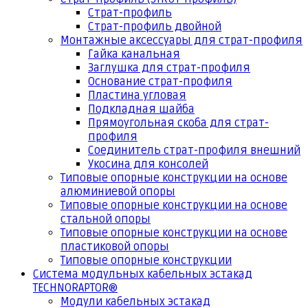
Страт-профиль
Страт-профиль двойной
Монтажные аксессуары для страт-профиля
Гайка канальная
Заглушка для страт-профиля
Основание страт-профиля
Пластина угловая
Подкладная шайба
Прямоугольная скоба для страт-
профиля
Соединитель страт-профиля внешний
Укосина для консолей
Типовые опорные конструкции на основе
алюминиевой опоры
Типовые опорные конструкции на основе
стальной опоры
Типовые опорные конструкции на основе
пластиковой опоры
Типовые опорные конструкции
Система модульных кабельных эстакад
TECHNORAPTOR®
Модули кабельных эстакад