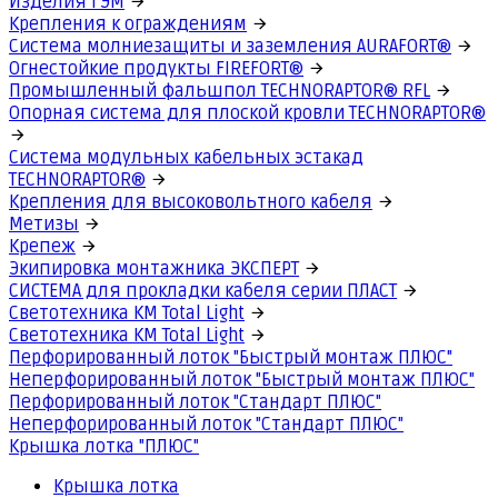
Изделия ГЭМ
Крепления к ограждениям
Система молниезащиты и заземления AURAFORT®
Огнестойкие продукты FIREFORT®
Промышленный фальшпол TECHNORAPTOR® RFL
Опорная система для плоской кровли TECHNORAPTOR®
Система модульных кабельных эстакад
TECHNORAPTOR®
Крепления для высоковольтного кабеля
Метизы
Крепеж
Экипировка монтажника ЭКСПЕРТ
СИСТЕМА для прокладки кабеля серии ПЛАСТ
Светотехника КМ Total Light
Светотехника КМ Total Light
Перфорированный лоток "Быстрый монтаж ПЛЮС"
Неперфорированный лоток "Быстрый монтаж ПЛЮС"
Перфорированный лоток "Стандарт ПЛЮС"
Неперфорированный лоток "Стандарт ПЛЮС"
Крышка лотка "ПЛЮС"
Крышка лотка