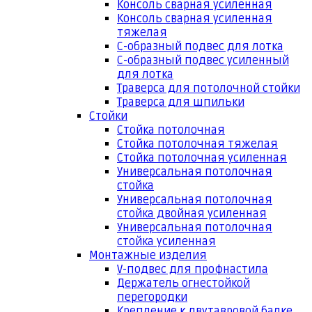
Консоль сварная усиленная
Консоль сварная усиленная
тяжелая
С-образный подвес для лотка
С-образный подвес усиленный
для лотка
Траверса для потолочной стойки
Траверса для шпильки
Стойки
Стойка потолочная
Стойка потолочная тяжелая
Стойка потолочная усиленная
Универсальная потолочная
стойка
Универсальная потолочная
стойка двойная усиленная
Универсальная потолочная
стойка усиленная
Монтажные изделия
V-подвес для профнастила
Держатель огнестойкой
перегородки
Крепление к двутавровой балке