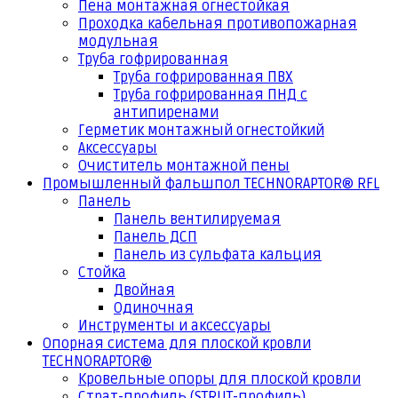
Пена монтажная огнестойкая
Проходка кабельная противопожарная
модульная
Труба гофрированная
Труба гофрированная ПВХ
Труба гофрированная ПНД с
антипиренами
Герметик монтажный огнестойкий
Аксессуары
Очиститель монтажной пены
Промышленный фальшпол TECHNORAPTOR® RFL
Панель
Панель вентилируемая
Панель ДСП
Панель из сульфата кальция
Стойка
Двойная
Одиночная
Инструменты и аксессуары
Опорная система для плоской кровли
TECHNORAPTOR®
Кровельные опоры для плоской кровли
Страт-профиль (STRUT-профиль)