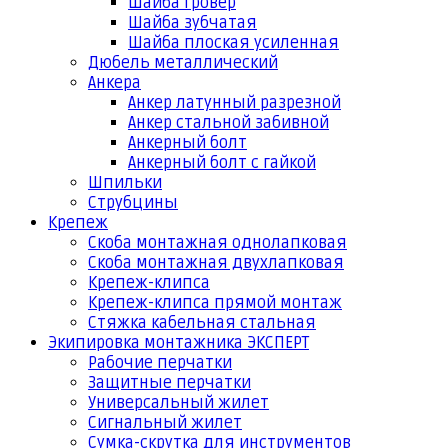
Шайба гровер
Шайба зубчатая
Шайба плоская усиленная
Дюбель металлический
Анкера
Анкер латунный разрезной
Анкер стальной забивной
Анкерный болт
Анкерный болт с гайкой
Шпильки
Струбцины
Крепеж
Скоба монтажная однолапковая
Скоба монтажная двухлапковая
Крепеж-клипса
Крепеж-клипса прямой монтаж
Стяжка кабельная стальная
Экипировка монтажника ЭКСПЕРТ
Рабочие перчатки
Защитные перчатки
Универсальный жилет
Сигнальный жилет
Сумка-скрутка для инструментов