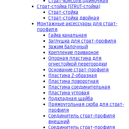
Страт-консоль одиночная
Страт-стойка (STRUT-стойка)
Страт-стойка
Страт-стойка двойная
Монтажные аксессуары для страт-
профиля
Гайка канальная
Заглушка для страт-профиля
Зажим балочный
Крепление приварное
Опорная пластина для
огнестойкой перегородки
Основание страт-профиля
Пластина Z-образная
Пластина поворотная
Пластина соединительная
Пластина угловая
Подкладная шайба
Прямоугольная скоба для страт-
профиля
Соединитель страт-профиля
внешний
Соединитель страт-профиля