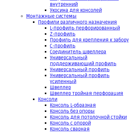
внутренний
Укосина для консолей
Монтажные системы
Профили различного назначения
L-профиль перфорированный
Z-профиль
Профиль для крепления к забору
С-профиль
Соединитель швеллера
Универсальный
поддерживающий профиль
Универсальный профиль
Универсальный профиль
усиленный
Швеллер
Швеллер тройная перфорация
Консоли
Консоль L-образная
Консоль без опоры
Консоль для потолочной стойки
Консоль с опорой
Консоль сварная