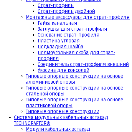
Страт-профиль
Страт-профиль двойной
Монтажные аксессуары для страт-профиля
Гайка канальная
Заглушка для страт-профиля
Основание страт-профиля
Пластина угловая
Подкладная шайба
Прямоугольная скоба для страт-
профиля
Соединитель страт-профиля внешний
Укосина для консолей
Типовые опорные конструкции на основе
алюминиевой опоры
Типовые опорные конструкции на основе
стальной опоры
Типовые опорные конструкции на основе
пластиковой опоры
Типовые опорные конструкции
Система модульных кабельных эстакад
TECHNORAPTOR®
Модули кабельных эстакад