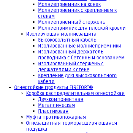
Молниеприемник на конек
Молниеприемник с креплением к
стенам
Молниеприемный стержень
Молниепримник для плоской кровли
Изолирующая молниезащита
Высоковольтный кабель
Изолированные молниеприемники
Изолированный держатель
проводника с бетонным основанием
Изолированный стержень с
держателями к стене
Крепление для высоковольтного
кабеля
Огнестойкие продукты FIREFORT®
Коробка распределительная огнестойкая
Двухкомпонентная
Металлическая
Пластиковая
Муфта противопожарная
Огнезащитная терморасширяющаяся
подушка