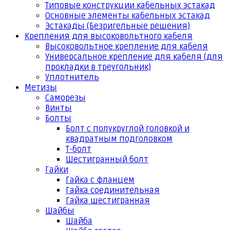
Типовые конструкции кабельных эстакад
Основные элементы кабельных эстакад
Эстакады (Безригельные решения)
Крепления для высоковольтного кабеля
Высоковольтное крепление для кабеля
Универсальное крепление для кабеля (для
прокладки в треугольник)
Уплотнитель
Метизы
Саморезы
Винты
Болты
Болт с полукруглой головкой и
квадратным подголовком
Т-болт
Шестигранный болт
Гайки
Гайка с фланцем
Гайка соединительная
Гайка шестигранная
Шайбы
Шайба