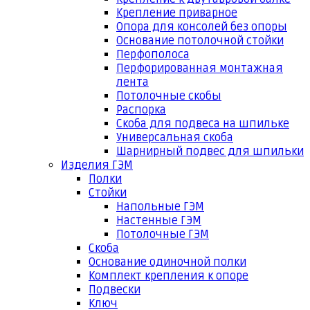
Крепление приварное
Опора для консолей без опоры
Основание потолочной стойки
Перфополоса
Перфорированная монтажная
лента
Потолочные скобы
Распорка
Скоба для подвеса на шпильке
Универсальная скоба
Шарнирный подвес для шпильки
Изделия ГЭМ
Полки
Стойки
Напольные ГЭМ
Настенные ГЭМ
Потолочные ГЭМ
Скоба
Основание одиночной полки
Комплект крепления к опоре
Подвески
Ключ