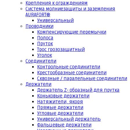
Крепления к ограждениям
Система молниезащиты и заземления
AURAFORT®
Универсальный
Проводники
Компенсирующие перемычки
Полоса
Пруток
Трос грозозащитный
Уголок
Соединители
Контрольные соединители
Крестообразные соединители
Сквозные / паралельные соединители
Держатели
Держатель Z- образный для прутка
Коньковые держатели
Натяжители, якоря
Прямые держатели
Угловые держатели
Универсальный держатель
Фальцевые держатели