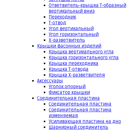
Ответвитель-крышка Т-образный
вертикальный вниз
Переходник
Т-отвод
Угол вертикальный
Угол горизонтальный
Х-разветвитель
Крышки фасонных изделий
Крышка вертикального угла
Крышка горизонтального угла
Крышка переходника
Крышка Т-отвода
Крышка Х-разветвителя
Аксессуары
Уголок опорный
Фиксатор крышки
Соединительная пластина
Соединительная пластина
Соединительная пластина
изменяемая
Усиливающая пластина на дно
Шарнирный соединитель