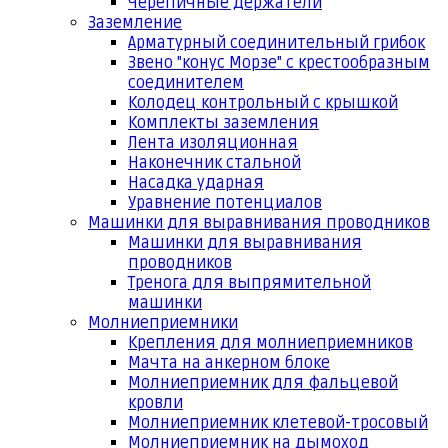
Черепичные держатели
Заземление
Арматурный соединительный грибок
Звено "конус Морзе" с крестообразным
соединителем
Колодец контрольный с крышкой
Комплекты заземления
Лента изоляционная
Наконечник стальной
Насадка ударная
Уравнение потенциалов
Машинки для выравнивания проводников
Машинки для выравнивания
проводников
Тренога для выпрямительной
машинки
Молниеприемники
Крепления для молниеприемников
Мачта на анкерном блоке
Молниеприемник для фальцевой
кровли
Молниеприемник клетевой-тросовый
Молниеприемник на дымоход