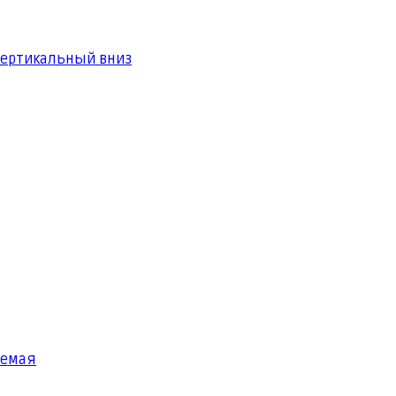
вертикальный вниз
яемая