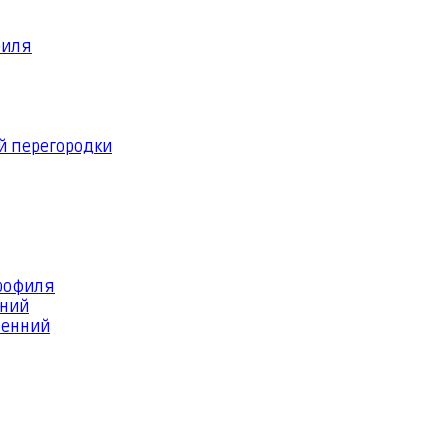
филя
й перегородки
профиля
шний
ренний