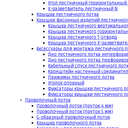
Угол лестничный горизонтальный
Х-разветвитель лестничный N
Крышка лестничного лотка
Крышки фасонных изделий лестничног
Крышка лестничного вертикальног
Крышка лестничного горизонтальн
Крышка лестничного Т-отвода
Крышка лестничного Х-разветвит
Аксессуары для монтажа лестничного л
Дно лестничного лотка неперфори
Дно лестничного лотка перфориро
Кабельный спуск лестничного лот
Кронштейн настенный соедините
Прижимы лестничного лотка
Уголок опорный
Фиксаторы крышки лестничного л
Фиксаторы крышки лестничного ло
Проволочный лоток
Проволочный лоток (пруток 4 мм)
Проволочный лоток (пруток 5 мм)
G-образный проволочный лоток
Крышка проволочного лотка