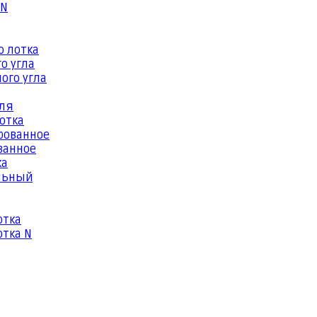
 N
о лотка
о угла
ого угла
еля
отка
рованное
ванное
ка
льный
отка
тка N