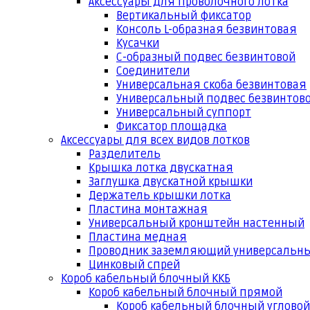
Аксессуары для проволочного лотка
Вертикальный фиксатор
Консоль L-образная безвинтовая
Кусачки
С-образный подвес безвинтовой
Соединители
Универсальная скоба безвинтовая
Универсальный подвес безвинтов
Универсальный суппорт
Фиксатор площадка
Аксессуары для всех видов лотков
Разделитель
Крышка лотка двускатная
Заглушка двускатной крышки
Держатель крышки лотка
Пластина монтажная
Универсальный кронштейн настенный
Пластина медная
Проводник заземляющий универсальн
Цинковый спрей
Короб кабельный блочный ККБ
Короб кабельный блочный прямой
Короб кабельный блочный угловой