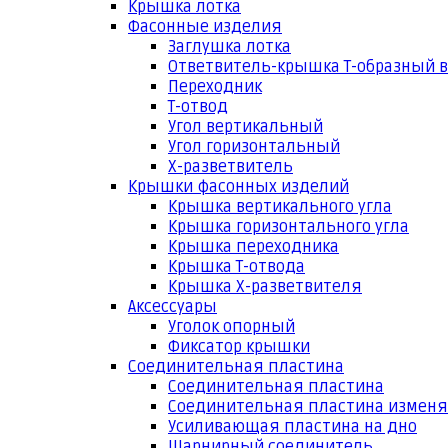
Крышка лотка
Фасонные изделия
Заглушка лотка
Ответвитель-крышка Т-образный 
Переходник
Т-отвод
Угол вертикальный
Угол горизонтальный
Х-разветвитель
Крышки фасонных изделий
Крышка вертикального угла
Крышка горизонтального угла
Крышка переходника
Крышка Т-отвода
Крышка Х-разветвителя
Аксессуары
Уголок опорный
Фиксатор крышки
Соединительная пластина
Соединительная пластина
Соединительная пластина измен
Усиливающая пластина на дно
Шарнирный соединитель