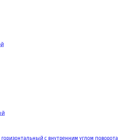
ой
ый
 горизонтальный с внутренним углом поворота