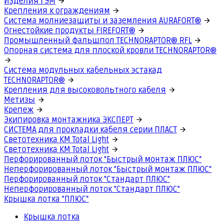
Изделия ГЭМ
Крепления к ограждениям
Система молниезащиты и заземления AURAFORT®
Огнестойкие продукты FIREFORT®
Промышленный фальшпол TECHNORAPTOR® RFL
Опорная система для плоской кровли TECHNORAPTOR®
Система модульных кабельных эстакад
TECHNORAPTOR®
Крепления для высоковольтного кабеля
Метизы
Крепеж
Экипировка монтажника ЭКСПЕРТ
СИСТЕМА для прокладки кабеля серии ПЛАСТ
Светотехника КМ Total Light
Светотехника КМ Total Light
Перфорированный лоток "Быстрый монтаж ПЛЮС"
Неперфорированный лоток "Быстрый монтаж ПЛЮС"
Перфорированный лоток "Стандарт ПЛЮС"
Неперфорированный лоток "Стандарт ПЛЮС"
Крышка лотка "ПЛЮС"
Крышка лотка