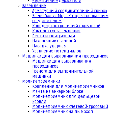
Черепичные держатели
Заземление
Арматурный соединительный грибок
Звено "конус Морзе" с крестообразным
соединителем
Колодец контрольный с крышкой
Комплекты заземления
Лента изоляционная
Наконечник стальной
Насадка ударная
Уравнение потенциалов
Машинки для выравнивания проводников
Машинки для выравнивания
проводников
Тренога для выпрямительной
машинки
Молниеприемники
Крепления для молниеприемников
Мачта на анкерном блоке
Молниеприемник для фальцевой
кровли
Молниеприемник клетевой-тросовый
Молниеприемник на дымоход