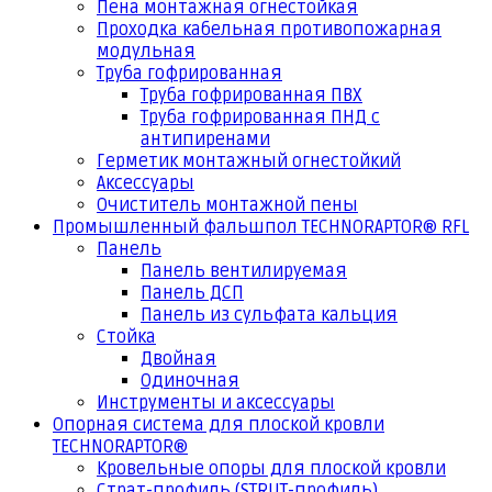
Пена монтажная огнестойкая
Проходка кабельная противопожарная
модульная
Труба гофрированная
Труба гофрированная ПВХ
Труба гофрированная ПНД с
антипиренами
Герметик монтажный огнестойкий
Аксессуары
Очиститель монтажной пены
Промышленный фальшпол TECHNORAPTOR® RFL
Панель
Панель вентилируемая
Панель ДСП
Панель из сульфата кальция
Стойка
Двойная
Одиночная
Инструменты и аксессуары
Опорная система для плоской кровли
TECHNORAPTOR®
Кровельные опоры для плоской кровли
Страт-профиль (STRUT-профиль)