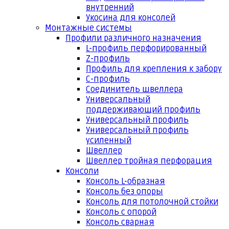
внутренний
Укосина для консолей
Монтажные системы
Профили различного назначения
L-профиль перфорированный
Z-профиль
Профиль для крепления к забору
С-профиль
Соединитель швеллера
Универсальный
поддерживающий профиль
Универсальный профиль
Универсальный профиль
усиленный
Швеллер
Швеллер тройная перфорация
Консоли
Консоль L-образная
Консоль без опоры
Консоль для потолочной стойки
Консоль с опорой
Консоль сварная