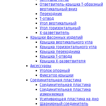
Ответвитель-крышка Т-образный
вертикальный вниз
Переходник
Т-отвод
Угол вертикальный
Угол горизонтальный
Х-разветвитель
Крышки фасонных изделий
Крышка вертикального угла
Крышка горизонтального угла
Крышка переходника
Крышка Т-отвода
Крышка Х-разветвителя
Аксессуары
Уголок опорный
Фиксатор крышки
Соединительная пластина
Соединительная пластина
Соединительная пластина
изменяемая
Усиливающая пластина на дно
Шарнирный соединитель