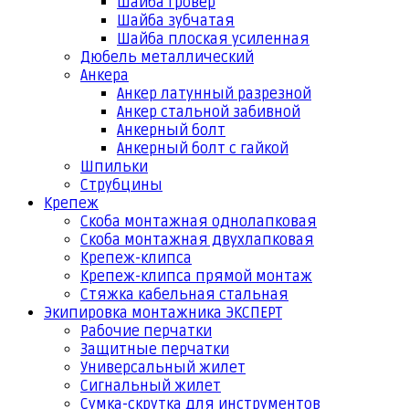
Шайба гровер
Шайба зубчатая
Шайба плоская усиленная
Дюбель металлический
Анкера
Анкер латунный разрезной
Анкер стальной забивной
Анкерный болт
Анкерный болт с гайкой
Шпильки
Струбцины
Крепеж
Скоба монтажная однолапковая
Скоба монтажная двухлапковая
Крепеж-клипса
Крепеж-клипса прямой монтаж
Стяжка кабельная стальная
Экипировка монтажника ЭКСПЕРТ
Рабочие перчатки
Защитные перчатки
Универсальный жилет
Сигнальный жилет
Сумка-скрутка для инструментов