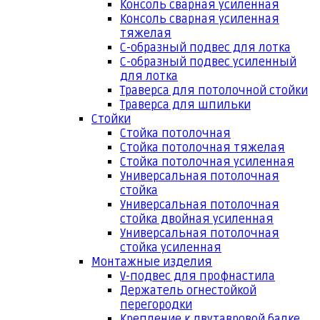
Консоль сварная усиленная
Консоль сварная усиленная
тяжелая
С-образный подвес для лотка
С-образный подвес усиленный
для лотка
Траверса для потолочной стойки
Траверса для шпильки
Стойки
Стойка потолочная
Стойка потолочная тяжелая
Стойка потолочная усиленная
Универсальная потолочная
стойка
Универсальная потолочная
стойка двойная усиленная
Универсальная потолочная
стойка усиленная
Монтажные изделия
V-подвес для профнастила
Держатель огнестойкой
перегородки
Крепление к двутавровой балке