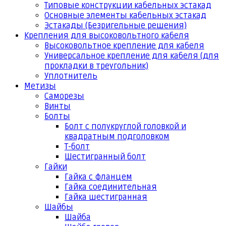
Типовые конструкции кабельных эстакад
Основные элементы кабельных эстакад
Эстакады (Безригельные решения)
Крепления для высоковольтного кабеля
Высоковольтное крепление для кабеля
Универсальное крепление для кабеля (для
прокладки в треугольник)
Уплотнитель
Метизы
Саморезы
Винты
Болты
Болт с полукруглой головкой и
квадратным подголовком
Т-болт
Шестигранный болт
Гайки
Гайка с фланцем
Гайка соединительная
Гайка шестигранная
Шайбы
Шайба