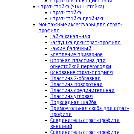
Страт-консоль одиночная
Страт-стойка (STRUT-стойка)
Страт-стойка
Страт-стойка двойная
Монтажные аксессуары для страт-
профиля
Гайка канальная
Заглушка для страт-профиля
Зажим балочный
Крепление приварное
Опорная пластина для
огнестойкой перегородки
Основание страт-профиля
Пластина Z-образная
Пластина поворотная
Пластина соединительная
Пластина угловая
Подкладная шайба
Прямоугольная скоба для страт-
профиля
Соединитель страт-профиля
внешний
Соединитель страт-профиля