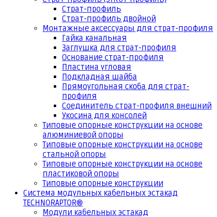
Страт-профиль
Страт-профиль двойной
Монтажные аксессуары для страт-профиля
Гайка канальная
Заглушка для страт-профиля
Основание страт-профиля
Пластина угловая
Подкладная шайба
Прямоугольная скоба для страт-
профиля
Соединитель страт-профиля внешний
Укосина для консолей
Типовые опорные конструкции на основе
алюминиевой опоры
Типовые опорные конструкции на основе
стальной опоры
Типовые опорные конструкции на основе
пластиковой опоры
Типовые опорные конструкции
Система модульных кабельных эстакад
TECHNORAPTOR®
Модули кабельных эстакад