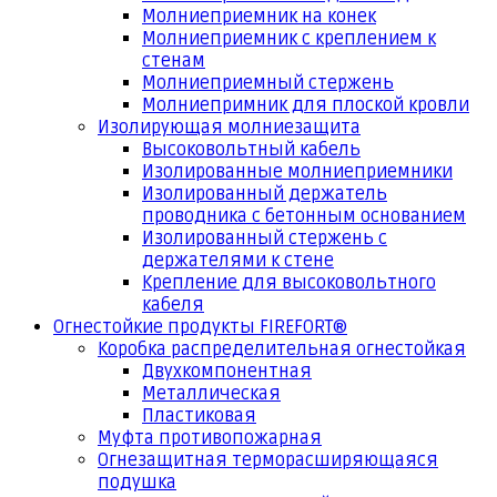
Молниеприемник на конек
Молниеприемник с креплением к
стенам
Молниеприемный стержень
Молниепримник для плоской кровли
Изолирующая молниезащита
Высоковольтный кабель
Изолированные молниеприемники
Изолированный держатель
проводника с бетонным основанием
Изолированный стержень с
держателями к стене
Крепление для высоковольтного
кабеля
Огнестойкие продукты FIREFORT®
Коробка распределительная огнестойкая
Двухкомпонентная
Металлическая
Пластиковая
Муфта противопожарная
Огнезащитная терморасширяющаяся
подушка