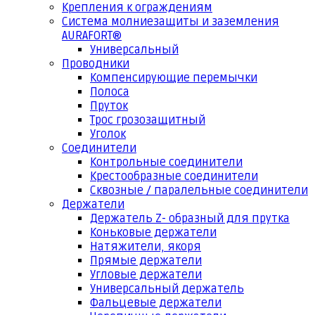
Крепления к ограждениям
Система молниезащиты и заземления
AURAFORT®
Универсальный
Проводники
Компенсирующие перемычки
Полоса
Пруток
Трос грозозащитный
Уголок
Соединители
Контрольные соединители
Крестообразные соединители
Сквозные / паралельные соединители
Держатели
Держатель Z- образный для прутка
Коньковые держатели
Натяжители, якоря
Прямые держатели
Угловые держатели
Универсальный держатель
Фальцевые держатели