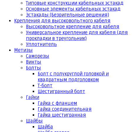
Типовые конструкции кабельных эстакад
Основные элементы кабельных эстакад
Эстакады (Безригельные решения)
Крепления для высоковольтного кабеля
Высоковольтное крепление для кабеля
Универсальное крепление для кабеля (для
прокладки в треугольник)
Уплотнитель
Метизы
Саморезы
Винты
Болты
Болт с полукруглой головкой и
квадратным подголовком
Т-болт
Шестигранный болт
Гайки
Гайка с фланцем
Гайка соединительная
Гайка шестигранная
Шайбы
Шайба