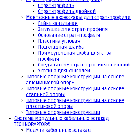
Страт-профиль
Страт-профиль двойной
Монтажные аксессуары для страт-профиля
Гайка канальная
Заглушка для страт-профиля
Основание страт-профиля
Пластина угловая
Подкладная шайба
Прямоугольная скоба для страт-
профиля
Соединитель страт-профиля внешний
Укосина для консолей
Типовые опорные конструкции на основе
алюминиевой опоры
Типовые опорные конструкции на основе
стальной опоры
Типовые опорные конструкции на основе
пластиковой опоры
Типовые опорные конструкции
Система модульных кабельных эстакад
TECHNORAPTOR®
Модули кабельных эстакад