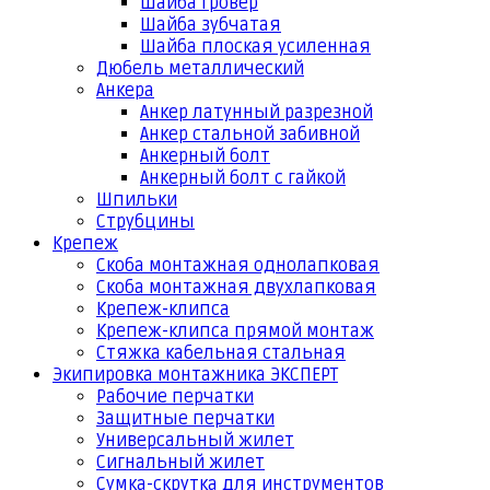
Шайба гровер
Шайба зубчатая
Шайба плоская усиленная
Дюбель металлический
Анкера
Анкер латунный разрезной
Анкер стальной забивной
Анкерный болт
Анкерный болт с гайкой
Шпильки
Струбцины
Крепеж
Скоба монтажная однолапковая
Скоба монтажная двухлапковая
Крепеж-клипса
Крепеж-клипса прямой монтаж
Стяжка кабельная стальная
Экипировка монтажника ЭКСПЕРТ
Рабочие перчатки
Защитные перчатки
Универсальный жилет
Сигнальный жилет
Сумка-скрутка для инструментов