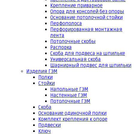
Крепление приварное
Опора для консолей без опоры
Основание потолочной стойки
Перфополоса
Перфорированная монтажная
лента
Потолочные скобы
Распорка
Скоба для подвеса на шпильке
Универсальная скоба
Шарнирный подвес для шпильки
Изделия ГЭМ
Полки
Стойки
Напольные ГЭМ
Настенные ГЭМ
Потолочные ГЭМ
Скоба
Основание одиночной полки
Комплект крепления к опоре
Подвески
Ключ