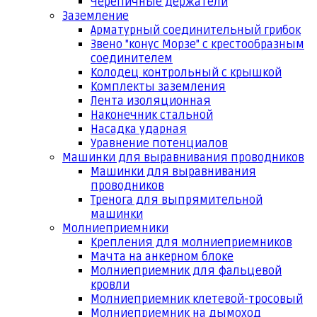
Черепичные держатели
Заземление
Арматурный соединительный грибок
Звено "конус Морзе" с крестообразным
соединителем
Колодец контрольный с крышкой
Комплекты заземления
Лента изоляционная
Наконечник стальной
Насадка ударная
Уравнение потенциалов
Машинки для выравнивания проводников
Машинки для выравнивания
проводников
Тренога для выпрямительной
машинки
Молниеприемники
Крепления для молниеприемников
Мачта на анкерном блоке
Молниеприемник для фальцевой
кровли
Молниеприемник клетевой-тросовый
Молниеприемник на дымоход