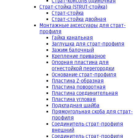
Страт-консоль одиночная
Страт-стойка (STRUT-стойка)
Страт-стойка
Страт-стойка двойная
Монтажные аксессуары для страт-
профиля
Гайка канальная
Заглушка для страт-профиля
Зажим балочный
Крепление приварное
Опорная пластина для
огнестойкой перегородки
Основание страт-профиля
Пластина Z-образная
Пластина поворотная
Пластина соединительная
Пластина угловая
Подкладная шайба
Прямоугольная скоба для страт-
профиля
Соединитель страт-профиля
внешний
Соединитель страт-профиля