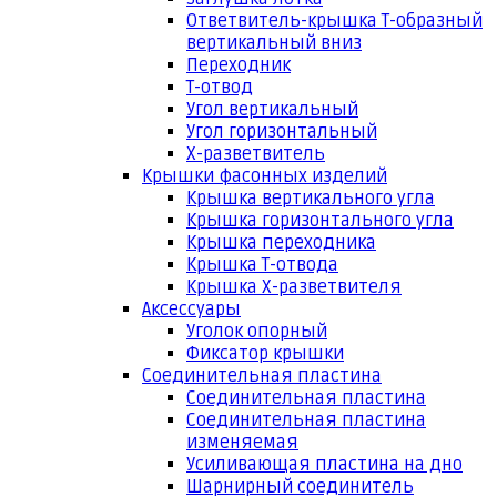
Ответвитель-крышка Т-образный
вертикальный вниз
Переходник
Т-отвод
Угол вертикальный
Угол горизонтальный
Х-разветвитель
Крышки фасонных изделий
Крышка вертикального угла
Крышка горизонтального угла
Крышка переходника
Крышка Т-отвода
Крышка Х-разветвителя
Аксессуары
Уголок опорный
Фиксатор крышки
Соединительная пластина
Соединительная пластина
Соединительная пластина
изменяемая
Усиливающая пластина на дно
Шарнирный соединитель