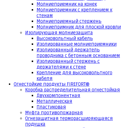
Молниеприемник на конек
Молниеприемник с креплением к
стенам
Молниеприемный стержень
Молниепримник для плоской кровли
Изолирующая молниезащита
Высоковольтный кабель
Изолированные молниеприемники
Изолированный держатель
проводника с бетонным основанием
Изолированный стержень с
держателями к стене
Крепление для высоковольтного
кабеля
Огнестойкие продукты FIREFORT®
Коробка распределительная огнестойкая
Двухкомпонентная
Металлическая
Пластиковая
Муфта противопожарная
Огнезащитная терморасширяющаяся
подушка