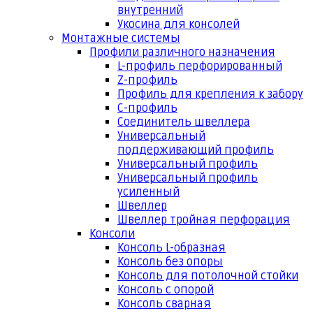
внутренний
Укосина для консолей
Монтажные системы
Профили различного назначения
L-профиль перфорированный
Z-профиль
Профиль для крепления к забору
С-профиль
Соединитель швеллера
Универсальный
поддерживающий профиль
Универсальный профиль
Универсальный профиль
усиленный
Швеллер
Швеллер тройная перфорация
Консоли
Консоль L-образная
Консоль без опоры
Консоль для потолочной стойки
Консоль с опорой
Консоль сварная