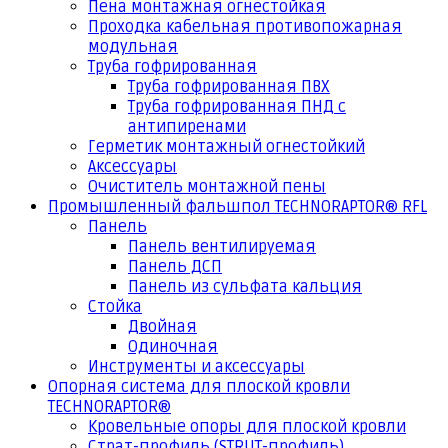
Пена монтажная огнестойкая
Проходка кабельная противопожарная
модульная
Труба гофрированная
Труба гофрированная ПВХ
Труба гофрированная ПНД с
антипиренами
Герметик монтажный огнестойкий
Аксессуары
Очиститель монтажной пены
Промышленный фальшпол TECHNORAPTOR® RFL
Панель
Панель вентилируемая
Панель ДСП
Панель из сульфата кальция
Стойка
Двойная
Одиночная
Инструменты и аксессуары
Опорная система для плоской кровли
TECHNORAPTOR®
Кровельные опоры для плоской кровли
Страт-профиль (STRUT-профиль)