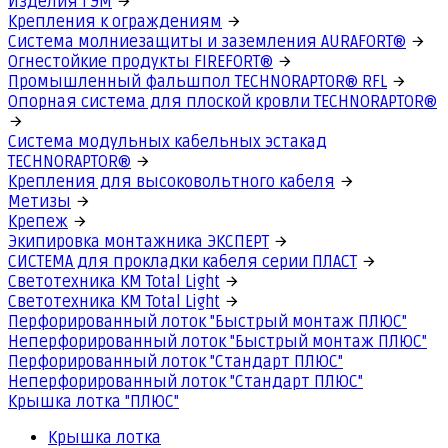
Изделия ГЭМ
Крепления к ограждениям
Система молниезащиты и заземления AURAFORT®
Огнестойкие продукты FIREFORT®
Промышленный фальшпол TECHNORAPTOR® RFL
Опорная система для плоской кровли TECHNORAPTOR®
Система модульных кабельных эстакад
TECHNORAPTOR®
Крепления для высоковольтного кабеля
Метизы
Крепеж
Экипировка монтажника ЭКСПЕРТ
СИСТЕМА для прокладки кабеля серии ПЛАСТ
Светотехника КМ Total Light
Светотехника КМ Total Light
Перфорированный лоток "Быстрый монтаж ПЛЮС"
Неперфорированный лоток "Быстрый монтаж ПЛЮС"
Перфорированный лоток "Стандарт ПЛЮС"
Неперфорированный лоток "Стандарт ПЛЮС"
Крышка лотка "ПЛЮС"
Крышка лотка