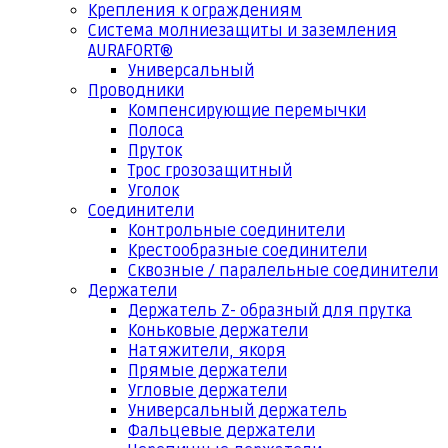
Крепления к ограждениям
Система молниезащиты и заземления
AURAFORT®
Универсальный
Проводники
Компенсирующие перемычки
Полоса
Пруток
Трос грозозащитный
Уголок
Соединители
Контрольные соединители
Крестообразные соединители
Сквозные / паралельные соединители
Держатели
Держатель Z- образный для прутка
Коньковые держатели
Натяжители, якоря
Прямые держатели
Угловые держатели
Универсальный держатель
Фальцевые держатели