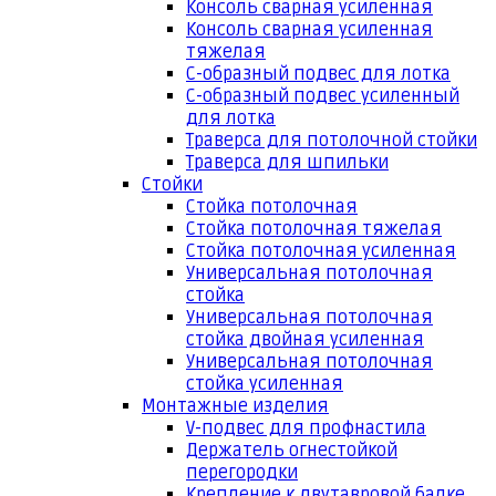
Консоль сварная усиленная
Консоль сварная усиленная
тяжелая
С-образный подвес для лотка
С-образный подвес усиленный
для лотка
Траверса для потолочной стойки
Траверса для шпильки
Стойки
Стойка потолочная
Стойка потолочная тяжелая
Стойка потолочная усиленная
Универсальная потолочная
стойка
Универсальная потолочная
стойка двойная усиленная
Универсальная потолочная
стойка усиленная
Монтажные изделия
V-подвес для профнастила
Держатель огнестойкой
перегородки
Крепление к двутавровой балке