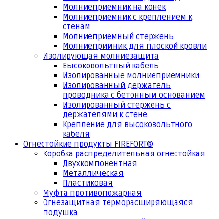
Молниеприемник на конек
Молниеприемник с креплением к
стенам
Молниеприемный стержень
Молниепримник для плоской кровли
Изолирующая молниезащита
Высоковольтный кабель
Изолированные молниеприемники
Изолированный держатель
проводника с бетонным основанием
Изолированный стержень с
держателями к стене
Крепление для высоковольтного
кабеля
Огнестойкие продукты FIREFORT®
Коробка распределительная огнестойкая
Двухкомпонентная
Металлическая
Пластиковая
Муфта противопожарная
Огнезащитная терморасширяющаяся
подушка