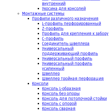
внутренний
Укосина для консолей
Монтажные системы
Профили различного назначения
L-профиль перфорированный
Z-профиль
Профиль для крепления к забору
С-профиль
Соединитель швеллера
Универсальный
поддерживающий профиль
Универсальный профиль
Универсальный профиль
усиленный
Швеллер
Швеллер тройная перфорация
Консоли
Консоль L-образная
Консоль без опоры
Консоль для потолочной стойки
Консоль с опорой
Консоль сварная