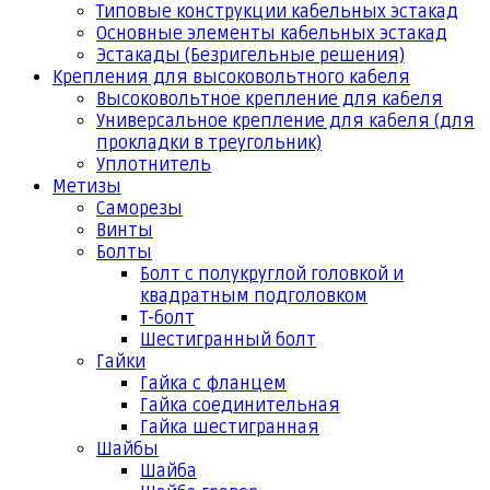
Типовые конструкции кабельных эстакад
Основные элементы кабельных эстакад
Эстакады (Безригельные решения)
Крепления для высоковольтного кабеля
Высоковольтное крепление для кабеля
Универсальное крепление для кабеля (для
прокладки в треугольник)
Уплотнитель
Метизы
Саморезы
Винты
Болты
Болт с полукруглой головкой и
квадратным подголовком
Т-болт
Шестигранный болт
Гайки
Гайка с фланцем
Гайка соединительная
Гайка шестигранная
Шайбы
Шайба