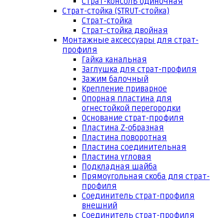
Страт-консоль одиночная
Страт-стойка (STRUT-стойка)
Страт-стойка
Страт-стойка двойная
Монтажные аксессуары для страт-
профиля
Гайка канальная
Заглушка для страт-профиля
Зажим балочный
Крепление приварное
Опорная пластина для
огнестойкой перегородки
Основание страт-профиля
Пластина Z-образная
Пластина поворотная
Пластина соединительная
Пластина угловая
Подкладная шайба
Прямоугольная скоба для страт-
профиля
Соединитель страт-профиля
внешний
Соединитель страт-профиля