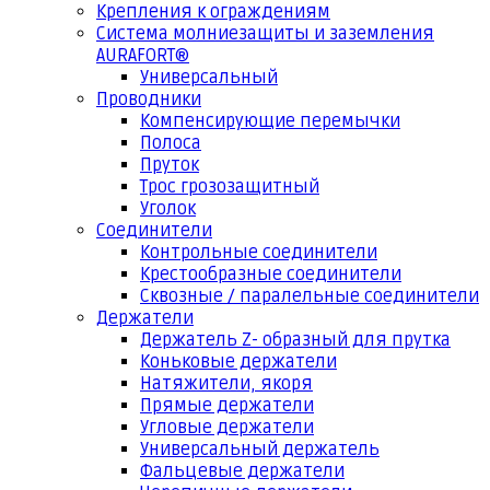
Крепления к ограждениям
Система молниезащиты и заземления
AURAFORT®
Универсальный
Проводники
Компенсирующие перемычки
Полоса
Пруток
Трос грозозащитный
Уголок
Соединители
Контрольные соединители
Крестообразные соединители
Сквозные / паралельные соединители
Держатели
Держатель Z- образный для прутка
Коньковые держатели
Натяжители, якоря
Прямые держатели
Угловые держатели
Универсальный держатель
Фальцевые держатели