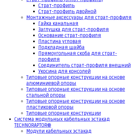
Страт-профиль
Страт-профиль двойной
Монтажные аксессуары для страт-профиля
Гайка канальная
Заглушка для страт-профиля
Основание страт-профиля
Пластина угловая
Подкладная шайба
Прямоугольная скоба для страт-
профиля
Соединитель страт-профиля внешний
Укосина для консолей
Типовые опорные конструкции на основе
алюминиевой опоры
Типовые опорные конструкции на основе
стальной опоры
Типовые опорные конструкции на основе
пластиковой опоры
Типовые опорные конструкции
Система модульных кабельных эстакад
TECHNORAPTOR®
Модули кабельных эстакад