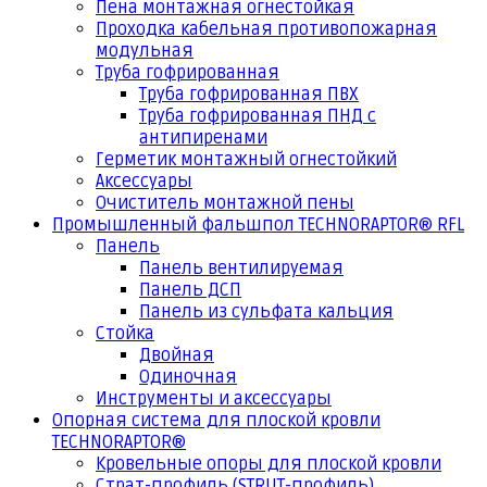
Пена монтажная огнестойкая
Проходка кабельная противопожарная
модульная
Труба гофрированная
Труба гофрированная ПВХ
Труба гофрированная ПНД с
антипиренами
Герметик монтажный огнестойкий
Аксессуары
Очиститель монтажной пены
Промышленный фальшпол TECHNORAPTOR® RFL
Панель
Панель вентилируемая
Панель ДСП
Панель из сульфата кальция
Стойка
Двойная
Одиночная
Инструменты и аксессуары
Опорная система для плоской кровли
TECHNORAPTOR®
Кровельные опоры для плоской кровли
Страт-профиль (STRUT-профиль)