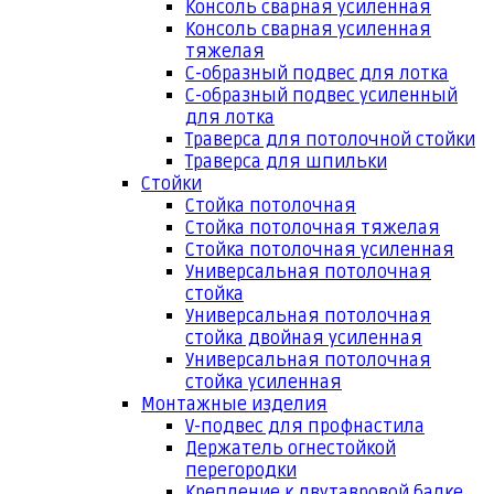
Консоль сварная усиленная
Консоль сварная усиленная
тяжелая
С-образный подвес для лотка
С-образный подвес усиленный
для лотка
Траверса для потолочной стойки
Траверса для шпильки
Стойки
Стойка потолочная
Стойка потолочная тяжелая
Стойка потолочная усиленная
Универсальная потолочная
стойка
Универсальная потолочная
стойка двойная усиленная
Универсальная потолочная
стойка усиленная
Монтажные изделия
V-подвес для профнастила
Держатель огнестойкой
перегородки
Крепление к двутавровой балке