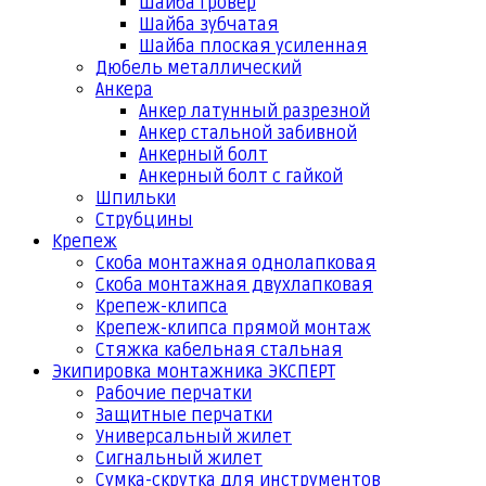
Шайба гровер
Шайба зубчатая
Шайба плоская усиленная
Дюбель металлический
Анкера
Анкер латунный разрезной
Анкер стальной забивной
Анкерный болт
Анкерный болт с гайкой
Шпильки
Струбцины
Крепеж
Скоба монтажная однолапковая
Скоба монтажная двухлапковая
Крепеж-клипса
Крепеж-клипса прямой монтаж
Стяжка кабельная стальная
Экипировка монтажника ЭКСПЕРТ
Рабочие перчатки
Защитные перчатки
Универсальный жилет
Сигнальный жилет
Сумка-скрутка для инструментов