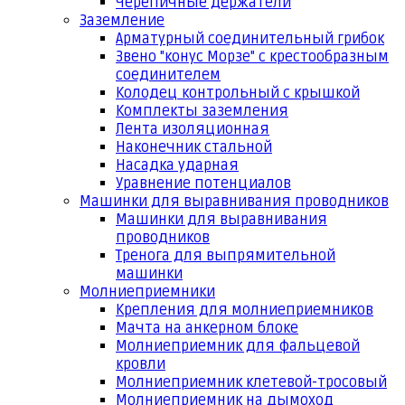
Черепичные держатели
Заземление
Арматурный соединительный грибок
Звено "конус Морзе" с крестообразным
соединителем
Колодец контрольный с крышкой
Комплекты заземления
Лента изоляционная
Наконечник стальной
Насадка ударная
Уравнение потенциалов
Машинки для выравнивания проводников
Машинки для выравнивания
проводников
Тренога для выпрямительной
машинки
Молниеприемники
Крепления для молниеприемников
Мачта на анкерном блоке
Молниеприемник для фальцевой
кровли
Молниеприемник клетевой-тросовый
Молниеприемник на дымоход