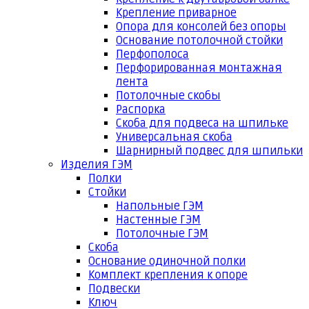
Крепление приварное
Опора для консолей без опоры
Основание потолочной стойки
Перфополоса
Перфорированная монтажная
лента
Потолочные скобы
Распорка
Скоба для подвеса на шпильке
Универсальная скоба
Шарнирный подвес для шпильки
Изделия ГЭМ
Полки
Стойки
Напольные ГЭМ
Настенные ГЭМ
Потолочные ГЭМ
Скоба
Основание одиночной полки
Комплект крепления к опоре
Подвески
Ключ