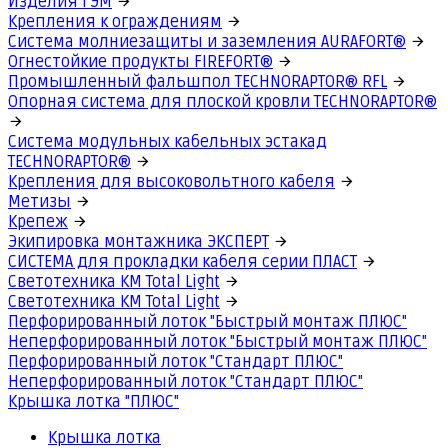
Изделия ГЭМ
Крепления к ограждениям
Система молниезащиты и заземления AURAFORT®
Огнестойкие продукты FIREFORT®
Промышленный фальшпол TECHNORAPTOR® RFL
Опорная система для плоской кровли TECHNORAPTOR®
Система модульных кабельных эстакад
TECHNORAPTOR®
Крепления для высоковольтного кабеля
Метизы
Крепеж
Экипировка монтажника ЭКСПЕРТ
СИСТЕМА для прокладки кабеля серии ПЛАСТ
Светотехника КМ Total Light
Светотехника КМ Total Light
Перфорированный лоток "Быстрый монтаж ПЛЮС"
Неперфорированный лоток "Быстрый монтаж ПЛЮС"
Перфорированный лоток "Стандарт ПЛЮС"
Неперфорированный лоток "Стандарт ПЛЮС"
Крышка лотка "ПЛЮС"
Крышка лотка