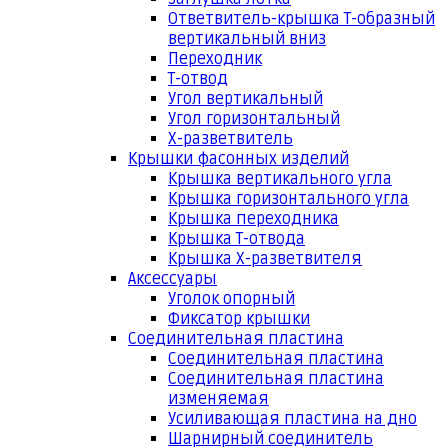
Ответвитель-крышка Т-образный
вертикальный вниз
Переходник
Т-отвод
Угол вертикальный
Угол горизонтальный
Х-разветвитель
Крышки фасонных изделий
Крышка вертикального угла
Крышка горизонтального угла
Крышка переходника
Крышка Т-отвода
Крышка Х-разветвителя
Аксессуары
Уголок опорный
Фиксатор крышки
Соединительная пластина
Соединительная пластина
Соединительная пластина
изменяемая
Усиливающая пластина на дно
Шарнирный соединитель