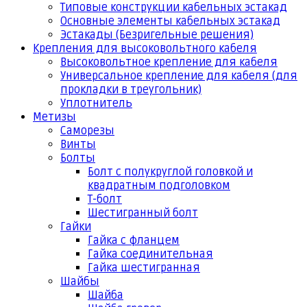
Типовые конструкции кабельных эстакад
Основные элементы кабельных эстакад
Эстакады (Безригельные решения)
Крепления для высоковольтного кабеля
Высоковольтное крепление для кабеля
Универсальное крепление для кабеля (для
прокладки в треугольник)
Уплотнитель
Метизы
Саморезы
Винты
Болты
Болт с полукруглой головкой и
квадратным подголовком
Т-болт
Шестигранный болт
Гайки
Гайка с фланцем
Гайка соединительная
Гайка шестигранная
Шайбы
Шайба