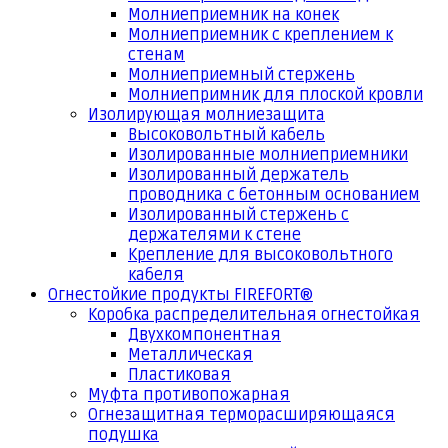
Молниеприемник на конек
Молниеприемник с креплением к
стенам
Молниеприемный стержень
Молниепримник для плоской кровли
Изолирующая молниезащита
Высоковольтный кабель
Изолированные молниеприемники
Изолированный держатель
проводника с бетонным основанием
Изолированный стержень с
держателями к стене
Крепление для высоковольтного
кабеля
Огнестойкие продукты FIREFORT®
Коробка распределительная огнестойкая
Двухкомпонентная
Металлическая
Пластиковая
Муфта противопожарная
Огнезащитная терморасширяющаяся
подушка