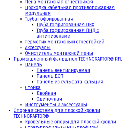
Пена монтажная огнестойкая
Проходка кабельная противопожарная
модульная
Труба гофрированная
Труба гофрированная ПВХ
Труба гофрированная ПНД с
антипиренами
Герметик монтажный огнестойкий
Аксессуары
Очиститель монтажной пены
Промышленный фальшпол TECHNORAPTOR® RFL
Панель
Панель вентилируемая
Панель ДСП
Панель из сульфата кальция
Стойка
Двойная
Одиночная
Инструменты и аксессуары
Опорная система для плоской кровли
TECHNORAPTOR®
Кровельные опоры для плоской кровли
Страт-профиль (STRUT-профиль)