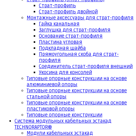
Страт-профиль
Страт-профиль двойной
Монтажные аксессуары для страт-профиля
Гайка канальная
Заглушка для страт-профиля
Основание страт-профиля
Пластина угловая
Подкладная шайба
Прямоугольная скоба для страт-
профиля
Соединитель страт-профиля внешний
Укосина для консолей
Типовые опорные конструкции на основе
алюминиевой опоры
Типовые опорные конструкции на основе
стальной опоры
Типовые опорные конструкции на основе
пластиковой опоры
Типовые опорные конструкции
Система модульных кабельных эстакад
TECHNORAPTOR®
Модули кабельных эстакад