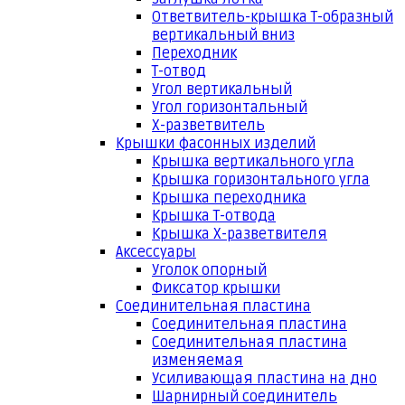
Ответвитель-крышка Т-образный
вертикальный вниз
Переходник
Т-отвод
Угол вертикальный
Угол горизонтальный
Х-разветвитель
Крышки фасонных изделий
Крышка вертикального угла
Крышка горизонтального угла
Крышка переходника
Крышка Т-отвода
Крышка Х-разветвителя
Аксессуары
Уголок опорный
Фиксатор крышки
Соединительная пластина
Соединительная пластина
Соединительная пластина
изменяемая
Усиливающая пластина на дно
Шарнирный соединитель