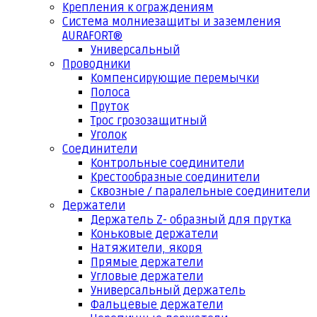
Крепления к ограждениям
Система молниезащиты и заземления
AURAFORT®
Универсальный
Проводники
Компенсирующие перемычки
Полоса
Пруток
Трос грозозащитный
Уголок
Соединители
Контрольные соединители
Крестообразные соединители
Сквозные / паралельные соединители
Держатели
Держатель Z- образный для прутка
Коньковые держатели
Натяжители, якоря
Прямые держатели
Угловые держатели
Универсальный держатель
Фальцевые держатели