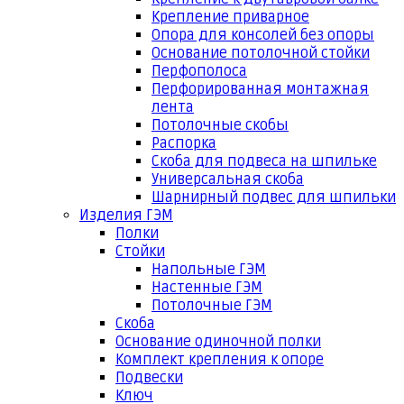
Крепление приварное
Опора для консолей без опоры
Основание потолочной стойки
Перфополоса
Перфорированная монтажная
лента
Потолочные скобы
Распорка
Скоба для подвеса на шпильке
Универсальная скоба
Шарнирный подвес для шпильки
Изделия ГЭМ
Полки
Стойки
Напольные ГЭМ
Настенные ГЭМ
Потолочные ГЭМ
Скоба
Основание одиночной полки
Комплект крепления к опоре
Подвески
Ключ