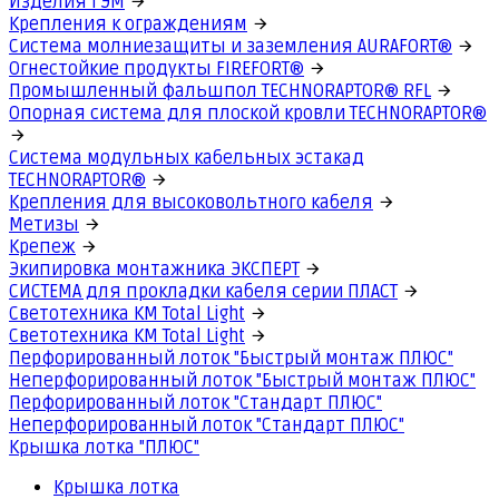
Изделия ГЭМ
Крепления к ограждениям
Система молниезащиты и заземления AURAFORT®
Огнестойкие продукты FIREFORT®
Промышленный фальшпол TECHNORAPTOR® RFL
Опорная система для плоской кровли TECHNORAPTOR®
Система модульных кабельных эстакад
TECHNORAPTOR®
Крепления для высоковольтного кабеля
Метизы
Крепеж
Экипировка монтажника ЭКСПЕРТ
СИСТЕМА для прокладки кабеля серии ПЛАСТ
Светотехника КМ Total Light
Светотехника КМ Total Light
Перфорированный лоток "Быстрый монтаж ПЛЮС"
Неперфорированный лоток "Быстрый монтаж ПЛЮС"
Перфорированный лоток "Стандарт ПЛЮС"
Неперфорированный лоток "Стандарт ПЛЮС"
Крышка лотка "ПЛЮС"
Крышка лотка