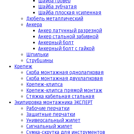
Шайба гровер
Шайба зубчатая
Шайба плоская усиленная
Дюбель металлический
Анкера
Анкер латунный разрезной
Анкер стальной забивной
Анкерный болт
Анкерный болт с гайкой
Шпильки
Струбцины
Крепеж
Скоба монтажная однолапковая
Скоба монтажная двухлапковая
Крепеж-клипса
Крепеж-клипса прямой монтаж
Стяжка кабельная стальная
Экипировка монтажника ЭКСПЕРТ
Рабочие перчатки
Защитные перчатки
Универсальный жилет
Сигнальный жилет
Сумка-скрутка для инструментов