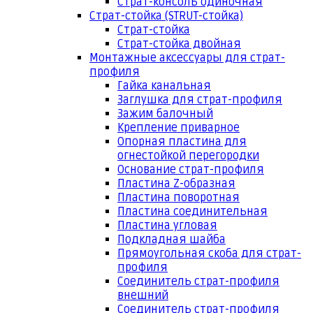
Страт-консоль одиночная
Страт-стойка (STRUT-стойка)
Страт-стойка
Страт-стойка двойная
Монтажные аксессуары для страт-
профиля
Гайка канальная
Заглушка для страт-профиля
Зажим балочный
Крепление приварное
Опорная пластина для
огнестойкой перегородки
Основание страт-профиля
Пластина Z-образная
Пластина поворотная
Пластина соединительная
Пластина угловая
Подкладная шайба
Прямоугольная скоба для страт-
профиля
Соединитель страт-профиля
внешний
Соединитель страт-профиля