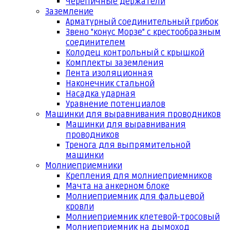
Черепичные держатели
Заземление
Арматурный соединительный грибок
Звено "конус Морзе" с крестообразным
соединителем
Колодец контрольный с крышкой
Комплекты заземления
Лента изоляционная
Наконечник стальной
Насадка ударная
Уравнение потенциалов
Машинки для выравнивания проводников
Машинки для выравнивания
проводников
Тренога для выпрямительной
машинки
Молниеприемники
Крепления для молниеприемников
Мачта на анкерном блоке
Молниеприемник для фальцевой
кровли
Молниеприемник клетевой-тросовый
Молниеприемник на дымоход