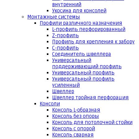
внутренний
Укосина для консолей
Монтажные системы
Профили различного назначения
L-профиль перфорированный
Z-профиль
Профиль для крепления к забору
С-профиль
Соединитель швеллера
Универсальный
поддерживающий профиль
Универсальный профиль
Универсальный профиль
усиленный
Швеллер
Швеллер тройная перфорация
Консоли
Консоль L-образная
Консоль без опоры
Консоль для потолочной стойки
Консоль с опорой
Консоль сварная