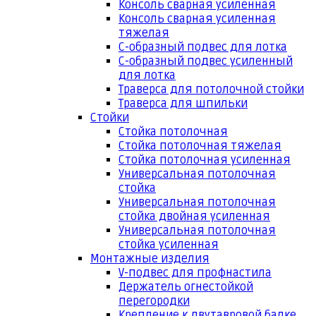
Консоль сварная усиленная
Консоль сварная усиленная
тяжелая
С-образный подвес для лотка
С-образный подвес усиленный
для лотка
Траверса для потолочной стойки
Траверса для шпильки
Стойки
Стойка потолочная
Стойка потолочная тяжелая
Стойка потолочная усиленная
Универсальная потолочная
стойка
Универсальная потолочная
стойка двойная усиленная
Универсальная потолочная
стойка усиленная
Монтажные изделия
V-подвес для профнастила
Держатель огнестойкой
перегородки
Крепление к двутавровой балке