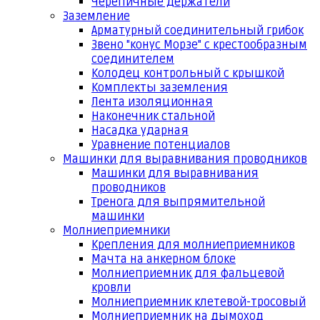
Черепичные держатели
Заземление
Арматурный соединительный грибок
Звено "конус Морзе" с крестообразным
соединителем
Колодец контрольный с крышкой
Комплекты заземления
Лента изоляционная
Наконечник стальной
Насадка ударная
Уравнение потенциалов
Машинки для выравнивания проводников
Машинки для выравнивания
проводников
Тренога для выпрямительной
машинки
Молниеприемники
Крепления для молниеприемников
Мачта на анкерном блоке
Молниеприемник для фальцевой
кровли
Молниеприемник клетевой-тросовый
Молниеприемник на дымоход