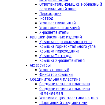
Ответвитель-крышка Т-образный
вертикальный вниз
Переходник
Т-отвод
Угол вертикальный
Угол горизонтальный
Х-разветвитель
Крышки фасонных изделий
Крышка вертикального угла
Крышка горизонтального угла
Крышка переходника
Крышка Т-отвода
Крышка Х-разветвителя
Аксессуары
Уголок опорный
Фиксатор крышки
Соединительная пластина
Соединительная пластина
Соединительная пластина
изменяемая
Усиливающая пластина на дно
Шарнирный соединитель