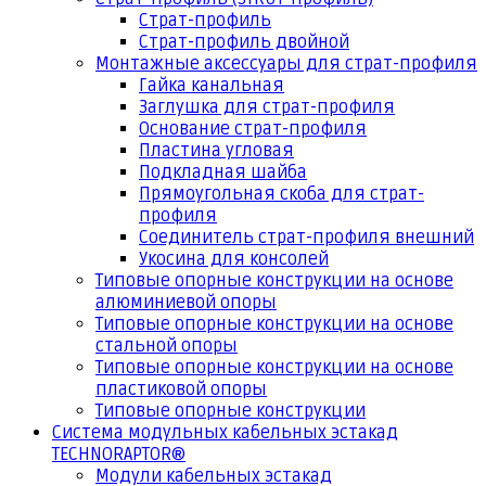
Страт-профиль
Страт-профиль двойной
Монтажные аксессуары для страт-профиля
Гайка канальная
Заглушка для страт-профиля
Основание страт-профиля
Пластина угловая
Подкладная шайба
Прямоугольная скоба для страт-
профиля
Соединитель страт-профиля внешний
Укосина для консолей
Типовые опорные конструкции на основе
алюминиевой опоры
Типовые опорные конструкции на основе
стальной опоры
Типовые опорные конструкции на основе
пластиковой опоры
Типовые опорные конструкции
Система модульных кабельных эстакад
TECHNORAPTOR®
Модули кабельных эстакад