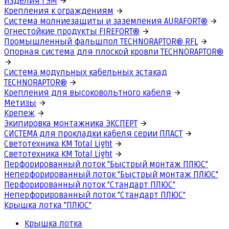
Изделия ГЭМ
Крепления к ограждениям
Система молниезащиты и заземления AURAFORT®
Огнестойкие продукты FIREFORT®
Промышленный фальшпол TECHNORAPTOR® RFL
Опорная система для плоской кровли TECHNORAPTOR®
Система модульных кабельных эстакад
TECHNORAPTOR®
Крепления для высоковольтного кабеля
Метизы
Крепеж
Экипировка монтажника ЭКСПЕРТ
СИСТЕМА для прокладки кабеля серии ПЛАСТ
Светотехника КМ Total Light
Светотехника КМ Total Light
Перфорированный лоток "Быстрый монтаж ПЛЮС"
Неперфорированный лоток "Быстрый монтаж ПЛЮС"
Перфорированный лоток "Стандарт ПЛЮС"
Неперфорированный лоток "Стандарт ПЛЮС"
Крышка лотка "ПЛЮС"
Крышка лотка