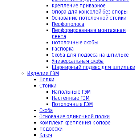
Крепление приварное
Опора для консолей без опоры
Основание потолочной стойки
Перфополоса
Перфорированная монтажная
лента
Потолочные скобы
Распорка
Скоба для подвеса на шпильке
Универсальная скоба
Шарнирный подвес для шпильки
Изделия ГЭМ
Полки
Стойки
Напольные ГЭМ
Настенные ГЭМ
Потолочные ГЭМ
Скоба
Основание одиночной полки
Комплект крепления к опоре
Подвески
Ключ