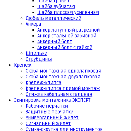
Шайба гровер
Шайба зубчатая
Шайба плоская усиленная
Дюбель металлический
Анкера
Анкер латунный разрезной
Анкер стальной забивной
Анкерный болт
Анкерный болт с гайкой
Шпильки
Струбцины
Крепеж
Скоба монтажная однолапковая
Скоба монтажная двухлапковая
Крепеж-клипса
Крепеж-клипса прямой монтаж
Стяжка кабельная стальная
Экипировка монтажника ЭКСПЕРТ
Рабочие перчатки
Защитные перчатки
Универсальный жилет
Сигнальный жилет
Сумка-скрутка для инструментов