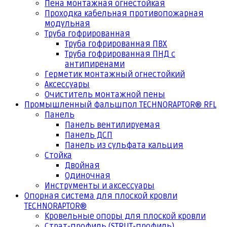
Пена монтажная огнестойкая
Проходка кабельная противопожарная
модульная
Труба гофрированная
Труба гофрированная ПВХ
Труба гофрированная ПНД с
антипиренами
Герметик монтажный огнестойкий
Аксессуары
Очиститель монтажной пены
Промышленный фальшпол TECHNORAPTOR® RFL
Панель
Панель вентилируемая
Панель ДСП
Панель из сульфата кальция
Стойка
Двойная
Одиночная
Инструменты и аксессуары
Опорная система для плоской кровли
TECHNORAPTOR®
Кровельные опоры для плоской кровли
Страт-профиль (STRUT-профиль)