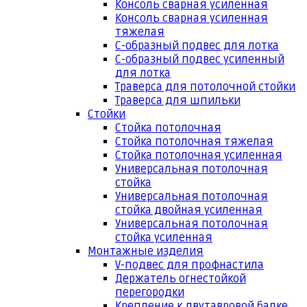
Консоль сварная усиленная
Консоль сварная усиленная
тяжелая
С-образный подвес для лотка
С-образный подвес усиленный
для лотка
Траверса для потолочной стойки
Траверса для шпильки
Стойки
Стойка потолочная
Стойка потолочная тяжелая
Стойка потолочная усиленная
Универсальная потолочная
стойка
Универсальная потолочная
стойка двойная усиленная
Универсальная потолочная
стойка усиленная
Монтажные изделия
V-подвес для профнастила
Держатель огнестойкой
перегородки
Крепление к двутавровой балке