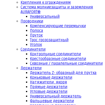
Крепления к ограждениям
Система молниезащиты и заземления
AURAFORT®
Универсальный
Проводники
Компенсирующие перемычки
Полоса
Пруток
Трос грозозащитный
Уголок
Соединители
Контрольные соединители
Крестообразные соединители
Сквозные / паралельные соединители
Держатели
Держатель Z- образный для прутка
Коньковые держатели
Натяжители, якоря
Прямые держатели
Угловые держатели
Универсальный держатель
Фальцевые держатели