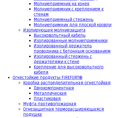
Молниеприемник на конек
Молниеприемник с креплением к
стенам
Молниеприемный стержень
Молниепримник для плоской кровли
Изолирующая молниезащита
Высоковольтный кабель
Изолированные молниеприемники
Изолированный держатель
проводника с бетонным основанием
Изолированный стержень с
держателями к стене
Крепление для высоковольтного
кабеля
Огнестойкие продукты FIREFORT®
Коробка распределительная огнестойкая
Двухкомпонентная
Металлическая
Пластиковая
Муфта противопожарная
Огнезащитная терморасширяющаяся
подушка