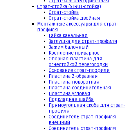
Страт-консоль одиночная
Страт-стойка (STRUT-стойка)
Страт-стойка
Страт-стойка двойная
Монтажные аксессуары для страт-
профиля
Гайка канальная
Заглушка для страт-профиля
Зажим балочный
Крепление приварное
Опорная пластина для
огнестойкой перегородки
Основание страт-профиля
Пластина Z-образная
Пластина поворотная
Пластина соединительная
Пластина угловая
Подкладная шайба
Прямоугольная скоба для страт-
профиля
Соединитель страт-профиля
внешний
Соединитель страт-профиля