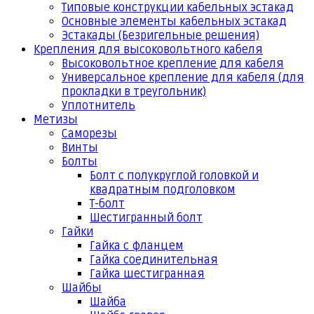
Типовые конструкции кабельных эстакад
Основные элементы кабельных эстакад
Эстакады (Безригельные решения)
Крепления для высоковольтного кабеля
Высоковольтное крепление для кабеля
Универсальное крепление для кабеля (для
прокладки в треугольник)
Уплотнитель
Метизы
Саморезы
Винты
Болты
Болт с полукруглой головкой и
квадратным подголовком
Т-болт
Шестигранный болт
Гайки
Гайка с фланцем
Гайка соединительная
Гайка шестигранная
Шайбы
Шайба