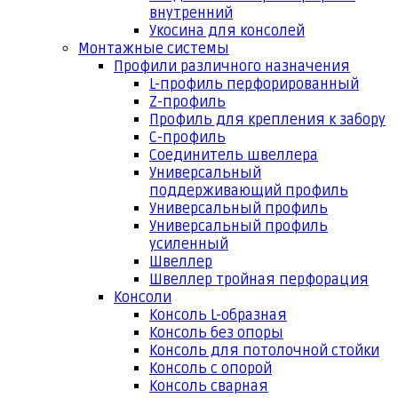
внутренний
Укосина для консолей
Монтажные системы
Профили различного назначения
L-профиль перфорированный
Z-профиль
Профиль для крепления к забору
С-профиль
Соединитель швеллера
Универсальный
поддерживающий профиль
Универсальный профиль
Универсальный профиль
усиленный
Швеллер
Швеллер тройная перфорация
Консоли
Консоль L-образная
Консоль без опоры
Консоль для потолочной стойки
Консоль с опорой
Консоль сварная