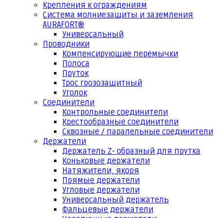
Крепления к ограждениям
Система молниезащиты и заземления
AURAFORT®
Универсальный
Проводники
Компенсирующие перемычки
Полоса
Пруток
Трос грозозащитный
Уголок
Соединители
Контрольные соединители
Крестообразные соединители
Сквозные / паралельные соединители
Держатели
Держатель Z- образный для прутка
Коньковые держатели
Натяжители, якоря
Прямые держатели
Угловые держатели
Универсальный держатель
Фальцевые держатели