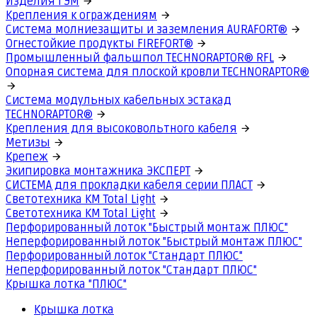
Изделия ГЭМ
Крепления к ограждениям
Система молниезащиты и заземления AURAFORT®
Огнестойкие продукты FIREFORT®
Промышленный фальшпол TECHNORAPTOR® RFL
Опорная система для плоской кровли TECHNORAPTOR®
Система модульных кабельных эстакад
TECHNORAPTOR®
Крепления для высоковольтного кабеля
Метизы
Крепеж
Экипировка монтажника ЭКСПЕРТ
СИСТЕМА для прокладки кабеля серии ПЛАСТ
Светотехника КМ Total Light
Светотехника КМ Total Light
Перфорированный лоток "Быстрый монтаж ПЛЮС"
Неперфорированный лоток "Быстрый монтаж ПЛЮС"
Перфорированный лоток "Стандарт ПЛЮС"
Неперфорированный лоток "Стандарт ПЛЮС"
Крышка лотка "ПЛЮС"
Крышка лотка