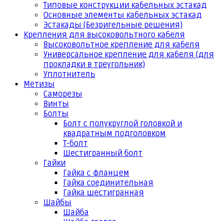
Типовые конструкции кабельных эстакад
Основные элементы кабельных эстакад
Эстакады (Безригельные решения)
Крепления для высоковольтного кабеля
Высоковольтное крепление для кабеля
Универсальное крепление для кабеля (для
прокладки в треугольник)
Уплотнитель
Метизы
Саморезы
Винты
Болты
Болт с полукруглой головкой и
квадратным подголовком
Т-болт
Шестигранный болт
Гайки
Гайка с фланцем
Гайка соединительная
Гайка шестигранная
Шайбы
Шайба