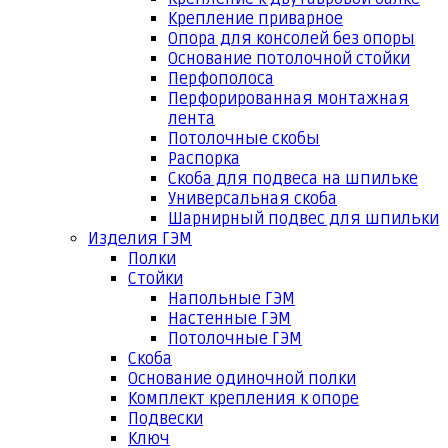
Крепление приварное
Опора для консолей без опоры
Основание потолочной стойки
Перфополоса
Перфорированная монтажная
лента
Потолочные скобы
Распорка
Скоба для подвеса на шпильке
Универсальная скоба
Шарнирный подвес для шпильки
Изделия ГЭМ
Полки
Стойки
Напольные ГЭМ
Настенные ГЭМ
Потолочные ГЭМ
Скоба
Основание одиночной полки
Комплект крепления к опоре
Подвески
Ключ