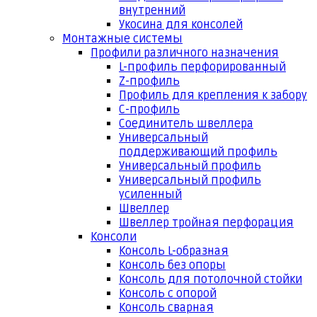
внутренний
Укосина для консолей
Монтажные системы
Профили различного назначения
L-профиль перфорированный
Z-профиль
Профиль для крепления к забору
С-профиль
Соединитель швеллера
Универсальный
поддерживающий профиль
Универсальный профиль
Универсальный профиль
усиленный
Швеллер
Швеллер тройная перфорация
Консоли
Консоль L-образная
Консоль без опоры
Консоль для потолочной стойки
Консоль с опорой
Консоль сварная