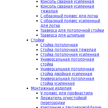
Консоль сварная усиленная
Консоль сварная усиленная
тяжелая
С-образный подвес для лотка
С-образный подвес усиленный
для лотка
Траверса для потолочной стойки
Траверса для шпильки
Стойки
Стойка потолочная
Стойка потолочная тяжелая
Стойка потолочная усиленная
Универсальная потолочная
стойка
Универсальная потолочная
стойка двойная усиленная
Универсальная потолочная
стойка усиленная
Монтажные изделия
V-подвес для профнастила
Держатель огнестойкой
перегородки
Крепление к двутавровой балке