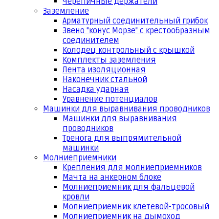
Черепичные держатели
Заземление
Арматурный соединительный грибок
Звено "конус Морзе" с крестообразным
соединителем
Колодец контрольный с крышкой
Комплекты заземления
Лента изоляционная
Наконечник стальной
Насадка ударная
Уравнение потенциалов
Машинки для выравнивания проводников
Машинки для выравнивания
проводников
Тренога для выпрямительной
машинки
Молниеприемники
Крепления для молниеприемников
Мачта на анкерном блоке
Молниеприемник для фальцевой
кровли
Молниеприемник клетевой-тросовый
Молниеприемник на дымоход