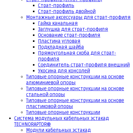
Страт-профиль
Страт-профиль двойной
Монтажные аксессуары для страт-профиля
Гайка канальная
Заглушка для страт-профиля
Основание страт-профиля
Пластина угловая
Подкладная шайба
Прямоугольная скоба для страт-
профиля
Соединитель страт-профиля внешний
Укосина для консолей
Типовые опорные конструкции на основе
алюминиевой опоры
Типовые опорные конструкции на основе
стальной опоры
Типовые опорные конструкции на основе
пластиковой опоры
Типовые опорные конструкции
Система модульных кабельных эстакад
TECHNORAPTOR®
Модули кабельных эстакад