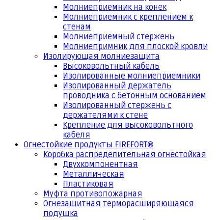
Молниеприемник на конек
Молниеприемник с креплением к
стенам
Молниеприемный стержень
Молниепримник для плоской кровли
Изолирующая молниезащита
Высоковольтный кабель
Изолированные молниеприемники
Изолированный держатель
проводника с бетонным основанием
Изолированный стержень с
держателями к стене
Крепление для высоковольтного
кабеля
Огнестойкие продукты FIREFORT®
Коробка распределительная огнестойкая
Двухкомпонентная
Металлическая
Пластиковая
Муфта противопожарная
Огнезащитная терморасширяющаяся
подушка