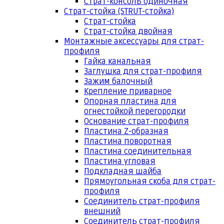
Страт-консоль одиночная
Страт-стойка (STRUT-стойка)
Страт-стойка
Страт-стойка двойная
Монтажные аксессуары для страт-
профиля
Гайка канальная
Заглушка для страт-профиля
Зажим балочный
Крепление приварное
Опорная пластина для
огнестойкой перегородки
Основание страт-профиля
Пластина Z-образная
Пластина поворотная
Пластина соединительная
Пластина угловая
Подкладная шайба
Прямоугольная скоба для страт-
профиля
Соединитель страт-профиля
внешний
Соединитель страт-профиля