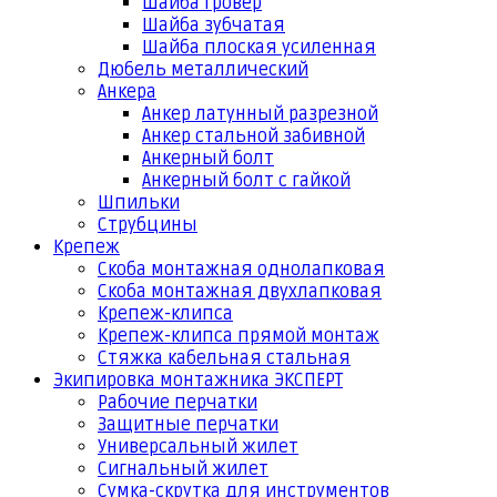
Шайба гровер
Шайба зубчатая
Шайба плоская усиленная
Дюбель металлический
Анкера
Анкер латунный разрезной
Анкер стальной забивной
Анкерный болт
Анкерный болт с гайкой
Шпильки
Струбцины
Крепеж
Скоба монтажная однолапковая
Скоба монтажная двухлапковая
Крепеж-клипса
Крепеж-клипса прямой монтаж
Стяжка кабельная стальная
Экипировка монтажника ЭКСПЕРТ
Рабочие перчатки
Защитные перчатки
Универсальный жилет
Сигнальный жилет
Сумка-скрутка для инструментов