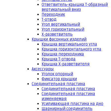
Ответвитель-крышка Т-образный
вертикальный вниз
Переходник
Т-отвод
Угол вертикальный
Угол горизонтальный
Х-разветвитель
Крышки фасонных изделий
Крышка вертикального угла
Крышка горизонтального угла
Крышка переходника
Крышка Т-отвода
Крышка Х-разветвителя
Аксессуары
Уголок опорный
Фиксатор крышки
Соединительная пластина
Соединительная пластина
Соединительная пластина
изменяемая
Усиливающая пластина на дно
Шарнирный соединитель