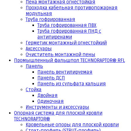
Пена монтажная огнестойкая
Проходка кабельная противопожарная
модульная
Труба гофрированная
Труба гофрированная ПВХ
Труба гофрированная ПНД с
антипиренами
Герметик монтажный огнестойкий
Аксессуары
Очиститель монтажной пены
Промышленный фальшпол TECHNORAPTOR® RFL
Панель
Панель вентилируемая
Панель ДСП
Панель из сульфата кальция
Стойка
Двойная
Одиночная
Инструменты и аксессуары
Опорная система для плоской кровли
TECHNORAPTOR®
Кровельные опоры для плоской кровли
Страт-профиль (STRUT-профиль)