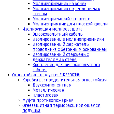
Молниеприемник на конек
Молниеприемник с креплением к
стенам
Молниеприемный стержень
Молниепримник для плоской кровли
Изолирующая молниезащита
Высоковольтный кабель
Изолированные молниеприемники
Изолированный держатель
проводника с бетонным основанием
Изолированный стержень с
держателями к стене
Крепление для высоковольтного
кабеля
Огнестойкие продукты FIREFORT®
Коробка распределительная огнестойкая
Двухкомпонентная
Металлическая
Пластиковая
Муфта противопожарная
Огнезащитная терморасширяющаяся
подушка