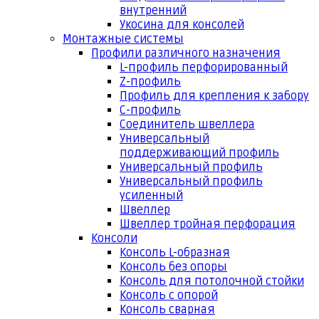
внутренний
Укосина для консолей
Монтажные системы
Профили различного назначения
L-профиль перфорированный
Z-профиль
Профиль для крепления к забору
С-профиль
Соединитель швеллера
Универсальный
поддерживающий профиль
Универсальный профиль
Универсальный профиль
усиленный
Швеллер
Швеллер тройная перфорация
Консоли
Консоль L-образная
Консоль без опоры
Консоль для потолочной стойки
Консоль с опорой
Консоль сварная