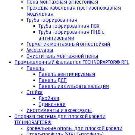
Пена монтажная огнестойкая
Проходка кабельная противопожарная
модульная
Труба гофрированная
Труба гофрированная ПВХ
Труба гофрированная ПНД с
антипиренами
Герметик монтажный огнестойкий
Аксессуары
Очиститель монтажной пены
Промышленный фальшпол TECHNORAPTOR® RFL
Панель
Панель вентилируемая
Панель ДСП
Панель из сульфата кальция
Стойка
Двойная
Одиночная
Инструменты и аксессуары
Опорная система для плоской кровли
TECHNORAPTOR®
Кровельные опоры для плоской кровли
Страт-профиль (STRUT-профиль)