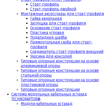
Страт-профиль
Страт-профиль двойной
Монтажные аксессуары для страт-профиля
Гайка канальная
Заглушка для страт-профиля
Основание страт-профиля
Пластина угловая
Подкладная шайба
Прямоугольная скоба для страт-
профиля
Соединитель страт-профиля внешний
Укосина для консолей
Типовые опорные конструкции на основе
алюминиевой опоры
Типовые опорные конструкции на основе
стальной опоры
Типовые опорные конструкции на основе
пластиковой опоры
Типовые опорные конструкции
Система модульных кабельных эстакад
TECHNORAPTOR®
Модули кабельных эстакад