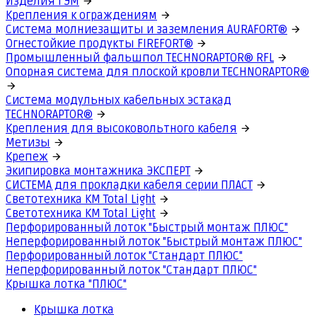
Изделия ГЭМ
Крепления к ограждениям
Система молниезащиты и заземления AURAFORT®
Огнестойкие продукты FIREFORT®
Промышленный фальшпол TECHNORAPTOR® RFL
Опорная система для плоской кровли TECHNORAPTOR®
Система модульных кабельных эстакад
TECHNORAPTOR®
Крепления для высоковольтного кабеля
Метизы
Крепеж
Экипировка монтажника ЭКСПЕРТ
СИСТЕМА для прокладки кабеля серии ПЛАСТ
Светотехника КМ Total Light
Светотехника КМ Total Light
Перфорированный лоток "Быстрый монтаж ПЛЮС"
Неперфорированный лоток "Быстрый монтаж ПЛЮС"
Перфорированный лоток "Стандарт ПЛЮС"
Неперфорированный лоток "Стандарт ПЛЮС"
Крышка лотка "ПЛЮС"
Крышка лотка