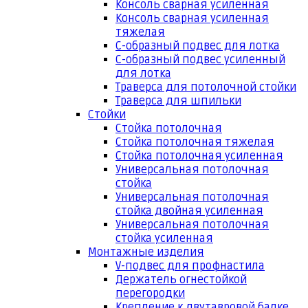
Консоль сварная усиленная
Консоль сварная усиленная
тяжелая
С-образный подвес для лотка
С-образный подвес усиленный
для лотка
Траверса для потолочной стойки
Траверса для шпильки
Стойки
Стойка потолочная
Стойка потолочная тяжелая
Стойка потолочная усиленная
Универсальная потолочная
стойка
Универсальная потолочная
стойка двойная усиленная
Универсальная потолочная
стойка усиленная
Монтажные изделия
V-подвес для профнастила
Держатель огнестойкой
перегородки
Крепление к двутавровой балке