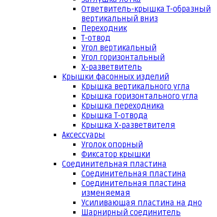
Ответвитель-крышка Т-образный
вертикальный вниз
Переходник
Т-отвод
Угол вертикальный
Угол горизонтальный
Х-разветвитель
Крышки фасонных изделий
Крышка вертикального угла
Крышка горизонтального угла
Крышка переходника
Крышка Т-отвода
Крышка Х-разветвителя
Аксессуары
Уголок опорный
Фиксатор крышки
Соединительная пластина
Соединительная пластина
Соединительная пластина
изменяемая
Усиливающая пластина на дно
Шарнирный соединитель