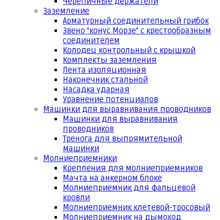
Черепичные держатели
Заземление
Арматурный соединительный грибок
Звено "конус Морзе" с крестообразным
соединителем
Колодец контрольный с крышкой
Комплекты заземления
Лента изоляционная
Наконечник стальной
Насадка ударная
Уравнение потенциалов
Машинки для выравнивания проводников
Машинки для выравнивания
проводников
Тренога для выпрямительной
машинки
Молниеприемники
Крепления для молниеприемников
Мачта на анкерном блоке
Молниеприемник для фальцевой
кровли
Молниеприемник клетевой-тросовый
Молниеприемник на дымоход