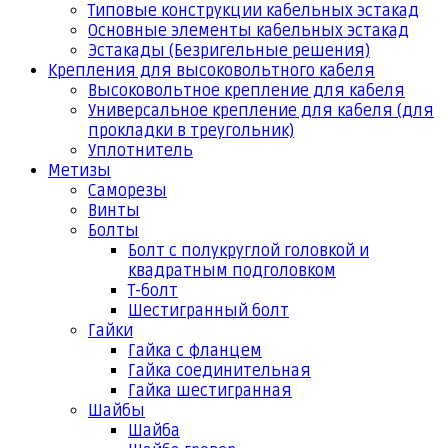
Типовые конструкции кабельных эстакад
Основные элементы кабельных эстакад
Эстакады (Безригельные решения)
Крепления для высоковольтного кабеля
Высоковольтное крепление для кабеля
Универсальное крепление для кабеля (для
прокладки в треугольник)
Уплотнитель
Метизы
Саморезы
Винты
Болты
Болт с полукруглой головкой и
квадратным подголовком
Т-болт
Шестигранный болт
Гайки
Гайка с фланцем
Гайка соединительная
Гайка шестигранная
Шайбы
Шайба