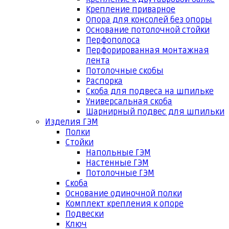
Крепление приварное
Опора для консолей без опоры
Основание потолочной стойки
Перфополоса
Перфорированная монтажная
лента
Потолочные скобы
Распорка
Скоба для подвеса на шпильке
Универсальная скоба
Шарнирный подвес для шпильки
Изделия ГЭМ
Полки
Стойки
Напольные ГЭМ
Настенные ГЭМ
Потолочные ГЭМ
Скоба
Основание одиночной полки
Комплект крепления к опоре
Подвески
Ключ