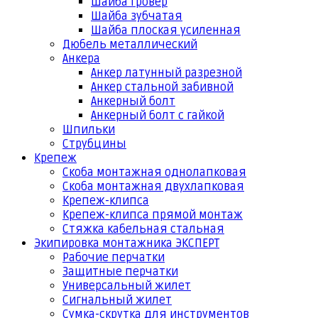
Шайба гровер
Шайба зубчатая
Шайба плоская усиленная
Дюбель металлический
Анкера
Анкер латунный разрезной
Анкер стальной забивной
Анкерный болт
Анкерный болт с гайкой
Шпильки
Струбцины
Крепеж
Скоба монтажная однолапковая
Скоба монтажная двухлапковая
Крепеж-клипса
Крепеж-клипса прямой монтаж
Стяжка кабельная стальная
Экипировка монтажника ЭКСПЕРТ
Рабочие перчатки
Защитные перчатки
Универсальный жилет
Сигнальный жилет
Сумка-скрутка для инструментов