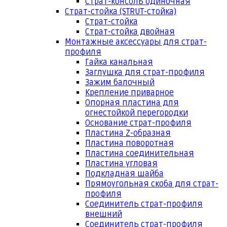
Страт-консоль одиночная
Страт-стойка (STRUT-стойка)
Страт-стойка
Страт-стойка двойная
Монтажные аксессуары для страт-
профиля
Гайка канальная
Заглушка для страт-профиля
Зажим балочный
Крепление приварное
Опорная пластина для
огнестойкой перегородки
Основание страт-профиля
Пластина Z-образная
Пластина поворотная
Пластина соединительная
Пластина угловая
Подкладная шайба
Прямоугольная скоба для страт-
профиля
Соединитель страт-профиля
внешний
Соединитель страт-профиля