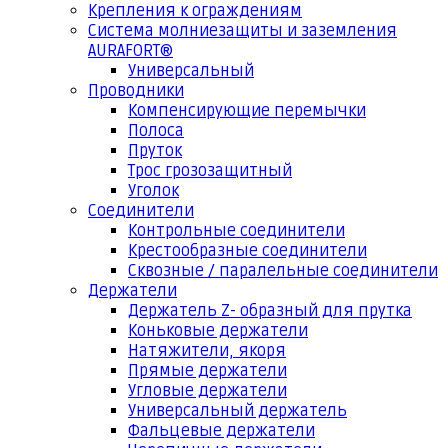
Крепления к ограждениям
Система молниезащиты и заземления
AURAFORT®
Универсальный
Проводники
Компенсирующие перемычки
Полоса
Пруток
Трос грозозащитный
Уголок
Соединители
Контрольные соединители
Крестообразные соединители
Сквозные / паралельные соединители
Держатели
Держатель Z- образный для прутка
Коньковые держатели
Натяжители, якоря
Прямые держатели
Угловые держатели
Универсальный держатель
Фальцевые держатели