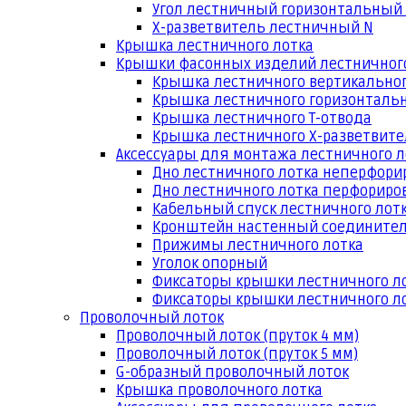
Угол лестничный горизонтальный
Х-разветвитель лестничный N
Крышка лестничного лотка
Крышки фасонных изделий лестничног
Крышка лестничного вертикальног
Крышка лестничного горизонтальн
Крышка лестничного Т-отвода
Крышка лестничного Х-разветвит
Аксессуары для монтажа лестничного л
Дно лестничного лотка неперфори
Дно лестничного лотка перфориро
Кабельный спуск лестничного лот
Кронштейн настенный соедините
Прижимы лестничного лотка
Уголок опорный
Фиксаторы крышки лестничного л
Фиксаторы крышки лестничного ло
Проволочный лоток
Проволочный лоток (пруток 4 мм)
Проволочный лоток (пруток 5 мм)
G-образный проволочный лоток
Крышка проволочного лотка