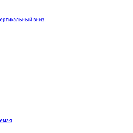
вертикальный вниз
яемая