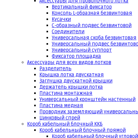
Аксессуары для проволочного лотка
Вертикальный фиксатор
Консоль L-образная безвинтовая
Кусачки
С-образный подвес безвинтовой
Соединители
Универсальная скоба безвинтовая
Универсальный подвес безвинтов
Универсальный суппорт
Фиксатор площадка
Аксессуары для всех видов лотков
Разделитель
Крышка лотка двускатная
Заглушка двускатной крышки
Держатель крышки лотка
Пластина монтажная
Универсальный кронштейн настенный
Пластина медная
Проводник заземляющий универсальн
Цинковый спрей
Короб кабельный блочный ККБ
Короб кабельный блочный прямой
Короб кабельный блочный угловой