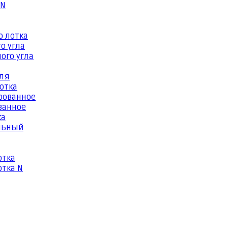
 N
о лотка
о угла
ого угла
еля
отка
рованное
ванное
ка
льный
отка
тка N