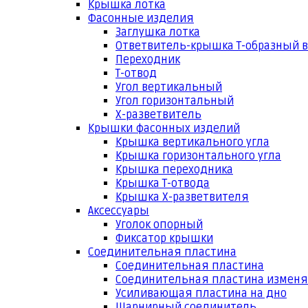
Крышка лотка
Фасонные изделия
Заглушка лотка
Ответвитель-крышка Т-образный 
Переходник
Т-отвод
Угол вертикальный
Угол горизонтальный
Х-разветвитель
Крышки фасонных изделий
Крышка вертикального угла
Крышка горизонтального угла
Крышка переходника
Крышка Т-отвода
Крышка Х-разветвителя
Аксессуары
Уголок опорный
Фиксатор крышки
Соединительная пластина
Соединительная пластина
Соединительная пластина измен
Усиливающая пластина на дно
Шарнирный соединитель