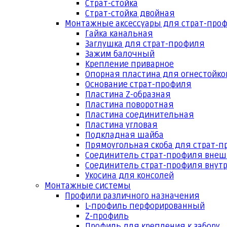
Страт-стойка
Страт-стойка двойная
Монтажные аксессуары для страт-про
Гайка канальная
Заглушка для страт-профиля
Зажим балочный
Крепление приварное
Опорная пластина для огнестойко
Основание страт-профиля
Пластина Z-образная
Пластина поворотная
Пластина соединительная
Пластина угловая
Подкладная шайба
Прямоугольная скоба для страт-
Соединитель страт-профиля вне
Соединитель страт-профиля внут
Укосина для консолей
Монтажные системы
Профили различного назначения
L-профиль перфорированный
Z-профиль
Профиль для крепления к забору