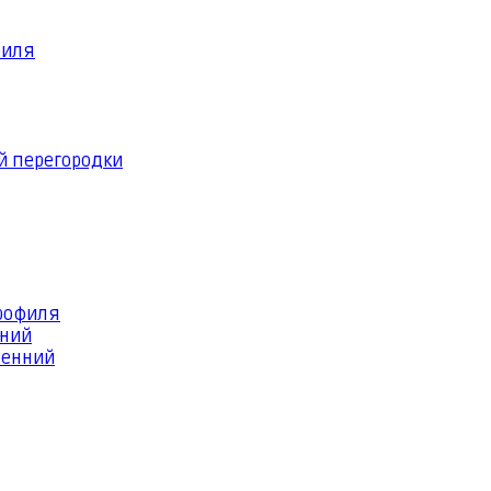
филя
й перегородки
профиля
шний
ренний