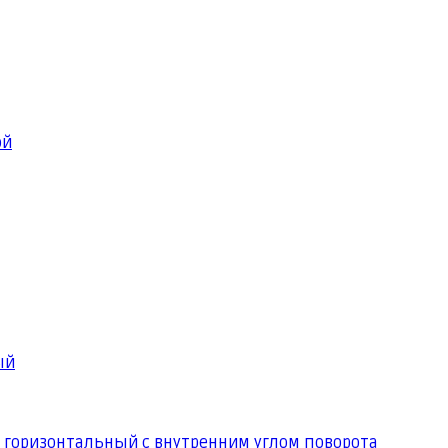
ой
ый
 горизонтальный с внутренним углом поворота