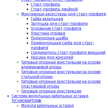
Страт-профиль
Страт-профиль двойной
Монтажные аксессуары для страт-профиля
Гайка канальная
Заглушка для страт-профиля
Основание страт-профиля
Пластина угловая
Подкладная шайба
Прямоугольная скоба для страт-
профиля
Соединитель страт-профиля внешний
Укосина для консолей
Типовые опорные конструкции на основе
алюминиевой опоры
Типовые опорные конструкции на основе
стальной опоры
Типовые опорные конструкции на основе
пластиковой опоры
Типовые опорные конструкции
Система модульных кабельных эстакад
TECHNORAPTOR®
Модули кабельных эстакад