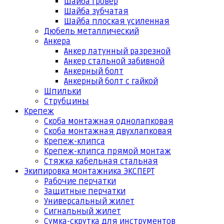
Шайба гровер
Шайба зубчатая
Шайба плоская усиленная
Дюбель металлический
Анкера
Анкер латунный разрезной
Анкер стальной забивной
Анкерный болт
Анкерный болт с гайкой
Шпильки
Струбцины
Крепеж
Скоба монтажная однолапковая
Скоба монтажная двухлапковая
Крепеж-клипса
Крепеж-клипса прямой монтаж
Стяжка кабельная стальная
Экипировка монтажника ЭКСПЕРТ
Рабочие перчатки
Защитные перчатки
Универсальный жилет
Сигнальный жилет
Сумка-скрутка для инструментов