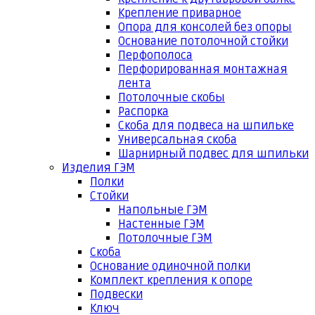
Крепление приварное
Опора для консолей без опоры
Основание потолочной стойки
Перфополоса
Перфорированная монтажная
лента
Потолочные скобы
Распорка
Скоба для подвеса на шпильке
Универсальная скоба
Шарнирный подвес для шпильки
Изделия ГЭМ
Полки
Стойки
Напольные ГЭМ
Настенные ГЭМ
Потолочные ГЭМ
Скоба
Основание одиночной полки
Комплект крепления к опоре
Подвески
Ключ