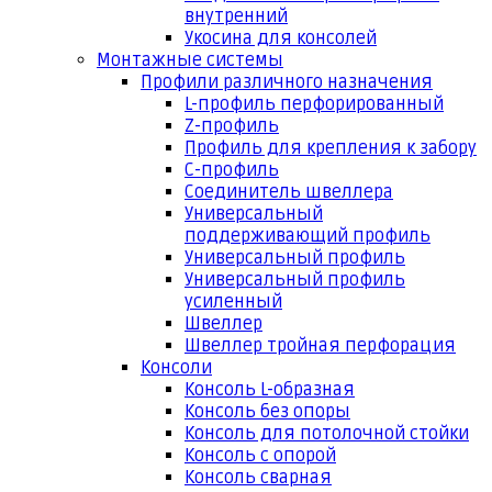
внутренний
Укосина для консолей
Монтажные системы
Профили различного назначения
L-профиль перфорированный
Z-профиль
Профиль для крепления к забору
С-профиль
Соединитель швеллера
Универсальный
поддерживающий профиль
Универсальный профиль
Универсальный профиль
усиленный
Швеллер
Швеллер тройная перфорация
Консоли
Консоль L-образная
Консоль без опоры
Консоль для потолочной стойки
Консоль с опорой
Консоль сварная