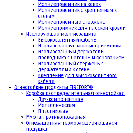
Молниеприемник на конек
Молниеприемник с креплением к
стенам
Молниеприемный стержень
Молниепримник для плоской кровли
Изолирующая молниезащита
Высоковольтный кабель
Изолированные молниеприемники
Изолированный держатель
проводника с бетонным основанием
Изолированный стержень с
держателями к стене
Крепление для высоковольтного
кабеля
Огнестойкие продукты FIREFORT®
Коробка распределительная огнестойкая
Двухкомпонентная
Металлическая
Пластиковая
Муфта противопожарная
Огнезащитная терморасширяющаяся
подушка