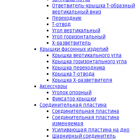
Ответвитель-крышка Т-образный
вертикальный вниз
Переходник
Т-отвод
Угол вертикальный
Угол горизонтальный
Х-разветвитель
Крышки фасонных изделий
Крышка вертикального угла
Крышка горизонтального угла
Крышка переходника
Крышка Т-отвода
Крышка Х-разветвителя
Аксессуары
Уголок опорный
Фиксатор крышки
Соединительная пластина
Соединительная пластина
Соединительная пластина
изменяемая
Усиливающая пластина на дно
Шарнирный соединитель