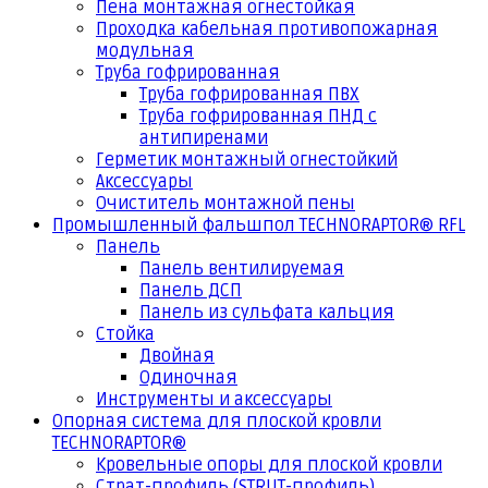
Пена монтажная огнестойкая
Проходка кабельная противопожарная
модульная
Труба гофрированная
Труба гофрированная ПВХ
Труба гофрированная ПНД с
антипиренами
Герметик монтажный огнестойкий
Аксессуары
Очиститель монтажной пены
Промышленный фальшпол TECHNORAPTOR® RFL
Панель
Панель вентилируемая
Панель ДСП
Панель из сульфата кальция
Стойка
Двойная
Одиночная
Инструменты и аксессуары
Опорная система для плоской кровли
TECHNORAPTOR®
Кровельные опоры для плоской кровли
Страт-профиль (STRUT-профиль)