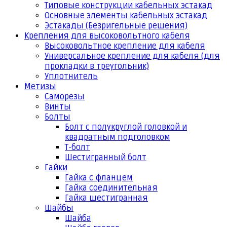
Типовые конструкции кабельных эстакад
Основные элементы кабельных эстакад
Эстакады (Безригельные решения)
Крепления для высоковольтного кабеля
Высоковольтное крепление для кабеля
Универсальное крепление для кабеля (для
прокладки в треугольник)
Уплотнитель
Метизы
Саморезы
Винты
Болты
Болт с полукруглой головкой и
квадратным подголовком
Т-болт
Шестигранный болт
Гайки
Гайка с фланцем
Гайка соединительная
Гайка шестигранная
Шайбы
Шайба