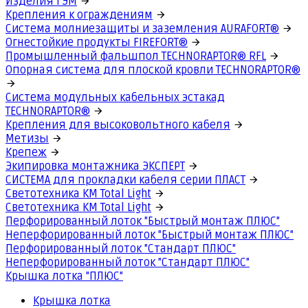
Изделия ГЭМ
Крепления к ограждениям
Система молниезащиты и заземления AURAFORT®
Огнестойкие продукты FIREFORT®
Промышленный фальшпол TECHNORAPTOR® RFL
Опорная система для плоской кровли TECHNORAPTOR®
Система модульных кабельных эстакад
TECHNORAPTOR®
Крепления для высоковольтного кабеля
Метизы
Крепеж
Экипировка монтажника ЭКСПЕРТ
СИСТЕМА для прокладки кабеля серии ПЛАСТ
Светотехника КМ Total Light
Светотехника КМ Total Light
Перфорированный лоток "Быстрый монтаж ПЛЮС"
Неперфорированный лоток "Быстрый монтаж ПЛЮС"
Перфорированный лоток "Стандарт ПЛЮС"
Неперфорированный лоток "Стандарт ПЛЮС"
Крышка лотка "ПЛЮС"
Крышка лотка