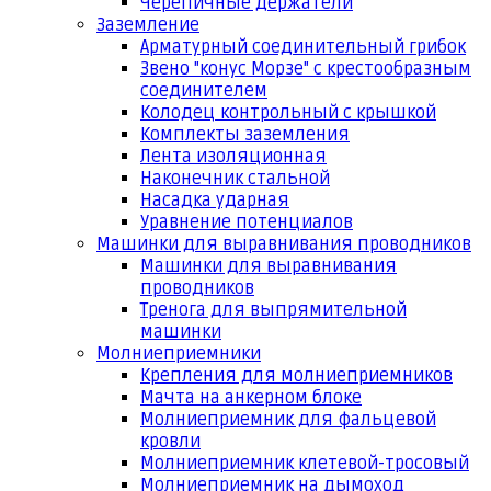
Черепичные держатели
Заземление
Арматурный соединительный грибок
Звено "конус Морзе" с крестообразным
соединителем
Колодец контрольный с крышкой
Комплекты заземления
Лента изоляционная
Наконечник стальной
Насадка ударная
Уравнение потенциалов
Машинки для выравнивания проводников
Машинки для выравнивания
проводников
Тренога для выпрямительной
машинки
Молниеприемники
Крепления для молниеприемников
Мачта на анкерном блоке
Молниеприемник для фальцевой
кровли
Молниеприемник клетевой-тросовый
Молниеприемник на дымоход