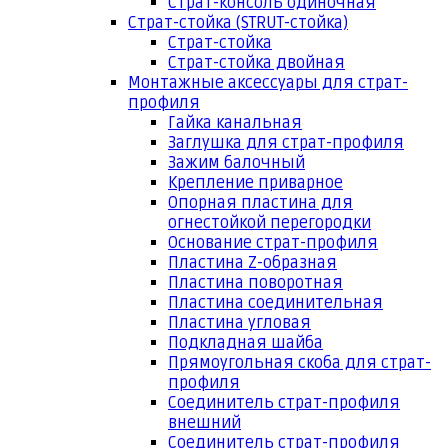
Страт-консоль одиночная
Страт-стойка (STRUT-стойка)
Страт-стойка
Страт-стойка двойная
Монтажные аксессуары для страт-
профиля
Гайка канальная
Заглушка для страт-профиля
Зажим балочный
Крепление приварное
Опорная пластина для
огнестойкой перегородки
Основание страт-профиля
Пластина Z-образная
Пластина поворотная
Пластина соединительная
Пластина угловая
Подкладная шайба
Прямоугольная скоба для страт-
профиля
Соединитель страт-профиля
внешний
Соединитель страт-профиля