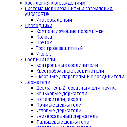
Крепления к ограждениям
Система молниезащиты и заземления
AURAFORT®
Универсальный
Проводники
Компенсирующие перемычки
Полоса
Пруток
Трос грозозащитный
Уголок
Соединители
Контрольные соединители
Крестообразные соединители
Сквозные / паралельные соединители
Держатели
Держатель Z- образный для прутка
Коньковые держатели
Натяжители, якоря
Прямые держатели
Угловые держатели
Универсальный держатель
Фальцевые держатели