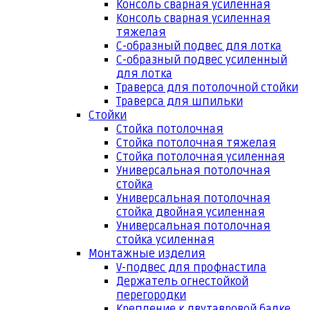
Консоль сварная усиленная
Консоль сварная усиленная
тяжелая
С-образный подвес для лотка
С-образный подвес усиленный
для лотка
Траверса для потолочной стойки
Траверса для шпильки
Стойки
Стойка потолочная
Стойка потолочная тяжелая
Стойка потолочная усиленная
Универсальная потолочная
стойка
Универсальная потолочная
стойка двойная усиленная
Универсальная потолочная
стойка усиленная
Монтажные изделия
V-подвес для профнастила
Держатель огнестойкой
перегородки
Крепление к двутавровой балке