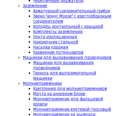
Черепичные держатели
Заземление
Арматурный соединительный грибок
Звено "конус Морзе" с крестообразным
соединителем
Колодец контрольный с крышкой
Комплекты заземления
Лента изоляционная
Наконечник стальной
Насадка ударная
Уравнение потенциалов
Машинки для выравнивания проводников
Машинки для выравнивания
проводников
Тренога для выпрямительной
машинки
Молниеприемники
Крепления для молниеприемников
Мачта на анкерном блоке
Молниеприемник для фальцевой
кровли
Молниеприемник клетевой-тросовый
Молниеприемник на дымоход