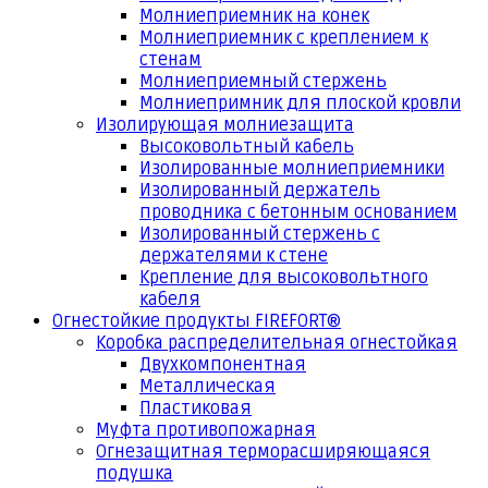
Молниеприемник на конек
Молниеприемник с креплением к
стенам
Молниеприемный стержень
Молниепримник для плоской кровли
Изолирующая молниезащита
Высоковольтный кабель
Изолированные молниеприемники
Изолированный держатель
проводника с бетонным основанием
Изолированный стержень с
держателями к стене
Крепление для высоковольтного
кабеля
Огнестойкие продукты FIREFORT®
Коробка распределительная огнестойкая
Двухкомпонентная
Металлическая
Пластиковая
Муфта противопожарная
Огнезащитная терморасширяющаяся
подушка