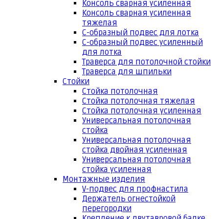
Консоль сварная усиленная
Консоль сварная усиленная
тяжелая
С-образный подвес для лотка
С-образный подвес усиленный
для лотка
Траверса для потолочной стойки
Траверса для шпильки
Стойки
Стойка потолочная
Стойка потолочная тяжелая
Стойка потолочная усиленная
Универсальная потолочная
стойка
Универсальная потолочная
стойка двойная усиленная
Универсальная потолочная
стойка усиленная
Монтажные изделия
V-подвес для профнастила
Держатель огнестойкой
перегородки
Крепление к двутавровой балке