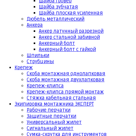
Шайба гровер
Шайба зубчатая
Шайба плоская усиленная
Дюбель металлический
Анкера
Анкер латунный разрезной
Анкер стальной забивной
Анкерный болт
Анкерный болт с гайкой
Шпильки
Струбцины
Крепеж
Скоба монтажная однолапковая
Скоба монтажная двухлапковая
Крепеж-клипса
Крепеж-клипса прямой монтаж
Стяжка кабельная стальная
Экипировка монтажника ЭКСПЕРТ
Рабочие перчатки
Защитные перчатки
Универсальный жилет
Сигнальный жилет
Сумка-скрутка для инструментов