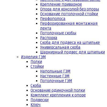
Крепление приварное
Опора для консолей без опоры
Основание потолочной стойки
Перфополоса
Перфорированная монтажная
лента
Потолочные скобы
Распорка
Скоба для подвеса на шпильке
Универсальная скоба
Шарнирный подвес для шпильки
Изделия ГЭМ
Полки
Стойки
Напольные ГЭМ
Настенные ГЭМ
Потолочные ГЭМ
Скоба
Основание одиночной полки
Комплект крепления к опоре
Подвески
Ключ