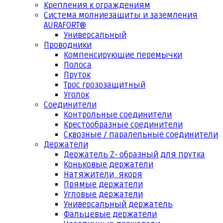
Крепления к ограждениям
Система молниезащиты и заземления
AURAFORT®
Универсальный
Проводники
Компенсирующие перемычки
Полоса
Пруток
Трос грозозащитный
Уголок
Соединители
Контрольные соединители
Крестообразные соединители
Сквозные / паралельные соединители
Держатели
Держатель Z- образный для прутка
Коньковые держатели
Натяжители, якоря
Прямые держатели
Угловые держатели
Универсальный держатель
Фальцевые держатели