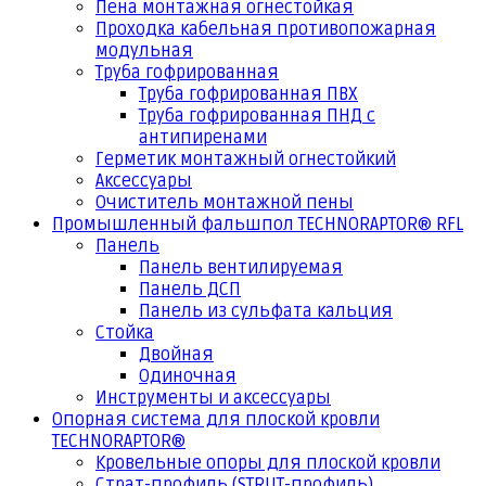
Пена монтажная огнестойкая
Проходка кабельная противопожарная
модульная
Труба гофрированная
Труба гофрированная ПВХ
Труба гофрированная ПНД с
антипиренами
Герметик монтажный огнестойкий
Аксессуары
Очиститель монтажной пены
Промышленный фальшпол TECHNORAPTOR® RFL
Панель
Панель вентилируемая
Панель ДСП
Панель из сульфата кальция
Стойка
Двойная
Одиночная
Инструменты и аксессуары
Опорная система для плоской кровли
TECHNORAPTOR®
Кровельные опоры для плоской кровли
Страт-профиль (STRUT-профиль)