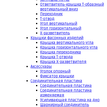
Ответвитель-крышка Т-образный
вертикальный вниз
Переходник
Т-отвод
Угол вертикальный
Угол горизонтальный
Х-разветвитель
Крышки фасонных изделий
Крышка вертикального угла
Крышка горизонтального угла
Крышка переходника
Крышка Т-отвода
Крышка Х-разветвителя
Аксессуары
Уголок опорный
Фиксатор крышки
Соединительная пластина
Соединительная пластина
Соединительная пластина
изменяемая
Усиливающая пластина на дно
Шарнирный соединитель