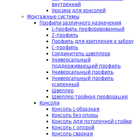
внутренний
Укосина для консолей
Монтажные системы
Профили различного назначения
L-профиль перфорированный
Z-профиль
Профиль для крепления к забору
С-профиль
Соединитель швеллера
Универсальный
поддерживающий профиль
Универсальный профиль
Универсальный профиль
усиленный
Швеллер
Швеллер тройная перфорация
Консоли
Консоль L-образная
Консоль без опоры
Консоль для потолочной стойки
Консоль с опорой
Консоль сварная