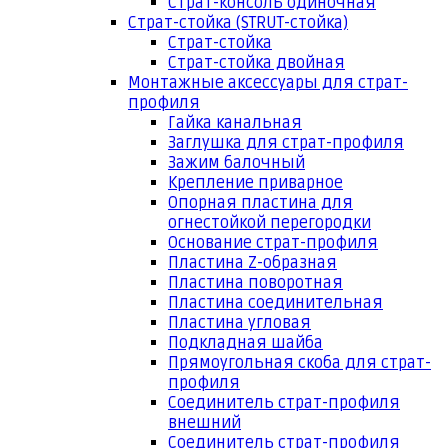
Страт-консоль одиночная
Страт-стойка (STRUT-стойка)
Страт-стойка
Страт-стойка двойная
Монтажные аксессуары для страт-
профиля
Гайка канальная
Заглушка для страт-профиля
Зажим балочный
Крепление приварное
Опорная пластина для
огнестойкой перегородки
Основание страт-профиля
Пластина Z-образная
Пластина поворотная
Пластина соединительная
Пластина угловая
Подкладная шайба
Прямоугольная скоба для страт-
профиля
Соединитель страт-профиля
внешний
Соединитель страт-профиля