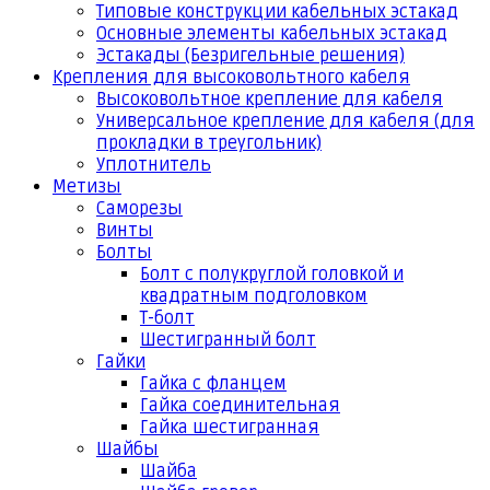
Типовые конструкции кабельных эстакад
Основные элементы кабельных эстакад
Эстакады (Безригельные решения)
Крепления для высоковольтного кабеля
Высоковольтное крепление для кабеля
Универсальное крепление для кабеля (для
прокладки в треугольник)
Уплотнитель
Метизы
Саморезы
Винты
Болты
Болт с полукруглой головкой и
квадратным подголовком
Т-болт
Шестигранный болт
Гайки
Гайка с фланцем
Гайка соединительная
Гайка шестигранная
Шайбы
Шайба