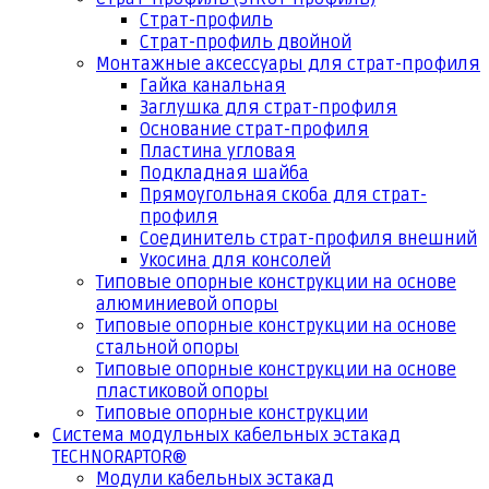
Страт-профиль
Страт-профиль двойной
Монтажные аксессуары для страт-профиля
Гайка канальная
Заглушка для страт-профиля
Основание страт-профиля
Пластина угловая
Подкладная шайба
Прямоугольная скоба для страт-
профиля
Соединитель страт-профиля внешний
Укосина для консолей
Типовые опорные конструкции на основе
алюминиевой опоры
Типовые опорные конструкции на основе
стальной опоры
Типовые опорные конструкции на основе
пластиковой опоры
Типовые опорные конструкции
Система модульных кабельных эстакад
TECHNORAPTOR®
Модули кабельных эстакад