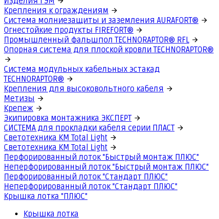
Изделия ГЭМ
Крепления к ограждениям
Система молниезащиты и заземления AURAFORT®
Огнестойкие продукты FIREFORT®
Промышленный фальшпол TECHNORAPTOR® RFL
Опорная система для плоской кровли TECHNORAPTOR®
Система модульных кабельных эстакад
TECHNORAPTOR®
Крепления для высоковольтного кабеля
Метизы
Крепеж
Экипировка монтажника ЭКСПЕРТ
СИСТЕМА для прокладки кабеля серии ПЛАСТ
Светотехника КМ Total Light
Светотехника КМ Total Light
Перфорированный лоток "Быстрый монтаж ПЛЮС"
Неперфорированный лоток "Быстрый монтаж ПЛЮС"
Перфорированный лоток "Стандарт ПЛЮС"
Неперфорированный лоток "Стандарт ПЛЮС"
Крышка лотка "ПЛЮС"
Крышка лотка