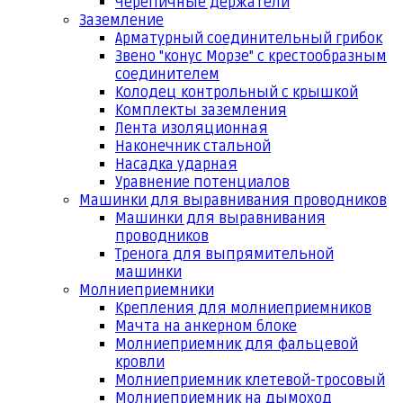
Черепичные держатели
Заземление
Арматурный соединительный грибок
Звено "конус Морзе" с крестообразным
соединителем
Колодец контрольный с крышкой
Комплекты заземления
Лента изоляционная
Наконечник стальной
Насадка ударная
Уравнение потенциалов
Машинки для выравнивания проводников
Машинки для выравнивания
проводников
Тренога для выпрямительной
машинки
Молниеприемники
Крепления для молниеприемников
Мачта на анкерном блоке
Молниеприемник для фальцевой
кровли
Молниеприемник клетевой-тросовый
Молниеприемник на дымоход