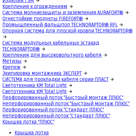
Изделия ГЭМ
Крепления к ограждениям
Система молниезащиты и заземления AURAFORT®
Огнестойкие продукты FIREFORT®
Промышленный фальшпол TECHNORAPTOR® RFL
Опорная система для плоской кровли TECHNORAPTOR®
Система модульных кабельных эстакад
TECHNORAPTOR®
Крепления для высоковольтного кабеля
Метизы
Крепеж
Экипировка монтажника ЭКСПЕРТ
СИСТЕМА для прокладки кабеля серии ПЛАСТ
Светотехника КМ Total Light
Светотехника КМ Total Light
Перфорированный лоток "Быстрый монтаж ПЛЮС"
Неперфорированный лоток "Быстрый монтаж ПЛЮС"
Перфорированный лоток "Стандарт ПЛЮС"
Неперфорированный лоток "Стандарт ПЛЮС"
Крышка лотка "ПЛЮС"
Крышка лотка