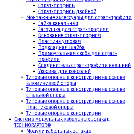
Страт-профиль
Страт-профиль двойной
Монтажные аксессуары для страт-профиля
Гайка канальная
Заглушка для страт-профиля
Основание страт-профиля
Пластина угловая
Подкладная шайба
Прямоугольная скоба для страт-
профиля
Соединитель страт-профиля внешний
Укосина для консолей
Типовые опорные конструкции на основе
алюминиевой опоры
Типовые опорные конструкции на основе
стальной опоры
Типовые опорные конструкции на основе
пластиковой опоры
Типовые опорные конструкции
Система модульных кабельных эстакад
TECHNORAPTOR®
Модули кабельных эстакад