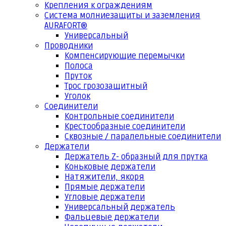
Крепления к ограждениям
Система молниезащиты и заземления
AURAFORT®
Универсальный
Проводники
Компенсирующие перемычки
Полоса
Пруток
Трос грозозащитный
Уголок
Соединители
Контрольные соединители
Крестообразные соединители
Сквозные / паралельные соединители
Держатели
Держатель Z- образный для прутка
Коньковые держатели
Натяжители, якоря
Прямые держатели
Угловые держатели
Универсальный держатель
Фальцевые держатели