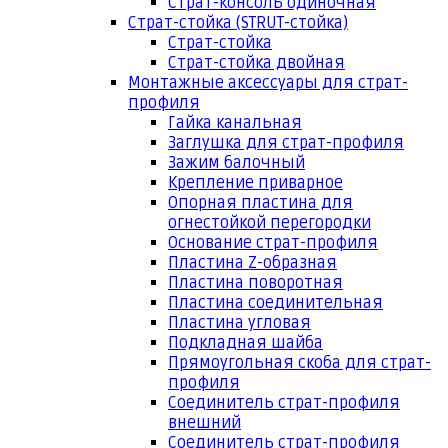
Страт-консоль одиночная
Страт-стойка (STRUT-стойка)
Страт-стойка
Страт-стойка двойная
Монтажные аксессуары для страт-
профиля
Гайка канальная
Заглушка для страт-профиля
Зажим балочный
Крепление приварное
Опорная пластина для
огнестойкой перегородки
Основание страт-профиля
Пластина Z-образная
Пластина поворотная
Пластина соединительная
Пластина угловая
Подкладная шайба
Прямоугольная скоба для страт-
профиля
Соединитель страт-профиля
внешний
Соединитель страт-профиля