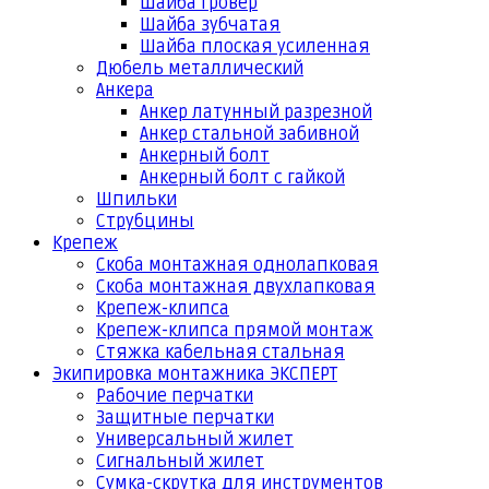
Шайба гровер
Шайба зубчатая
Шайба плоская усиленная
Дюбель металлический
Анкера
Анкер латунный разрезной
Анкер стальной забивной
Анкерный болт
Анкерный болт с гайкой
Шпильки
Струбцины
Крепеж
Скоба монтажная однолапковая
Скоба монтажная двухлапковая
Крепеж-клипса
Крепеж-клипса прямой монтаж
Стяжка кабельная стальная
Экипировка монтажника ЭКСПЕРТ
Рабочие перчатки
Защитные перчатки
Универсальный жилет
Сигнальный жилет
Сумка-скрутка для инструментов