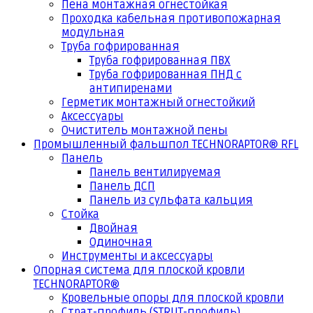
Пена монтажная огнестойкая
Проходка кабельная противопожарная
модульная
Труба гофрированная
Труба гофрированная ПВХ
Труба гофрированная ПНД с
антипиренами
Герметик монтажный огнестойкий
Аксессуары
Очиститель монтажной пены
Промышленный фальшпол TECHNORAPTOR® RFL
Панель
Панель вентилируемая
Панель ДСП
Панель из сульфата кальция
Стойка
Двойная
Одиночная
Инструменты и аксессуары
Опорная система для плоской кровли
TECHNORAPTOR®
Кровельные опоры для плоской кровли
Страт-профиль (STRUT-профиль)