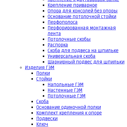
Крепление приварное
Опора для консолей без опоры
Основание потолочной стойки
Перфополоса
Перфорированная монтажная
лента
Потолочные скобы
Распорка
Скоба для подвеса на шпильке
Универсальная скоба
Шарнирный подвес для шпильки
Изделия ГЭМ
Полки
Стойки
Напольные ГЭМ
Настенные ГЭМ
Потолочные ГЭМ
Скоба
Основание одиночной полки
Комплект крепления к опоре
Подвески
Ключ