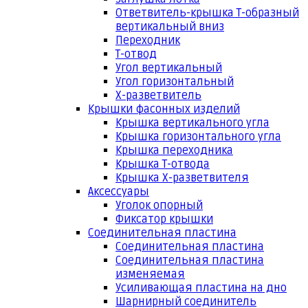
Ответвитель-крышка Т-образный
вертикальный вниз
Переходник
Т-отвод
Угол вертикальный
Угол горизонтальный
Х-разветвитель
Крышки фасонных изделий
Крышка вертикального угла
Крышка горизонтального угла
Крышка переходника
Крышка Т-отвода
Крышка Х-разветвителя
Аксессуары
Уголок опорный
Фиксатор крышки
Соединительная пластина
Соединительная пластина
Соединительная пластина
изменяемая
Усиливающая пластина на дно
Шарнирный соединитель