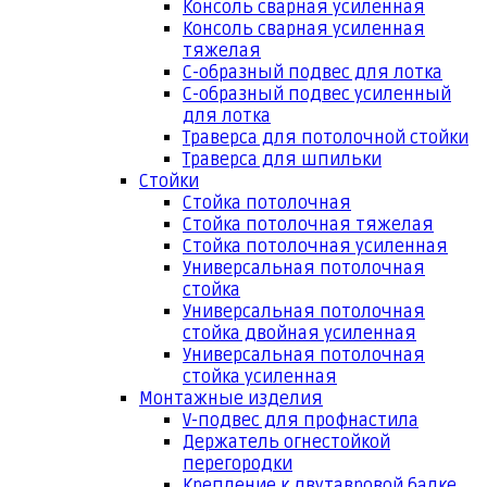
Консоль сварная усиленная
Консоль сварная усиленная
тяжелая
С-образный подвес для лотка
С-образный подвес усиленный
для лотка
Траверса для потолочной стойки
Траверса для шпильки
Стойки
Стойка потолочная
Стойка потолочная тяжелая
Стойка потолочная усиленная
Универсальная потолочная
стойка
Универсальная потолочная
стойка двойная усиленная
Универсальная потолочная
стойка усиленная
Монтажные изделия
V-подвес для профнастила
Держатель огнестойкой
перегородки
Крепление к двутавровой балке