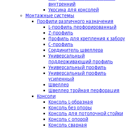
внутренний
Укосина для консолей
Монтажные системы
Профили различного назначения
L-профиль перфорированный
Z-профиль
Профиль для крепления к забору
С-профиль
Соединитель швеллера
Универсальный
поддерживающий профиль
Универсальный профиль
Универсальный профиль
усиленный
Швеллер
Швеллер тройная перфорация
Консоли
Консоль L-образная
Консоль без опоры
Консоль для потолочной стойки
Консоль с опорой
Консоль сварная