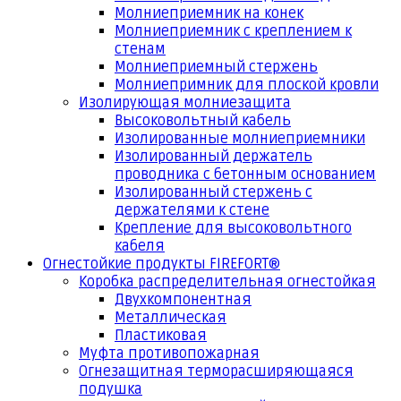
Молниеприемник на конек
Молниеприемник с креплением к
стенам
Молниеприемный стержень
Молниепримник для плоской кровли
Изолирующая молниезащита
Высоковольтный кабель
Изолированные молниеприемники
Изолированный держатель
проводника с бетонным основанием
Изолированный стержень с
держателями к стене
Крепление для высоковольтного
кабеля
Огнестойкие продукты FIREFORT®
Коробка распределительная огнестойкая
Двухкомпонентная
Металлическая
Пластиковая
Муфта противопожарная
Огнезащитная терморасширяющаяся
подушка