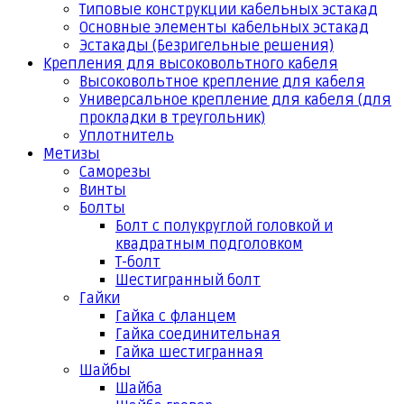
Типовые конструкции кабельных эстакад
Основные элементы кабельных эстакад
Эстакады (Безригельные решения)
Крепления для высоковольтного кабеля
Высоковольтное крепление для кабеля
Универсальное крепление для кабеля (для
прокладки в треугольник)
Уплотнитель
Метизы
Саморезы
Винты
Болты
Болт с полукруглой головкой и
квадратным подголовком
Т-болт
Шестигранный болт
Гайки
Гайка с фланцем
Гайка соединительная
Гайка шестигранная
Шайбы
Шайба