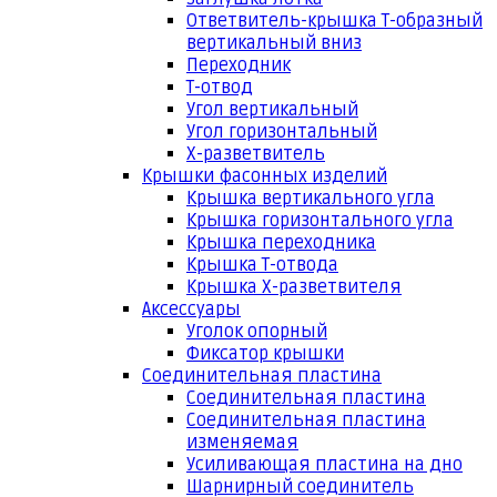
Ответвитель-крышка Т-образный
вертикальный вниз
Переходник
Т-отвод
Угол вертикальный
Угол горизонтальный
Х-разветвитель
Крышки фасонных изделий
Крышка вертикального угла
Крышка горизонтального угла
Крышка переходника
Крышка Т-отвода
Крышка Х-разветвителя
Аксессуары
Уголок опорный
Фиксатор крышки
Соединительная пластина
Соединительная пластина
Соединительная пластина
изменяемая
Усиливающая пластина на дно
Шарнирный соединитель