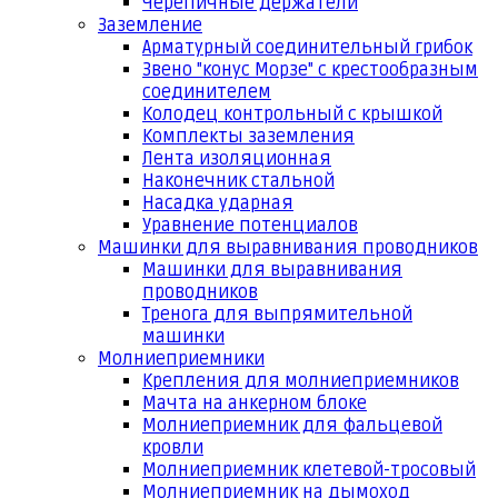
Черепичные держатели
Заземление
Арматурный соединительный грибок
Звено "конус Морзе" с крестообразным
соединителем
Колодец контрольный с крышкой
Комплекты заземления
Лента изоляционная
Наконечник стальной
Насадка ударная
Уравнение потенциалов
Машинки для выравнивания проводников
Машинки для выравнивания
проводников
Тренога для выпрямительной
машинки
Молниеприемники
Крепления для молниеприемников
Мачта на анкерном блоке
Молниеприемник для фальцевой
кровли
Молниеприемник клетевой-тросовый
Молниеприемник на дымоход