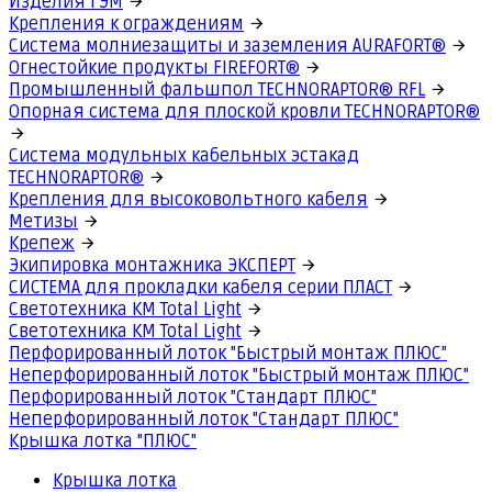
Изделия ГЭМ
Крепления к ограждениям
Система молниезащиты и заземления AURAFORT®
Огнестойкие продукты FIREFORT®
Промышленный фальшпол TECHNORAPTOR® RFL
Опорная система для плоской кровли TECHNORAPTOR®
Система модульных кабельных эстакад
TECHNORAPTOR®
Крепления для высоковольтного кабеля
Метизы
Крепеж
Экипировка монтажника ЭКСПЕРТ
СИСТЕМА для прокладки кабеля серии ПЛАСТ
Светотехника КМ Total Light
Светотехника КМ Total Light
Перфорированный лоток "Быстрый монтаж ПЛЮС"
Неперфорированный лоток "Быстрый монтаж ПЛЮС"
Перфорированный лоток "Стандарт ПЛЮС"
Неперфорированный лоток "Стандарт ПЛЮС"
Крышка лотка "ПЛЮС"
Крышка лотка