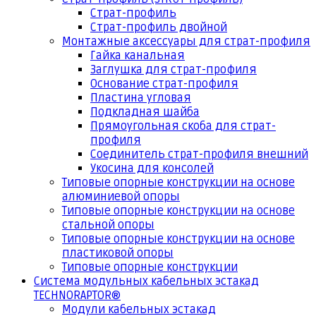
Страт-профиль
Страт-профиль двойной
Монтажные аксессуары для страт-профиля
Гайка канальная
Заглушка для страт-профиля
Основание страт-профиля
Пластина угловая
Подкладная шайба
Прямоугольная скоба для страт-
профиля
Соединитель страт-профиля внешний
Укосина для консолей
Типовые опорные конструкции на основе
алюминиевой опоры
Типовые опорные конструкции на основе
стальной опоры
Типовые опорные конструкции на основе
пластиковой опоры
Типовые опорные конструкции
Система модульных кабельных эстакад
TECHNORAPTOR®
Модули кабельных эстакад