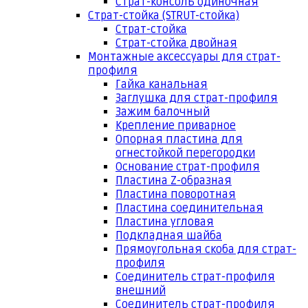
Страт-консоль одиночная
Страт-стойка (STRUT-стойка)
Страт-стойка
Страт-стойка двойная
Монтажные аксессуары для страт-
профиля
Гайка канальная
Заглушка для страт-профиля
Зажим балочный
Крепление приварное
Опорная пластина для
огнестойкой перегородки
Основание страт-профиля
Пластина Z-образная
Пластина поворотная
Пластина соединительная
Пластина угловая
Подкладная шайба
Прямоугольная скоба для страт-
профиля
Соединитель страт-профиля
внешний
Соединитель страт-профиля