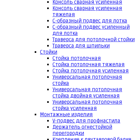
Консоль сварная усиленная
Консоль сварная усиленная
тяжелая
С-образный подвес для лотка
С-образный подвес усиленный
для лотка
Траверса для потолочной стойки
Траверса для шпильки
Стойки
Стойка потолочная
Стойка потолочная тяжелая
Стойка потолочная усиленная
Универсальная потолочная
стойка
Универсальная потолочная
стойка двойная усиленная
Универсальная потолочная
стойка усиленная
Монтажные изделия
V-подвес для профнастила
Держатель огнестойкой
перегородки
Крепление к двутавровой балке