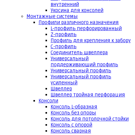
внутренний
Укосина для консолей
Монтажные системы
Профили различного назначения
L-профиль перфорированный
Z-профиль
Профиль для крепления к забору
С-профиль
Соединитель швеллера
Универсальный
поддерживающий профиль
Универсальный профиль
Универсальный профиль
усиленный
Швеллер
Швеллер тройная перфорация
Консоли
Консоль L-образная
Консоль без опоры
Консоль для потолочной стойки
Консоль с опорой
Консоль сварная