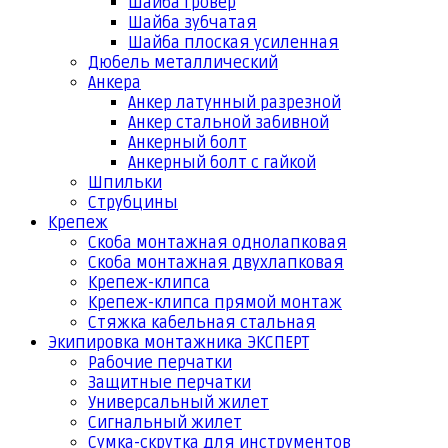
Шайба гровер
Шайба зубчатая
Шайба плоская усиленная
Дюбель металлический
Анкера
Анкер латунный разрезной
Анкер стальной забивной
Анкерный болт
Анкерный болт с гайкой
Шпильки
Струбцины
Крепеж
Скоба монтажная однолапковая
Скоба монтажная двухлапковая
Крепеж-клипса
Крепеж-клипса прямой монтаж
Стяжка кабельная стальная
Экипировка монтажника ЭКСПЕРТ
Рабочие перчатки
Защитные перчатки
Универсальный жилет
Сигнальный жилет
Сумка-скрутка для инструментов