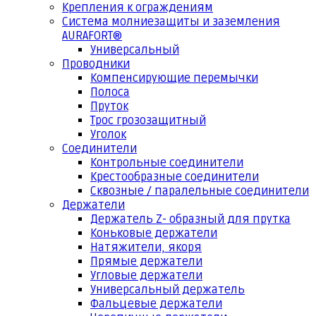
Крепления к ограждениям
Система молниезащиты и заземления
AURAFORT®
Универсальный
Проводники
Компенсирующие перемычки
Полоса
Пруток
Трос грозозащитный
Уголок
Соединители
Контрольные соединители
Крестообразные соединители
Сквозные / паралельные соединители
Держатели
Держатель Z- образный для прутка
Коньковые держатели
Натяжители, якоря
Прямые держатели
Угловые держатели
Универсальный держатель
Фальцевые держатели