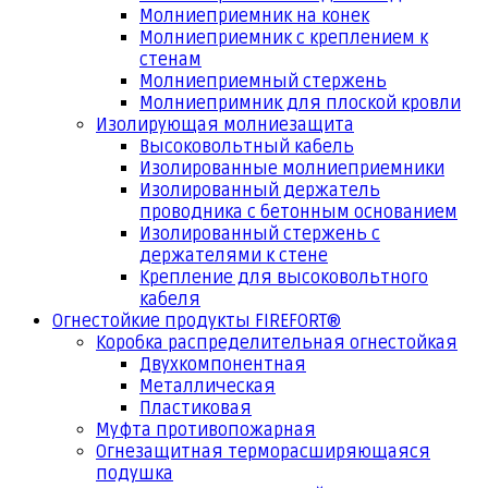
Молниеприемник на конек
Молниеприемник с креплением к
стенам
Молниеприемный стержень
Молниепримник для плоской кровли
Изолирующая молниезащита
Высоковольтный кабель
Изолированные молниеприемники
Изолированный держатель
проводника с бетонным основанием
Изолированный стержень с
держателями к стене
Крепление для высоковольтного
кабеля
Огнестойкие продукты FIREFORT®
Коробка распределительная огнестойкая
Двухкомпонентная
Металлическая
Пластиковая
Муфта противопожарная
Огнезащитная терморасширяющаяся
подушка