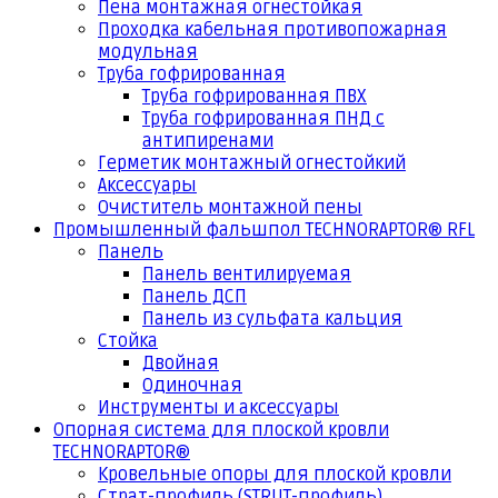
Пена монтажная огнестойкая
Проходка кабельная противопожарная
модульная
Труба гофрированная
Труба гофрированная ПВХ
Труба гофрированная ПНД с
антипиренами
Герметик монтажный огнестойкий
Аксессуары
Очиститель монтажной пены
Промышленный фальшпол TECHNORAPTOR® RFL
Панель
Панель вентилируемая
Панель ДСП
Панель из сульфата кальция
Стойка
Двойная
Одиночная
Инструменты и аксессуары
Опорная система для плоской кровли
TECHNORAPTOR®
Кровельные опоры для плоской кровли
Страт-профиль (STRUT-профиль)