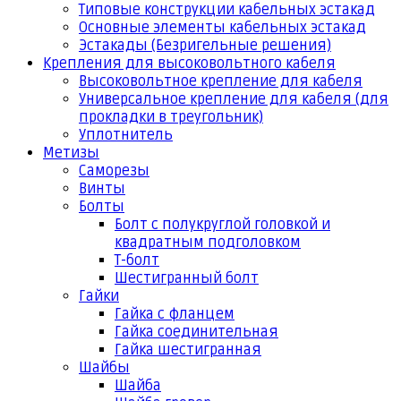
Типовые конструкции кабельных эстакад
Основные элементы кабельных эстакад
Эстакады (Безригельные решения)
Крепления для высоковольтного кабеля
Высоковольтное крепление для кабеля
Универсальное крепление для кабеля (для
прокладки в треугольник)
Уплотнитель
Метизы
Саморезы
Винты
Болты
Болт с полукруглой головкой и
квадратным подголовком
Т-болт
Шестигранный болт
Гайки
Гайка с фланцем
Гайка соединительная
Гайка шестигранная
Шайбы
Шайба