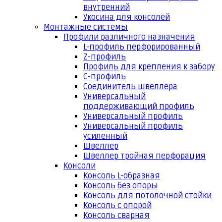
внутренний
Укосина для консолей
Монтажные системы
Профили различного назначения
L-профиль перфорированный
Z-профиль
Профиль для крепления к забору
С-профиль
Соединитель швеллера
Универсальный
поддерживающий профиль
Универсальный профиль
Универсальный профиль
усиленный
Швеллер
Швеллер тройная перфорация
Консоли
Консоль L-образная
Консоль без опоры
Консоль для потолочной стойки
Консоль с опорой
Консоль сварная