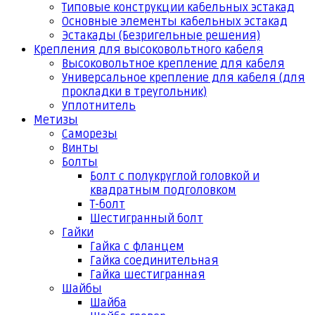
Типовые конструкции кабельных эстакад
Основные элементы кабельных эстакад
Эстакады (Безригельные решения)
Крепления для высоковольтного кабеля
Высоковольтное крепление для кабеля
Универсальное крепление для кабеля (для
прокладки в треугольник)
Уплотнитель
Метизы
Саморезы
Винты
Болты
Болт с полукруглой головкой и
квадратным подголовком
Т-болт
Шестигранный болт
Гайки
Гайка с фланцем
Гайка соединительная
Гайка шестигранная
Шайбы
Шайба