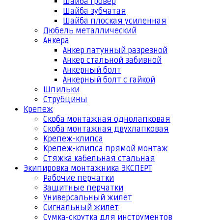
Шайба гровер
Шайба зубчатая
Шайба плоская усиленная
Дюбель металлический
Анкера
Анкер латунный разрезной
Анкер стальной забивной
Анкерный болт
Анкерный болт с гайкой
Шпильки
Струбцины
Крепеж
Скоба монтажная однолапковая
Скоба монтажная двухлапковая
Крепеж-клипса
Крепеж-клипса прямой монтаж
Стяжка кабельная стальная
Экипировка монтажника ЭКСПЕРТ
Рабочие перчатки
Защитные перчатки
Универсальный жилет
Сигнальный жилет
Сумка-скрутка для инструментов