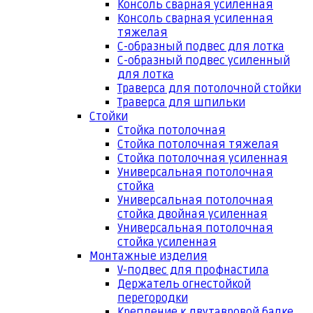
Консоль сварная усиленная
Консоль сварная усиленная
тяжелая
С-образный подвес для лотка
С-образный подвес усиленный
для лотка
Траверса для потолочной стойки
Траверса для шпильки
Стойки
Стойка потолочная
Стойка потолочная тяжелая
Стойка потолочная усиленная
Универсальная потолочная
стойка
Универсальная потолочная
стойка двойная усиленная
Универсальная потолочная
стойка усиленная
Монтажные изделия
V-подвес для профнастила
Держатель огнестойкой
перегородки
Крепление к двутавровой балке