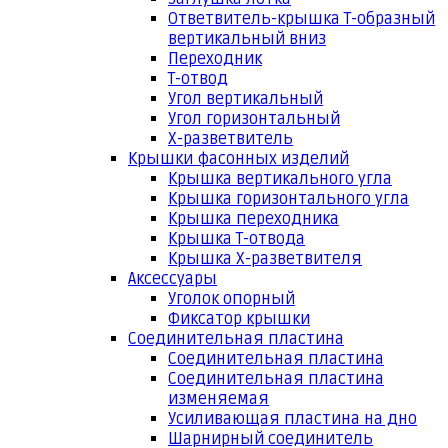
Ответвитель-крышка Т-образный
вертикальный вниз
Переходник
Т-отвод
Угол вертикальный
Угол горизонтальный
Х-разветвитель
Крышки фасонных изделий
Крышка вертикального угла
Крышка горизонтального угла
Крышка переходника
Крышка Т-отвода
Крышка Х-разветвителя
Аксессуары
Уголок опорный
Фиксатор крышки
Соединительная пластина
Соединительная пластина
Соединительная пластина
изменяемая
Усиливающая пластина на дно
Шарнирный соединитель