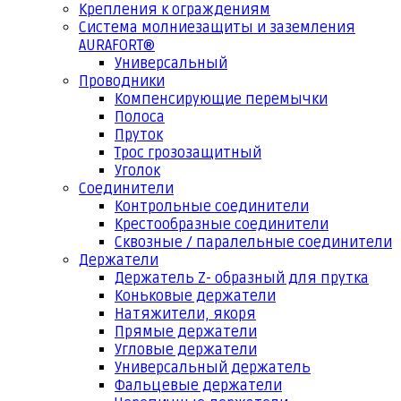
Крепления к ограждениям
Система молниезащиты и заземления
AURAFORT®
Универсальный
Проводники
Компенсирующие перемычки
Полоса
Пруток
Трос грозозащитный
Уголок
Соединители
Контрольные соединители
Крестообразные соединители
Сквозные / паралельные соединители
Держатели
Держатель Z- образный для прутка
Коньковые держатели
Натяжители, якоря
Прямые держатели
Угловые держатели
Универсальный держатель
Фальцевые держатели