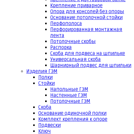
Крепление приварное
Опора для консолей без опоры
Основание потолочной стойки
Перфополоса
Перфорированная монтажная
лента
Потолочные скобы
Распорка
Скоба для подвеса на шпильке
Универсальная скоба
Шарнирный подвес для шпильки
Изделия ГЭМ
Полки
Стойки
Напольные ГЭМ
Настенные ГЭМ
Потолочные ГЭМ
Скоба
Основание одиночной полки
Комплект крепления к опоре
Подвески
Ключ