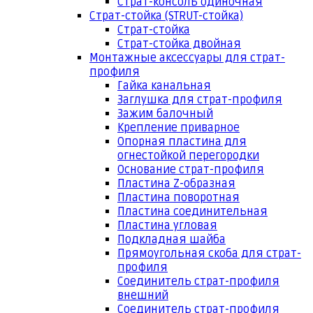
Страт-консоль одиночная
Страт-стойка (STRUT-стойка)
Страт-стойка
Страт-стойка двойная
Монтажные аксессуары для страт-
профиля
Гайка канальная
Заглушка для страт-профиля
Зажим балочный
Крепление приварное
Опорная пластина для
огнестойкой перегородки
Основание страт-профиля
Пластина Z-образная
Пластина поворотная
Пластина соединительная
Пластина угловая
Подкладная шайба
Прямоугольная скоба для страт-
профиля
Соединитель страт-профиля
внешний
Соединитель страт-профиля