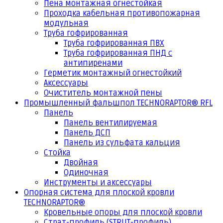
Пена монтажная огнестойкая
Проходка кабельная противопожарная
модульная
Труба гофрированная
Труба гофрированная ПВХ
Труба гофрированная ПНД с
антипиренами
Герметик монтажный огнестойкий
Аксессуары
Очиститель монтажной пены
Промышленный фальшпол TECHNORAPTOR® RFL
Панель
Панель вентилируемая
Панель ДСП
Панель из сульфата кальция
Стойка
Двойная
Одиночная
Инструменты и аксессуары
Опорная система для плоской кровли
TECHNORAPTOR®
Кровельные опоры для плоской кровли
Страт-профиль (STRUT-профиль)