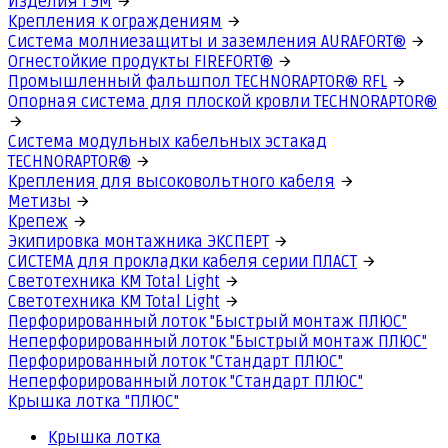
Изделия ГЭМ
Крепления к ограждениям
Система молниезащиты и заземления AURAFORT®
Огнестойкие продукты FIREFORT®
Промышленный фальшпол TECHNORAPTOR® RFL
Опорная система для плоской кровли TECHNORAPTOR®
Система модульных кабельных эстакад
TECHNORAPTOR®
Крепления для высоковольтного кабеля
Метизы
Крепеж
Экипировка монтажника ЭКСПЕРТ
СИСТЕМА для прокладки кабеля серии ПЛАСТ
Светотехника КМ Total Light
Светотехника КМ Total Light
Перфорированный лоток "Быстрый монтаж ПЛЮС"
Неперфорированный лоток "Быстрый монтаж ПЛЮС"
Перфорированный лоток "Стандарт ПЛЮС"
Неперфорированный лоток "Стандарт ПЛЮС"
Крышка лотка "ПЛЮС"
Крышка лотка