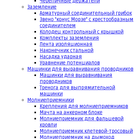
Черепичные держатели
Заземление
Арматурный соединительный грибок
Звено "конус Морзе" с крестообразным
соединителем
Колодец контрольный с крышкой
Комплекты заземления
Лента изоляционная
Наконечник стальной
Насадка ударная
Уравнение потенциалов
Машинки для выравнивания проводников
Машинки для выравнивания
проводников
Тренога для выпрямительной
машинки
Молниеприемники
Крепления для молниеприемников
Мачта на анкерном блоке
Молниеприемник для фальцевой
кровли
Молниеприемник клетевой-тросовый
Молниеприемник на дымоход