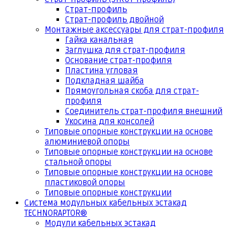
Страт-профиль
Страт-профиль двойной
Монтажные аксессуары для страт-профиля
Гайка канальная
Заглушка для страт-профиля
Основание страт-профиля
Пластина угловая
Подкладная шайба
Прямоугольная скоба для страт-
профиля
Соединитель страт-профиля внешний
Укосина для консолей
Типовые опорные конструкции на основе
алюминиевой опоры
Типовые опорные конструкции на основе
стальной опоры
Типовые опорные конструкции на основе
пластиковой опоры
Типовые опорные конструкции
Система модульных кабельных эстакад
TECHNORAPTOR®
Модули кабельных эстакад