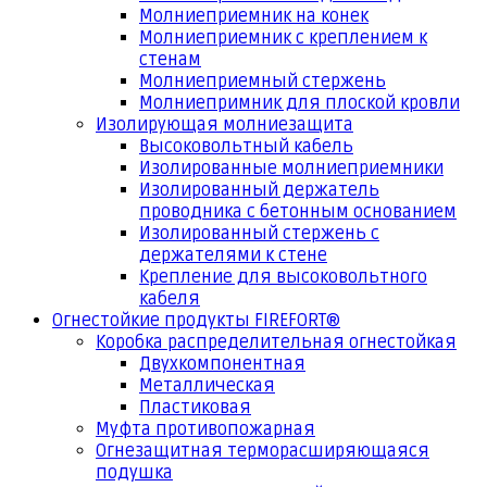
Молниеприемник на конек
Молниеприемник с креплением к
стенам
Молниеприемный стержень
Молниепримник для плоской кровли
Изолирующая молниезащита
Высоковольтный кабель
Изолированные молниеприемники
Изолированный держатель
проводника с бетонным основанием
Изолированный стержень с
держателями к стене
Крепление для высоковольтного
кабеля
Огнестойкие продукты FIREFORT®
Коробка распределительная огнестойкая
Двухкомпонентная
Металлическая
Пластиковая
Муфта противопожарная
Огнезащитная терморасширяющаяся
подушка