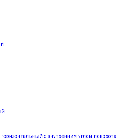
ой
ый
 горизонтальный с внутренним углом поворота