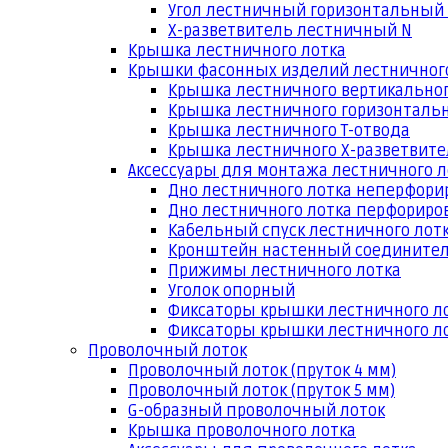
Угол лестничный горизонтальный
Х-разветвитель лестничный N
Крышка лестничного лотка
Крышки фасонных изделий лестничног
Крышка лестничного вертикальног
Крышка лестничного горизонтальн
Крышка лестничного Т-отвода
Крышка лестничного Х-разветвит
Аксессуары для монтажа лестничного л
Дно лестничного лотка неперфори
Дно лестничного лотка перфориро
Кабельный спуск лестничного лот
Кронштейн настенный соедините
Прижимы лестничного лотка
Уголок опорный
Фиксаторы крышки лестничного л
Фиксаторы крышки лестничного ло
Проволочный лоток
Проволочный лоток (пруток 4 мм)
Проволочный лоток (пруток 5 мм)
G-образный проволочный лоток
Крышка проволочного лотка