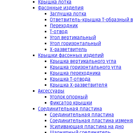
Крышка лотка
Фасонные изделия
Заглушка лотка
Ответвитель-крышка Т-образный 
Переходник
Т-отвод
Угол вертикальный
Угол горизонтальный
Х-разветвитель
Крышки фасонных изделий
Крышка вертикального угла
Крышка горизонтального угла
Крышка переходника
Крышка Т-отвода
Крышка Х-разветвителя
Аксессуары
Уголок опорный
Фиксатор крышки
Соединительная пластина
Соединительная пластина
Соединительная пластина измен
Усиливающая пластина на дно
Шарнирный соединитель