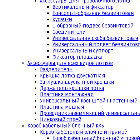
Аксессуары для проволочного лотка
Вертикальный фиксатор
Консоль L-образная безвинтовая
Кусачки
С-образный подвес безвинтовой
Соединители
Универсальная скоба безвинтовая
Универсальный подвес безвинтов
Универсальный суппорт
Фиксатор площадка
Аксессуары для всех видов лотков
Разделитель
Крышка лотка двускатная
Заглушка двускатной крышки
Держатель крышки лотка
Пластина монтажная
Универсальный кронштейн настенный
Пластина медная
Проводник заземляющий универсальн
Цинковый спрей
Короб кабельный блочный ККБ
Короб кабельный блочный прямой
Короб кабельный блочный угловой