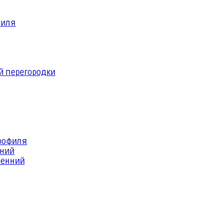
филя
й перегородки
профиля
шний
ренний