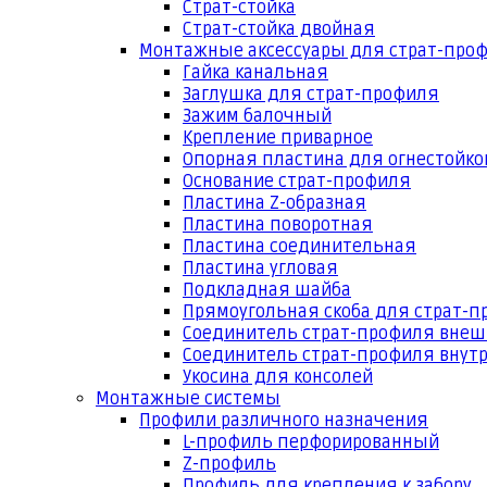
Страт-стойка
Страт-стойка двойная
Монтажные аксессуары для страт-про
Гайка канальная
Заглушка для страт-профиля
Зажим балочный
Крепление приварное
Опорная пластина для огнестойко
Основание страт-профиля
Пластина Z-образная
Пластина поворотная
Пластина соединительная
Пластина угловая
Подкладная шайба
Прямоугольная скоба для страт-
Соединитель страт-профиля вне
Соединитель страт-профиля внут
Укосина для консолей
Монтажные системы
Профили различного назначения
L-профиль перфорированный
Z-профиль
Профиль для крепления к забору