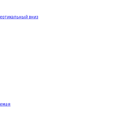
вертикальный вниз
яемая