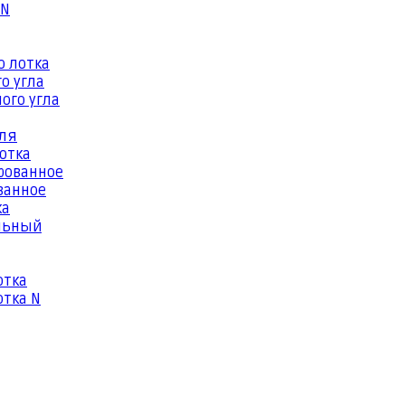
 N
о лотка
о угла
ого угла
еля
отка
рованное
ванное
ка
льный
отка
тка N